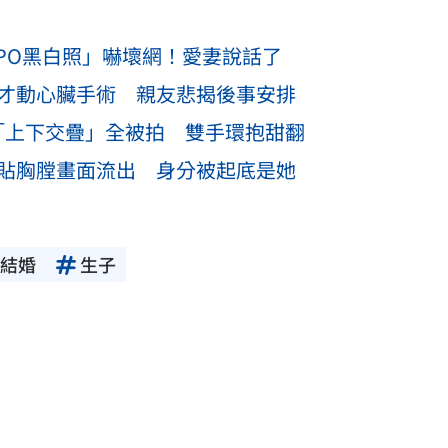
PO黑白照」嚇壞網！愛妻說話了
月才動心臟手術 親友悲揭後事安排
「上下交疊」全被拍 雙手環抱甜翻
緊貼胸膛畫面流出 身分被起底是她
結婚
生子