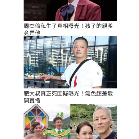
周杰倫私生子真相曝光！孩子的親爹
竟是他
肥大叔真正死因疑曝光！氣色超差還
開直播