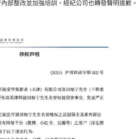
行內部整改並加強培訓，經紀公司也轉發聲明道歉。