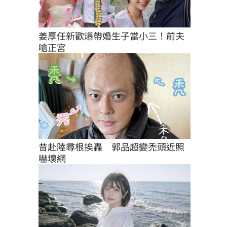
姜厚任新歡爆帶婚生子當小三！前夫
嗆正宮
昔赴陸尋根挨轟　郭品超變禿頭近照
嚇壞網