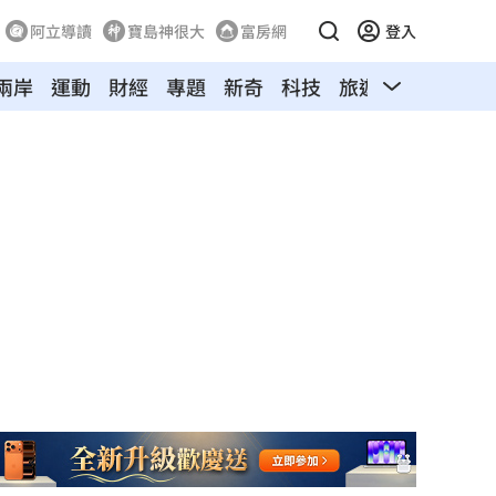
阿立導讀
寶島神很大
富房網
登入
兩岸
運動
財經
專題
新奇
科技
旅遊
汽車
寵物