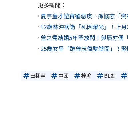
更多新聞：
夏宇童才證實罹惡疾…孫協志「突
92歲林沖病逝「死因曝光」！上
曾之喬結婚5年罕放閃！與辰亦儒
25歲女星「跪曾志偉雙腿間」！
田栩寧
中國
梓渝
BL劇