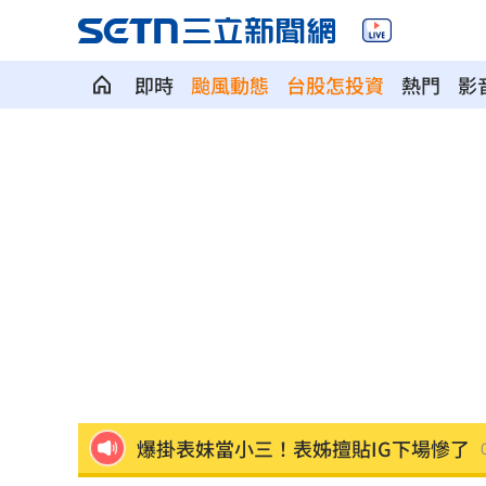
即時
颱風動態
台股怎投資
熱門
影
就業意外爆冷！那指漲342點 標普500
美通過制裁案！川普可課俄國商品500%
日本銀髮族瘋工作 逾4成想做到80歲
0
解散統促黨？他曝翁曉玲一招：恐白忙
疫苗真相！蔣萬安嗆一句 謝金河痛心
股災這8檔規模逆勢創高 它最猛成長逾1
爆掛表妹當小三！表姊擅貼IG下場慘了