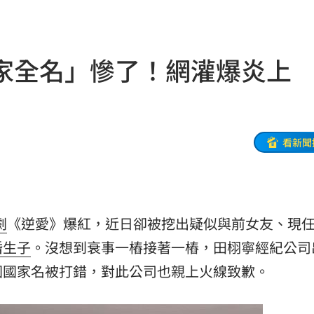
04:04
拉鋸
03:10
家全名」慘了！網灌爆炎上
分
03:08
創高
03:06
:53
看新聞
報酬
01:45
！
01:20
劇
《逆愛》爆紅，近日卻被挖出疑似與前女友、現
物
01:17
婚
生子
。沒想到衰事一樁接著一樁，田栩寧經紀公司
！
01:03
國國家名被打錯，對此公司也親上火線致歉。