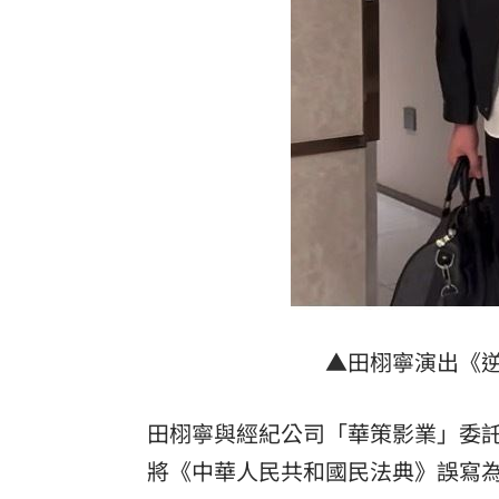
理想混蛋號召粉絲跨海追星吃美食！
18:
▲田栩寧演出《
田栩寧與經紀公司「華策影業」委
將《中華人民共和國民法典》誤寫