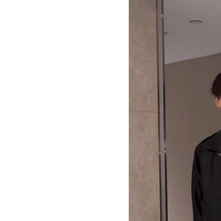
慈濟遭詐10.6億元！全款拿回解方曝
00:
稱龍蝦咬完就吐 爆李世宗要信徒喝精
樂天女孩淚揭往事 愛意表達障礙遭重
台灣彩券開獎直播中
20:31
LIVE三立+24小時直播
15:27
三立iNEWS新聞台線上直播
18:00
商場戰國來臨 台中「頂奢大道」逐漸
台彩父親節推新刮刮樂千萬頭獎超「爸
「拍片人的多重宇宙」職涯論壇9/12登
8國球員齊聚高雄 Formosa 7s掀足球