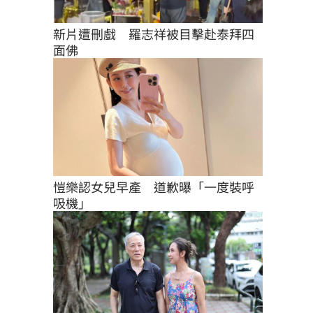
新片遭刪戲　羅志祥被目擊赴泰拜四
面佛
愷樂認女兒早產　道歉曝「一度裝呼
吸機」