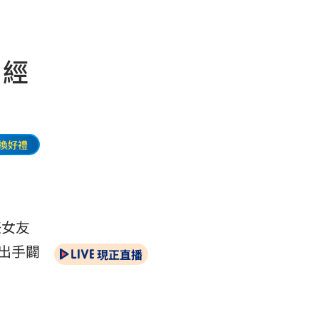
 經
換好禮
任女友
出手闢
現正直播