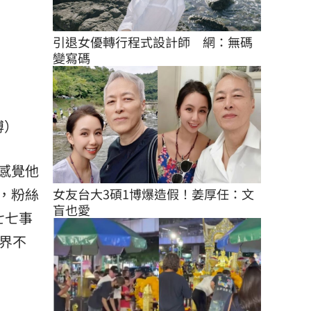
引退女優轉行程式設計師　網：無碼
變寫碼
博）
感覺他
，粉絲
女友台大3碩1博爆造假！姜厚任：文
盲也愛
七七事
界不