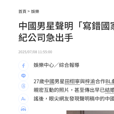
半導體與綠能雙箭頭！ 「它」霸氣狂賺
首頁
娛樂
華許9月升息？ING：匯市在他與戰爭間
中國男星聲明「寫錯國
老後離婚財產怎麼分？ 丈夫退休金拒
紀公司急出手
「這餐飲集團」擺脫陰霾！上半年營收
賓士S500擋浩劫！車主這話暖哭全網
01
2025/07/08 11:55:00
台股暴跌誰最能扛 高含金這幾檔繳正
娛樂中心／綜合報導
Q2獲利年增221% 愛普*EPS衝4.18元
27歲
中國
男星
田栩寧
與
梓渝
合作
BL
宏福苑大火調查出爐！菸頭引燃施工雜
親密互動的照片，甚至傳出早已
結
定投10年翻逾5倍 這檔吸引存股族卡位
謠後，眼尖網友發現聲明稿中的中
新／四指齊揚！台指期飆破500點
00:48