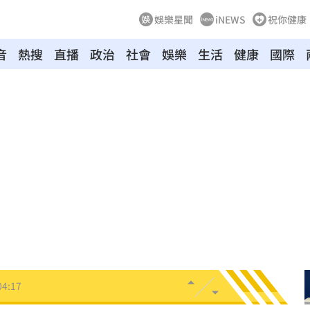
娛樂星聞
iNEWS
祝你健康
音
熱搜
直播
政治
社會
娛樂
生活
健康
國際
新高
05:23
關稅
05:13
5:05
一場
04:58
發聲
04:43
0%
04:20
04:17