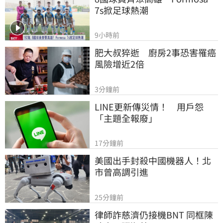
7s掀足球熱潮
9小時前
肥大叔猝逝　廚房2事恐害罹癌
風險增近2倍
3分鐘前
LINE更新傳災情！　用戶怨
「主題全報廢」
17分鐘前
美國出手封殺中國機器人！北
市曾高調引進
25分鐘前
律師詐慈濟仍接機BNT 同框陳