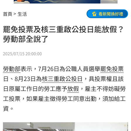
首頁
生活
看新聞換好禮
罷免投票及核三重啟公投日能放假？
勞動部全說了
2025/07/15 20:00:00
勞動部
表示，7月26日為公職人員選舉
罷免
投票
日、8月23日為
核三重啟
公投日
，具投票權且該
日原屬工作日的勞工應予
放假
，雇主不得妨礙勞
工投票，如果雇主徵得勞工同意出勤，須加給工
資。