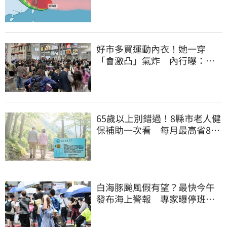
恐掃過2地
好市多買運動內衣！她一穿
「會激凸」氣炸 內行曝：其
實很正常
65歲以上別錯過！8縣市老人健
保補助一次看 每月最高省826
元
白海豚颱風假有望？最快今午
發布海上警報 專家曝停班停
課機率