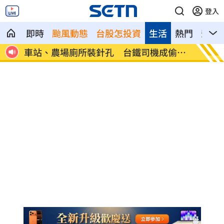
登入
即時
颱風動態
台股怎投資
生活
熱門
影音
玩用
車站、農場廁所裝針孔 台鐵司機成偷拍
下週台
狼
鍵