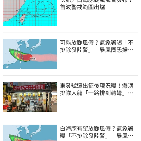
首波警戒範圍出爐
可能放颱風假？氣象署曝「不
排除發陸警」 暴風圈恐掃過2
地
東發號遭出征後現況曝！爆湧
排隊人龍「一路排到轉彎」
上萬網友力挺
白海豚有望放颱風假？氣象署
曝「不排除發陸警」 暴風圈