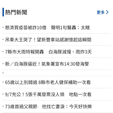
熱門新聞
更多
慈濟買疫苗被詐10億 聲明1句醫轟：太瞎
吊車大王哭了！望新豐車站感謝憶起這瞬間
7縣市大雨特報開轟 白海豚減慢、雨炸3天
新／白海豚逼近！氣象署宣布14:30發海警
65歲以上別錯過 8縣市老人健保補助一次看
9/7充公！5張千萬發票沒人領 地點一次看
73歲首過父親節 他找亡妻淚：今天好快樂