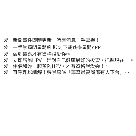
新聞事件即時更新 所有消息一手掌握！
一手掌握明星動態 即刻下載娛樂星聞APP
做到這點才有資格說愛你
PR
立即諮詢HPV！是對自己健康最好的投資，把握現在不
PR
嫌晚！
伴侶和妳一起預防HPV，才有資格說愛妳！
PR
直呼難以諒解！張景森喊「慈濟最高層應有人下台」：
受害者是捐款的大眾