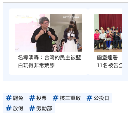
名導演轟：台灣的民主被藍
幽靈連署　國
白玩得非常荒謬
11名被告全緩
罷免
投票
核三重啟
公投日
放假
勞動部