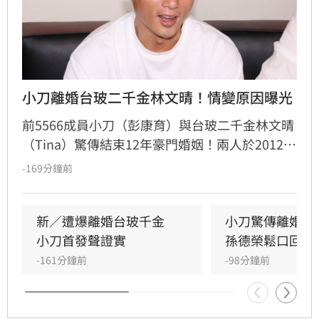
小刀離婚台玻二千金林文晴！情變原因曝光
前5566成員小刀（彭康育）與台玻二千金林文晴
（Tina）驚傳結束12年豪門婚姻！兩人於2012年
舉辦耗資逾500萬的世紀婚宴，曾是演藝圈與豪
-169分鐘前
門聯姻的佳話，如今卻傳出已低調離婚，兩名子
女目前由林文晴照料。據知情人士透露，兩人因
長年相處失去交集，且小刀長期「無特別作為」
新／遭爆離婚台玻千金　
小刀驚傳離婚台
導致感情破裂。小刀昔日以5566成員身分紅遍亞
小刀首發聲證實
孫德榮鬆口回應
洲，後轉型幕後經營影視與文創事業，對於婚變
-161分鐘前
-98分鐘前
傳聞，雙方至今皆未公開回應與說明，昔日宛如
童