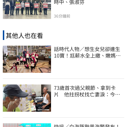
時中、張淑芬
36分鐘前
其他人也在看
話時代人物／想生女兒卻連生
10寶！尪薪水全上繳、嫩媽吐
心聲：不生了
73歲首次過父親節、拿到卡
片 他拄拐杖找亡妻淚：今天
好多人來幫我慶祝
快訊／白海豚颱風海警發布！