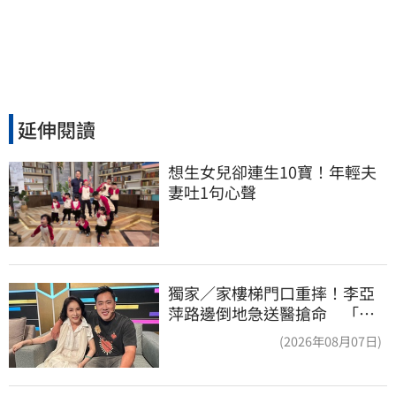
延伸閱讀
想生女兒卻連生10寶！年輕夫
妻吐1句心聲
獨家／家樓梯門口重摔！李亞
萍路邊倒地急送醫搶命 「最
新傷況」曝
(2026年08月07日)