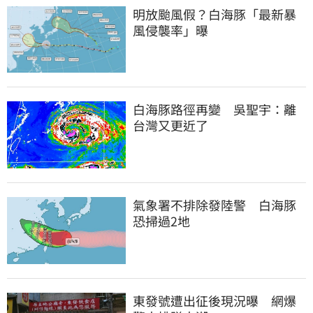
明放颱風假？白海豚「最新暴
風侵襲率」曝
白海豚路徑再變　吳聖宇：離
台灣又更近了
氣象署不排除發陸警　白海豚
恐掃過2地
東發號遭出征後現況曝　網爆