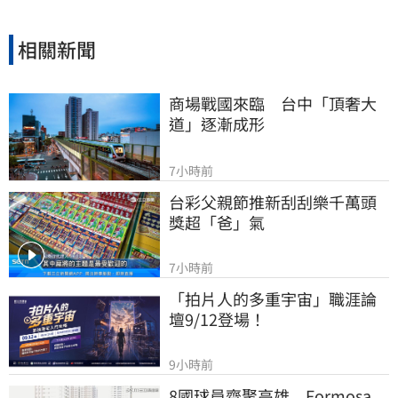
相關新聞
商場戰國來臨　台中「頂奢大
道」逐漸成形
7小時前
台彩父親節推新刮刮樂千萬頭
獎超「爸」氣
7小時前
「拍片人的多重宇宙」職涯論
壇9/12登場！
9小時前
8國球員齊聚高雄　Formosa 