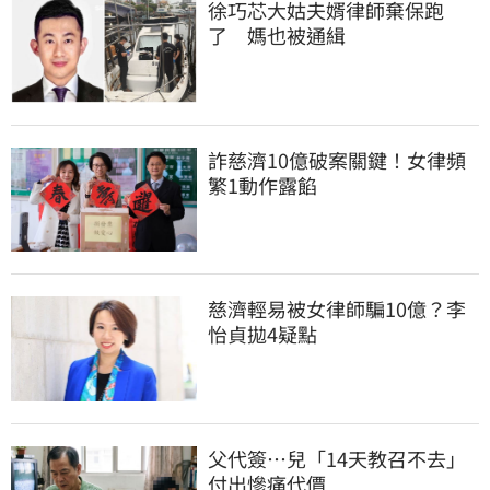
徐巧芯大姑夫婿律師棄保跑
了　媽也被通緝
詐慈濟10億破案關鍵！女律頻
繁1動作露餡
慈濟輕易被女律師騙10億？李
怡貞拋4疑點
父代簽…兒「14天教召不去」
付出慘痛代價