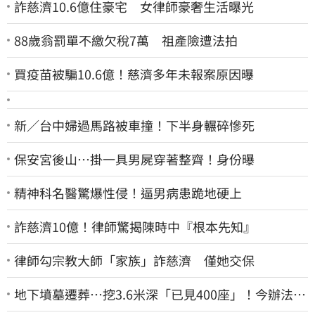
詐慈濟10.6億住豪宅 女律師豪奢生活曝光
88歲翁罰單不繳欠稅7萬 祖產險遭法拍
買疫苗被騙10.6億！慈濟多年未報案原因曝
新／台中婦過馬路被車撞！下半身輾碎慘死
保安宮後山…掛一具男屍穿著整齊！身份曝
精神科名醫驚爆性侵！逼男病患跪地硬上
詐慈濟10億！律師驚揭陳時中『根本先知』
律師勾宗教大師「家族」詐慈濟 僅她交保
地下墳墓遷葬…挖3.6米深「已見400座」！今辦法會
安撫祖先