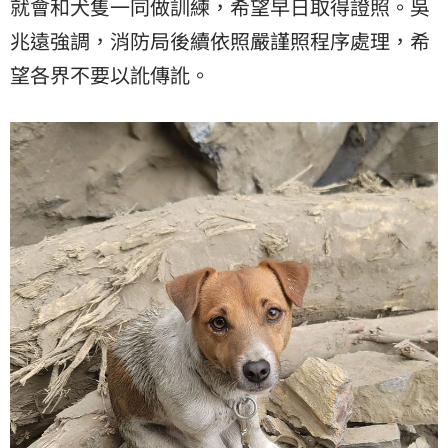
就會和犬隻一同做訓練，希望早日取得證照。吳
兆遠強調，消防局後續依照嚴謹照程序處理，希
望各界不要以訛傳訛。