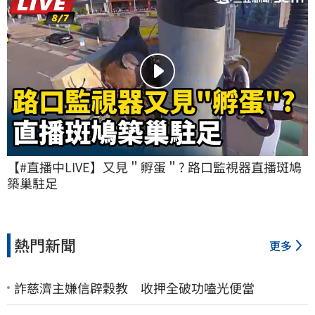
【#直播中LIVE】又見＂孵蛋＂? 路口監視器直播斑鳩
築巢駐足
熱門新聞
更多
詐慈濟主嫌信辟穀教 收押全破功嗑光便當