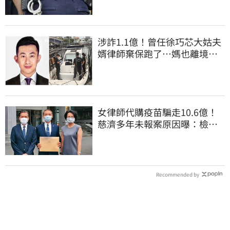
涉詐1.1億！曾任徐巧芯大姑夫
婿律師棄保跑了…媽也離境
桃檢發通緝
女律師代購疫苗騙走10.6億！
慈濟多年未報案原因曝：檢警
上門才知被騙
Recommended by