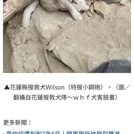
▲花蓮縣搜救犬Wilson（特搜小鋼砲）。（圖／
翻攝自花蓮搜救犬隊～ｗｈｆ犬客臉書）
更多新聞：
辜仲諒遭判刑7年8月！變更居所地報到獲准