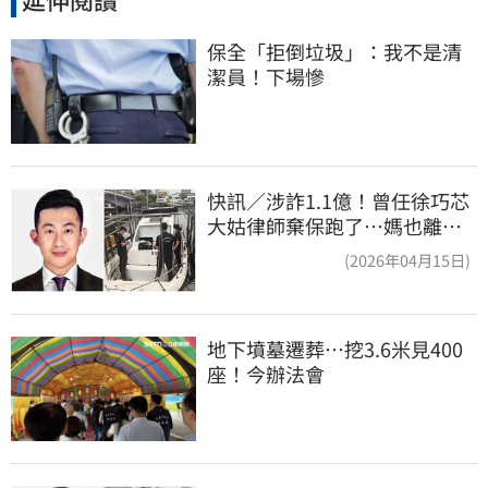
保全「拒倒垃圾」：我不是清
潔員！下場慘
快訊／涉詐1.1億！曾任徐巧芯
大姑律師棄保跑了…媽也離
境 桃檢發通緝
(2026年04月15日)
地下墳墓遷葬…挖3.6米見400
座！今辦法會