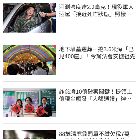
酒測濃度達2.2毫克！現役軍人
酒駕「接近死亡狀態」照樣開
車上路遭勒退
地下墳墓遷葬…挖3.6米深「已
見400座」！今辦法會安撫祖先
詐慈濟10億破案關鍵！提領上
億現金觸發「大額通報」神鬼
律師遭擊落內幕
88歲清寒翁罰單不繳欠稅7萬