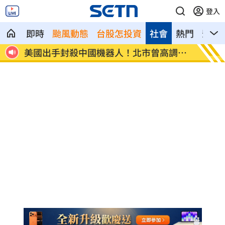
登入
即時
颱風動態
台股怎投資
社會
熱門
影音
報
美國出手封殺中國機器人！北市曾高調引
初來富
進
過