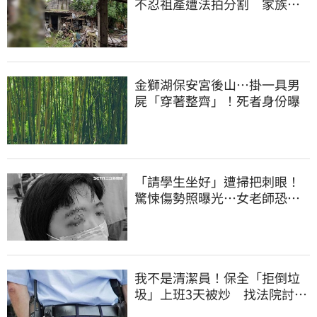
不忍祖產遭法拍分割 家族按
月代繳償債
金獅湖保安宮後山…掛一具男
屍「穿著整齊」！死者身份曝
「請學生坐好」遭掃把刺眼！
驚悚傷勢照曝光…女老師恐失
明堅持會提告
我不是清潔員！保全「拒倒垃
圾」上班3天被炒 找法院討公
道結果出爐