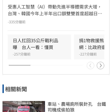
受惠人工智慧（AI）帶動先進半導體需求大增，
台灣、韓國今年上半年出口額雙雙首度超越日
本。相較之下，日本的優勢主要侷限於半導體相
-335分鐘前
關材料及製造設備，因此從這波需求中獲得的效
益出現明顯差距。
日人扛回35公斤戰利品
捐1物救援熊本
曝　台人一看：懂買
網：比政府還有
-257分鐘前
-227分鐘前
相關新聞
車站、農場廁所裝針孔　台鐵
司機成偷拍狼