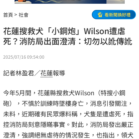
首頁
社會
看新聞換好禮
花蓮搜救犬「小鋼炮」Wilson遭虐
死？消防局出面澄清：切勿以訛傳訛
2025/07/16 09:54:00
記者林盈君／
花蓮
報導
今年5月間，花蓮縣搜救犬Wilson（特搜
小鋼
砲
），不慎於訓練時墜樓身亡，消息引發關注，
未料，近期確有民眾爆料稱，犬隻是遭虐死，指
控消防局刻意隱瞞事實。對此，消防局發出嚴正
澄清，強調絕無虐待的情況發生，也指出，
領犬