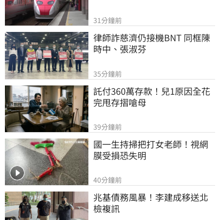
31分鐘前
律師詐慈濟仍接機BNT 同框陳
時中、張淑芬
35分鐘前
託付360萬存款！兒1原因全花
完甩存摺嗆母
39分鐘前
國一生持掃把打女老師！視網
膜受損恐失明
40分鐘前
兆基債務風暴！李建成移送北
檢複訊