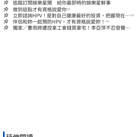
追蹤訂閱娛樂星聞 給你最即時的娛樂星鮮事
做到這點才有資格說愛你
PR
立即諮詢HPV！是對自己健康最好的投資，把握現在不
PR
嫌晚！
伴侶和妳一起預防HPV，才有資格說愛妳！
PR
獨家／曹雨婷遭控拿工會錢買豪宅！李亞萍不忍發聲：
余天管工會都貼錢
延伸閱讀