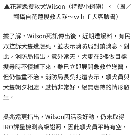
▲花蓮縣搜救犬Wilson（特搜小鋼砲）。（圖／
翻攝自花蓮搜救犬隊～ｗｈｆ犬客臉書）
據了解，Wilson死訊傳出後，近期遭爆料，有民
眾控訴犬隻遭虐死，並表示消防局封鎖消息。對
此，消防局指出，意外當天，犬隻在3樓做目標
搜尋時不慎掉下來，雖已立即展開急救並送醫，
但仍傷重不治。消防局長
吳兆遠
表示，領犬員與
犬隻朝夕相處，感情非常好，絕無虐待的情形發
生。
吳兆遠更指出，Wilson因活潑好動，仍未取得
IRO評量檢測高級證照，因此領犬員平時有空，