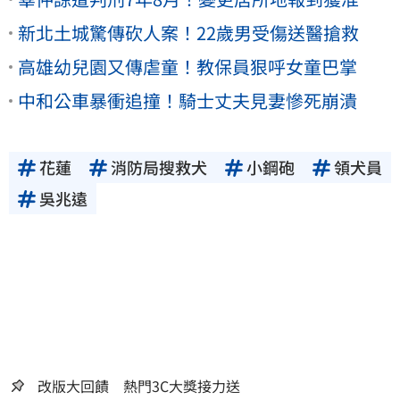
新北土城驚傳砍人案！22歲男受傷送醫搶救
高雄幼兒園又傳虐童！教保員狠呼女童巴掌
中和公車暴衝追撞！騎士丈夫見妻慘死崩潰
花蓮
消防局搜救犬
小鋼砲
領犬員
吳兆遠
改版大回饋 熱門3C大獎接力送