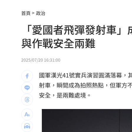
美就業數據爆冷 這信號Fed升息警報降
首頁
政治
梅西父親病逝享壽68歲 一路陪伴兒闖
「愛國者飛彈發射車」
5登山客2025年雪崩失蹤 尼泊爾尋獲遺
與作戰安全兩難
喝錯傷身！營養師整理喝咖啡「7大守則
美：東南亞詐騙園區多由中國背景組織
2025/07/20 16:31:00
拆監獄家書見「叫別人老婆」人妻氣炸
國軍漢光41號實兵演習圓滿落幕，
ETF存到2千萬退休！他因1封信重回職場
射車，瞬間成為拍照熱點，但軍方
安全，是兩難處境。
社宅包租爆糾紛 房客控業者硬闖屋內
馬斯克蓋地球最大晶圓廠 專家揭3大隱
泰國校園槍擊案增至9死 12歲女童不治