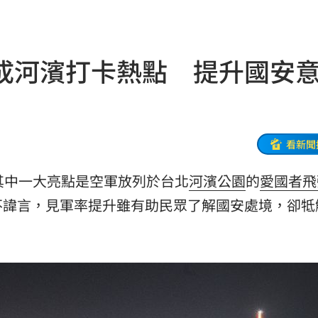
溫
23:34
足壇
23:31
成河濱打卡熱點 提升國安
體
23:29
」
23:27
主導
23:25
看新聞
23:22
其中一大亮點是空軍放列於台北
河濱公園
的
愛國者飛
不諱言，見軍率提升雖有助民眾了解國安處境，卻牴
23:21
趕人
23:16
憂
23:09
23:07