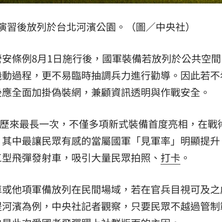
熱潮
10:00
演習後放列於台北河濱公園。（圖／中央社）
15
營安條例8月1日施行後，國軍裝備若放列於公共空間
機動過程，更不易臨時抽調兵力進行勸導。因此若不
後應全面加掛偽裝網，兼顧資訊透明與作戰安全。
習是歷來最長一次，不僅多項新式裝備首度亮相，在戰
。其中最讓民眾有感的當屬國軍「見軍率」明顯提升
三型飛彈發射車，吸引大量民眾拍照、
打卡
。
車或他項軍備放列在民間場域，若在官兵目視可及之
堤河濱為例，中央社記者觀察，只要民眾不越過管制