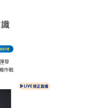
意識
換好禮
彈
發
觸作戰
現正直播