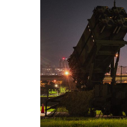
蔣市政一團糟？活動背板誤植HappiMes
飛機餐1果汁爆廁所之亂 醫：3類人勿
獨／田路路突改口找楊光友 許常德爆
亨特認特權 哽咽談父拜登癌症轉移到
台灣彩券開獎直播中
20:31
LIVE三立+24小時直播
15:27
三立iNEWS新聞台線上直播
18:00
台彩父親節推新刮刮樂千萬頭獎超「爸
商場戰國來臨 台中「頂奢大道」逐漸
「拍片人的多重宇宙」職涯論壇9/12登