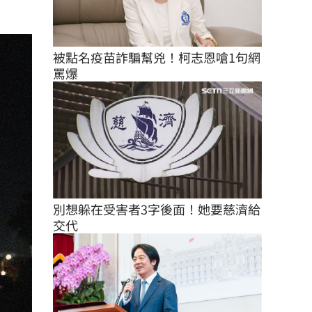
被點名疫苗詐騙幫兇！柯志恩嗆1句網
罵爆
別想躲在受害者3字後面！她要慈濟給
交代