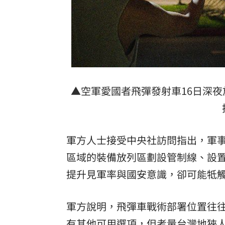
▲空軍愛國者飛彈發射車16日深
軍方人士接受中央社訪問指出，軍事
區域的裝備放列區劃設管制線、設
提升見軍率與國安意識，卻可能牴
軍方說明，飛彈車戰術部署位置往
有其他可用選項，但考量台灣地狹