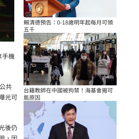
賴清德預告：0-18歲明年起每月可領
五千
拿手機
公共
台籍教師在中國被拘禁！海基會揭可
曝光可
能原因
光後仍
用，因