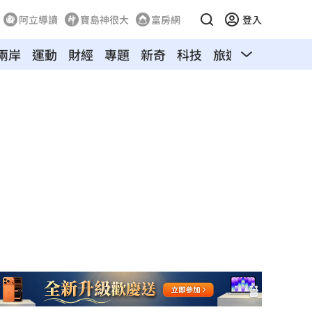
阿立導讀
寶島神很大
富房網
登入
兩岸
運動
財經
專題
新奇
科技
旅遊
汽車
寵物