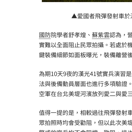
8國球員齊聚高雄 Formosa 7s掀足球
▲愛國者飛彈發射車於
理想混蛋號召粉絲跨海追星吃美食！
18:
國防
院學者舒孝煌、
蘇紫雲
認為，
實難以全面阻止民眾拍攝。若處於
鍵裝備細節如面板曝光，裝備離營
為期10天9夜的漢光41號實兵演
法與後備動員層面也進行多項驗證
空軍在台北美堤河濱放列愛二與愛
值得一提的是，相較過往飛彈發射
眾拍照時均會受勸阻，但以此次美