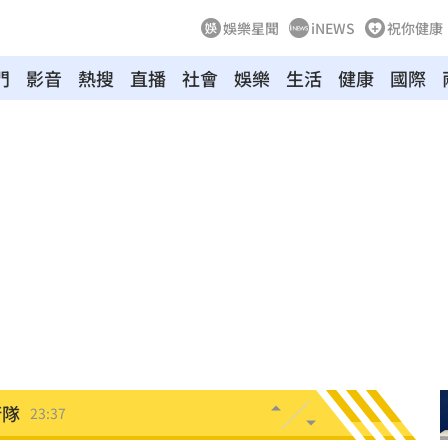
娛樂星聞
iNEWS
祝你健康
門
影音
熱搜
直播
社會
娛樂
生活
健康
國際
特報
00:01
命
23:59
關注
23:50
互動
23:40
衛隊
23:37