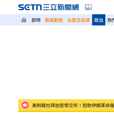
即時
颱風動態
台股怎投資
政治
熱
新／白海豚近北部海面！氣象署發豪雨
南電Q2財報公布後 目標價調升
00:00
俄軍空襲烏克蘭首都基輔及周邊 4人喪
費仔確定成自由球員 下一步動向引人
米蘭達離婚奧蘭多布魯13年！罕談前夫
美制裁杜拜加密幣交所！控助伊朗革命