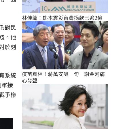
林佳龍：熊本震災台灣捐款已逾2億
低對民
踐。他
對於刻
疫苗真相！蔣萬安嗆一句　謝金河痛
有系統
心發聲
國軍接
戰爭樣