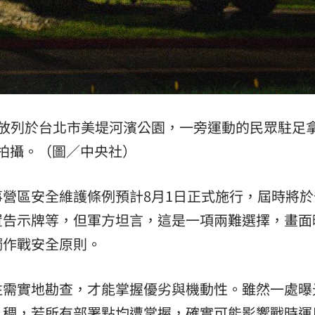
夜放列於台北市美堤河濱公園，一旁運動的民眾駐足
拍攝。（圖／中央社）
營區安全維護條例預計8月1日正式施行，屆時將於
置告示牌等，但軍方坦言，這是一項兩難選擇，畫面
觸作戰安全原則。
往需實地勘查，才能掌握優劣與機動性。雖然一處曝
人稠，若所有部署點均遭掌握，確實可能影響戰時運