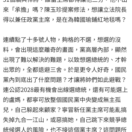
來「承擔」嗎？陳玉珍提案修法，想讓立法院長
得以兼任政黨主席，是在為韓國瑜鋪紅地毯嗎？
連續點了十多號人物，夠格的不選，想選的沒
料，會出現這麼離奇的畫面，黨高層內部，顯然
出現了難以解決的難題，以致想選總統的、才幹
出眾的，全都退避三舍。於是更令人好奇，國民
黨內到底出了什麼問題？才讓將帥們如此避戰？
連公認2028最有機會出線選總統，還有可能選上
的盧媽，都寧可放整個國民黨中央變成無主孤
兒，自己躲起來顧家？寧冒新任黨主席可能亂搞
失掉九合一江山，或惡搞她，自己跳下來競爭總
統候選人的風險，也不接這個黨主席？這問題所