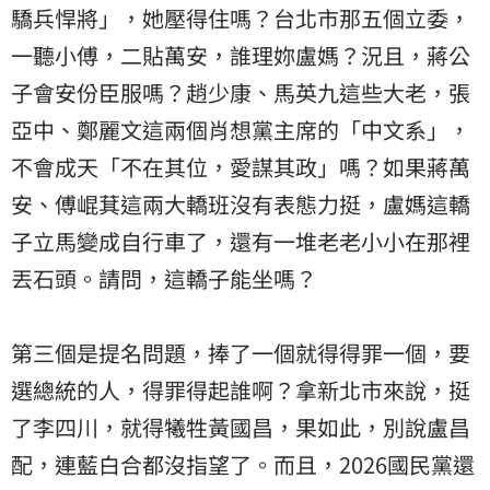
驕兵悍將」，她壓得住嗎？台北市那五個立委，
一聽小傅，二貼萬安，誰理妳盧媽？況且，蔣公
子會安份臣服嗎？趙少康、馬英九這些大老，張
亞中、鄭麗文這兩個肖想黨主席的「中文系」，
不會成天「不在其位，愛謀其政」嗎？如果蔣萬
安、傅崐萁這兩大轎班沒有表態力挺，盧媽這轎
子立馬變成自行車了，還有一堆老老小小在那裡
丟石頭。請問，這轎子能坐嗎？
第三個是提名問題，捧了一個就得得罪一個，要
選總統的人，得罪得起誰啊？拿新北市來說，挺
了李四川，就得犧牲黃國昌，果如此，別說盧昌
配，連藍白合都沒指望了。而且，2026國民黨還