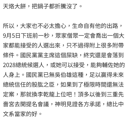
天烙大餅，把鍋子都折騰沒了。
所以，大家也不必太擔心，生命自有他的出路，
9月5日下班前一秒，眾家僧眾一定會喬出一個大
家都能接受的人選出來，只不過得附上很多附帶
條件。國民黨黨主席這個屎缺，終究還是會落到
2028總統候選人，或她可以接受，能夠輔佐她的
人身上。國民黨已無吳伯雄這種，足以贏得未來
總統信任的股肱之臣，如果到了極限時間還無法
定案，那就換李乾龍上位吧！頂多以後到三重先
嗇宮去開提名會議，神明見證各方承諾，總比中
文系當家的好。