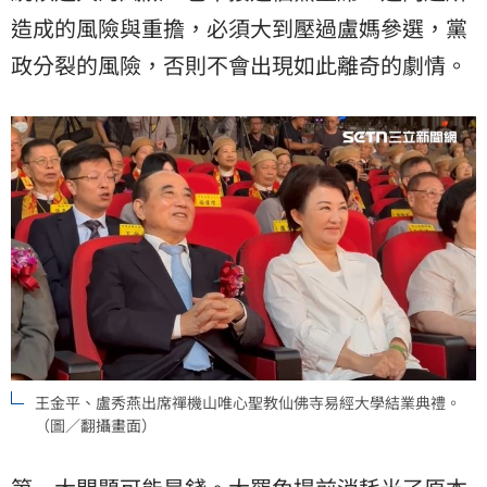
造成的風險與重擔，必須大到壓過盧媽參選，黨
政分裂的風險，否則不會出現如此離奇的劇情。
王金平、盧秀燕出席禪機山唯心聖教仙佛寺易經大學結業典禮。
（圖／翻攝畫面）