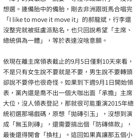
想選。連備胎中的備胎，剛去非洲跟斑馬合唱完
「I like to move it move it」的郝龍斌，行李還
沒整完就被挺盧派點名，也只回說希望「主席、
總統俱為一體」，等於表達沒啥意願。
依現在離主席領表截止的9月5日僅剩10天來看，
不是只有女生說不要就是不要，男生說不要轉頭
卻說不要停也很奇怪。如果到下週9月1日開始領
表，黨內還是喬不出一個大咖出面「承擔」主席
大位，沒人領表登記，那就很可能重演2015年總
統初選那場戲碼，原想「拋磚引玉」，沒想到演
成「無玉則磚」，還需要搞出個「防磚條款」，
最後還得開會「換柱」。這回如果真讓那五個小