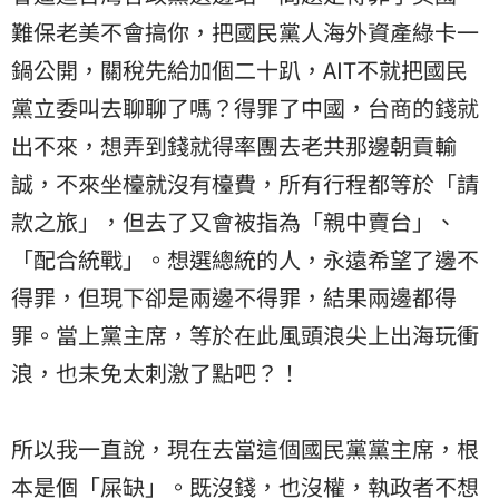
難保老美不會搞你，把國民黨人海外資產綠卡一
鍋公開，關稅先給加個二十趴，AIT不就把國民
黨立委叫去聊聊了嗎？得罪了中國，台商的錢就
出不來，想弄到錢就得率團去老共那邊朝貢輸
誠，不來坐檯就沒有檯費，所有行程都等於「請
款之旅」，但去了又會被指為「親中賣台」、
「配合統戰」。想選總統的人，永遠希望了邊不
得罪，但現下卻是兩邊不得罪，結果兩邊都得
罪。當上黨主席，等於在此風頭浪尖上出海玩衝
浪，也未免太刺激了點吧？！
所以我一直說，現在去當這個國民黨黨主席，根
本是個「屎缺」。既沒錢，也沒權，執政者不想