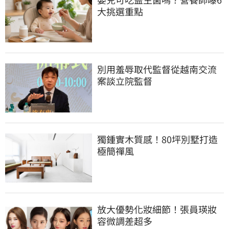
大挑選重點
別用羞辱取代監督從越南交流
案談立院監督
獨鍾實木質感！80坪別墅打造
極簡禪風
放大優勢化妝細節！張員瑛妝
容微調差超多