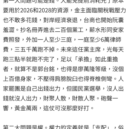
第一大問題可能是錢。大罷免提前消耗光了原本
要用於2026和2028的資源，金主面臨關稅戰壓力
也不敢多花錢，對岸經濟衰退，台商也開始阮囊
羞澀。抄名冊弄進去二百個黨工，薪水形同安家
費照發，外加一人至少三庭，一庭至少6萬律師
費，三五千萬跑不掉。未來這任黨主席，光每天
跑三點半就跑不完了，足以「承擔」如此重擔
者，就算不是郭台銘，也得是廖萬隆等級，沒個
上百億身家，不壓得肩膀脫臼也得脊椎側彎。人
家罷團是自己出錢出力，但國民黨選舉，沒人出
錢就沒人出力，財聚人散，財散人聚。砲聲一
響，黃金萬兩，這仗可沒那麼好打。
第二大問題是權。權力的定義就是「支配」，俗