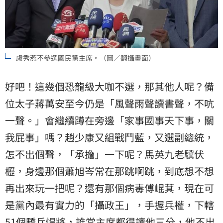
盧秀燕不參選國民黨主席。（圖／翻攝畫面）
好吧！這幾個恐龍級大咖不選，那其他人呢？備
位太子蔣萬安至今仍是「風聲雨聲讀書聲，不吭
一聲。」會繼續蹲在旁邊「家事國事天下事，關
我屁事」嗎？趙少康又組戰鬥藍，又選副總統，
怎不出個聲，「承擔」一下呢？馬英九老驥伏
櫪，身邊那個蕭旭岑常在那跳啊跳，到底想不想
再出來玩一把呢？還有那個病毒傅崐萁，現在可
是黨內最有實力的「攝政王」，手握兵權，下轄
51個驕兵悍將，誰當主席都得讓他三分，他不出