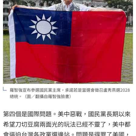
羅智強宣布參選國民黨主席，承諾若是當選會徵召盧秀燕選2028
總統。（圖／翻攝自羅智強臉書）
第四個是國際問題。美中惡戰，國民黨長期以來
希望刀切豆腐兩面光的玩法已經不靈了，美中都
會逼迫台灣各政黨選邊站。問題是得罪了美國，