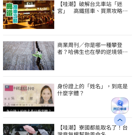
【哇潮】破解台北車站「迷
宮」 高鐵搭車、買票攻略就
在這
商業周刊／你是哪一種攀登
者？哈佛生也在學的逆境領導
力
身份證上的「姓名」，到底是
什麼字體？
【哇潮】寮國都能取名了！台
灣竟無權幫颱風命名