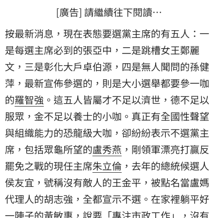
[廣告] 請繼續往下閱讀…
按最新消息，現在表態要選黨主席的有五人：一
是每選主席必到的張亞中，二是跳槽女王
鄭麗
文
，三是彰化大戶卓伯源，四是無人聞問的孫健
萍，最新宣佈參選的，則是大小選舉都要參一咖
的
羅智強
。這五人皆屬才不足以濟世，德不足以
服眾，金不足以養士的小咖。真正有全國性聲望
與組織能力的恐龍級大咖，卻紛紛表示不選黨主
席，包括眾龜所望的
盧秀燕
，剛領軍漂亮打贏反
罷免之戰的現任主席
朱立倫
，去年的總統候選人
侯友宜，號稱沒有敵人的王金平，被點名當盧媽
代理人的胡志強，全都宣示不選。在家裡躺平好
一陣子的黃敏惠，說要「專注市政工作」，沒有