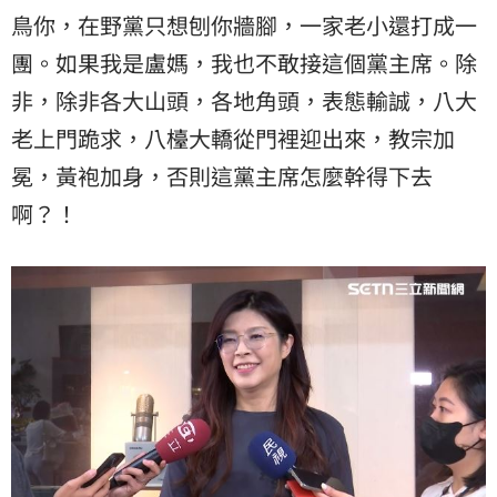
鳥你，在野黨只想刨你牆腳，一家老小還打成一
團。如果我是盧媽，我也不敢接這個黨主席。除
非，除非各大山頭，各地角頭，表態輸誠，八大
老上門跪求，八檯大轎從門裡迎出來，教宗加
冕，黃袍加身，否則這黨主席怎麼幹得下去
啊？！