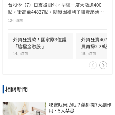
台股今（7）日震盪劇烈，早盤一度大漲逾400
點，衝高至44827點，隨後因獲利了結賣壓湧
現，指數翻黑收在44225.91點，下跌170.79點，
12小時前
成交量達8207億元。三大法人合計賣超442.44億
元，其中外資終結連兩日買超，轉為賣超407.16
億元，大舉減碼群創與華邦電，長榮航則獲外資
外資狂提款！國家隊3億護
外資狂賣407億
青睞成為買超冠軍。市場多空在季線壓力區拉
「這檔金融股 」
買再掃2.2萬張
鋸，投資人需密切留意後續外資操作動向與資金
14小時前
15小時前
流向，短線獲利回吐賣壓是否持續，將成為影響
大盤後市走勢的關鍵指標。
相關新聞
吃安眠藥助眠？藥師提7大副作
用、5大禁忌