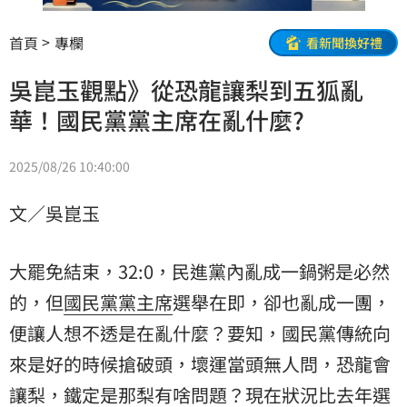
首頁
專欄
看新聞換好禮
吳崑玉觀點》從恐龍讓梨到五狐亂
華！國民黨黨主席在亂什麼?
2025/08/26 10:40:00
文／吳崑玉
大罷免結束，32:0，民進黨內亂成一鍋粥是必然
的，但
國民黨
黨主席
選舉在即，卻也亂成一團，
便讓人想不透是在亂什麼？要知，國民黨傳統向
來是好的時候搶破頭，壞運當頭無人問，恐龍會
讓梨，鐵定是那梨有啥問題？現在狀況比去年選