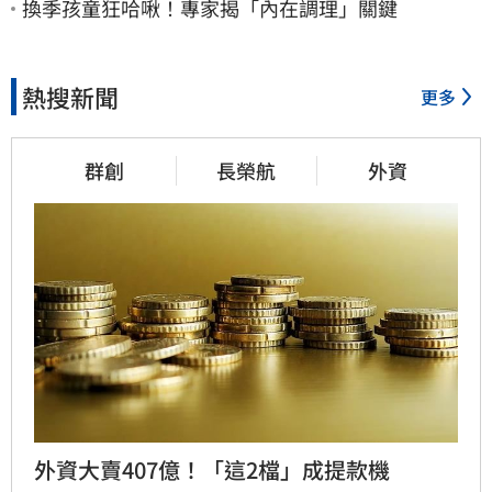
換季孩童狂哈啾！專家揭「內在調理」關鍵
熱搜新聞
更多
群創
長榮航
外資
外資大賣407億！「這2檔」成提款機