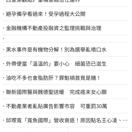
避孕備孕看過來！受孕過程大公開
金融機構不動產投融資之監理挑戰與治理
黑水事件是有機物分解！別為選舉亂噴口水
外帶便當「溫溫的」要小心 細菌恐已滋生
油吃不多也會脂肪肝？罪魁禍首竟是糖！
聯新國際醫與魏德聖送暖 完成癌末女心願
不動產業者亂貼廣告影響市容 可重罰30萬
邱瓈寬「寬魚國際」營收衰退！原因點名王心凌、楊
丞琳網笑翻：太誠實