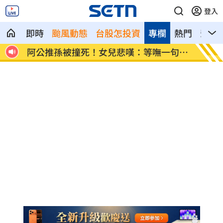
登入
即時
颱風動態
台股怎投資
專欄
熱門
影音
心疼
阿公推孫被撞死！女兒悲嘆：等嘸一句道
貨車巨
歉
曝