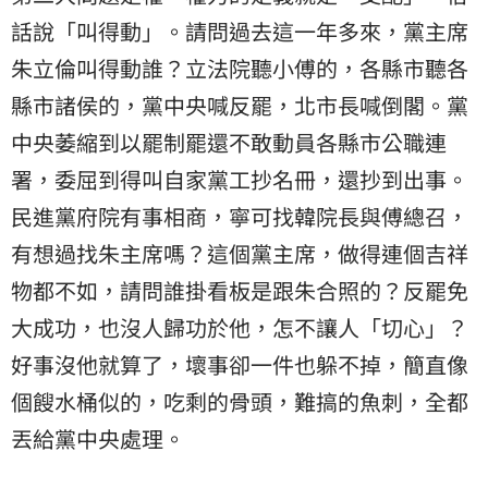
話說「叫得動」。請問過去這一年多來，黨主席
朱立倫叫得動誰？立法院聽小傅的，各縣市聽各
縣市諸侯的，黨中央喊反罷，北市長喊倒閣。黨
中央萎縮到以罷制罷還不敢動員各縣市公職連
署，委屈到得叫自家黨工抄名冊，還抄到出事。
民進黨府院有事相商，寧可找韓院長與傅總召，
有想過找朱主席嗎？這個黨主席，做得連個吉祥
物都不如，請問誰掛看板是跟朱合照的？反罷免
大成功，也沒人歸功於他，怎不讓人「切心」？
好事沒他就算了，壞事卻一件也躲不掉，簡直像
個餿水桶似的，吃剩的骨頭，難搞的魚刺，全都
丟給黨中央處理。