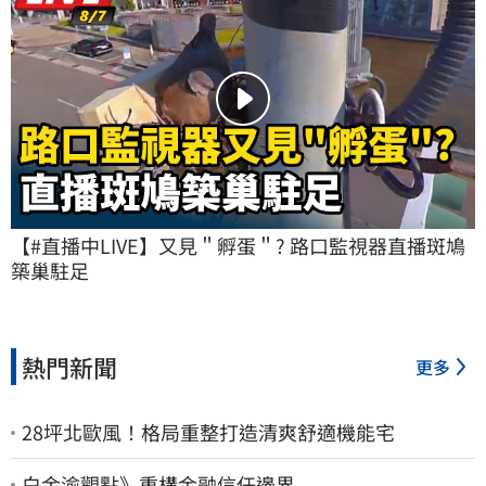
【#直播中LIVE】又見＂孵蛋＂? 路口監視器直播斑鳩
築巢駐足
熱門新聞
更多
28坪北歐風！格局重整打造清爽舒適機能宅
白金渝觀點》重構金融信任邊界