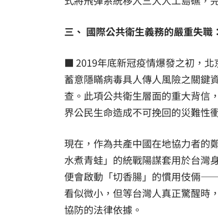
式將飛彈系統移入三大人工島礁，
三、 國際公共衛生義務的嚴重失職
■ 2019年底新冠疫情爆發之初，
蓄意隱瞞病毒具人傳人風險之關鍵資
查。此項公共衛生層面的重大背信
界公民生命造成不可挽回的災難性
現在，作為共產中國在地協力者的
水煮青蛙」的統戰陽謀套用於台灣
便會啟動「切香腸」的慣用伎倆—
看似微小，但等台灣人真正驚醒時
協防的法律依據。