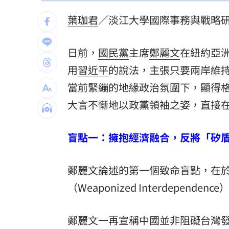
政治傳聲筒。
台南男肇逃硬開撞爛 600萬保時捷慘況
葉珈君
／淡江大學國際事務與戰略
穿薄紗內衣…趴車謎樣晃動嚇人！身份
日前，
國民黨
主席
鄭麗文
在紐約亞
網紅香菱自爆痛失2千萬 過程謝震武傻
用
習近平
的說法，主張只要兩岸維
精神科名醫驚爆性侵！逼男病患跪地硬
當前緊繃的地緣政治氛圍下，顯得
大言不慚地以政黨領袖之姿，直接
台灣彩券開獎直播中
20:31
LIVE三立+24小時直播
15:27
盲點一：擁抱經濟融合，反將「矽
三立iNEWS新聞台線上直播
18:00
鄭麗文論述的第一個致命盲點，在
市場到酒場料理！可果美蕃茄醬創無限
（Weaponized Interdependence
父親節送會拉筋的按摩椅 爸爸「筋歡喜
鄭麗文一再宣稱中國並非阻礙台灣
油品食安事件引關注 挑選保健食品要注