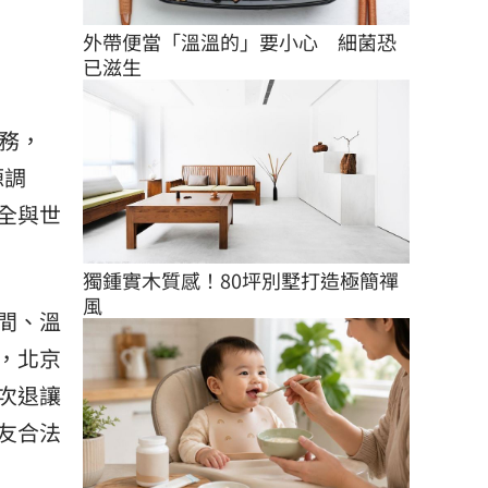
外帶便當「溫溫的」要小心　細菌恐
已滋生
義務，
源調
全與世
獨鍾實木質感！80坪別墅打造極簡禪
風
間、溫
，北京
次退讓
友合法