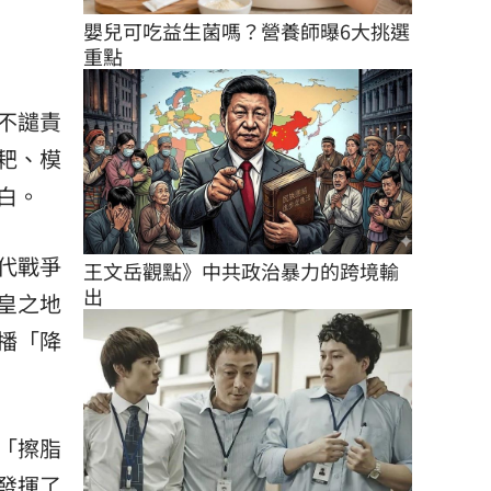
嬰兒可吃益生菌嗎？營養師曝6大挑選
重點
不譴責
耙、模
白。
代戰爭
王文岳觀點》中共政治暴力的跨境輸
出
皇之地
播「降
「擦脂
發揮了