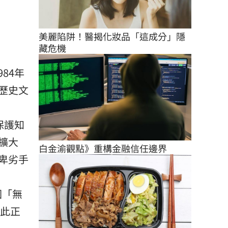
美麗陷阱！醫揭化妝品「這成分」隱
藏危機
84年
歷史文
保護知
擴大
白金渝觀點》重構金融信任邊界
卑劣手
國「無
至此正