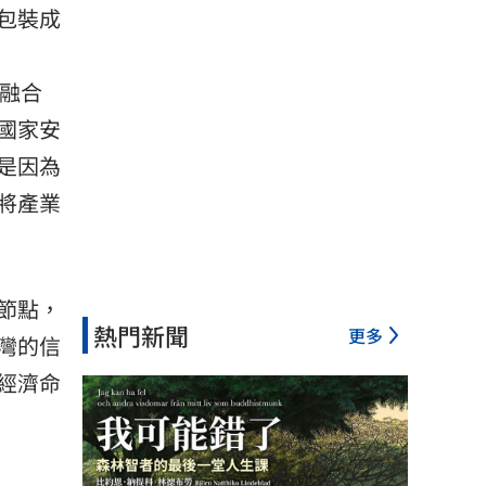
包裝成
濟融合
國家安
是因為
將產業
節點，
熱門新聞
更多
灣的信
經濟命