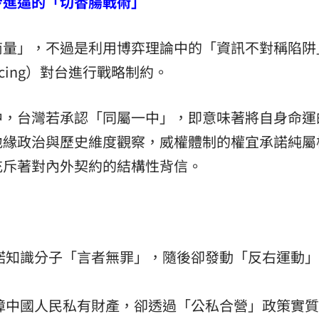
步進逼的「切香腸戰術」
商量」，不過是利用博弈理論中的「資訊不對稱陷阱
icing）對台進行戰略制約。
中，台灣若承認「同屬一中」，即意味著將自身命運
地緣政治與歷史維度觀察，威權體制的權宜承諾純屬
充斥著對內外契約的結構性背信。
諾知識分子「言者無罪」，隨後卻發動「反右運動
障中國人民私有財產，卻透過「公私合營」政策實