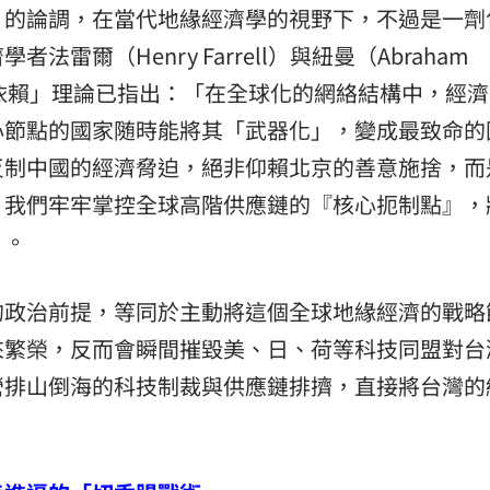
」的論調，在當代地緣經濟學的視野下，不過是一劑
:00
雷爾（Henry Farrell）與紐曼（Abraham
互依賴」理論已指出：「在全球化的網絡結構中，經
11:00
心節點的國家随時能將其「武器化」，變成最致命的
反制中國的經濟脅迫，絕非仰賴北京的善意施捨，而
。我們牢牢掌控全球高階供應鏈的『核心扼制點』，
」。
的政治前提，等同於主動將這個全球地緣經濟的戰略
來繁榮，反而會瞬間摧毀美、日、荷等科技同盟對台
營排山倒海的科技制裁與供應鏈排擠，直接將台灣的