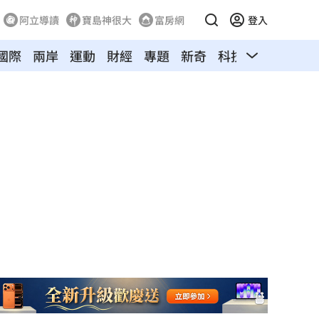
阿立導讀
寶島神很大
富房網
登入
國際
兩岸
運動
財經
專題
新奇
科技
旅遊
汽車