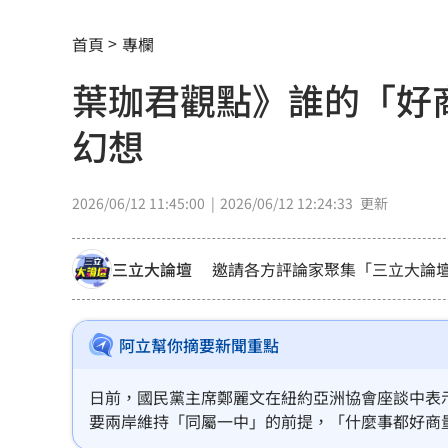
AIT推韌性台灣系列文 首波聚焦災害管
首頁
專欄
曾經歷合約糾紛 THE BOYZ確定9人續
葉珈君觀點》誰的「好
新／大雷雨開轟「2縣市」 示警區域出
幻想
蛋量慘掉2成！專家曝恐缺到「這月份」
3歲童吃火鍋打翻燙傷！母告負責人結局
2026/06/12 11:45:00
2026/06/12 12:24:33
更新
宣傳單用中共國徽 住宅處致歉：嚴格
三立大論壇
邀請各方評論家聚集「三立大論
Meta推AI編碼代理！「1策略」對決Open
流。
不看外資空單！她喊台股不只5萬點揭原
阿立幫你摘要新聞重點
陪抓寶頻被認出！阿本見男友1表情笑翻
日前，國民黨主席鄭麗文在紐約亞洲協會座談中表
要兩岸維持「同屬一中」的前提，「什麼事都好商
26歲日籍追星網紅直播輕生 網見截圖
際政治經濟學與現代混合戰賽局來看，這是大言不