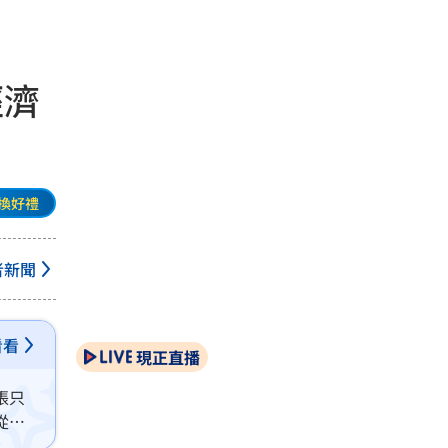
經濟
換好禮
者新聞
看看
現正直播
張只
從國
」與