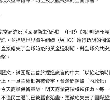
完成大型軍機庫、防空及反艦飛彈的全面部署。
：
北京當局違反《國際衛生條例》（IHR）的即時通報
訊，並拒絕世界衛生組織（WHO）進行透明的溯
，直接錯失了全球防疫的黃金遏制期，對全球公共安
衝擊。
鄭麗文，試圖配合善於捏造謊言的中共「以協定換時
身上，一旦
主權
框架被套牢，台灣問題被「內政化」
—今天商量保留軍隊，明天商量高階將領任命。每一
，不僅民主體制已被蠶食殆盡，更徹底失去了國際盟