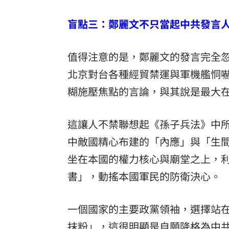
盲點三：鄭麗文不只當起中共發言
值得注意的是，鄭麗文的發言完全
北京對台各種經貿禁運與軍機艦恫
糊施壓焦點的言論，與其說是最大
這讓人不禁聯想起《孫子兵法》中
中敵國精心布建的「內應」與「生
坐在本國的權力核心與廟堂之上，
書」，動搖本國軍民的防衛決心。
一個國家的主要政黨領袖，選擇站
抹粉」，這很明顯是自願降格為中