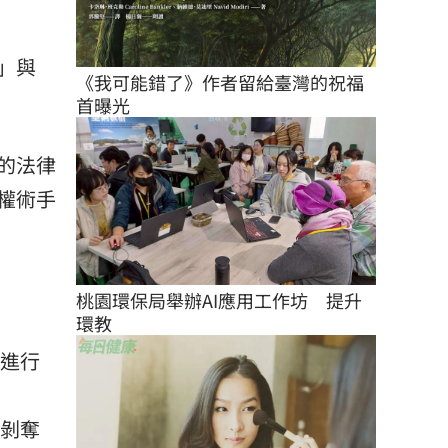
」與
《我可能錯了》作者留給臺灣的祝福
首曝光
的法律
權術手
桃園環保局舉辦AI應用工作坊　提升
環教
」進行
質剝奪