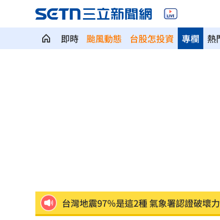
即時
颱風動態
台股怎投資
專欄
熱
路邊長樹藤釀禍！騎士慘勾摔車「臉掛
談中聯風波 蘇南維:靠近選舉怎麼講都失
台中社宅文宣驚見中國國徽 林楚茵轟
每投1元創1.8倍影響 凱基金永續布局
羅志祥談偶像飯撒互動 認了：開心最
台灣地震97％是這2種 氣象署認證破壞