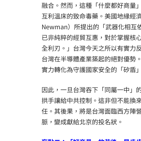
融合。然而，這種「什麼都好商量
罕病博士彭士齊 輪椅上的生命覺醒！
11
互利溫床的致命毒藥。美國地緣經濟學者法
酷澎「爸氣父親節」國際官方品牌齊聚
Newman）所提出的「武器化相
已非純粹的經貿互惠，對於掌握核
全利刃。」台灣今天之所以有實力
台灣在半導體產業築起的絕對優勢
實力轉化為守護國家安全的「矽盾
因此，一旦台灣吞下「同屬一中」
拱手讓給中共控制。這非但不能換
任。其後果，將是台灣面臨西方陣
脈，變成獻給北京的投名狀。