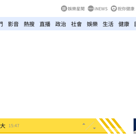
娛樂星聞
iNEWS
祝你健康
門
影音
熱搜
直播
政治
社會
娛樂
生活
健康
彩」
15:52
焦
15:52
這句
15:52
結果
15:50
重要
15:49
力大
15:47