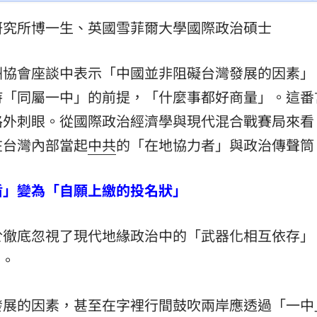
曝
15:29
研究所博一生、英國雪菲爾大學國際政治碩士
曝光
15:27
洲協會座談中表示「中國並非阻礙台灣發展的因素」
眼
15:23
持「同屬一中」的前提，「什麼事都好商量」。這番
上
15:22
格外刺眼。從國際政治經濟學與現代混合戰賽局來看
在台灣內部當起
中共
的「在地協力者」與政治傳聲筒
盾」變為「自願上繳的投名狀」
於徹底忽視了現代地緣政治中的「武器化相互依存」
可能
12:00
）。
」
18:00
發展的因素，甚至在字裡行間鼓吹兩岸應透過「一中
意
13:00