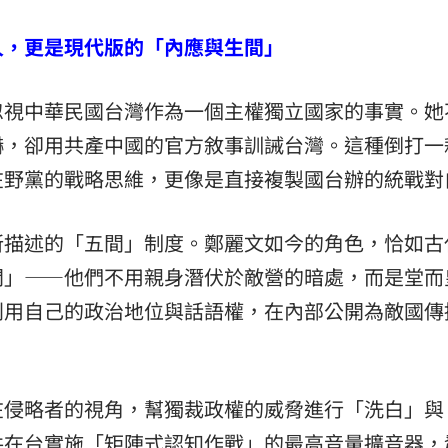
人，更是現代版的「內應與生間」
忽視中華民國台灣作為一個主權獨立國家的事實。她
嚇，卻用共產中國的官方敘事訓誡台灣。這種倒打一
在野黨的戰略思維，更像是直接複製國台辦的統戰對
所描述的「五間」制度。鄭麗文如今的角色，恰如古
間」——他們不用親身潛伏於敵營的暗處，而是堂而
利用自己的政治地位與話語權，在內部公開為敵國傳
在侵略者的視角，幫獨裁政權的威脅進行「洗白」與
共在台實施「矩陣式認知作戰」的最高音量擴音器，