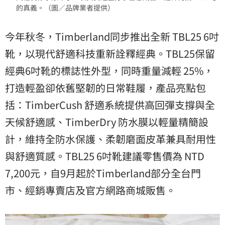
的真義。（圖／品牌業者提供）
今年秋冬，Timberland同步推出全新 TBL25 6吋
靴，以現代舒適科技重新詮釋經典。TBL25保留
經典6吋靴的標誌性外型，同時重量減輕 25%，
打造輕盈卻依舊堅韌的日常鞋履，產品亮點包
括：TimberCush 舒適系統提供高回彈支撐與全
天候舒適感、TimberDry 防水膜以輕量精簡設
計，維持全防水保護、柔韌磨面皮革兼具耐用性
與舒適質感。TBL25 6吋靴建議零售價為 NTD
7,200元，自9月起於Timberland部分全台門
市、經銷專賣店及官方網路商城販售。