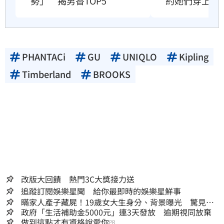
勢」　揭男香TOP5
約她們穿上身
PHANTACi
GU
UNIQLO
Kipling
Timberland
BROOKS
改版大回饋 熱門3C大獎接力送
追蹤訂閱娛樂星聞 給你最即時的娛樂星鮮事
瞞家人產子藏屍！19歲女大生身分、背景曝光 驚見
「產檢紀錄全空白」
政府「生活補助金5000元」連3天發放 逾期視同放棄
做到這點才有資格說愛你
PR