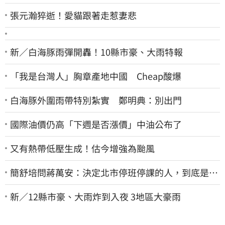
張元瀚猝逝！愛貓跟著走惹妻悲
新／白海豚雨彈開轟！10縣市豪、大雨特報
「我是台灣人」胸章產地中國 Cheap酸爆
白海豚外圍雨帶特別紮實 鄭明典：別出門
國際油價仍高「下週是否漲價」中油公布了
又有熱帶低壓生成！估今增強為颱風
簡舒培問蔣萬安：決定北市停班停課的人，到底是台
北市長，還是氣象署？
新／12縣市豪、大雨炸到入夜 3地區大豪雨