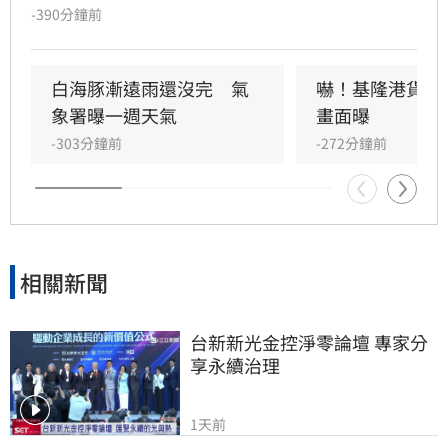
臺中市山區＊大雨：基隆市、臺北市、新竹市、
-390分鐘前
苗栗縣、臺中市、南投縣、雲林縣山區、嘉義縣
山區、宜蘭縣
白海豚漸遠雨還沒完　氣
嚇！基隆港貨櫃
象署曝一週天氣
畫面曝
-303分鐘前
-272分鐘前
相關新聞
台新新光金控淨零論壇 專家分
享永續治理
1天前