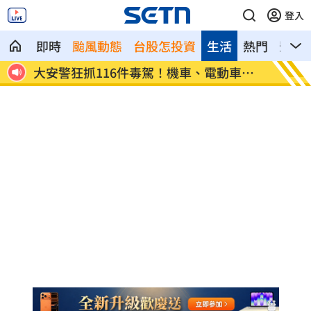
登入
即時
颱風動態
台股怎投資
生活
熱門
影音
車上
死亡對撞！貨車疑疲勞跨線 毒品快篩陽
台灣大
性
案