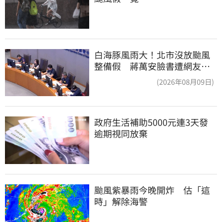
白海豚風雨大！北市沒放颱風
整備假 蔣萬安臉書遭網友灌
爆：標準在哪？
(2026年08月09日)
政府生活補助5000元連3天發 
逾期視同放棄
颱風紫暴雨今晚開炸　估「這
時」解除海警