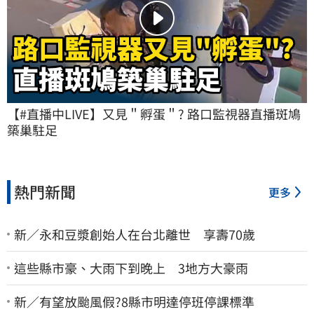
【#直播中LIVE】又見＂孵蛋＂? 路口監視器直播斑鳩
築巢駐足
熱門新聞
更多
新／永和豆漿創始人在台北離世 享壽70歲
這些縣市豪、大雨下到晚上 3地方大豪雨
新／有望放颱風假?8縣市明達停班停課標準