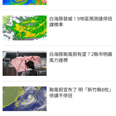
白海豚發威！9地區預測達停班
課標準
白海豚颱風假有望？2縣市明晨
風力達標
颱風假宣布了 明「新竹縣8校」
停課不停班