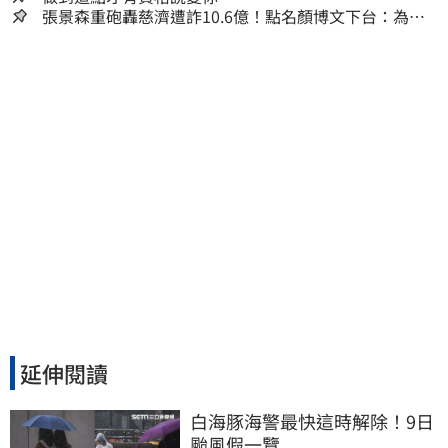
張景森重砲轟慈濟遭詐10.6億！點名顏博文下台：為什
麼這麼好騙？
延伸閱讀
白海豚海警最快這時解除！9日
颱風假一覽