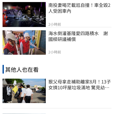
南投妻喝茫載尪自撞！車全毀2
人受困車內
2小時前
海水倒灌基隆愛四路積水　謝
國樑研議補償
2小時前
其他人也在看
狠父母拿走補助離家8月！13子
女擠10坪屋垃圾滿地 驚見幼童
深夜遊蕩