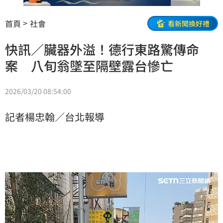
首頁
社會
看新聞換好禮
快訊／臟器外溢！德行東路驚傳命
案 八旬翁墜至隔壁露台慘亡
2026/03/20 08:54:00
記者楊忠翰／台北報導