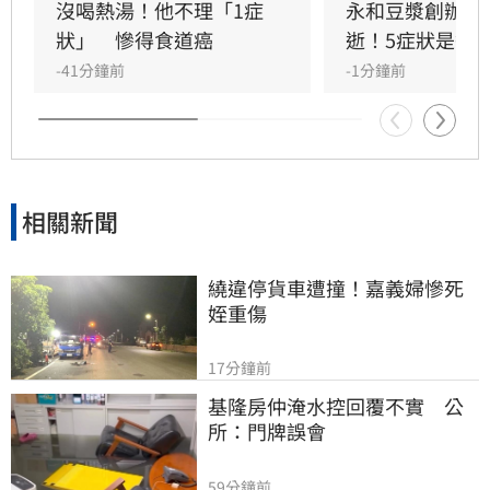
沒喝熱湯！他不理「1症
永和豆漿創辦人
狀」　慘得食道癌
逝！5症狀是警
-41分鐘前
-1分鐘前
相關新聞
繞違停貨車遭撞！嘉義婦慘死
姪重傷
17分鐘前
基隆房仲淹水控回覆不實　公
所：門牌誤會
59分鐘前