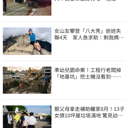
擁1.4萬追蹤
女山友攀登「八大秀」迷途失
聯4天 家人急求助：剩我媽還
沒找到
準幼兒園命案！工程行老闆掉
「地基坑」挖土機沒看到…下
土石活埋他
狠父母拿走補助離家8月！13子
女擠10坪屋垃圾滿地 驚見幼童
深夜遊蕩