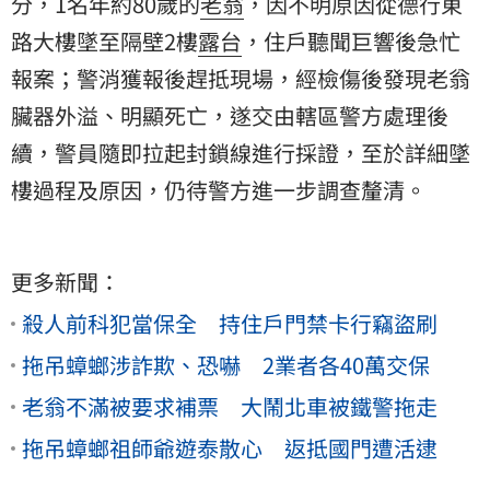
分，1名年約80歲的
老翁
，因不明原因從德行東
路大樓墜至隔壁2樓
露台
，住戶聽聞巨響後急忙
報案；警消獲報後趕抵現場，經檢傷後發現老翁
臟器外溢
、明顯死亡，遂交由轄區警方處理後
續，警員隨即拉起封鎖線進行採證，至於詳細墜
樓過程及原因，仍待警方進一步調查釐清。
更多新聞：
殺人前科犯當保全 持住戶門禁卡行竊盜刷
拖吊蟑螂涉詐欺、恐嚇 2業者各40萬交保
老翁不滿被要求補票 大鬧北車被鐵警拖走
拖吊蟑螂祖師爺遊泰散心 返抵國門遭活逮