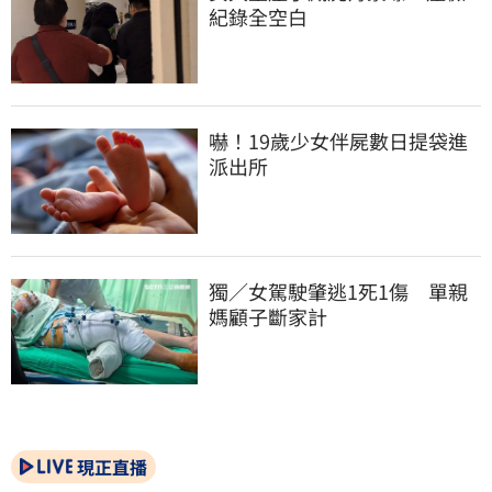
紀錄全空白
嚇！19歲少女伴屍數日提袋進
派出所
獨／女駕駛肇逃1死1傷　單親
媽顧子斷家計
現正直播