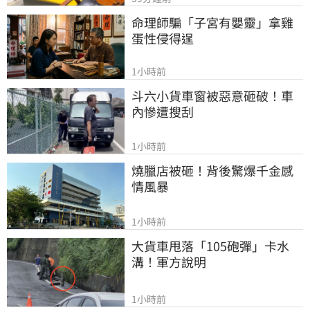
命理師騙「子宮有嬰靈」拿雞
蛋性侵得逞
1小時前
斗六小貨車窗被惡意砸破！車
內慘遭搜刮
1小時前
燒臘店被砸！背後驚爆千金感
情風暴
1小時前
大貨車甩落「105砲彈」卡水
溝！軍方說明
1小時前