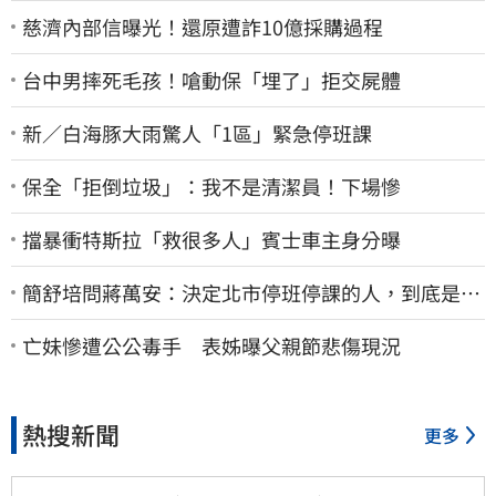
慈濟內部信曝光！還原遭詐10億採購過程
台中男摔死毛孩！嗆動保「埋了」拒交屍體
新／白海豚大雨驚人「1區」緊急停班課
保全「拒倒垃圾」：我不是清潔員！下場慘
擋暴衝特斯拉「救很多人」賓士車主身分曝
簡舒培問蔣萬安：決定北市停班停課的人，到底是台
北市長，還是氣象署？
亡妹慘遭公公毒手 表姊曝父親節悲傷現況
熱搜新聞
更多