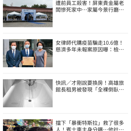
遭前員工殺害！屏東貴金屬老
闆慘死家中…家屬今景行廳低
調送別最後一程
女律師代購疫苗騙走10.6億！
慈濟多年未報案原因曝：檢警
上門才知被騙
快訊／才剛說要換房！高雄旅
館長租男被發現「全裸倒臥浴
缸」身亡
擋下「暴衝特斯拉」救了很多
人！賓士車主身分曝…他社群