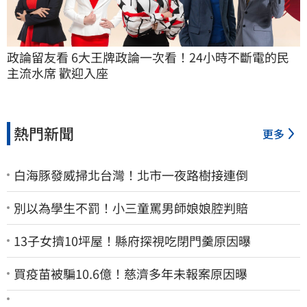
政論留友看 6大王牌政論一次看！24小時不斷電的民
主流水席 歡迎入座
熱門新聞
更多
白海豚發威掃北台灣！北市一夜路樹接連倒
別以為學生不罰！小三童罵男師娘娘腔判賠
13子女擠10坪屋！縣府探視吃閉門羹原因曝
買疫苗被騙10.6億！慈濟多年未報案原因曝