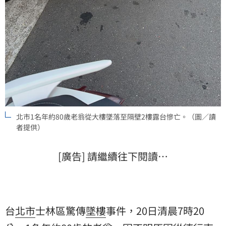
北市1名年約80歲老翁從大樓墜落至隔壁2樓露台慘亡。（圖／讀
者提供）
[廣告] 請繼續往下閱讀…
台
北市
士林區驚傳
墜樓
事件，20日清晨7時20