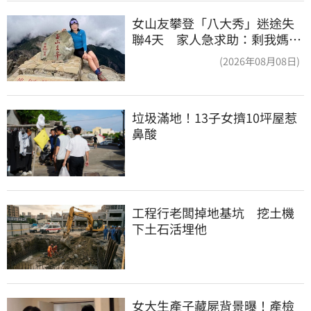
女山友攀登「八大秀」迷途失
聯4天 家人急求助：剩我媽還
沒找到
(2026年08月08日)
垃圾滿地！13子女擠10坪屋惹
鼻酸
工程行老闆掉地基坑　挖土機
下土石活埋他
女大生產子藏屍背景曝！產檢