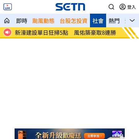
登入
即時
颱風動態
台股怎投資
社會
熱門
影音
連勝
震後徒手搬瓦礫救人 委國舉重名將摘雙
魯冰花
金
咖