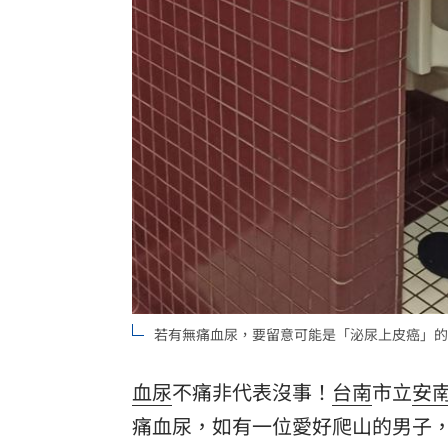
不斷更新／虎航8日沖繩石垣島8班停飛
天空突下起麻將雨 士林婦險遭砸頭受
反指標女神一句話旺宏重摔！網抖：求
吉安鄉公所副主任酒駕 突開車門害摔
白海豚會放颱風假？最新暴風圈侵襲率
台灣彩券開獎直播中
20:31
LIVE三立+24小時直播
15:27
若有無痛血尿，要留意可能是「泌尿上皮癌」的
三立iNEWS新聞台線上直播
18:00
血尿
不痛非代表沒事！
台南
市立
安
台彩父親節推新刮刮樂千萬頭獎超「爸
痛血尿，如有一位愛好爬山的男子
商場戰國來臨 台中「頂奢大道」逐漸