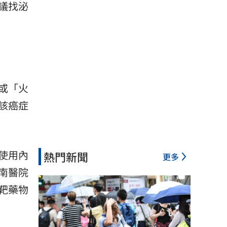
議找泌
或「火
該癌症
使用內
熱門新聞
更多
南醫院
靶藥物