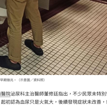
16:15
傷
16:15
放過
16:13
車
16:12
曝光
16:12
早期徵兆。（示意圖／資料照）
南醫院
泌尿科主治醫師董修廷指出，不少民眾未特別
」氣
12:00
，起初認為血尿只是火氣大，後續發現症狀未改善，
成形
12:00