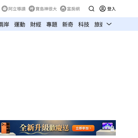
阿立導讀
寶島神很大
富房網
登入
兩岸
運動
財經
專題
新奇
科技
旅遊
汽車
寵物