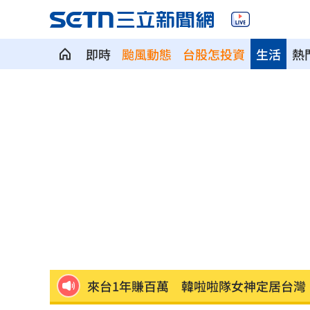
即時
颱風動態
台股怎投資
生活
熱
漢光首日驚魂！女連長寢室遭陌生人闖
泰國14歲少年先殺祖父母再屠6師生 動
韓韶禧接棒安海瑟薇！搭崔岷植被嫌「
來台1年賺百萬 韓啦啦隊女神定居台灣
石崇良、姜至剛驚傳請辭？衛福部回應