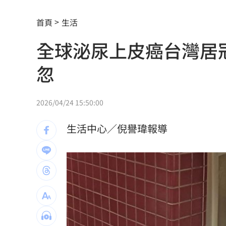
慈濟遭詐10億 最新聲明：不排除提告
首頁
生活
攝護腺肥大頻尿！10分鐘提拉手術重獲
全球泌尿上皮癌台灣居
新／泰山工安意外！工人修天車遭電擊
忽
新／桃園85歲老婦遭尪殺害 右半臉全
張員瑛屢爆「耍大牌」爭議 9字洩真心
2026/04/24 15:50:00
柯基1隻NT400！網紅爆中國繁殖場殘酷
生活中心／倪譽瑋報導
蕭敬騰開餐廳被當盤子？房東溢價快10
慈濟買BNT遭詐 蔡英文：務必相信專
73歲首過父親節 他找亡妻淚：今天好
助鳳飛飛一炮而紅 龍千玉亡父超狂身