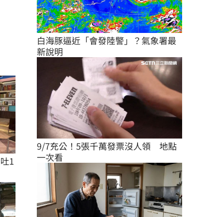
白海豚逼近「會發陸警」？氣象署最
新說明
9/7充公！5張千萬發票沒人領　地點
一次看
吐1