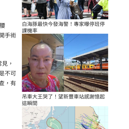
白海豚最快今發海警！專家曝停班停
腰
課機率
開手術
常見，
是不可
查，有
吊車大王哭了！望新豐車站感謝憶起
這瞬間