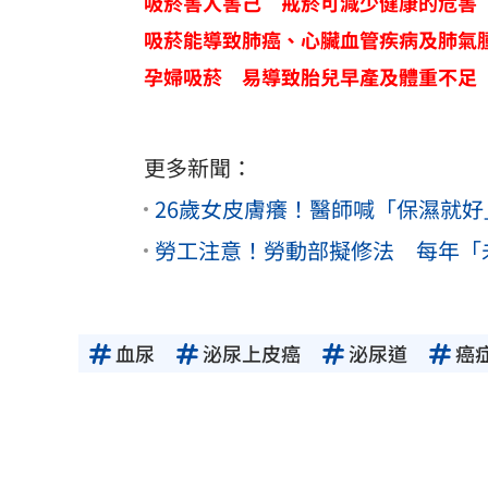
吸菸害人害己 戒菸可減少健康的危害
吸菸能導致肺癌、心臟血管疾病及肺氣
孕婦吸菸 易導致胎兒早產及體重不足
更多新聞：
26歲女皮膚癢！醫師喊「保濕就
勞工注意！勞動部擬修法 每年「未
血尿
泌尿上皮癌
泌尿道
癌