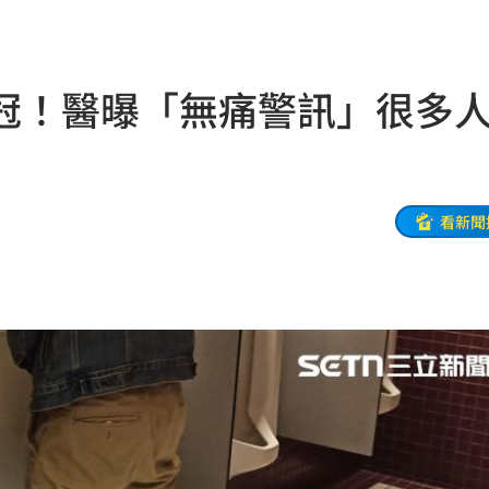
求償
16:37
新生
16:34
冠！醫曝「無痛警訊」很多
命危
16:31
爛
16:30
話
16:29
看新聞
黑幕
16:25
萬
16:21
業
16:19
快樂
16:19
分曝
16:17