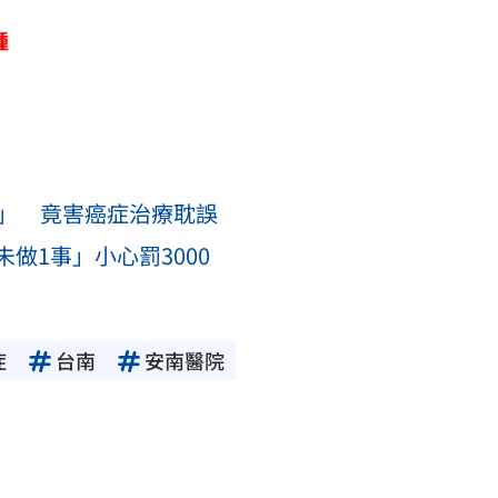
腫
好」 竟害癌症治療耽誤
做1事」小心罰3000
症
台南
安南醫院