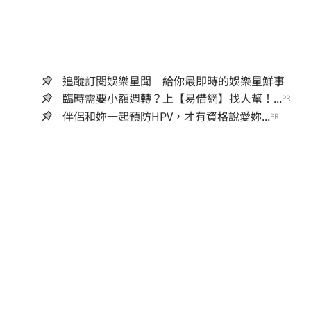
追蹤訂閱娛樂星聞 給你最即時的娛樂星鮮事
臨時需要小額週轉？上【易借網】找人幫！...
PR
伴侶和妳一起預防HPV，才有資格說愛妳...
PR