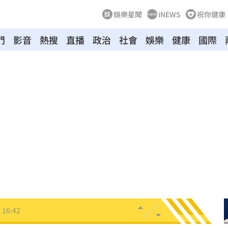
娛樂星聞
iNEWS
祝你健康
門
影音
熱搜
直播
政治
社會
娛樂
健康
國際
入
16:46
機曝
16:44
嫩」
16:43
16:42
了
16:39