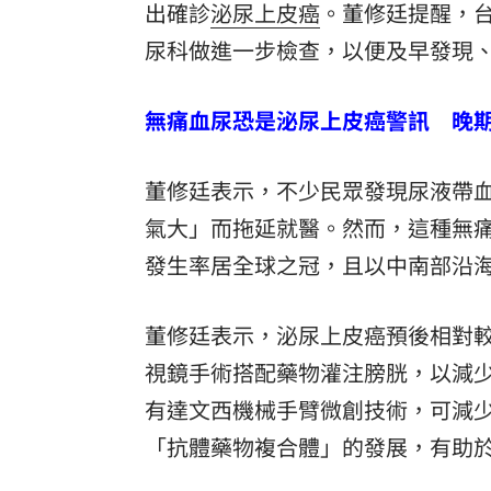
出確診
泌尿上皮癌
。董修廷提醒，
「拍片人的多重宇宙」職涯論壇9/12登
尿科做進一步檢查，以便及早發現
8國球員齊聚高雄 Formosa 7s掀足球
無痛血尿恐是泌尿上皮癌警訊 晚
理想混蛋號召粉絲跨海追星吃美食！
18:
董修廷表示，不少民眾發現尿液帶
氣大」而拖延就醫。然而，這種無
發生率居全球之冠，且以中南部沿
董修廷表示，泌尿上皮癌預後相對
視鏡手術搭配藥物灌注膀胱，以減
有達文西機械手臂微創技術，可減
「抗體藥物複合體」的發展，有助