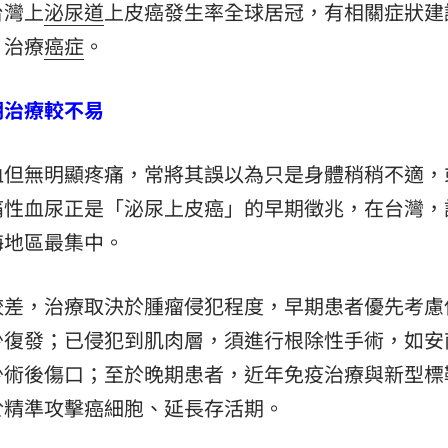
台灣上
泌尿道
上皮癌發生率全球居冠，有相關症狀建
場！
10:30
、治療
癌症
。
熱潮
10:00
期治療較不易
15
血但無明顯疼痛，常將其誤以為只是身體稍稍不適，
痛性血尿正是「泌尿上皮癌」的早期徵兆，在台灣，
海地區最集中。
較差，治療取決於腫瘤侵犯程度，早期患者優先考慮
少復發；已侵犯到肌肉層，須進行根除性手術，如安
少術後傷口；至於晚期患者，近年免疫治療與新型標
於精準攻擊癌細胞、延長存活期。