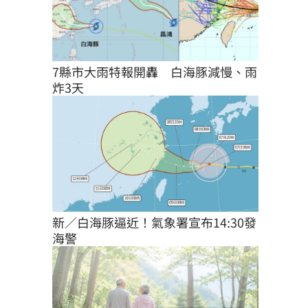
7縣市大雨特報開轟　白海豚減慢、雨
炸3天
新／白海豚逼近！氣象署宣布14:30發
海警