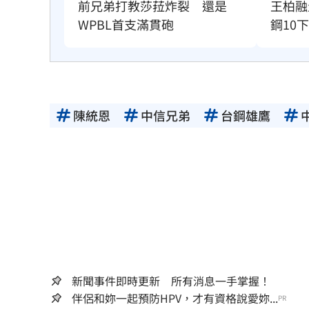
前兄弟打教莎菈炸裂　還是
王柏融
WPBL首支滿貫砲
鋼10
陳統恩
中信兄弟
台鋼雄鷹
新聞事件即時更新 所有消息一手掌握！
伴侶和妳一起預防HPV，才有資格說愛妳...
PR