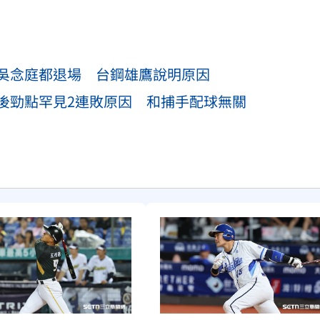
吳念庭都退場 台鋼雄鷹說明原因
後勁點罕見2連敗原因 和捕手配球無關