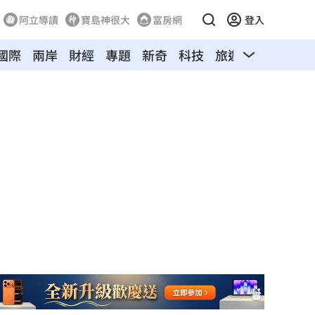
阿立導讀
寶島神很大
富房網
登入
國際
兩岸
財經
專題
新奇
科技
旅遊
汽車
寵物