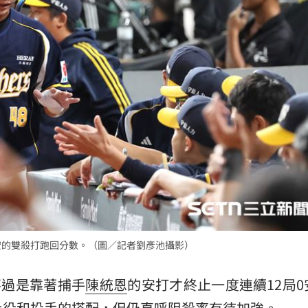
15:17
可能
12:00
」
18:00
意
13:00
:00
宏的雙殺打跑回分數。（圖／記者劉彥池攝影）
11:00
不過是靠著捕手
陳統恩
的安打才終止一度連續12局0
此役和投手的搭配，但仍直呼阻殺率有待加強。