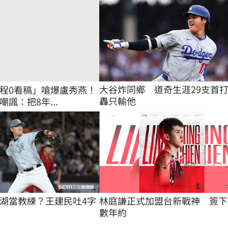
大谷炸同鄉　道奇生涯29支首
程0看稿」嗆爆盧秀燕！
轟只輸他
諷：把8年...
湖當教練？王建民吐4字
林庭謙正式加盟台新戰神　簽下
數年約