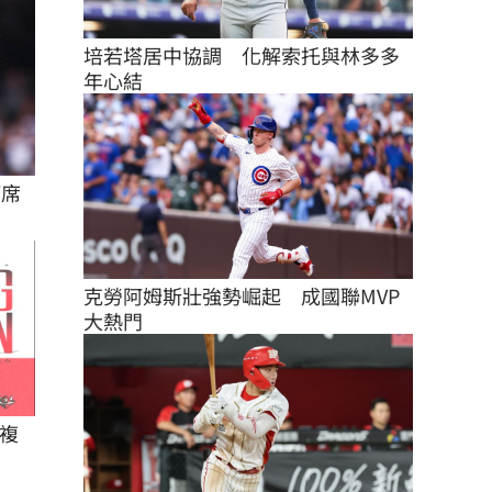
培若塔居中協調　化解索托與林多多
年心結
打席
克勞阿姆斯壯強勢崛起　成國聯MVP
大熱門
複