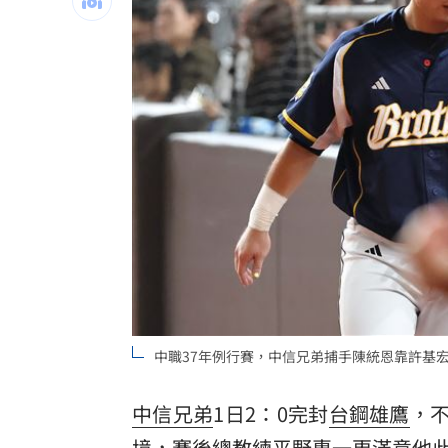
詐慈濟10億女律也遇詐！借2億蓋天空塔
台灣彩券開獎直播中
20:31
LIVE三立+24小時直播
15:27
三立iNEWS新聞台線上直播
18:00
市場到酒場料理！可果美蕃茄醬創無限
父親節送會拉筋的按摩椅 爸爸「筋歡喜
油品食安事件引關注 挑選保健食品要注
罕病博士彭士齊 輪椅上的生命覺醒！
11
中職37年例行賽，中信兄弟捕手陳統恩靠許基
酷澎「爸氣父親節」國際官方品牌齊聚
中信兄弟
1日2：0完封
台鋼雄鷹
，
境，賽後總教練平野惠一更滿意他