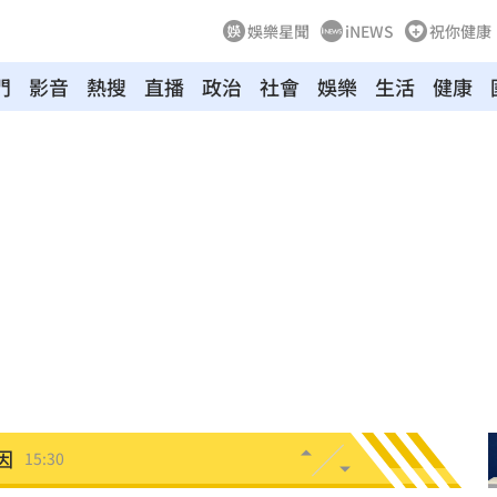
娛樂星聞
iNEWS
祝你健康
力大
15:47
門
影音
熱搜
直播
政治
社會
娛樂
生活
健康
理
15:46
約
15:43
爐
15:42
15:41
曝
15:38
把關
15:32
AI
15:30
因
15:30