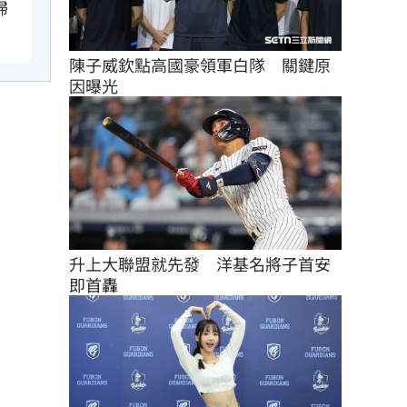
掃
陳子威欽點高國豪領軍白隊　關鍵原
因曝光
升上大聯盟就先發　洋基名將子首安
即首轟