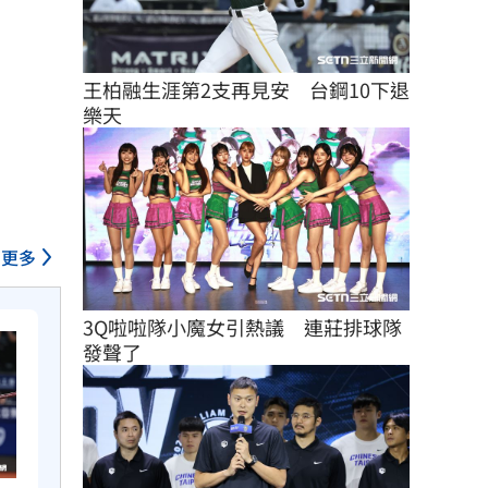
王柏融生涯第2支再見安　台鋼10下退
樂天
更多
3Q啦啦隊小魔女引熱議　連莊排球隊
發聲了