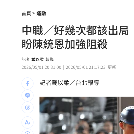
陪抓寶頻被認出！阿本見男友1表情笑翻
首頁
運動
26歲日籍追星網紅直播輕生 網見截圖
中職／好幾次都該出局
台南男肇逃硬開撞爛 600萬保時捷慘況
盼陳統恩加強阻殺
穿薄紗內衣…趴車謎樣晃動嚇人！身份
網紅香菱自爆痛失2千萬 過程謝震武傻
記者
戴以柔
報導
2026/05/01 20:31:00
2026/05/01 21:17:23
更新
精神科名醫驚爆性侵！逼男病患跪地硬
記者戴以柔／台北報導
怨雙胞胎兄長期失業 23歲男狂砍16刀
作家都聽勸買ETF！達人揭投資最厲害之
砸錢買爆！「他」單月吸金破新高！
15:
鬼門快開了！民俗專家曝「護身符別亂