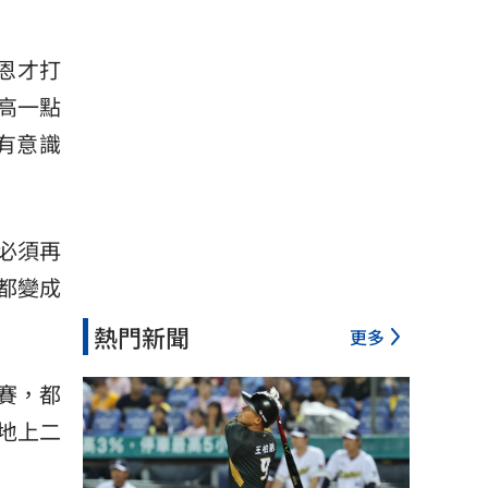
恩才打
高一點
有意識
必須再
都變成
熱門新聞
更多
賽，都
地上二