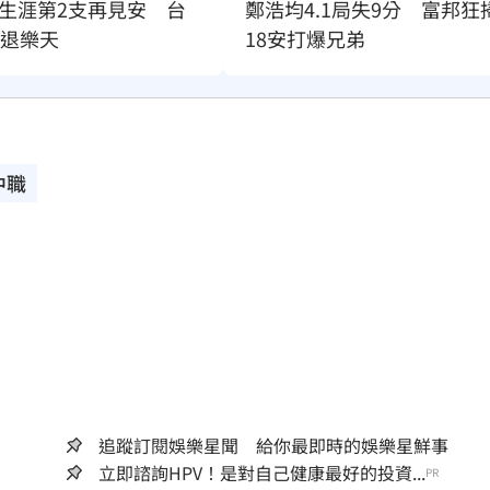
生涯第2支再見安　台
鄭浩均4.1局失9分　富邦狂
下退樂天
18安打爆兄弟
中職
追蹤訂閱娛樂星聞 給你最即時的娛樂星鮮事
立即諮詢HPV！是對自己健康最好的投資...
PR