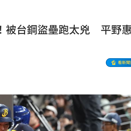
15:30
嚇壞
15:29
！被台鋼盜壘跑太兇 平野
曝
15:29
曝光
15:27
眼
15:23
看新聞
上
15:22
奪命
15:21
處
15:21
19
請」
15:17