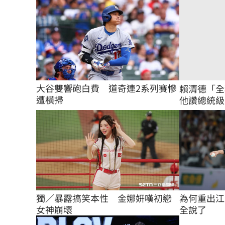
大谷雙響砲白費　道奇連2系列賽慘
賴清德「全
遭橫掃
他讚總統級嘲
獨／暴露搞笑本性　金娜妍嘆初戀
為何重出江
女神崩壞
全說了