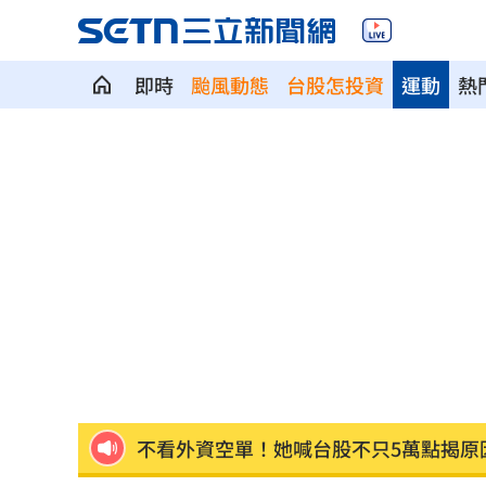
台灣地震97％是這2種 氣象署認證破壞
即時
颱風動態
台股怎投資
運動
熱
AIT推韌性台灣系列文 首波聚焦災害管
曾經歷合約糾紛 THE BOYZ確定9人續
新／大雷雨開轟「2縣市」 示警區域出
蛋量慘掉2成！專家曝恐缺到「這月份」
3歲童吃火鍋打翻燙傷！母告負責人結局
宣傳單用中共國徽 住宅處致歉：嚴格
Meta推AI編碼代理！「1策略」對決Open
不看外資空單！她喊台股不只5萬點揭原