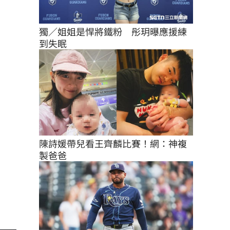
獨／姐姐是悍將鐵粉　彤玥曝應援練
到失眠
陳詩媛帶兒看王齊麟比賽！網：神複
製爸爸