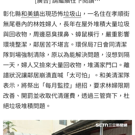
[廣告] 請繼續往下閱讀…
彰化縣
和美鎮
出現恐怖
垃圾山
，一名住在孝順街
無尾巷內的林姓婦人，長年在屋外堆積大量垃圾
與回收物，周邊惡臭撲鼻、蟑鼠橫行，嚴重影響
環境整潔，鄰居苦不堪言。環保局7日會同
清潔
隊
到場強制清除，原以為能解決問題，沒想到隔
一天，婦人又撿來大量回收物，堆滿家門口。離
譜狀況讓鄰居崩潰直喊「太可怕」。和美清潔隊
表示，將祭出「每月監控」絕招，要求林婦限期
改善、開罰並收取代清運費，透過三管齊下，杜
絕垃圾堆積問題。