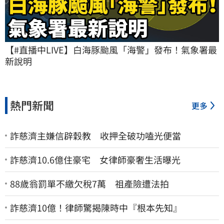
【#直播中LIVE】白海豚颱風「海警」發布！氣象署最
新說明
熱門新聞
更多
詐慈濟主嫌信辟穀教 收押全破功嗑光便當
詐慈濟10.6億住豪宅 女律師豪奢生活曝光
88歲翁罰單不繳欠稅7萬 祖產險遭法拍
詐慈濟10億！律師驚揭陳時中『根本先知』