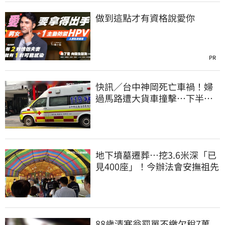
做到這點才有資格說愛你
PR
快訊／台中神岡死亡車禍！婦
過馬路遭大貨車撞擊…下半身
輾碎慘死路口
地下墳墓遷葬…挖3.6米深「已
見400座」！今辦法會安撫祖先
88歲清寒翁罰單不繳欠稅7萬