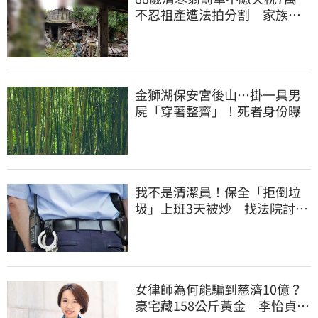
不忍祖產遭法拍分割 家族按
月代繳償債
金獅湖保安宮後山…掛一具男
屍「穿著整齊」！死者身份曝
我不是清潔員！保全「拒倒垃
圾」上班3天被炒 找法院討公
道結果出爐
女律師為何能騙到慈濟10億？
豪宅藏158公斤黃金 李怡貞驚