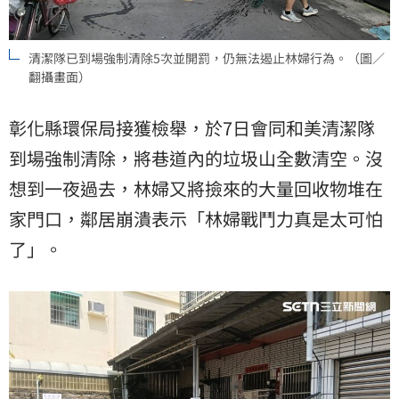
清潔隊已到場強制清除5次並開罰，仍無法遏止林婦行為。（圖／
翻攝畫面）
彰化縣環保局接獲檢舉，於7日會同和美清潔隊
到場強制清除，將巷道內的垃圾山全數清空。沒
想到一夜過去，林婦又將撿來的大量回收物堆在
家門口，鄰居崩潰表示「林婦戰鬥力真是太可怕
了」。