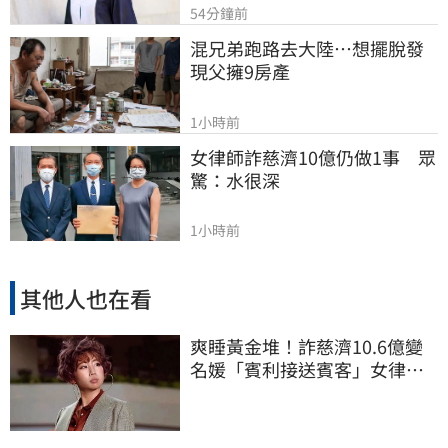
54分鐘前
混兄弟跑路去大陸…想擺脫發
現父擁9房產
1小時前
女律師詐慈濟10億仍做1事　眾
驚：水很深
1小時前
其他人也在看
爽睡黃金堆！詐慈濟10.6億變
名媛「賓利接送賓客」女律師
超奢華生活曝光