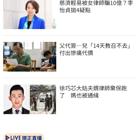
慈濟輕易被女律師騙10億？李
怡貞拋4疑點
父代簽…兒「14天教召不去」
付出慘痛代價
徐巧芯大姑夫婿律師棄保跑
了　媽也被通緝
現正直播