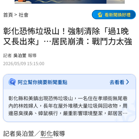
首頁
社會
看新聞換好禮
彰化恐怖垃圾山！強制清除「過1晚
又長出來」…居民崩潰：戰鬥力太強
記者
吳泊萱
報導
2026/05/09 15:15:00
阿立幫你摘要新聞重點
去看看
彰化縣和美鎮出現恐怖垃圾山，一名住在孝順街無尾巷
內的林姓婦人，長年在屋外堆積大量垃圾與回收物，周
邊惡臭撲鼻、蟑鼠橫行，嚴重影響環境整潔，鄰居苦不
堪言。環保局7日會同清潔隊到場強制清除，原以為能解
決問題，沒想到隔一天，婦人又撿來大量回收物，堆滿
記者吳泊萱／
彰化
報導
家門口。離譜狀況讓鄰居崩潰直喊「太可怕」。和美清