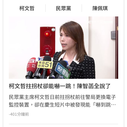
柯文哲
民眾黨
陳佩琪
柯文哲拄拐杖卻能嚇一跳！陳智菡全說了
民眾黨主席柯文哲日前拄拐杖前往警局更換電子
監控裝置，卻在慶生短片中被發現能「嚇到跳起
來」，引發外界質疑。民眾黨團主任陳智菡強
-401分鐘前
調，柯文哲腳傷屬實，因長期配戴電子腳鐐導致