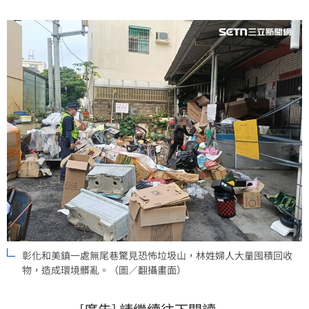
潔隊表示，將祭出「每月監控」絕招，要求林婦限期改
善、開罰並收取代清運費，透過三管齊下，杜絕垃圾堆
積問題。
彰化和美鎮一處無尾巷驚見恐怖垃圾山，林姓婦人大量囤積回收
物，造成環境髒亂。（圖／翻攝畫面）