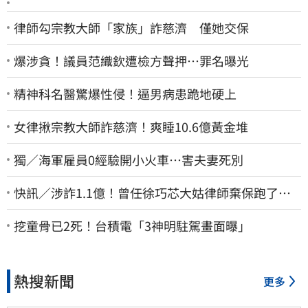
律師勾宗教大師「家族」詐慈濟 僅她交保
爆涉貪！議員范織欽遭檢方聲押…罪名曝光
精神科名醫驚爆性侵！逼男病患跪地硬上
女律揪宗教大師詐慈濟！爽睡10.6億黃金堆
獨／海軍雇員0經驗開小火車…害夫妻死別
快訊／涉詐1.1億！曾任徐巧芯大姑律師棄保跑了…
媽也離境 桃檢發通緝
挖童骨已2死！台積電「3神明駐駕畫面曝」
熱搜新聞
更多