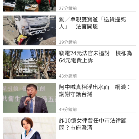
27分鐘前
獨／單親雙寶爸「送貨撞死
人」　法官開恩
39分鐘前
竊電24元法官未追討　檢卻為
64元電費上訴
43分鐘前
阿中喊真相浮出水面　網淚：
謝謝守護台灣
49分鐘前
詐10億女律曾任中市法律顧
問？市府澄清