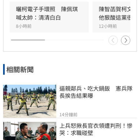
左右腳負重不均，陳智菡也駁斥假受傷說法，表
示慶生當下的反應僅是直覺動作，網友的酸言酸
曬柯電子手環照　陳佩琪
陳智菡賀柯文哲
語言過其實。
喊太帥：清清白白
他狠酸這黨很奇
8小時前
12小時前
相關新聞
逼親鄰兵、吃大鍋飯　憲兵隊
長挨告結果曝
14分鐘前
上兵怒揪長官衣領遭判刑！慘
哭：求職碰壁