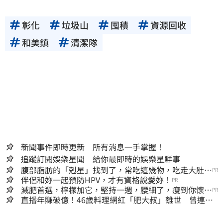
彰化
垃圾山
囤積
資源回收
和美鎮
清潔隊
新聞事件即時更新 所有消息一手掌握！
追蹤訂閱娛樂星聞 給你最即時的娛樂星鮮事
腹部脂肪的「剋星」找到了，常吃這幾物，吃走大肚
PR
囊，瘦出小蠻腰
伴侶和妳一起預防HPV，才有資格說愛妳！
PR
減肥首選，檸檬加它，堅持一週，腰細了，瘦到你懷疑
PR
人生
直播年賺破億！46歲料理網紅「肥大叔」離世 曾連播
17小時辛酸面曝