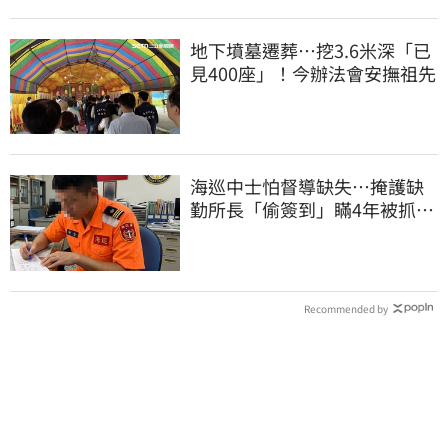
地下墳墓遷葬…挖3.6米深「已
見400座」！今辦法會安撫祖先
海巡中士怕督導缺失…掩護缺
勤所長「偷簽到」瞞4年被抓
包！下場曝光
Recommended by