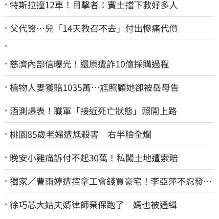
特斯拉撞12車！目擊者：賓士擋下救好多人
父代簽…兒「14天教召不去」付出慘痛代價
慈濟內部信曝光！還原遭詐10億採購過程
植物人妻獲賠1035萬…尪照顧她卻被岳母告
酒測爆表！職軍「接近死亡狀態」照開上路
桃園85歲老婦遭尪殺害 右半臉全爛
晚安小雞痛訴付不起30萬！私闖土地遭索賠
獨家／曹雨婷遭控拿工會錢買豪宅！李亞萍不忍發
聲：余天管工會都貼錢
徐巧芯大姑夫婿律師棄保跑了 媽也被通緝