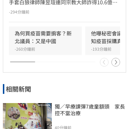
手套白狼律師陳昱瑄連同宗教大師詐得10.6億
元，案情曝光後引發社會熱議，紛紛質疑慈濟被
-294分鐘前
詐騙十億怎麼如此淡定。雖然慈濟已經聲明，又
發出內部信，但學者沈榮欽指出，慈濟的每次解
釋都暴露更多疑點，「慈濟的管理階層嚴重失
為何買疫苗需要掮客？新
他曝秘密會議：
職」。他還指出其中一段關於疫苗採購價格的內
北議員：又是中國
知疫苗採購真相
容根本不是事實，「我不知道為何慈濟高層能夠
-260分鐘前
-193分鐘前
說出這段話」。
相關新聞
獨／早療課彈7歲童額頭　家長
控不當治療
40分鐘前