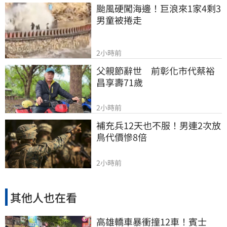
颱風硬闖海邊！巨浪來1家4剩3 
男童被捲走
2小時前
父親節辭世　前彰化市代蔡裕
昌享壽71歲
2小時前
補充兵12天也不服！男連2次放
鳥代價慘8倍
2小時前
其他人也在看
高雄轎車暴衝撞12車！賓士