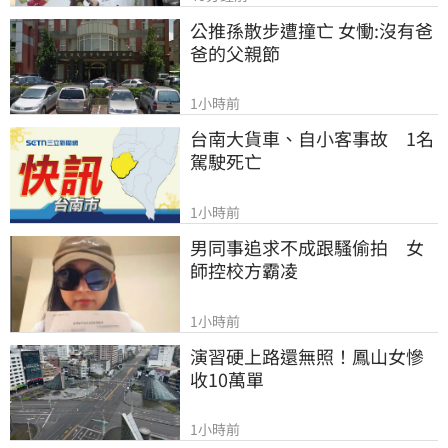
公推孫散步遭撞亡 女慟:沒有爸
爸的父親節
1小時前
台南大貨車、自小客事故　1名
駕駛死亡
1小時前
男同事追求不成跟騷偷拍　女
師控校方霸凌
1小時前
演習硬上路還無照！鳳山女慘
收10萬單
1小時前