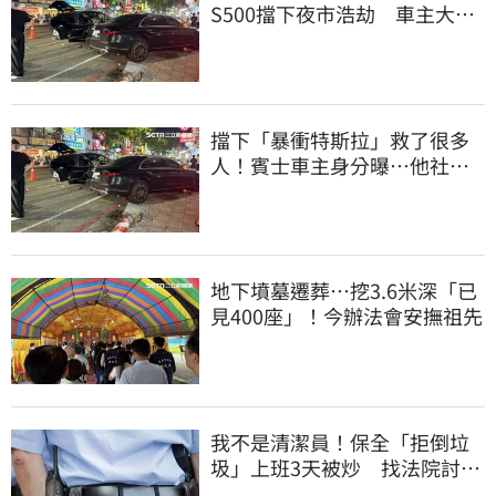
S500擋下夜市浩劫 車主大
度：車再買就有
擋下「暴衝特斯拉」救了很多
人！賓士車主身分曝…他社群
擁1.4萬追蹤
地下墳墓遷葬…挖3.6米深「已
見400座」！今辦法會安撫祖先
我不是清潔員！保全「拒倒垃
圾」上班3天被炒 找法院討公
道結果出爐