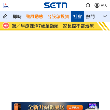
登入
即時
颱風動態
台股怎投資
社會
熱門
影音
家長控不當治療
AKIRA開唱藏彩蛋！兒子首度驚喜獻
「聲」