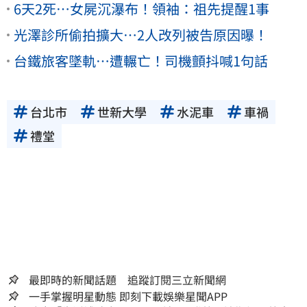
6天2死…女屍沉瀑布！領袖：祖先提醒1事
光澤診所偷拍擴大…2人改列被告原因曝！
台鐵旅客墜軌…遭輾亡！司機顫抖喊1句話
台北市
世新大學
水泥車
車禍
禮堂
最即時的新聞話題 追蹤訂閱三立新聞網
一手掌握明星動態 即刻下載娛樂星聞APP