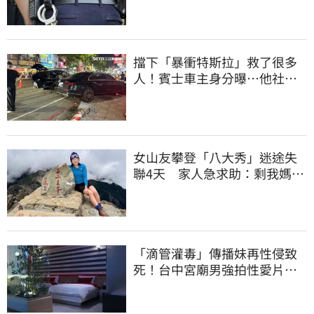
擋下「暴衝特斯拉」救了很多
人！賓士車主身分曝…他社群
擁1.4萬追蹤
女山友攀登「八大秀」迷途失
聯4天 家人急求助：剩我媽還
沒找到
「滴管灌毒」傳播妹再性侵致
死！台中宮廟男強拍性愛片
惡行曝光