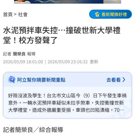
首頁
社會
看新聞換好禮
水泥預拌車失控…撞破世新大學禮
堂！校方發聲了
記者
簡榮良
報導
2026/05/09 18:01:00
2026/05/09 23:16:32
更新
阿立幫你摘要新聞重點
去看看
好險沒波及學生！台北市文山區今（9）日下午發生車禍
意外，一輛水泥預拌車疑似未拉手煞車，失控衝撞世新
大學禮堂，造成外牆嚴重受損，車頭也凹陷潰縮，70歲
男駕駛手部擦傷，意識清楚，現場拉起層層封鎖線，詳
細事發原因有待釐清。
記者簡榮良／綜合報導