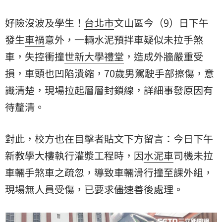
好險沒波及學生！
台北市
文山區今（9）日下午
發生
車禍
意外，一輛水泥預拌車疑似未拉手煞
車，失控衝撞
世新大學
禮堂
，造成外牆嚴重受
損，車頭也凹陷潰縮，70歲男駕駛手部擦傷，意
識清楚，現場拉起層層封鎖線，詳細事發原因有
待釐清。
對此，校方也在目擊者貼文下方留言：今日下午
新教學大樓執行灌漿工程時，因
水泥車
司機未拉
車輛手煞車之疏忽，導致車輛滑行撞至課外組，
現場無人員受傷，已要求儘速善後處理。