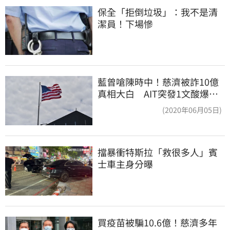
保全「拒倒垃圾」：我不是清
潔員！下場慘
藍曾嗆陳時中！慈濟被詐10億
真相大白 AIT突發1文酸爆…
他笑：真的很會
(2020年06月05日)
擋暴衝特斯拉「救很多人」賓
士車主身分曝
買疫苗被騙10.6億！慈濟多年