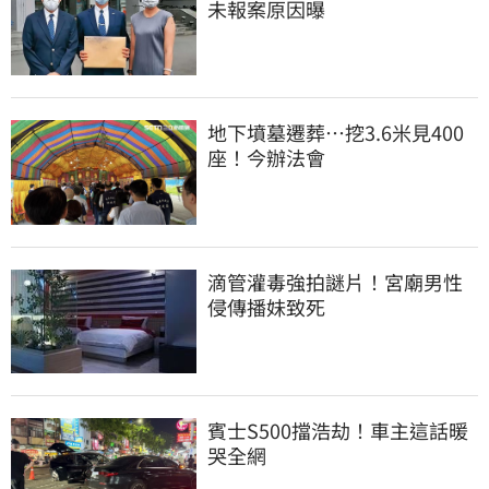
未報案原因曝
地下墳墓遷葬…挖3.6米見400
座！今辦法會
滴管灌毒強拍謎片！宮廟男性
侵傳播妹致死
賓士S500擋浩劫！車主這話暖
哭全網