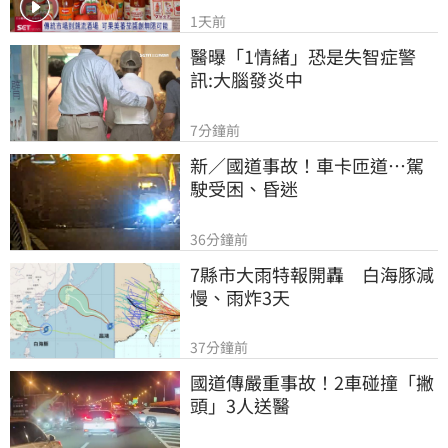
1天前
醫曝「1情緒」恐是失智症警
訊:大腦發炎中
7分鐘前
新／國道事故！車卡匝道…駕
駛受困、昏迷
36分鐘前
7縣市大雨特報開轟　白海豚減
慢、雨炸3天
37分鐘前
國道傳嚴重事故！2車碰撞「撇
頭」3人送醫