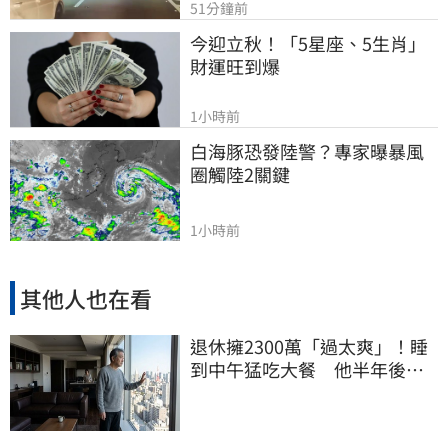
51分鐘前
今迎立秋！「5星座、5生肖」
財運旺到爆
1小時前
白海豚恐發陸警？專家曝暴風
圈觸陸2關鍵
1小時前
其他人也在看
退休擁2300萬「過太爽」！睡
到中午猛吃大餐 他半年後絕
望了