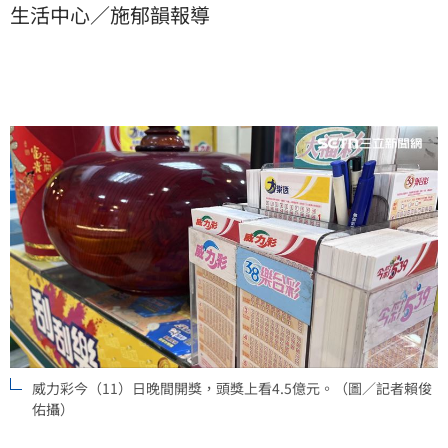
生活中心／施郁韻報導
威力彩今（11）日晚間開獎，頭獎上看4.5億元。（圖／記者賴俊
佑攝）