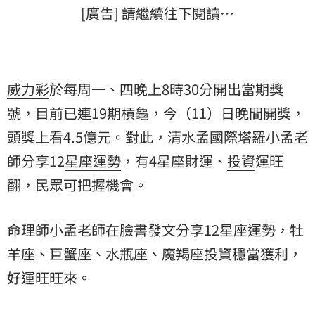
[廣告] 請繼續往下閱讀…
威力彩
於每周一、四晚上8時30分開出當期獎
號，目前已連19期槓龜，今（11）日晚間開獎，
頭獎上看4.5億元。對此，清水孟國際塔羅
小孟老
師
分享12
星座
運勢
，有4星座財運、
投資
運旺
翻，民眾可把握機會。
命理師小孟老師在臉書發文分享12星座運勢，牡
羊座、巨蟹座、水瓶座、魔羯座投資穩當獲利，
好運旺旺來。