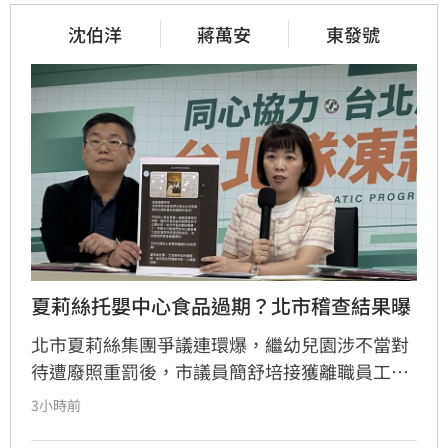
沈伯洋
蔣萬安
東發號
夏莉絲托嬰中心食品過期？北市稽查結果曝
北市夏莉絲集團爭議連環爆，繼幼兒園涉不當對
待遭廢照重罰後，市議員簡舒培接獲離職員工爆
料，指控旗下托嬰中心提供幼童食用過期或腐爛
3小時前
食物。簡舒培質疑社會局稽查行動「慢半拍」且