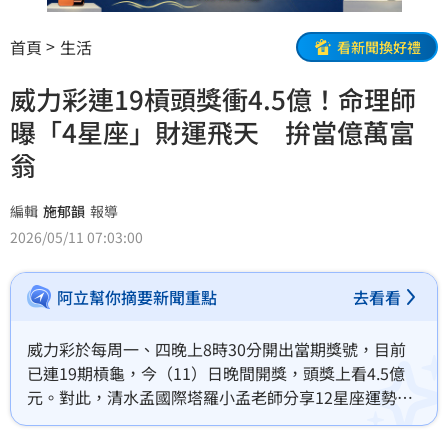
首頁
生活
看新聞換好禮
威力彩連19槓頭獎衝4.5億！命理師
曝「4星座」財運飛天 拚當億萬富
翁
編輯
施郁韻
報導
2026/05/11 07:03:00
阿立幫你摘要新聞重點
去看看
威力彩於每周一、四晚上8時30分開出當期獎號，目前
已連19期槓龜，今（11）日晚間開獎，頭獎上看4.5億
元。對此，清水孟國際塔羅小孟老師分享12星座運勢，
有4星座財運、投資運旺翻，民眾可把握機會。