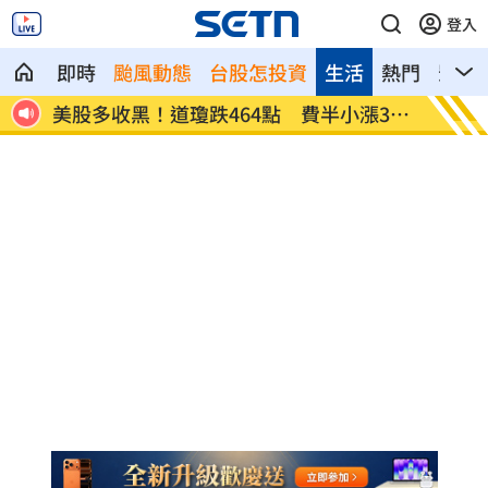
登入
即時
颱風動態
台股怎投資
生活
熱門
影音
39
今迎立秋！「5星座、5生肖」財運旺到爆
白海豚