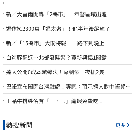
新／大雷雨開轟「2縣市」 示警區域出爐
退休擁2300萬「過太爽」！他半年後絕望了
新／「15縣市」大雨特報 一路下到晚上
白海豚逼近…北部發陸警？賈新興揭1關鍵
達人公開0成本滅蟑法！靠剩酒一夜抓2隻
巴紐宣布關閉台灣駐處！專家：預示擴大對中經貿合
作
王品牛排姓名有「王、玉」龍蝦免費吃！
熱搜新聞
更多