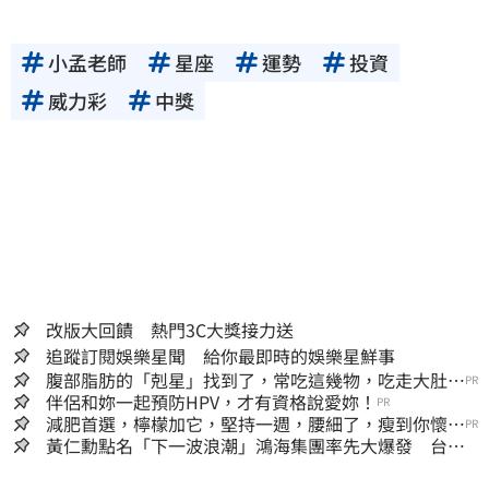
小孟老師
星座
運勢
投資
威力彩
中獎
改版大回饋 熱門3C大獎接力送
追蹤訂閱娛樂星聞 給你最即時的娛樂星鮮事
腹部脂肪的「剋星」找到了，常吃這幾物，吃走大肚
PR
囊，瘦出小蠻腰
伴侶和妳一起預防HPV，才有資格說愛妳！
PR
減肥首選，檸檬加它，堅持一週，腰細了，瘦到你懷疑
PR
人生
黃仁勳點名「下一波浪潮」鴻海集團率先大爆發 台股
這族群全面噴出