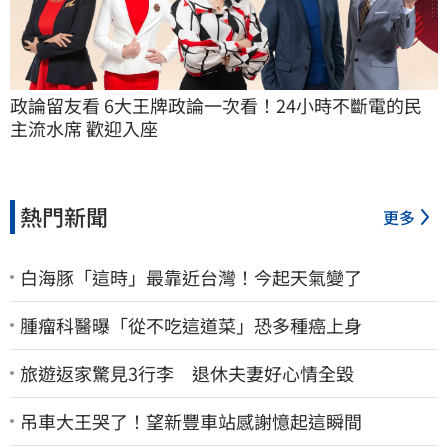
政論留友看 6大王牌政論一次看！24小時不斷電的民
主流水席 歡迎入座
熱門新聞
更多
白海豚「這時」最靠近台灣！今起天氣變了
腫瘤科醫曝「從不吃這道菜」恐多種癌上身
旅遊返家驚見3行李 退休夫妻好心情全毀
吊車大王哭了！望新豐車站感謝憶起這瞬間