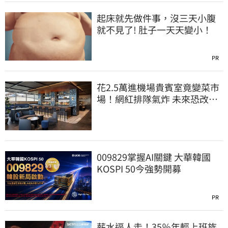
起床就先做件事，沒三天小腹
就不見了! 肚子一天天變小！
PR
花2.5萬進機場貴賓室竟變菜市
場！網紅排隊氣炸 未來恐改動
態收費
009829掌握AI關鍵 大華韓國
KOSPI 50今強勢開募
PR
薪水逼人走！35％年輕上班族