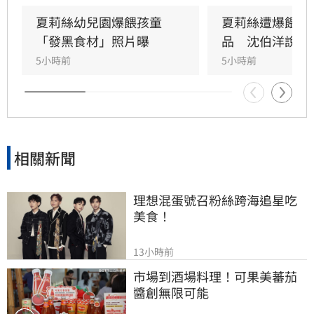
非無預警，痛批市府態度消極。對此，社會局回
應指出，接獲通報後已立即派員前往現場稽查，
夏莉絲幼兒園爆餵孩童
夏莉絲遭爆餵幼
雖抵達時已過用餐時間未發現異狀，但強調過去
「發黑食材」照片曝
品　沈伯洋說話
半年已執行四次稽查皆無異常。市府重申，未來
5小時前
5小時前
將持續維持無預警稽查機制，若發現食安違規將
立即通報衛生局嚴辦，全力守護托嬰孩童健康安
全。
相關新聞
理想混蛋號召粉絲跨海追星吃
美食！
13小時前
市場到酒場料理！可果美蕃茄
醬創無限可能