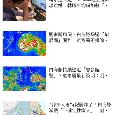
想跳槽 轉職平均盼加薪「破
萬元」
週末颱風假？白海豚掃過「紫
暴雨」開炸 氣象署不排除發
陸警
白海豚持續逼近「會發陸
警」？氣象署最新說明：明天
下半天先發布海警
7縣市大雨特報開炸了！白海豚
減慢「不確定性增大」 劇烈