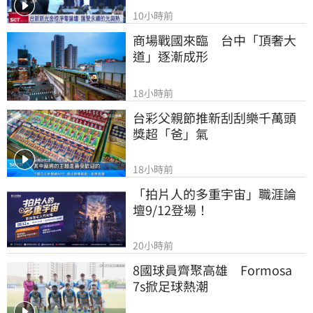
10小時前
商場戰國來臨　台中「頂奢大
道」逐漸成形
18小時前
台彩父親節推新刮刮樂千萬頭
獎超「爸」氣
18小時前
「拍片人的多重宇宙」職涯論
壇9/12登場！
20小時前
8國球員齊聚高雄　Formosa 
7s掀足球熱潮