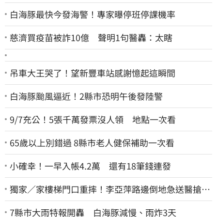
白海豚最快今發海警！專家曝停班停課機率
慈濟買疫苗被詐10億 聲明1句醫轟：太瞎
吊車大王哭了！望新豐車站感謝憶起這瞬間
白海豚颱風逼近！2縣市恐明午後發陸警
9/7充公！5張千萬發票沒人領 地點一次看
65歲以上別錯過 8縣市老人健保補助一次看
小確幸！一早入帳4.2萬 還有18筆錢連發
獨家／家樓梯門口重摔！李亞萍路邊倒地急送醫搶
命 「最新傷況」曝
7縣市大雨特報開轟 白海豚減慢、雨炸3天