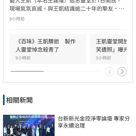
現場氣氛哀戚。與王凱結識逾二十年的摯友、邱
瓈寬特助Jeff現身協助打點後事。由於兩人外貌
8小時前
神似，王凱母親見到Jeff時悲從中來並相擁落
淚，場面令人鼻酸。得知王凱在台北缺乏親友協
助，演藝圈大姐大邱瓈寬展現義氣，主動承擔治
《百味》王凱驟逝　製作
王凱靈堂開放　
喪事宜並指派Jeff全程留守，陪伴王凱走完人生
人靈堂悼念殺青了
笑遺照」曝光
最後一程。這場深厚的兄弟情誼與邱瓈寬的溫暖
9小時前
9小時前
義舉，成為家屬在面臨驟變時最堅強的後盾，各
界也紛紛對這
相關新聞
台新新光金控淨零論壇 專家分
享永續治理