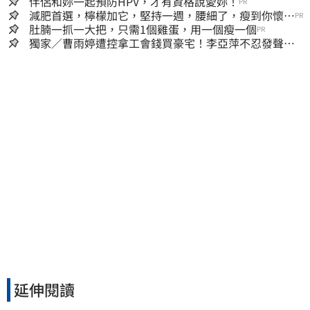
伴侶和妳一起預防HPV，才有資格說愛妳！
PR
減肥首選，檸檬加它，堅持一週，腰細了，瘦到你懷疑
PR
人生
肚腩一抓一大把，只需1個雞蛋，用一個瘦一個
PR
獨家／曹雨婷遭控拿工會錢買豪宅！李亞萍不忍發聲：
余天管工會都貼錢
延伸閱讀