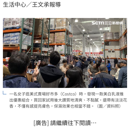
生活中心／王文承報導
售價685元，貼文曝光後，掀起網友熱議。
一名女子逛美式賣場好市多（Costco）時，發現一款美白乳液推
出優惠組合，買回家試用後大讚質地清爽、不黏膩，還帶有淡淡花
香，不僅有感提亮膚色，保濕效果也相當不錯。（圖／資料照）
[廣告] 請繼續往下閱讀…