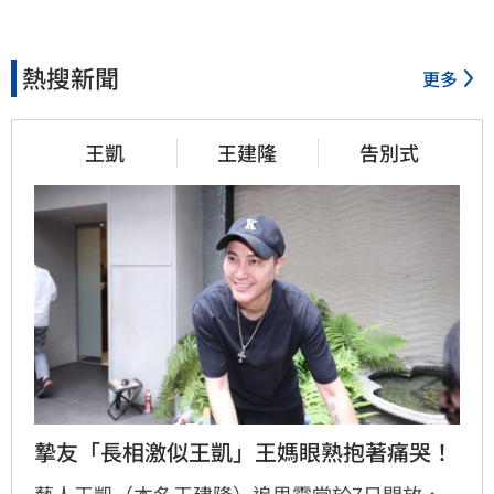
熱搜新聞
更多
王凱
王建隆
告別式
摯友「長相激似王凱」王媽眼熟抱著痛哭！
藝人王凱（本名王建隆）追思靈堂於7日開放，