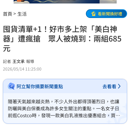
首頁
生活
看新聞換好禮
囤貨清單+1！好市多上架「美白神
器」遭瘋搶 眾人被燒到：兩組685
元
記者
王文承
報導
2026/05/14 11:25:00
阿立幫你摘要新聞重點
去看看
隨著天氣越來越炎熱，不少人外出都得頂著烈日，也讓
防曬與美白保養成為許多女生關注的重點。一名女子日
前逛Costco時，發現一款美白乳液推出優惠組合，買回
家試用後大讚質地清爽、不黏膩，還帶有淡淡花香，不
僅有感提亮膚色，保濕效果也相當不錯。該商品兩入組