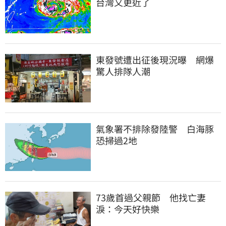
台灣又更近了
東發號遭出征後現況曝　網爆
驚人排隊人潮
氣象署不排除發陸警　白海豚
恐掃過2地
73歲首過父親節　他找亡妻
淚：今天好快樂