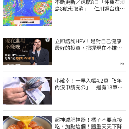
不斷更新／虎航8日「沖繩石垣
島8航班取消」 仁川返台班機
提前1天起飛
立即諮詢HPV！是對自己健康
最好的投資，把握現在不嫌
晚！
PR
小確幸！一早入帳4.2萬「5年
內沒申請充公」 還有18筆錢
連發到8月底
超神減肥神器！橘子不要直接
吃，加點這個！體重天天下降