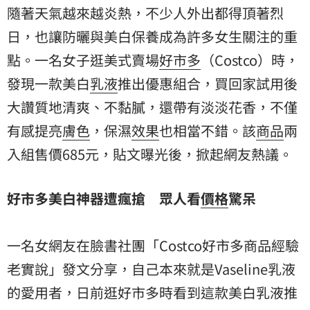
隨著天氣越來越炎熱，不少人外出都得頂著烈
日，也讓防曬與美白保養成為許多女生關注的重
點。一名女子逛美式賣場
好市多
（Costco）時，
發現一款美白
乳液
推出優惠組合，買回家試用後
大讚質地清爽、不黏膩，還帶有淡淡花香，不僅
有感提亮
膚色
，保濕
效果
也相當不錯。該
商品
兩
入組售價685元，貼文曝光後，掀起網友熱議。
好市多美白神器遭瘋搶 眾人看
價格
驚呆
一名女網友在臉書社團「Costco好市多商品經驗
老實說」發文分享，自己本來就是Vaseline乳液
的愛用者，日前逛好市多時看到這款美白乳液推