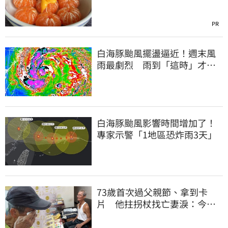
PR
白海豚颱風擺盪逼近！週末風
雨最劇烈 雨到「這時」才趨
緩
白海豚颱風影響時間增加了！
專家示警「1地區恐炸雨3天」
73歲首次過父親節、拿到卡
片 他拄拐杖找亡妻淚：今天
好多人來幫我慶祝