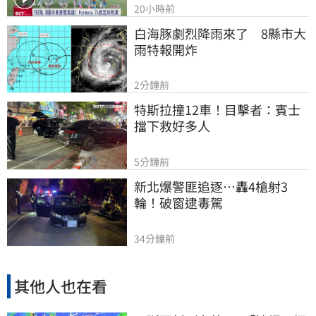
20小時前
白海豚劇烈降雨來了　8縣市大
雨特報開炸
2分鐘前
特斯拉撞12車！目擊者：賓士
擋下救好多人
5分鐘前
新北爆警匪追逐…轟4槍射3
輪！破窗逮毒駕
34分鐘前
其他人也在看