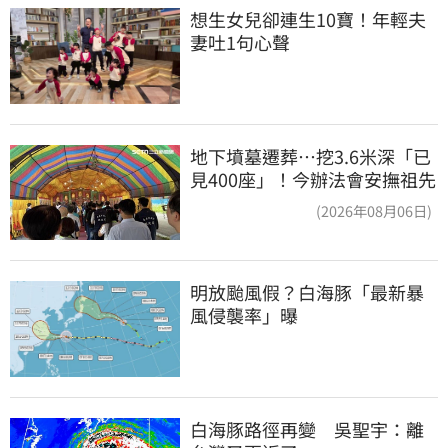
想生女兒卻連生10寶！年輕夫
妻吐1句心聲
地下墳墓遷葬…挖3.6米深「已
見400座」！今辦法會安撫祖先
(2026年08月06日)
明放颱風假？白海豚「最新暴
風侵襲率」曝
白海豚路徑再變　吳聖宇：離