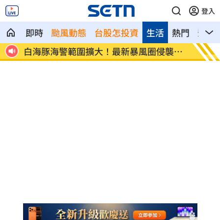
登入
即時
颱風動態
台股怎投資
生活
熱門
影音
激增！
白海豚海警範圍擴大！最新暴風圈侵襲率
慈濟遭
曝
鍋