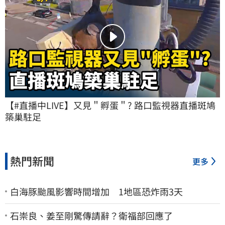
【#直播中LIVE】又見＂孵蛋＂? 路口監視器直播斑鳩
築巢駐足
熱門新聞
更多
白海豚颱風影響時間增加 1地區恐炸雨3天
石崇良、姜至剛驚傳請辭？衛福部回應了