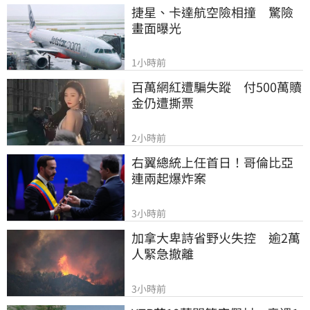
捷星、卡達航空險相撞　驚險
畫面曝光
1小時前
百萬網紅遭騙失蹤　付500萬贖
金仍遭撕票
2小時前
右翼總統上任首日！哥倫比亞
連兩起爆炸案
3小時前
加拿大卑詩省野火失控　逾2萬
人緊急撤離
3小時前