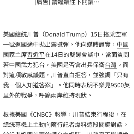
[廣告] 請繼續往下閱讀…
美國
總統
川普
（Donald Trump）15日搭乘空軍
一號返國途中拋出震撼彈。他向媒體證實，
中國
國家主席
習近平
在14日的雙邊會談中，當面質問
若中國武力犯台，美國是否會出兵保衛
台灣
。面
對這項敏感議題，川普直白拒答，並強調「只有
我一個人知道答案」。他同時表明不樂見9500英
里外的戰爭，呼籲兩岸維持現狀。
根據美國《CNBC》報導，川普結束行程後，在
總統專機上主動向隨行記者爆料這段關鍵對話。