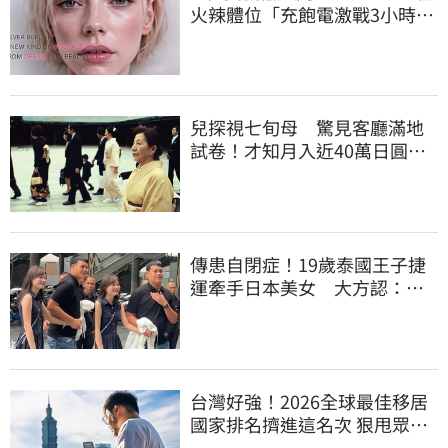
火辣體位「充飽電激戰3小時」
售價曝
兒探視七旬母 驚見客廳滿地
試卷！才知月入近40萬日圓
真相竟如此感人
傳患自閉症！19歲泰國王子捷
運牽手日本美女 大方認：
「我在追她」
台灣好強！2026全球最佳移居
國家排名擠進這名次 狠甩眾多
歐美熱門國家