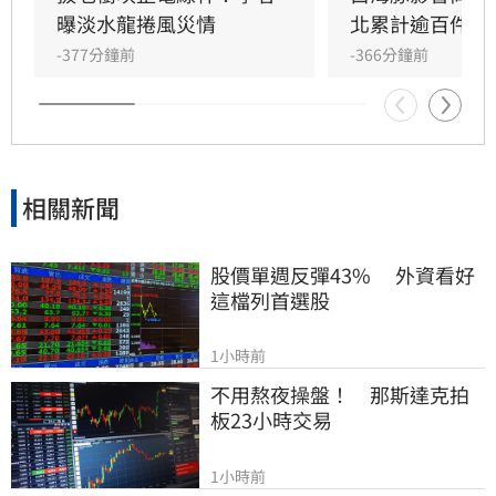
區與大台北地區須提防局部大雨。
曝淡水龍捲風災情
北累計逾百件災
-377分鐘前
-366分鐘前
相關新聞
股價單週反彈43%　 外資看好
這檔列首選股
1小時前
不用熬夜操盤！　那斯達克拍
板23小時交易
1小時前