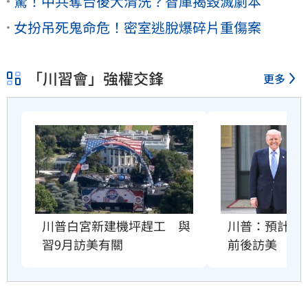
驚！中共奪台後大清洗？智庫揭毀滅劇本
女扮吊死鬼命危！密室逃脫爆碎片重傷案
「川習會」強權交鋒
更多
川普：預計習近
川普白宮新建機坪趕工　與
前後訪美
習9月訪美有關