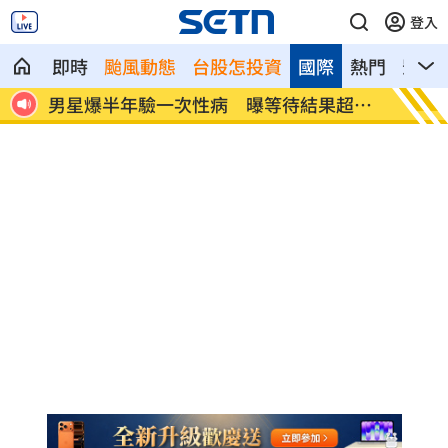
登入
即時
颱風動態
台股怎投資
國際
熱門
影音
果超忐
佐藤二朗爆騷擾爭議 電影衍生劇被迫喊
蜂
停