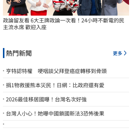
政論留友看 6大王牌政論一次看！24小時不斷電的民
主流水席 歡迎入座
熱門新聞
更多
亨特認特權 哽咽談父拜登癌症轉移到骨頭
捐1物救援熊本災民！日網：比政府還有愛
2026最佳移居國曝！台灣名次好強
台灣人小心！她曝中國鎖國新法3恐怖後果