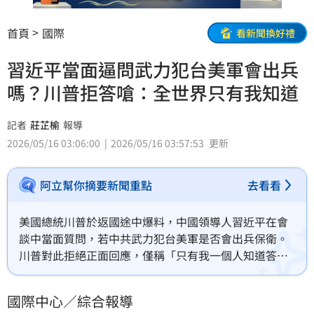
首頁
國際
看新聞換好禮
習近平當面逼問武力犯台美軍會出兵
嗎？川普拒答嗆：全世界只有我知道
記者
莊芷榆
報導
2026/05/16 03:06:00
2026/05/16 03:57:53
更新
阿立幫你摘要新聞重點
去看看
美國總統川普於返國途中爆料，中國領導人習近平在會
談中當面質問，若中共武力犯台美軍是否會出兵保衛。
川普對此拒絕正面回應，僅稱「只有我一個人知道答
案」，並強調不願捲入遠在九千五百英里外的戰爭。川
普呼籲兩岸應維持現狀，並明確表示不樂見因台獨引發
國際中心／綜合報導
衝突；習近平則強硬警告，台灣問題是中美關係最核心