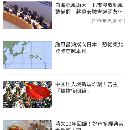
白海豚風雨大！北市沒放颱風
整備假 蔣萬安臉書遭網友灌
爆：標準在哪？
(2026年08月09日)
颱風昌鴻撲向日本　恐從東北
登陸穿越本州
中國出入境新規炸鍋！苦主
「被恢復國籍」
消失10年回歸！好市多經典美