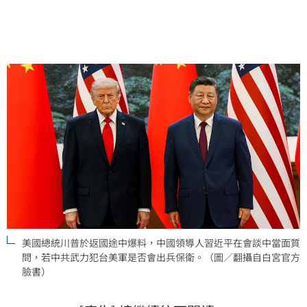
的紅線，處理不當恐導致雙方爆發全面衝突。此番言論
再度引發國際對台海局勢與美國對台政策的高度關注。
美國總統川普於返國途中爆料，中國領導人習近平在會談中當面質
問，若中共武力犯台美軍是否會出兵保衛。（圖／翻攝自白宮官方
臉書）