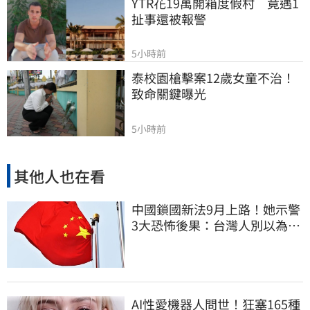
YTR花19萬開箱度假村　竟遇1
扯事還被報警
5小時前
泰校園槍擊案12歲女童不治！
致命關鍵曝光
5小時前
其他人也在看
中國鎖國新法9月上路！她示警
3大恐怖後果：台灣人別以為是
隔岸觀火
AI性愛機器人問世！狂塞165種