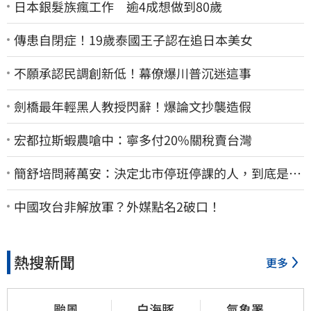
日本銀髮族瘋工作 逾4成想做到80歲
傳患自閉症！19歲泰國王子認在追日本美女
不願承認民調創新低！幕僚爆川普沉迷這事
劍橋最年輕黑人教授閃辭！爆論文抄襲造假
宏都拉斯蝦農嗆中：寧多付20%關稅賣台灣
簡舒培問蔣萬安：決定北市停班停課的人，到底是台
北市長，還是氣象署？
中國攻台非解放軍？外媒點名2破口！
熱搜新聞
更多
颱風
白海豚
氣象署