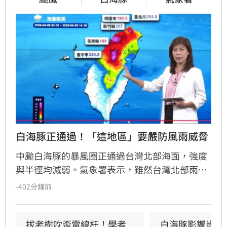
白海豚正通過！「這地區」要嚴防風雨威脅
中颱白海豚的暴風圈正通過台灣北部海面，強度
與半徑均減弱。氣象署表示，雖然台灣北部雨勢
將逐漸趨緩，但馬祖地區傍晚至晚間仍面臨劇烈
-402分鐘前
風雨威脅，務必嚴加戒備。此外，受外圍環流與
西南風影響，今晚起南部降雨轉趨明顯，明
（10）日中南部地區仍有斷斷續續陣雨，南部山
拔老樹吹歪電線杆！學者
白海豚影響尚未