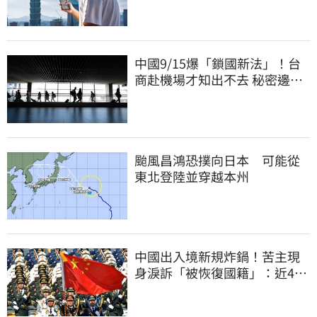
中國9/15爆「鎖國新法」！台
商赴機場才知出不去 秘密邊控
合法化
颱風昌鴻恐撲向日本 可能從
東北登陸並穿越本州
中國出入境新規炸鍋！苦主現
身淚訴「被恢復國籍」：近4億
資產全停擺