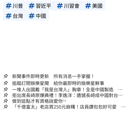
川普
習近平
川習會
美國
台灣
中國
新聞事件即時更新 所有消息一手掌握！
追蹤訂閱娛樂星聞 給你最即時的娛樂星鮮事
一堆人出國戴「我是台灣人」胸章！全是中國製造
Cheap酸：精神分裂
拒出席長崎原爆典禮！李逸洋：遺憾長崎成中國對台實
施法律戰的執行工具
做到這點才有資格說愛你
PR
「千億富太」老店買250元麻糬！店員讚包包好可愛 笑
回：我自己做的