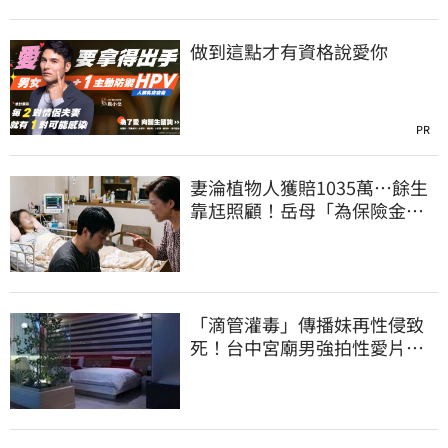
做到這點才有資格說愛你
PR
妻淪植物人獲賠1035萬…餘生
靠尪照顧！岳母「為保險金開
撕」告女婿討錢
「滴管灌毒」傳播妹再性侵致
死！台中宮廟男強拍性愛片
惡行曝光