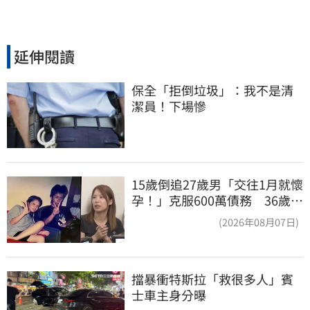
延伸閱讀
保全「拒倒垃圾」：我不是清
潔員！下場慘
15歲倒追27歲男「交往1月就懷
孕！」克服600萬債務 36歲美
魔女當阿嬤了
(2026年08月07日)
擋暴衝特斯拉「救很多人」賓
士車主身分曝