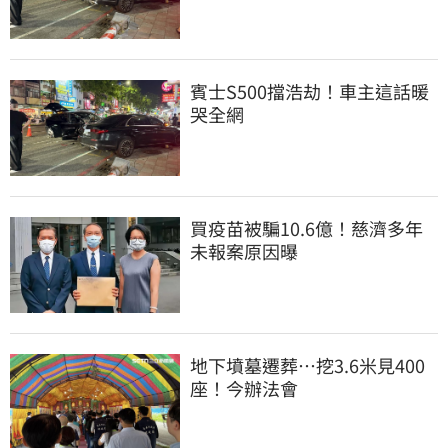
賓士S500擋浩劫！車主這話暖
哭全網
買疫苗被騙10.6億！慈濟多年
未報案原因曝
地下墳墓遷葬…挖3.6米見400
座！今辦法會