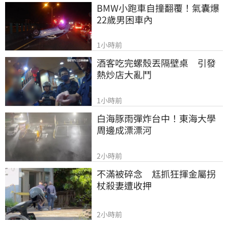
BMW小跑車自撞翻覆！氣囊爆
22歲男困車內
1小時前
酒客吃完螺殼丟隔壁桌　引發
熱炒店大亂鬥
1小時前
白海豚雨彈炸台中！東海大學
周邊成漂漂河
2小時前
不滿被碎念　尪抓狂揮金屬拐
杖殺妻遭收押
2小時前