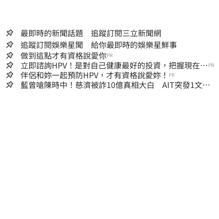
最即時的新聞話題 追蹤訂閱三立新聞網
追蹤訂閱娛樂星聞 給你最即時的娛樂星鮮事
做到這點才有資格說愛你
PR
立即諮詢HPV！是對自己健康最好的投資，把握現在不
PR
嫌晚！
伴侶和妳一起預防HPV，才有資格說愛妳！
PR
藍曾嗆陳時中！慈濟被詐10億真相大白 AIT突發1文酸
爆…他笑：真的很會