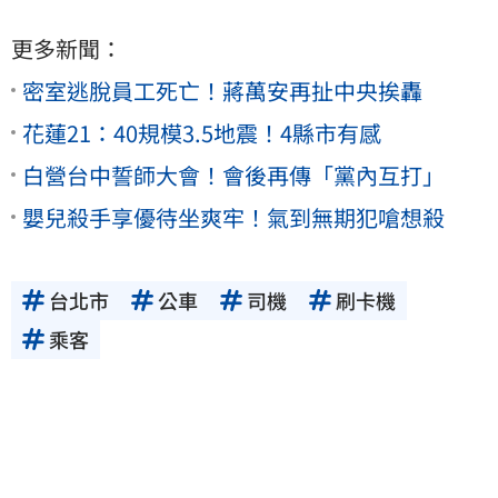
更多新聞：
密室逃脫員工死亡！蔣萬安再扯中央挨轟
花蓮21：40規模3.5地震！4縣市有感
白營台中誓師大會！會後再傳「黨內互打」
嬰兒殺手享優待坐爽牢！氣到無期犯嗆想殺
台北市
公車
司機
刷卡機
乘客