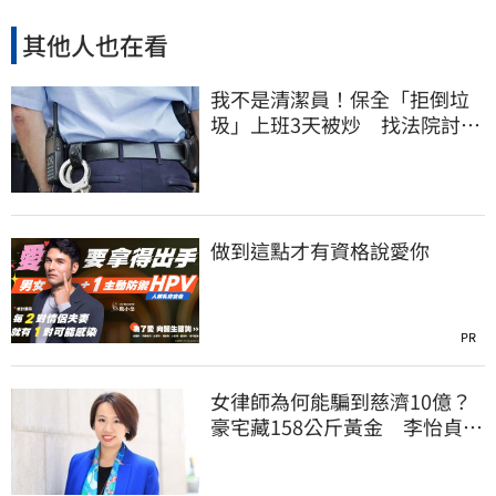
其他人也在看
我不是清潔員！保全「拒倒垃
圾」上班3天被炒 找法院討公
道結果出爐
做到這點才有資格說愛你
PR
女律師為何能騙到慈濟10億？
豪宅藏158公斤黃金 李怡貞驚
曝背後身分