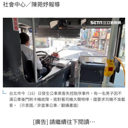
社會中心／陳菀妤報導
台北市今（16）日發生公車乘客失控脫序事件，有一名男子因不
滿公車後門刷卡機故障，竟對著司機大聲咆哮，還要求司機不准載
客。（示意圖／非當事公車／翻攝畫面)
[廣告] 請繼續往下閱讀…