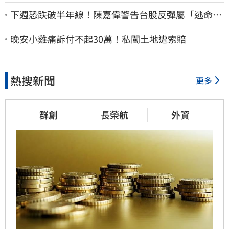
下週恐跌破半年線！陳嘉偉警告台股反彈屬「逃命
波」：空頭大屠殺剛開始
晚安小雞痛訴付不起30萬！私闖土地遭索賠
熱搜新聞
更多
群創
長榮航
外資