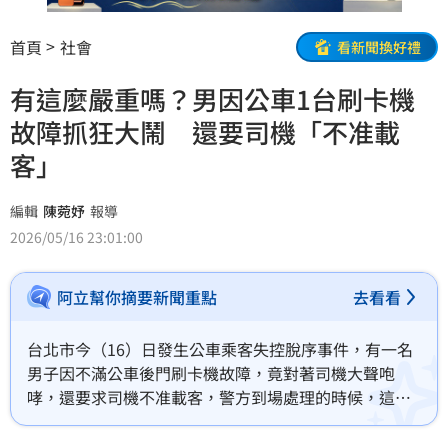
首頁
社會
看新聞換好禮
有這麼嚴重嗎？男因公車1台刷卡機
故障抓狂大鬧 還要司機「不准載
客」
編輯
陳菀妤
報導
2026/05/16 23:01:00
阿立幫你摘要新聞重點
去看看
台北市今（16）日發生公車乘客失控脫序事件，有一名
男子因不滿公車後門刷卡機故障，竟對著司機大聲咆
哮，還要求司機不准載客，警方到場處理的時候，這名
男子還是繼續吼叫，要求要幫他叫救護車，但救護人員
到場後他又翻臉稱不需要，最後自行離去。