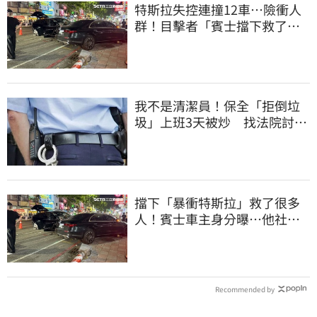
特斯拉失控連撞12車…險衝人
群！目擊者「賓士擋下救了好
多人」車主發聲
我不是清潔員！保全「拒倒垃
圾」上班3天被炒 找法院討公
道結果出爐
擋下「暴衝特斯拉」救了很多
人！賓士車主身分曝…他社群
擁1.4萬追蹤
Recommended by