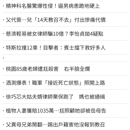
精神科名醫驚爆性侵！逼男病患跪地硬上
父代簽…兒「14天教召不去」付出慘痛代價
慈濟輕易被女律師騙10億？李怡貞拋4疑點
特斯拉撞12車！目擊者：賓士擋下救好多人
桃園85歲老婦遭尪殺害 右半臉全爛
酒測爆表！職軍「接近死亡狀態」照開上路
徐巧芯大姑夫婿律師棄保跑了 媽也被通緝
植物人妻獲賠1035萬…尪照顧她卻被岳母告
父異母兄弟鬧翻…踢出戶籍害他沒報到教召