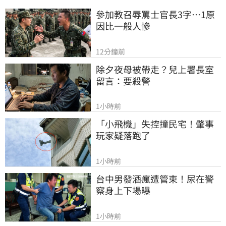
參加教召辱罵士官長3字…1原
因比一般人慘
12分鐘前
除夕夜母被帶走？兒上署長室
留言：要殺警
1小時前
「小飛機」失控撞民宅！肇事
玩家疑落跑了
1小時前
台中男發酒瘋遭管束！尿在警
察身上下場曝
1小時前