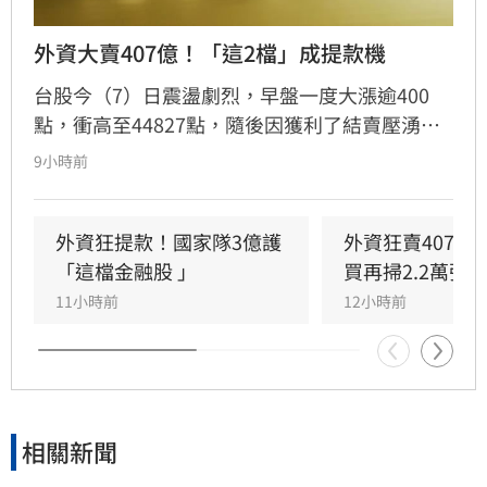
外資大賣407億！「這2檔」成提款機
台股今（7）日震盪劇烈，早盤一度大漲逾400
點，衝高至44827點，隨後因獲利了結賣壓湧
現，指數翻黑收在44225.91點，下跌170.79點，
9小時前
成交量達8207億元。三大法人合計賣超442.44億
元，其中外資終結連兩日買超，轉為賣超407.16
億元，大舉減碼群創與華邦電，長榮航則獲外資
外資狂提款！國家隊3億護
外資狂賣407億
青睞成為買超冠軍。市場多空在季線壓力區拉
「這檔金融股 」
買再掃2.2萬張
鋸，投資人需密切留意後續外資操作動向與資金
11小時前
12小時前
流向，短線獲利回吐賣壓是否持續，將成為影響
大盤後市走勢的關鍵指標。
相關新聞