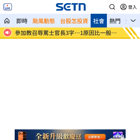
登入
即時
颱風動態
台股怎投資
社會
熱門
影音
逝父
參加教召辱罵士官長3字…1原因比一般人
BLAC
慘
問題