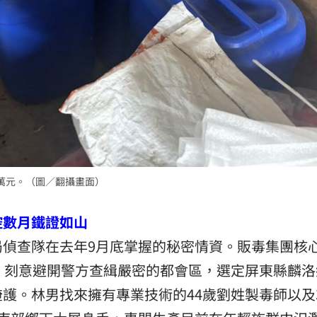
萬元。（圖／翻攝畫面）
控數月鐵證如山
局偵查隊在去年9月底掌握的秘密情資。販毒集團核
，刻意避開警方查緝嚴密的都會區，選定屏東縣麟洛
護。林男找來擁有專業技術的44歲劉姓製毒師以及