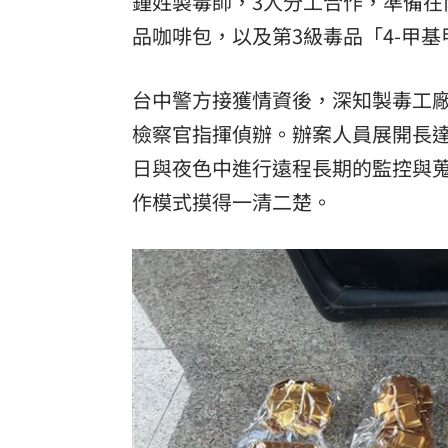
鍾姓製毒師，3人分工合作，準備
品咖啡包，以及第3級毒品「4-甲
台中警方接獲情資後，深知製毒工
檢察官指揮偵辦。辦案人員展開長
日與夜色中進行遠程長期的監控與
作模式摸得一清二楚。