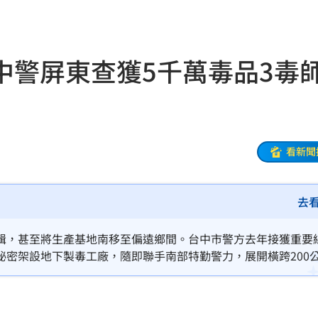
:26
了
21:21
中警屏東查獲5千萬毒品3毒
門
21:18
避嫌
21:17
腺癌
21:13
看新聞
照登台
21:10
去
知』
21:10
破百萬
21:08
緝，甚至將生產基地南移至偏遠鄉間。台中市警方去年接獲重要
秘密架設地下製毒工廠，隨即聯手南部特勤警力，展開橫跨200
係曝
21:08
大量第3級毒品半成品與咖啡包，初估黑市價格超過5千萬元。這
涉案的3名嫌犯正式提起公訴。
單
21:05