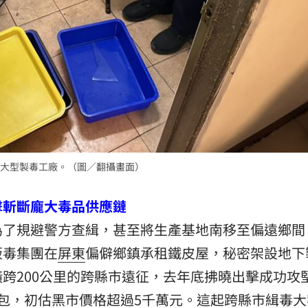
大型製毒工廠。（圖／翻攝畫面）
擊斬斷龐大毒品供應鏈
為了規避警方查緝，甚至將生產基地南移至偏遠鄉間
販毒集團在
屏東
偏僻鄉鎮承租鐵皮屋，秘密架設地下
跨200公里的跨縣市遠征，去年底拂曉出擊成功攻
包，初估黑市價格超過5千萬元。這起跨縣市緝毒大