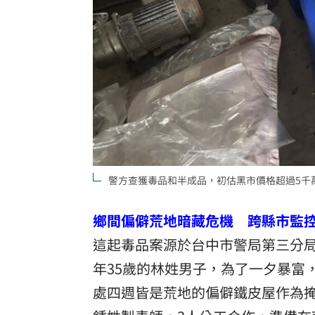
警方查獲毒品和半成品，初估黑市價格超過5千
鄉間偏僻荒地暗藏危機 跨縣市監
這起毒品案源於台中市警局第三分
年35歲的林姓男子，為了一夕暴富
處四週皆是荒地的偏僻鐵皮屋作為掩