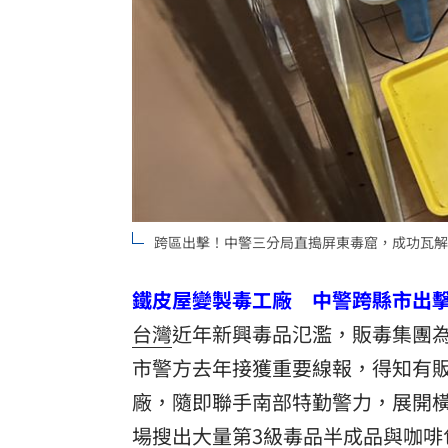
跨區出擊！中警三分局直搗屏東毒窟，成功瓦解
鐵皮屋變製毒工廠 中警跨縣市出
台灣
近年新興毒品氾濫，販毒集團
市警方去年接獲重要線報，得知有
廠，隨即聯手南部特勤警力，展開橫
場搜出大量第3級毒品半成品與咖啡