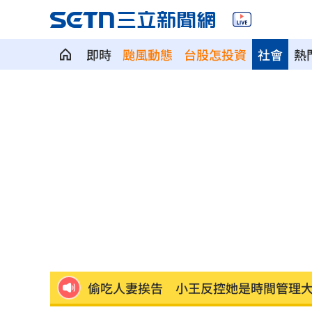
即時
颱風動態
台股怎投資
社會
熱
竹縣黑馬！鄭朝方「技能包」驚豔全網
射頻器材全卡關 他：NCC卡越久越多人
新／美股開盤費半下挫 台指期失守4400
陳傑憲炸裂2分砲 統一狂掃13安痛宰味
黃禎憲診所挺蔣舊照遭出征！老病患不
偷吃人妻挨告 小王反控她是時間管理
公車毒駕出事故？欣欣客運全員尿檢出