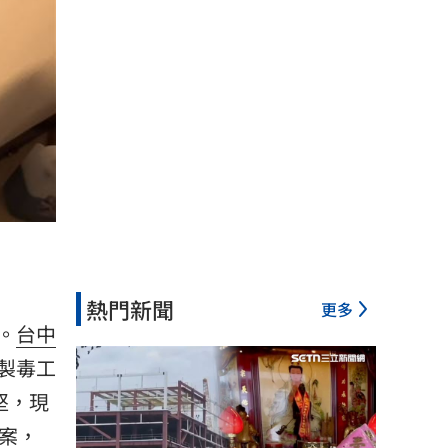
熱門新聞
更多
。
台中
製毒工
堅，現
案，