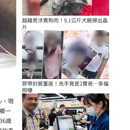
越籍男涉賣狗肉！9.1公斤犬屍掃出晶
片
膠帶封屍董座！兇手竟是2寶爸…幸福
照曝
心、現
鄉一
36歲