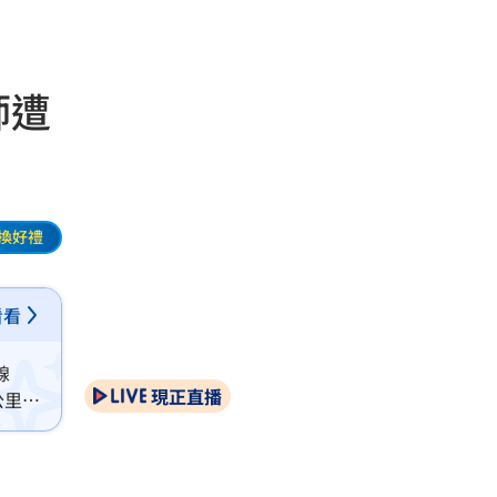
師遭
換好禮
看看
線
現正直播
公里的
起跨