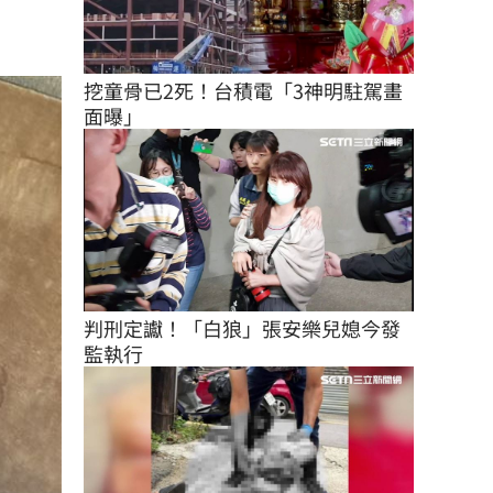
挖童骨已2死！台積電「3神明駐駕畫
面曝」
判刑定讞！「白狼」張安樂兒媳今發
監執行