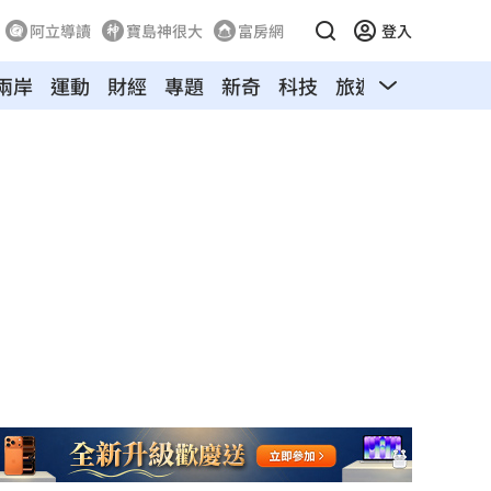
阿立導讀
寶島神很大
富房網
登入
兩岸
運動
財經
專題
新奇
科技
旅遊
汽車
寵物