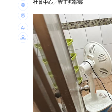
社會中心／程正邦報導
藍網軍黑夜奇俠買個資威脅 女撿半年
漢光42／第五作戰區實施關鍵基礎設施
白海豚進逼北台灣 侯友宜令新北戒備
台灣彩券開獎直播中
20:31
LIVE三立+24小時直播
15:27
三立iNEWS新聞台線上直播
18:00
理想混蛋號召粉絲跨海追星吃美食！
18: