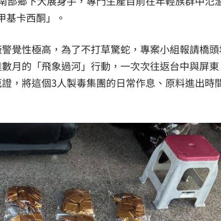
在南部鄉下大展身手，專門生產目前在年輕族群中氾
基甲基卡西酮」。
廠警覺性極高，為了不打草驚蛇，專案小組報請橋頭
達數月的「飛象過河」行動，一次次往返台中與屏東
蒐證，將這個3人製毒集團的日常作息、原料進出時