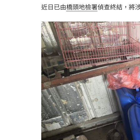
近日已由
橋頭地檢署
偵查終結，將