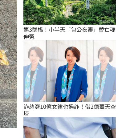
連3墜橋！小半天「包公夜審」替亡魂
伸冤
詐慈濟10億女律也遇詐！借2億蓋天空
塔