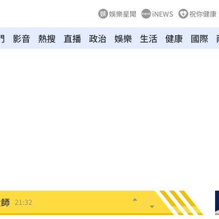
娛樂星聞
iNEWS
祝你健康
門
影音
熱搜
直播
政治
娛樂
生活
健康
國際
21:44
受害
21:43
0點
21:42
全
21:41
忍了
21:41
大師
21:32
爐！
21:26