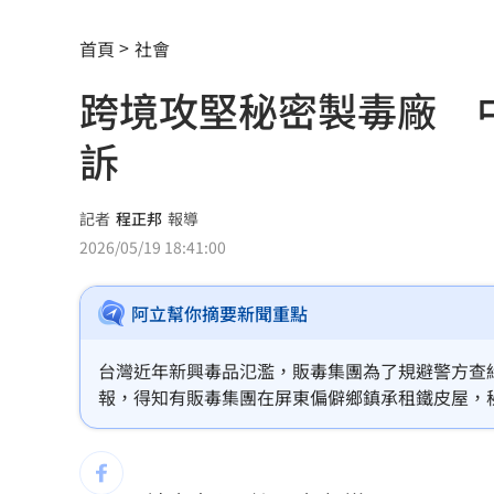
知名YouTuber命喪喬治亞 死因曝光
21
首頁
社會
臉還要再動刀？王彩樺突爆：最後一次
跨境攻堅秘密製毒廠 
中國製路由器資安漏洞！逾20設備藏後
訴
IU社群發前男友 韓網替她抱不平：該
二手菸超毒！她陪夫看病 意外查出肺
記者
程正邦
報導
2026/05/19 18:41:00
NCC無委員唱獨立空城計 iPhone 18
阿立幫你摘要新聞重點
詐慈濟10億！律師驚揭陳時中『根本先
650萬冊神話崩!《週刊少年Jump》跌
台灣近年新興毒品氾濫，販毒集團為了規避警方查
報，得知有販毒集團在屏東偏僻鄉鎮承租鐵皮屋，
贓款換黃金藏豪宅 律師勾宗教世家關
跨縣市遠征，去年底拂曉出擊成功攻堅，現場搜出
縣市緝毒大案，近日已由橋頭地檢署偵查終結，將
32歲女網購43億動漫周邊2000筆惡意棄