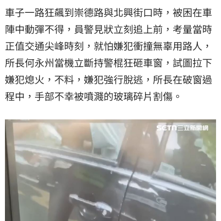
車子一路狂飆到崇德路與北興街口時，被困在車
陣中動彈不得，員警見狀立刻追上前，考量當時
正值交通尖峰時刻，就怕嫌犯衝撞無辜用路人，
所長何永州當機立斷持警棍狂砸車窗，試圖拉下
嫌犯熄火，不料，嫌犯強行脫逃，所長在破窗過
程中，手部不幸被噴濺的玻璃碎片割傷。