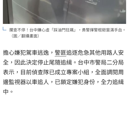
攔查不停！台中嫌心虛「踩油門狂飆」，勇警揮警棍砸窗滿手血。
（圖／翻攝畫面）
擔心嫌犯駕車逃逸，
警匪
追逐危急其他用路人安
全，因此決定停止尾隨追緝。台中市警局二分局
表示，目前偵查隊已成立專案小組，全面調閱周
邊監視器以車追人，已鎖定嫌犯身份，全力追緝
中。