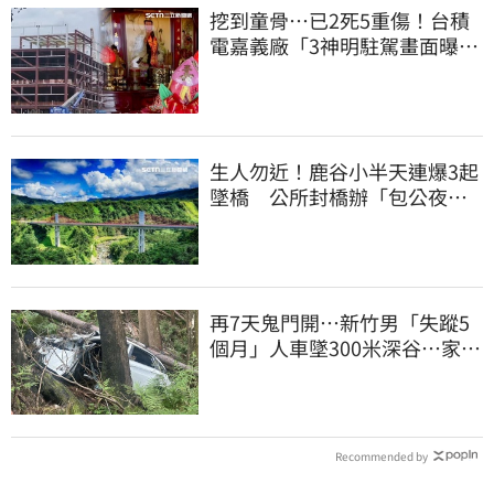
挖到童骨…已2死5重傷！台積
電嘉義廠「3神明駐駕畫面曝
光」
生人勿近！鹿谷小半天連爆3起
墜橋 公所封橋辦「包公夜
審」替亡魂伸冤
再7天鬼門開…新竹男「失蹤5
個月」人車墜300米深谷…家人
再見已成白骨
Recommended by