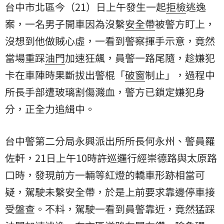
台中市北區今（21）日上午發生一起
拒檢
逃逸
案，一名男子開車因為沒繫
安全帶
被警方盯上，
沒想到他做賊心虛，一看到警察揮手示意，竟然
當場重踩
油門
加速狂飆，員警一路尾隨，趁嫌犯
卡在車陣時果斷拔出警棍「
破窗
制止」，過程中
所長手部遭玻璃割傷濺血，警方已鎖定嫌犯身
分，正全力追緝中。
台中警第二分局永興派出所所長何永州、警員羅
佐軒，21日上午10時許巡邏行經崇德路與太原路
口時，發現前方一輛等紅燈的轎車形跡相當可
疑，駕駛未繫安全帶，於是上前要求靠邊停車接
受盤查。不料，駕駛一看到員警靠近，竟然猛踩