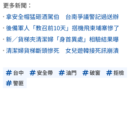
更多新聞：
拿安全帽猛砸酒駕伯 台南爭議警記過送辦
後備軍人「教召前10天」搭機飛柬埔寨慘了
新／貨梯夾清潔婦「身首異處」相驗結果曝
清潔婦貨梯斷頭慘死 女兒遊韓接死訊崩潰
台中
安全帶
油門
破窗
拒檢
警匪