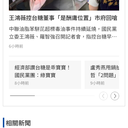
王鴻薇控台糖董事「是酬庸位置」市府回嗆
中聯油脂苯駢芘超標毒油事件持續延燒，國民黨
立委王鴻薇、羅智強召開記者會，指控台糖早在
五月即知情卻隱匿不報，並質疑台糖董事會淪為
6小時前
民進黨酬庸工具，點名多位董事背景與綠營關係
密切。對此，高雄市政府發言人符瑋玲嚴正駁
回，強調陳其邁市長未曾推薦台糖人事，呼籲勿
經濟部讚台糖是乖寶寶！
盧秀燕甩鍋扯台
惡意抹黑。同時，高市府反擊指出王鴻薇曾收受
國民黨團：綠寶寶
哲「2問題」打
遭重罰的南僑油脂政治獻金，質疑其發言動機。
8小時前
9小時前
雙方陣營針對台糖人事布局與食安通報責任展開
激烈政治攻防，事件背後的政治角力與食安疑雲
恐將持續擴大，民眾對於食安把關的信任度亦備
受挑戰。
相關新聞