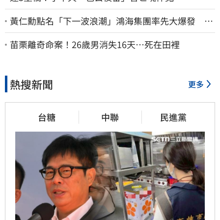
黃仁勳點名「下一波浪潮」鴻海集團率先大爆發 台
股這族群全面噴出
苗栗離奇命案！26歲男消失16天…死在田裡
熱搜新聞
更多
台糖
中聯
民進黨