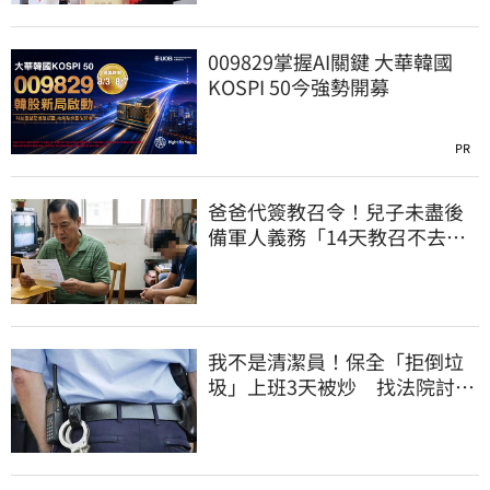
009829掌握AI關鍵 大華韓國
KOSPI 50今強勢開募
PR
爸爸代簽教召令！兒子未盡後
備軍人義務「14天教召不去」
換3個月刑期
我不是清潔員！保全「拒倒垃
圾」上班3天被炒 找法院討公
道結果出爐