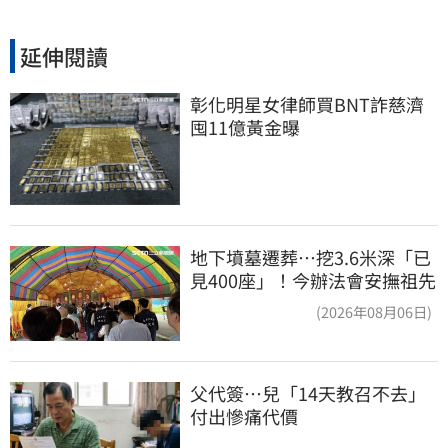
延伸閱讀
彰化明星女律師買BNT詐慈濟 
囤11億黃金曝
地下墳墓遷葬…挖3.6米深「已
見400座」！今辦法會安撫祖先
(2026年08月06日)
父代簽…兒「14天教召不去」
付出慘痛代價