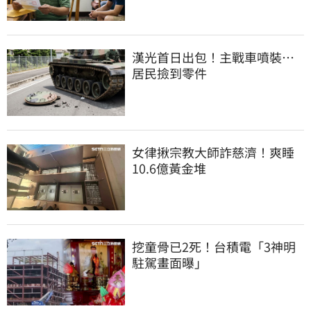
漢光首日出包！主戰車噴裝…
居民撿到零件
女律揪宗教大師詐慈濟！爽睡
10.6億黃金堆
挖童骨已2死！台積電「3神明
駐駕畫面曝」