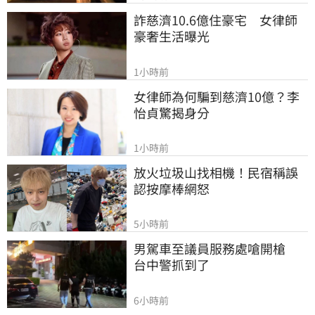
詐慈濟10.6億住豪宅　女律師
豪奢生活曝光
1小時前
女律師為何騙到慈濟10億？李
怡貞驚揭身分
1小時前
放火垃圾山找相機！民宿稱誤
認按摩棒網怒
5小時前
男駕車至議員服務處嗆開槍　
台中警抓到了
6小時前