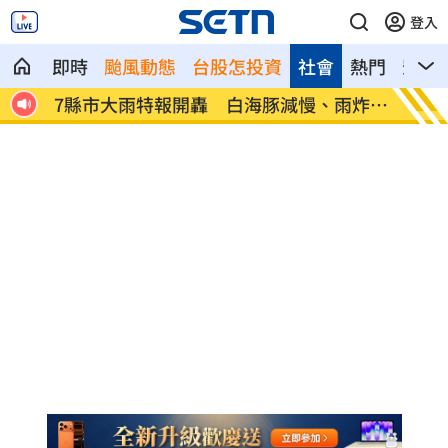
登入
即時
颱風動態
台股怎投資
社會
熱門
影音
、昏
7縣市大雨特報開轟 白海豚減慢、雨炸3
國道傳
天
醫