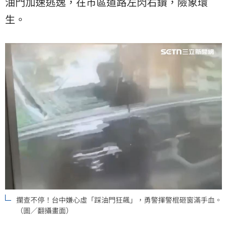
油門加速逃逸，在市區道路左閃右鑽，險象環
生。
攔查不停！台中嫌心虛「踩油門狂飆」，勇警揮警棍砸窗滿手血。
（圖／翻攝畫面）