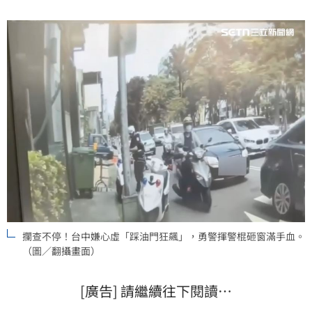
攔查不停！台中嫌心虛「踩油門狂飆」，勇警揮警棍砸窗滿手血。
（圖／翻攝畫面）
[廣告] 請繼續往下閱讀…