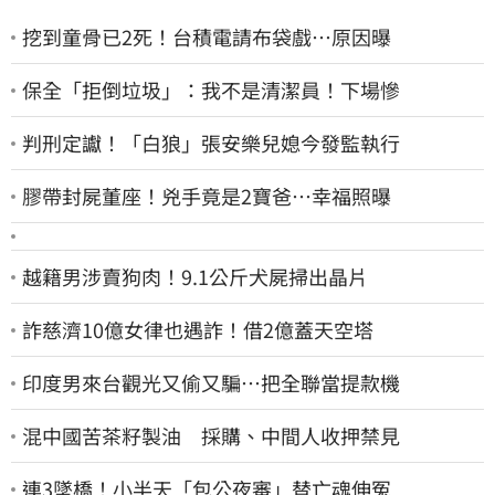
挖到童骨已2死！台積電請布袋戲…原因曝
保全「拒倒垃圾」：我不是清潔員！下場慘
判刑定讞！「白狼」張安樂兒媳今發監執行
膠帶封屍董座！兇手竟是2寶爸…幸福照曝
越籍男涉賣狗肉！9.1公斤犬屍掃出晶片
詐慈濟10億女律也遇詐！借2億蓋天空塔
印度男來台觀光又偷又騙…把全聯當提款機
混中國苦茶籽製油 採購、中間人收押禁見
連3墜橋！小半天「包公夜審」替亡魂伸冤