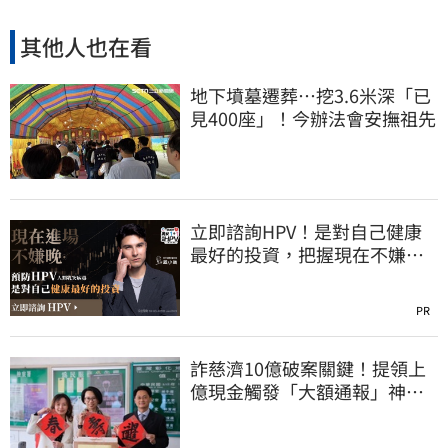
其他人也在看
地下墳墓遷葬…挖3.6米深「已
見400座」！今辦法會安撫祖先
立即諮詢HPV！是對自己健康
最好的投資，把握現在不嫌
晚！
PR
詐慈濟10億破案關鍵！提領上
億現金觸發「大額通報」神鬼
律師遭擊落內幕