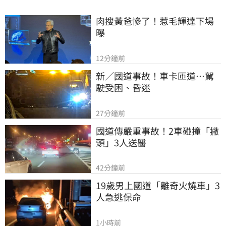
肉搜黃爸慘了！惹毛輝達下場
曝
12分鐘前
新／國道事故！車卡匝道…駕
駛受困、昏迷
27分鐘前
國道傳嚴重事故！2車碰撞「撇
頭」3人送醫
42分鐘前
19歲男上國道「離奇火燒車」3
人急逃保命
1小時前