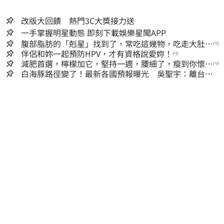
改版大回饋 熱門3C大獎接力送
一手掌握明星動態 即刻下載娛樂星聞APP
腹部脂肪的「剋星」找到了，常吃這幾物，吃走大肚
PR
囊，瘦出小蠻腰
伴侶和妳一起預防HPV，才有資格說愛妳！
PR
減肥首選，檸檬加它，堅持一週，腰細了，瘦到你懷疑
PR
人生
白海豚路徑變了！最新各國預報曝光 吳聖宇：離台灣
又更近一點