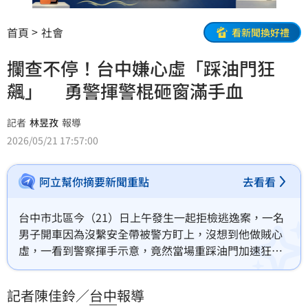
首頁
社會
看新聞換好禮
攔查不停！台中嫌心虛「踩油門狂
飆」 勇警揮警棍砸窗滿手血
記者
林昱孜
報導
2026/05/21 17:57:00
阿立幫你摘要新聞重點
去看看
台中市北區今（21）日上午發生一起拒檢逃逸案，一名
男子開車因為沒繫安全帶被警方盯上，沒想到他做賊心
虛，一看到警察揮手示意，竟然當場重踩油門加速狂
飆，員警一路尾隨，趁嫌犯卡在車陣時果斷拔出警棍
「破窗制止」，過程中所長手部遭玻璃割傷濺血，警方
記者陳佳鈴／
台中
報導
已鎖定嫌犯身分，正全力追緝中。