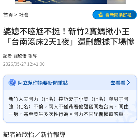
首頁
社會
看新聞換好禮
婆媳不睦尪不挺！新竹2寶媽揪小王
「台南滾床2天1夜」還刪證據下場慘
記者
羅欣怡
報導
2026/05/27 12:41:00
阿立幫你摘要新聞重點
去看看
新竹人夫阿力（化名）控訴妻子小美（化名）與男子阿
強（化名）不倫，兩人不僅背著他甜蜜同遊台南、同住
一房，甚至發生多次性行為。阿力不甘配偶權遭嚴重侵
害，憤而對兩人提告求償100萬元。雖然小美與阿強在
法庭上矢口否認偷吃，阿力蒐證的錄音檔成了致命關鍵
記者羅欣怡／新竹報導
證據，最終新竹地院判小美和阿強應連帶賠償30萬元。