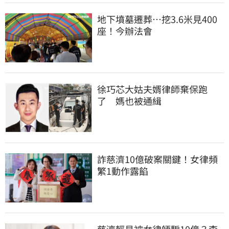
地下墳墓遷葬…挖3.6米見400
座！今辦法會
徐巧芯大姑夫婿律師棄保跑
了　媽也被通緝
詐慈濟10億破案關鍵！女律頻
繁1動作露餡
慈濟輕易被女律師騙10億？李