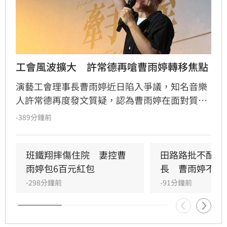
工會風波擴大　許常德再嗆曹雨婷轉移焦點
演藝工會理事長曹雨婷近日陷入爭議，知名音樂
人許常德再度發文質疑，認為曹雨婷在面對質疑
時，不應反問資深藝人池秋美關於田路路協助的
-389分鐘前
問題，而應正面說明工會工作成果與資源運用。
許常德強調，理事長肩負照顧會員權益的責任，
外界關注工會運作屬合理公共討論，核心在於工
班鐵翔摔傷住院　妻控曹
田路路批不配當
會是否善盡職責，而非轉移焦點至個別藝人身
雨婷包6百元紅包
長　曹雨婷不忍
上。由於曹雨婷曾主動表示協助田路路，隨後引
-298分鐘前
-91分鐘前
發外界檢視工會作為，許常德呼籲曹雨婷應公開
說明近年會務內容，包括會費、企業贊助與政府
補助等經費運用情形，確保財務透明公開，才能