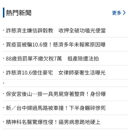
熱門新聞
更多
詐慈濟主嫌信辟穀教 收押全破功嗑光便當
買疫苗被騙10.6億！慈濟多年未報案原因曝
88歲翁罰單不繳欠稅7萬 祖產險遭法拍
詐慈濟10.6億住豪宅 女律師豪奢生活曝光
保安宮後山…掛一具男屍穿著整齊！身份曝
新／台中婦過馬路被車撞！下半身輾碎慘死
精神科名醫驚爆性侵！逼男病患跪地硬上