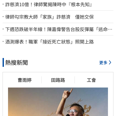
詐慈濟10億！律師驚揭陳時中『根本先知』
律師勾宗教大師「家族」詐慈濟 僅她交保
下週恐跌破半年線！陳嘉偉警告台股反彈屬「逃命
波」：空頭大屠殺剛開始
酒測爆表！職軍「接近死亡狀態」照開上路
熱搜新聞
更多
曹雨婷
田路路
工會