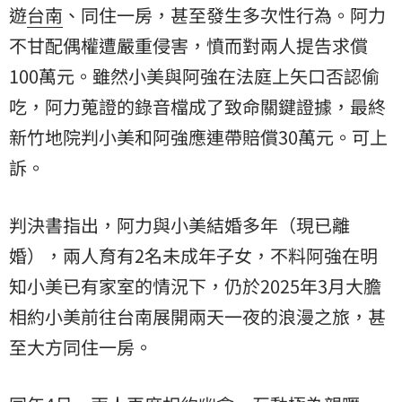
遊
台南
、同住一房，甚至發生多次性行為。阿力
不甘配偶權遭嚴重侵害，憤而對兩人提告求償
100萬元。雖然小美與阿強在法庭上矢口否認
偷
吃
，阿力蒐證的錄音檔成了致命關鍵證據，最終
新竹地院判小美和阿強應連帶賠償30萬元。可上
訴。
判決書指出，阿力與小美結婚多年（現已
離
婚
），兩人育有2名未成年子女，不料阿強在明
知小美已有家室的情況下，仍於2025年3月大膽
相約小美前往台南展開兩天一夜的浪漫之旅，甚
至大方同住一房。