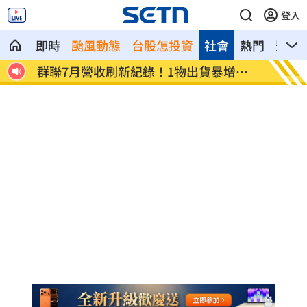
登入
即時
颱風動態
台股怎投資
社會
熱門
影音
應了
群聯7月營收刷新紀錄！1物出貨暴增
遭小3
4500%
擊