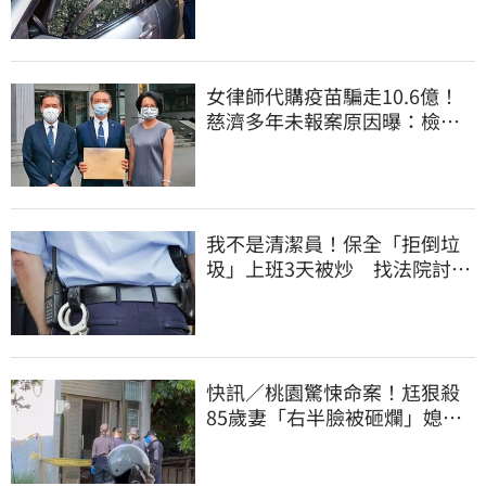
女律師代購疫苗騙走10.6億！
慈濟多年未報案原因曝：檢警
上門才知被騙
我不是清潔員！保全「拒倒垃
圾」上班3天被炒 找法院討公
道結果出爐
快訊／桃園驚悚命案！尪狠殺
85歲妻「右半臉被砸爛」媳報
案：公公殺婆婆