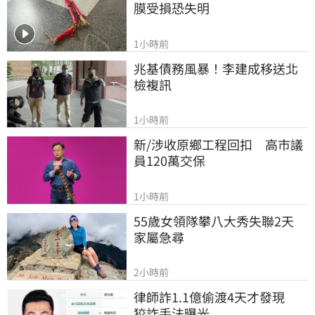
膜受損恐失明
1小時前
兆基債務風暴！李建成移送北
檢複訊
1小時前
新/涉收原鄉工程回扣　高市議
員120萬交保
1小時前
55歲女領隊攀八大秀失聯2天　
家屬急尋
2小時前
律師詐1.1億偷渡4天才發現　
狡詐手法曝光