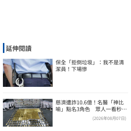
延伸閱讀
保全「拒倒垃圾」：我不是清
潔員！下場慘
慈濟遭詐10.6億！名醫「神比
喻」點名3角色 眾人一看秒懂
讚：好傳神
(2026年08月07日)