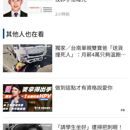
2小時前
其他人也在看
獨家／台南單親雙寶爸「送貨
撞死人」：月薪4萬只夠溫飽
法官開恩免關
做到這點才有資格說愛你
PR
「請學生坐好」遭掃把刺眼！