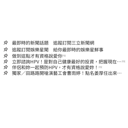
最即時的新聞話題 追蹤訂閱三立新聞網
追蹤訂閱娛樂星聞 給你最即時的娛樂星鮮事
做到這點才有資格說愛你
PR
立即諮詢HPV！是對自己健康最好的投資，把握現在不
PR
嫌晚！
伴侶和妳一起預防HPV，才有資格說愛妳！
PR
獨家／田路路開嗆演藝工會曹雨婷！點名姜厚任出來
他16字回應了