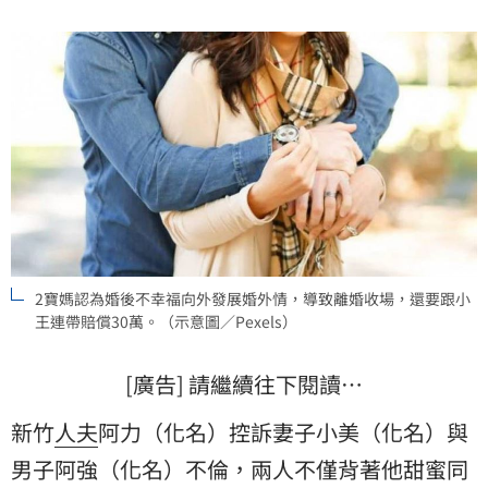
可上訴。
2寶媽認為婚後不幸福向外發展婚外情，導致離婚收場，還要跟小
王連帶賠償30萬。（示意圖／Pexels）
[廣告] 請繼續往下閱讀…
新竹
人夫
阿力（化名）控訴妻子小美（化名）與
男子阿強（化名）不倫，兩人不僅背著他甜蜜同