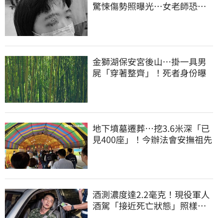
驚悚傷勢照曝光…女老師恐失
明堅持會提告
金獅湖保安宮後山…掛一具男
屍「穿著整齊」！死者身份曝
地下墳墓遷葬…挖3.6米深「已
見400座」！今辦法會安撫祖先
酒測濃度達2.2毫克！現役軍人
酒駕「接近死亡狀態」照樣開
車上路遭勒退