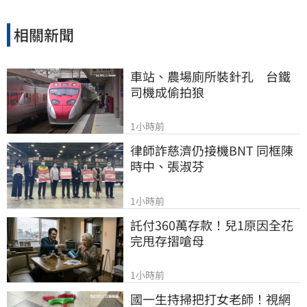
真正獲取會員信任並提升工會公信力，讓演藝人
員權益獲得實質保障與完善照顧。
相關新聞
車站、農場廁所裝針孔　台鐵
司機成偷拍狼
1小時前
律師詐慈濟仍接機BNT 同框陳
時中、張淑芬
1小時前
託付360萬存款！兒1原因全花
完甩存摺嗆母
1小時前
國一生持掃把打女老師！視網