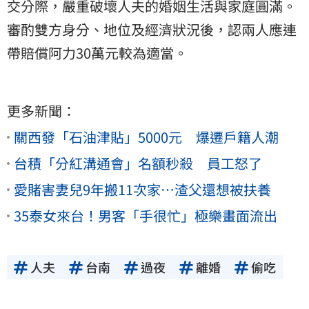
交分際，嚴重破壞人夫的婚姻生活與家庭圓滿。
審酌雙方身分、地位及經濟狀況後，認兩人應連
帶賠償阿力30萬元較為適當。
更多新聞：
關西發「石油津貼」5000元 爆遷戶籍人潮
台積「分紅溝通會」名額秒殺 員工怒了
愛賭害妻兒9年搬11次家…渣父還想被扶養
35泰女來台！男客「手很忙」極樂畫面流出
人夫
台南
過夜
離婚
偷吃