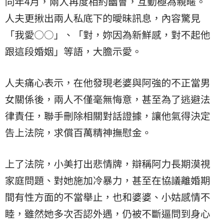
同年4月，兩人再度相約幽會，互動極為親暱。
人夫更揪出兩人私底下的曖昧訊息，內容驚見
「我愛○○」、「對，妳因為新鮮感，對不起他
跟這段婚姻」等語，大膽示愛。
人夫痛心表示，在他發現老婆與阿強的不正當男
女關係後，兩人不僅毫無悔意，甚至為了逃避法
律責任，聯手刪除相關對話證據，讓他氣得決定
告上法院，求償百萬精神撫慰金。
上了法院，小美打出悲情牌，辯稱阿力長期漠視
家庭問題、對她施加冷暴力，甚至在協議離婚期
間有性方面的不當舉止，也和婆婆、小姑感情不
睦，雖然她多次否認外遇，仍被不斷逼問到身心