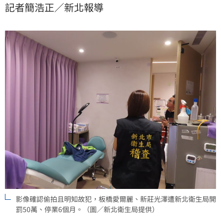
記者簡浩正／新北報導
鍰併勒令停業6個月。（記者：簡浩正）
影像確認偷拍且明知故犯，板橋愛爾麗、新莊光澤遭新北衛生局開
罰50萬、停業6個月。（圖／新北衛生局提供）