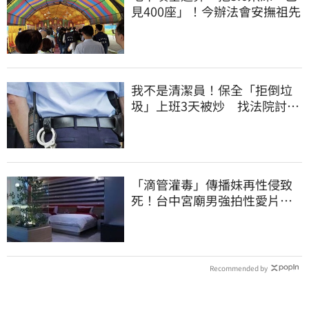
見400座」！今辦法會安撫祖先
我不是清潔員！保全「拒倒垃
圾」上班3天被炒 找法院討公
道結果出爐
「滴管灌毒」傳播妹再性侵致
死！台中宮廟男強拍性愛片
惡行曝光
Recommended by