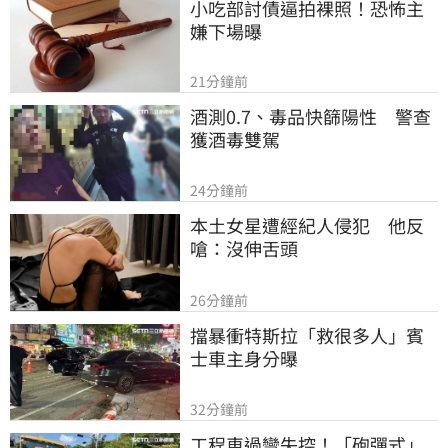
小吃部討債逼拍裸照！恐怖主
嫌下場曝
21分鐘前
酒測0.7、毒品快篩陽性　警查
獲酒毒雙駕
24分鐘前
本土女星遭經紀人侵犯　他反
嗆：沒伸舌頭
26分鐘前
擋暴衝特斯拉「救很多人」賓
士車主身分曝
32分鐘前
工程車過彎失控！「砲彈式」