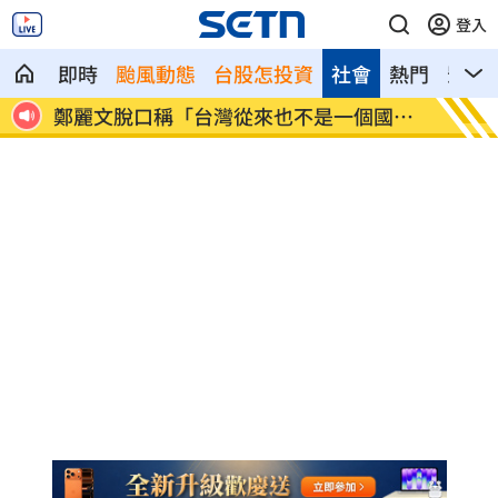
登入
即時
颱風動態
台股怎投資
社會
熱門
影音
近況
鄭麗文脫口稱「台灣從來也不是一個國
身價千
家」
做