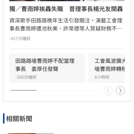
獨／曹雨婷挨轟失職　昔理事長楊光友開轟
資深歌手田路路晚年生活引發關注，演藝工會理
事長曹雨婷遭池秋美、許常德等人質疑財務不透
明及未妥善照顧藝人。前理事長楊光友受訪回
-457分鐘前
應，除質疑曹雨婷背景外，更揭露工會內部帳務
恐有重大問題，預言查帳後恐有人吃官司。針對
田路路點名創辦人姜厚任重出江湖，楊光友回憶
田路路嗆曹雨婷不配當理
工會風波擴大　
當年姜厚任為補工會虧損曾賣房負責，展現高度
事長　姜厚任發聲
嗆曹雨婷轉移焦
責任感。同時，楊光友也強調自己現經營協會以
-306分鐘前
8小時前
雪中送炭為原則，呼籲資深藝人應反思年輕時的
理財規劃，不應一味責怪工會，演藝圈內部矛盾
與財務風波持續延燒，引發各界高度重視。
相關新聞