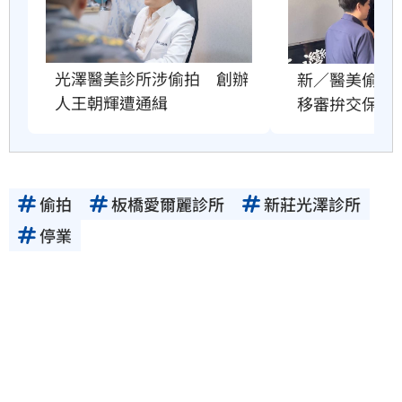
光澤醫美診所涉偷拍　創辦
新／醫美偷拍
人王朝輝遭通緝
移審拚交保
偷拍
板橋愛爾麗診所
新莊光澤診所
停業