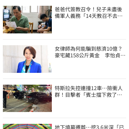
爸爸代簽教召令！兒子未盡後
備軍人義務「14天教召不去」
換3個月刑期
女律師為何能騙到慈濟10億？
豪宅藏158公斤黃金 李怡貞驚
曝背後身分
特斯拉失控連撞12車…險衝人
群！目擊者「賓士擋下救了好
多人」車主發聲
地下墳墓遷葬…挖3.6米深「已