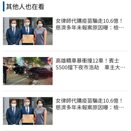
其他人也在看
女律師代購疫苗騙走10.6億！
慈濟多年未報案原因曝：檢警
上門才知被騙
高雄轎車暴衝撞12車！賓士
S500擋下夜市浩劫 車主大
度：車再買就有
女律師代購疫苗騙走10.6億！
慈濟多年未報案原因曝：檢警
上門才知被騙