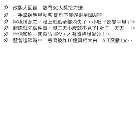
改版大回饋 熱門3C大獎接力送
一手掌握明星動態 即刻下載娛樂星聞APP
檸檬搭配它，臉上斑點全部消失了，小肚子都變平坦了
PR
起床就先做件事，沒三天小腹就不見了! 肚子一天天變
PR
小！
伴侶和妳一起預防HPV，才有資格說愛妳！
PR
藍曾嗆陳時中！慈濟被詐10億真相大白 AIT突發1文酸
爆…他笑：真的很會