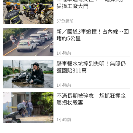
猛撞工廠大門
57分鐘前
新／國道3車追撞！占內線…回
堵約5公里
1小時前
騎車輾水坑摔到失明！無照仍
獲國賠311萬
1小時前
不滿長期被碎念　尪抓狂揮金
屬拐杖殺妻
1小時前