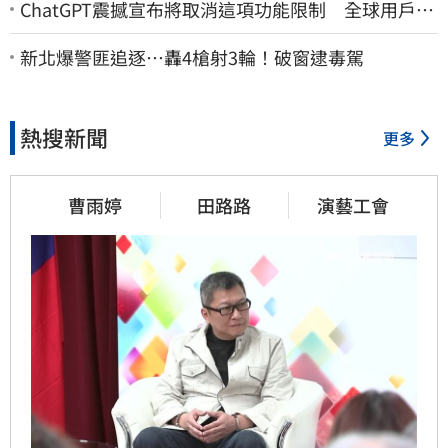
ChatGPT震撼宣布將取消這項功能限制 全球用戶即
刻起「免費」用到飽
新北爆警匪追逐…轟4槍射3輪！破窗逮毒駕
熱搜新聞
更多
曹雨婷
田路路
演藝工會