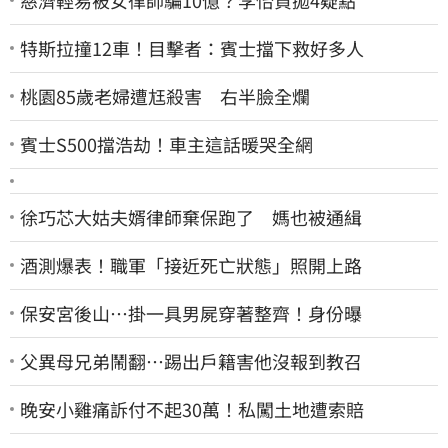
特斯拉撞12車！目擊者：賓士擋下救好多人
桃園85歲老婦遭尪殺害 右半臉全爛
賓士S500擋浩劫！車主這話暖哭全網
徐巧芯大姑夫婿律師棄保跑了 媽也被通緝
酒測爆表！職軍「接近死亡狀態」照開上路
保安宮後山…掛一具男屍穿著整齊！身份曝
父異母兄弟鬧翻…踢出戶籍害他沒報到教召
晚安小雞痛訴付不起30萬！私闖土地遭索賠