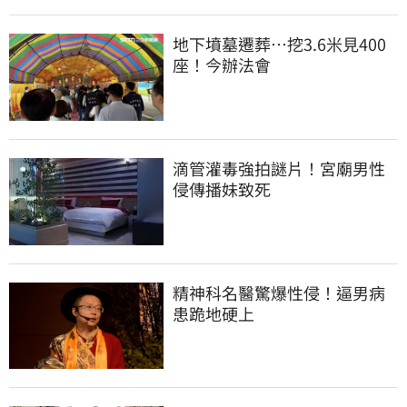
地下墳墓遷葬…挖3.6米見400
座！今辦法會
滴管灌毒強拍謎片！宮廟男性
侵傳播妹致死
精神科名醫驚爆性侵！逼男病
患跪地硬上