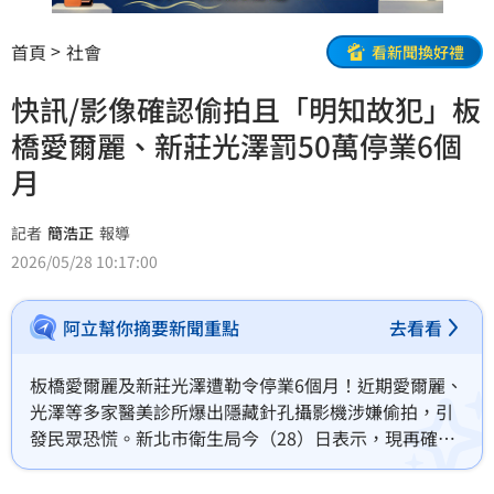
首頁
社會
看新聞換好禮
快訊/影像確認偷拍且「明知故犯」板
橋愛爾麗、新莊光澤罰50萬停業6個
月
記者
簡浩正
報導
2026/05/28 10:17:00
阿立幫你摘要新聞重點
去看看
板橋愛爾麗及新莊光澤遭勒令停業6個月！近期愛爾麗、
光澤等多家醫美診所爆出隱藏針孔攝影機涉嫌偷拍，引
發民眾恐慌。新北市衛生局今（28）日表示，現再確認
轄內板橋愛爾麗診所及新莊光澤診所違規情事，市府於
今日再次依《醫療法》108條從重裁處，各處50萬元罰