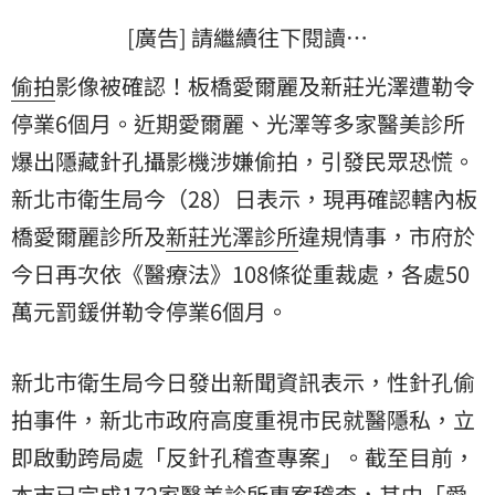
[廣告] 請繼續往下閱讀…
偷拍
影像被確認！板橋愛爾麗及新莊光澤遭勒令
停業
6個月。近期愛爾麗、光澤等多家醫美診所
爆出隱藏針孔攝影機涉嫌偷拍，引發民眾恐慌。
新北市衛生局今（28）日表示，現再確認轄內
板
橋愛爾麗診所
及
新莊光澤診所
違規情事，市府於
今日再次依《醫療法》108條從重裁處，各處50
萬元罰鍰併勒令停業6個月。
新北市衛生局今日發出新聞資訊表示，性針孔偷
拍事件，新北市政府高度重視市民就醫隱私，立
即啟動跨局處「反針孔稽查專案」。截至目前，
本市已完成172家醫美診所專案稽查，其中「愛