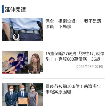
延伸閱讀
保全「拒倒垃圾」：我不是清
潔員！下場慘
15歲倒追27歲男「交往1月就懷
孕！」克服600萬債務 36歲美
魔女當阿嬤了
(2026年08月07日)
買疫苗被騙10.6億！慈濟多年
未報案原因曝