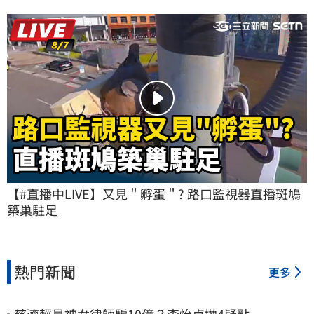
【#直播中LIVE】又見＂孵蛋＂? 路口監視器直播斑鳩
築巢駐足
熱門新聞
更多
慈濟輕易被女律師騙10億？李怡貞拋4疑點