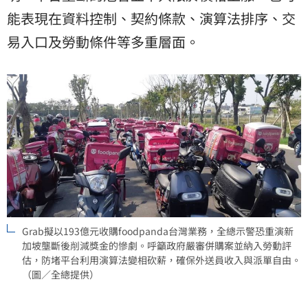
能表現在資料控制、契約條款、演算法排序、交
易入口及勞動條件等多重層面。
Grab擬以193億元收購foodpanda台灣業務，全總示警恐重演新
加坡壟斷後削減獎金的慘劇。呼籲政府嚴審併購案並納入勞動評
估，防堵平台利用演算法變相砍薪，確保外送員收入與派單自由。
（圖／全總提供）