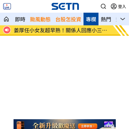
登入
即時
颱風動態
台股怎投資
專欄
熱門
影音
般人
姜厚任小女友超早熟！關係人回應小三爭
獨／批
議
會