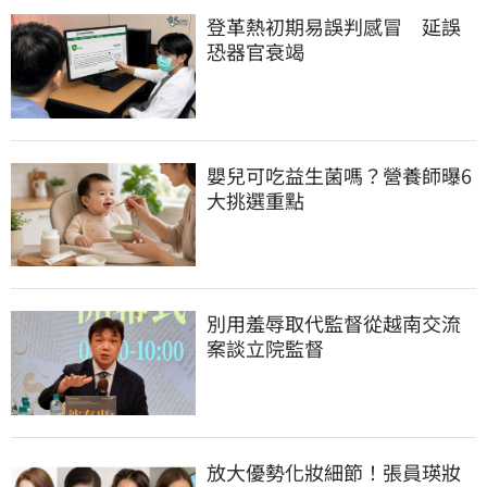
登革熱初期易誤判感冒　延誤
恐器官衰竭
嬰兒可吃益生菌嗎？營養師曝6
大挑選重點
別用羞辱取代監督從越南交流
案談立院監督
放大優勢化妝細節！張員瑛妝