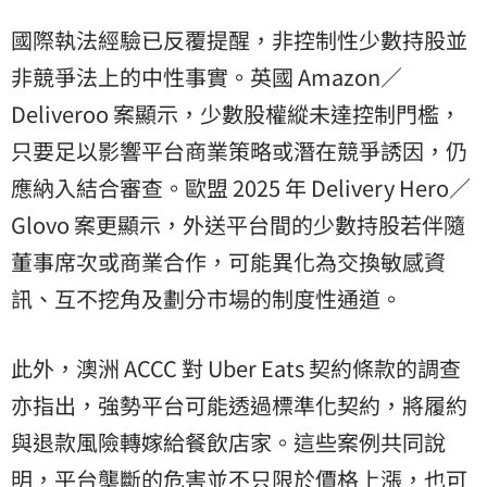
國際執法經驗已反覆提醒，非控制性少數持股並
非競爭法上的中性事實。英國 Amazon／
Deliveroo 案顯示，少數股權縱未達控制門檻，
只要足以影響平台商業策略或潛在競爭誘因，仍
應納入結合審查。歐盟 2025 年 Delivery Hero／
Glovo 案更顯示，外送平台間的少數持股若伴隨
董事席次或商業合作，可能異化為交換敏感資
訊、互不挖角及劃分市場的制度性通道。
此外，澳洲 ACCC 對 Uber Eats 契約條款的調查
亦指出，強勢平台可能透過標準化契約，將履約
與退款風險轉嫁給餐飲店家。這些案例共同說
明，平台壟斷的危害並不只限於價格上漲，也可