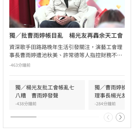
獨／批曹雨婷帳目亂　楊光友再轟余天工會
資深歌手田路路晚年生活引發關注，演藝工會理
事長曹雨婷遭池秋美、許常德等人指控財務不透
明及未照顧資深藝人，引發演藝圈軒然大波。針
-463分鐘前
對李亞萍提及余天過去經營工會的貢獻，前理事
長楊光友出面駁斥，澄清余天所屬工會與演藝工
會無關，更直言演藝圈工會林立現象混亂，強調
獨／楊光友批工會帳亂七
獨／曹雨婷挨轟
自己成立的台灣演藝人員協會運作順利，不願捲
八糟　曹雨婷發聲
理事長楊光友開
入紛爭。這場關於藝人工會權益與財務管理的爭
-438分鐘前
-284分鐘前
議，隨著各界大咖發聲，讓演藝圈內部矛盾浮上
檯面，也凸顯了資深藝人照護制度的結構性問
題，引發社會廣泛關注與討論。