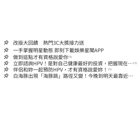
改版大回饋 熱門3C大獎接力送
一手掌握明星動態 即刻下載娛樂星聞APP
做到這點才有資格說愛你
PR
立即諮詢HPV！是對自己健康最好的投資，把握現在不
PR
嫌晚！
伴侶和妳一起預防HPV，才有資格說愛妳！
PR
白海豚出現「海豚跳」路徑又變！今晚到明天最靠近
風雨搖滾區曝光