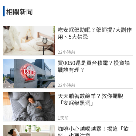
相關新聞
吃安眠藥助眠？藥師提7大副作
用、5大禁忌
22小時前
買0050還是買台積電？投資論
戰誰有理？
22小時前
天天躺著數綿羊？教你擺脫
「安眠藥黑洞」
1天前
咖啡小心越喝越累！揭這「飲
料」也要注意