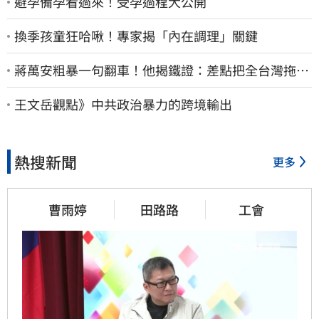
避孕備孕看過來！受孕過程大公開
換季孩童狂哈啾！專家揭「內在調理」關鍵
蔣萬安粗暴一句翻車！他揭鐵證：差點把全台灣拖下
水哪時道歉
王文岳觀點》中共政治暴力的跨境輸出
熱搜新聞
更多
曹雨婷
田路路
工會