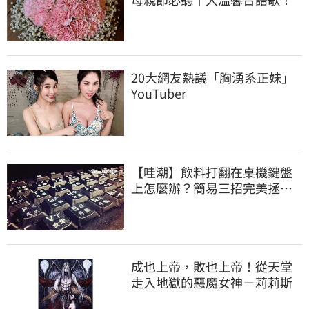
20大網友熱議「胸湧系正妹」
YouTuber
【哇潮】飲料打翻在桌機鍵盤
上怎麼辦？簡易三招完美拯救
它
成也上帝，敗也上帝！從天堂
走入地獄的惡魔女神－莉莉斯