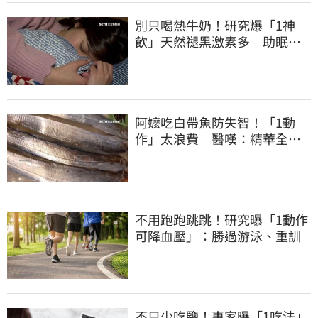
別只喝熱牛奶！研究爆「1神
飲」天然褪黑激素多 助眠又
抗大腦退化
阿嬤吃白帶魚防失智！「1動
作」太浪費 醫嘆：精華全沒
了
不用跑跑跳跳！研究曝「1動作
可降血壓」：勝過游泳、重訓
不只少吃鹽！專家曝「1吃法」