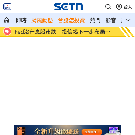
登入
即時
颱風動態
台股怎投資
熱門
影音
熱搜
轉
Fed沒升息股市跌 投信揭下一步布局方
少女在
向
日