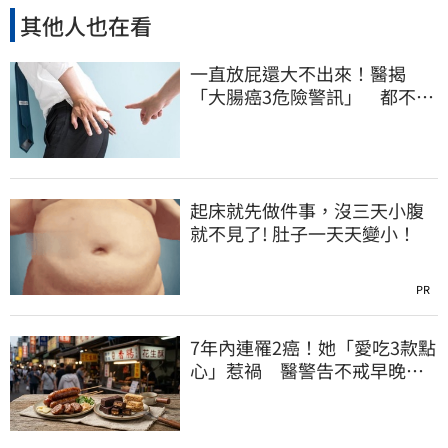
其他人也在看
一直放屁還大不出來！醫揭
「大腸癌3危險警訊」 都不排
氣也該緊張
起床就先做件事，沒三天小腹
就不見了! 肚子一天天變小！
PR
7年內連罹2癌！她「愛吃3款點
心」惹禍 醫警告不戒早晚有
肝癌