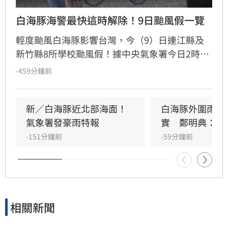
白海豚海警最快這時解除！9日颱風假一覽
輕度颱風白海豚影響台灣，今（9）日連江縣及
新竹縣8所學校颱風假！據中央氣象署今日2時觀
測，白海豚中心位置在臺北東北東方3060公里之
-459分鐘前
海面上，以每小時4轉13公里速度，向西北西轉
北北西進行。其暴風圈已進入臺灣北部海面及東
北部海面，對臺灣北部海面及臺灣東北部海面構
新／白海豚近北部海面！
白海豚外圍雨帶
成威脅，預計白海豚強度有稍減弱且暴風圈有縮
氣象署發豪雨特報
實　鄭明典：別
小的趨勢，最快明日中午前解除海上颱風警報。
-151分鐘前
-59分鐘前
相關新聞