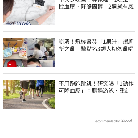
控血壓、降膽固醇 2週就有感
崩潰！飛機餐發「1果汁」爆廁
所之亂 醫點名3類人切勿亂喝
不用跑跑跳跳！研究曝「1動作
可降血壓」：勝過游泳、重訓
Recommended by