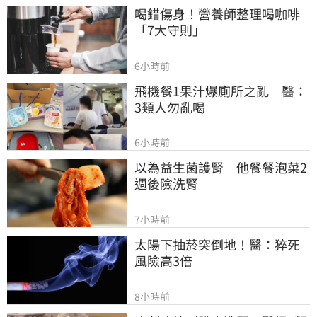
喝錯傷身！營養師整理喝咖啡
「7大守則」
6小時前
飛機餐1果汁爆廁所之亂　醫：
3類人勿亂喝
6小時前
以為益生菌護腎　他餐餐泡菜2
週後險洗腎
7小時前
太陽下抽菸突倒地！醫：猝死
風險高3倍
8小時前