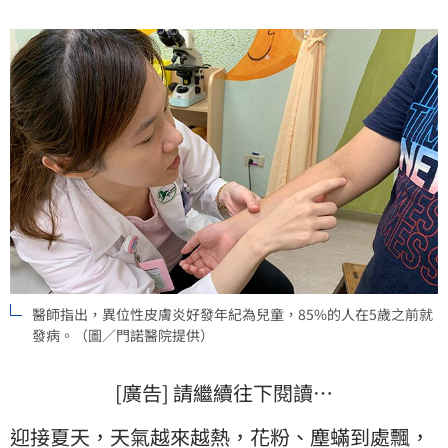
應積極治療。
醫師指出，異位性皮膚炎好發年紀為兒童，85%的人在5歲之前就
發病。（圖／門諾醫院提供）
[廣告] 請繼續往下閱讀…
迎接夏天，天氣越來越熱，花粉、塵蟎到處飄，