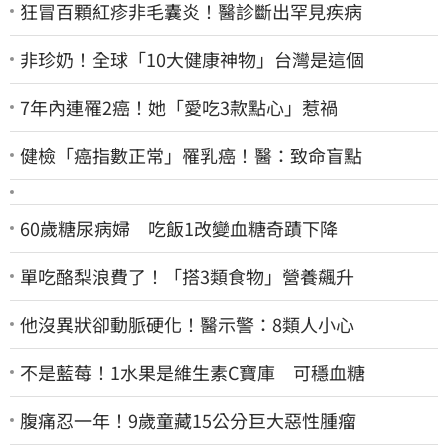
狂冒百顆紅疹非毛囊炎！醫診斷出罕見疾病
非珍奶！全球「10大健康神物」台灣是這個
7年內連罹2癌！她「愛吃3款點心」惹禍
健檢「癌指數正常」罹乳癌！醫：致命盲點
60歲糖尿病婦 吃飯1改變血糖奇蹟下降
單吃酪梨浪費了！「搭3類食物」營養飆升
他沒異狀卻動脈硬化！醫示警：8類人小心
不是藍莓！1水果是維生素C寶庫 可穩血糖
腹痛忍一年！9歲童藏15公分巨大惡性腫瘤