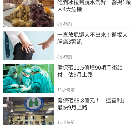
吃剉冰拉到脫水洗腎　醫揭1類
人4大危機
8小時前
一直放屁還大不出來！醫揭大
腸癌3警訊
8小時前
健保砸11.5億增90項手術給
付　估9月上路
11小時前
健保砸68.8億元！「這福利」
最快9月上路
11小時前