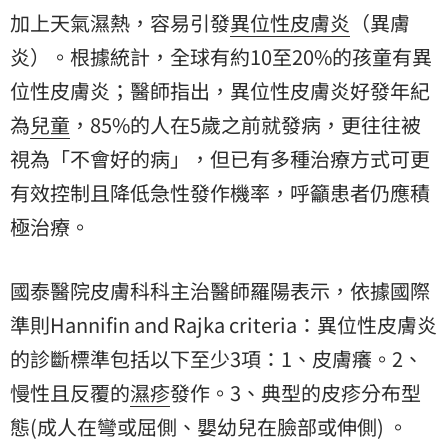
加上天氣濕熱，容易引發
異位性皮膚炎
（異膚
炎）。根據統計，全球有約10至20%的孩童有異
位性皮膚炎；醫師指出，異位性皮膚炎好發年紀
為
兒童
，85%的人在5歲之前就發病，更往往被
視為「不會好的病」，但已有多種治療方式可更
有效控制且降低急性發作機率，呼籲患者仍應積
極治療。
國泰醫院皮膚科科主治醫師羅陽表示，依據國際
準則Hannifin and Rajka criteria：異位性皮膚炎
的診斷標準包括以下至少3項：1、皮膚癢。2、
慢性且反覆的
濕疹
發作。3、典型的皮疹分布型
態(成人在彎或屈側、嬰幼兒在臉部或伸側) 。