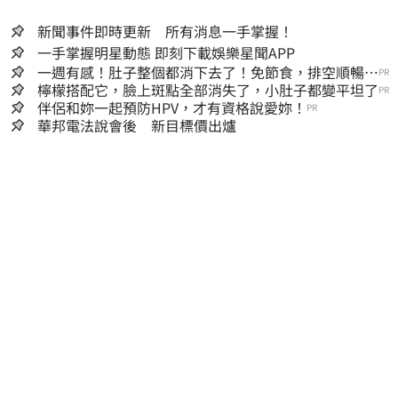
新聞事件即時更新 所有消息一手掌握！
一手掌握明星動態 即刻下載娛樂星聞APP
一週有感！肚子整個都消下去了！免節食，排空順暢就
PR
夠
檸檬搭配它，臉上斑點全部消失了，小肚子都變平坦了
PR
伴侶和妳一起預防HPV，才有資格說愛妳！
PR
華邦電法說會後 新目標價出爐