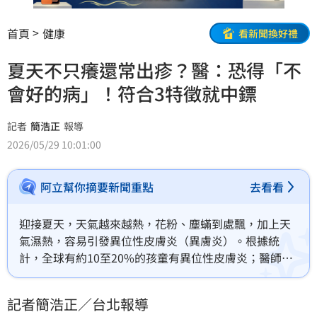
首頁
健康
看新聞換好禮
夏天不只癢還常出疹？醫：恐得「不
會好的病」！符合3特徵就中鏢
記者
簡浩正
報導
2026/05/29 10:01:00
阿立幫你摘要新聞重點
去看看
迎接夏天，天氣越來越熱，花粉、塵蟎到處飄，加上天
氣濕熱，容易引發異位性皮膚炎（異膚炎）。根據統
計，全球有約10至20%的孩童有異位性皮膚炎；醫師指
出，異位性皮膚炎好發年紀為兒童，85%的人在5歲之前
就發病，更往往被視為「不會好的病」，但已有多種治
記者簡浩正／台北報導
療方式可更有效控制且降低急性發作機率，呼籲患者仍