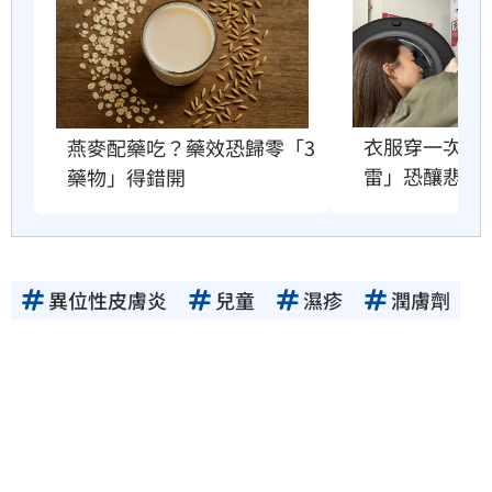
衣服穿一次就
燕麥配藥吃？藥效恐歸零「3
雷」恐釀悲劇
藥物」得錯開
異位性皮膚炎
兒童
濕疹
潤膚劑