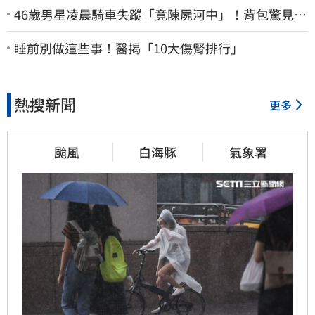
46歲男星凌晨騎車失蹤「竟陳屍河中」！背包驚見
20kg水泥塊 死因成謎
睡前別做這些事！醫揭「10大傷腎排行」
熱搜新聞
更多
颱風
白海豚
氣象署