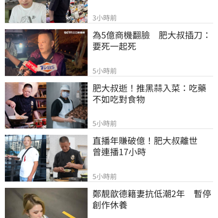
3小時前
為5億商機翻臉　肥大叔插刀：
要死一起死
5小時前
肥大叔逝！推黑蒜入菜：吃藥
不如吃對食物
5小時前
直播年賺破億！肥大叔離世　
曾連播17小時
5小時前
鄭靚歆德籍妻抗低潮2年　暫停
創作休養