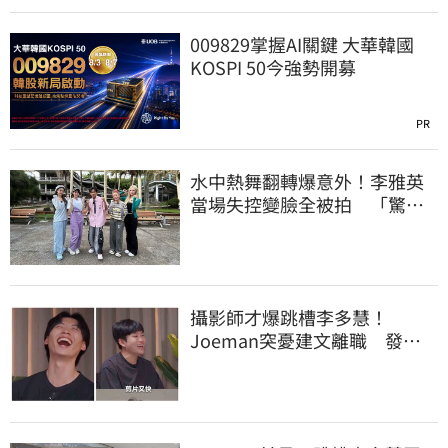
009829掌握AI關鍵 大華韓國
KOSPI 50今強勢開募
PR
水中熱舞翻轉爆意外！李雅英
當場失控變臉全被拍 「驚人
畫面」曝光
攝影師才爆跳槽李多慧！
Joeman突憂建文離職 發聲
「其實我很清楚」