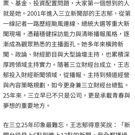
票
、基金、投資配置問題，大家第一個想到的人
就是她。2001年進入三立新聞部的王志郁，從第
一線記者一路歷經颱風連線、總統大選等重大新
聞現場，憑藉穩健採訪能力與清晰播報風格，逐
漸成為觀眾熟悉的主播面孔。她多年來橫跨新
聞、政論、財經節目與大型論壇主持，也累積深
厚跨領域主持實力。隨著三立財經台成立，王志
郁投入財經新聞領域，從播報、主持到頻道經營
與內容策略規劃，如今更身兼三立財經台總監。
25年來，三立早已不只是公司，更是承載青春與
夢想的重要地方。
在三立25年印象最難忘，王志郁得意笑說：「新
聞台從早上6點到晚上12點的新聞，我全都播過