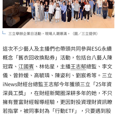
三立舉辦企業日活動，現場人潮爆滿。（圖／三立提供）
這次不少藝人及主播們也帶頭共同參與ESG永續
概念「舊衣回收換點券」活動，包括台八藝人
陳
冠霖
、
江國賓
、林佑星，主播
王志郁
總監、
李文
儀
、曾鈴媛、高毓璘、陳姿利、劉宸希等。三立
iNews財經台總監王志郁今年獲頒三立「25年資
深員工獎」，在財經新聞圈深耕多年的她，不只
擁有豐富財經報導經驗，更因對投資理財資訊瞭
若指掌，被同事封為「行動ETF」，只要遇到
股