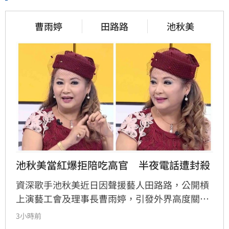
曹雨婷
田路路
池秋美
池秋美當紅爆拒陪吃高官　半夜電話遭封殺
資深歌手池秋美近日因聲援藝人田路路，公開槓
上演藝工會及理事長曹雨婷，引發外界高度關
注。池秋美過去曾以《小風帆》一曲紅遍大街小
3小時前
巷，卻在事業巔峰期因拒絕高官飯局慘遭全面封