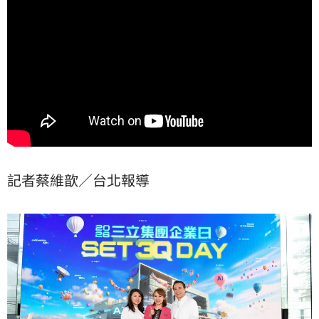
滿心意。蔡維歆
記者蔡維歆／台北報導