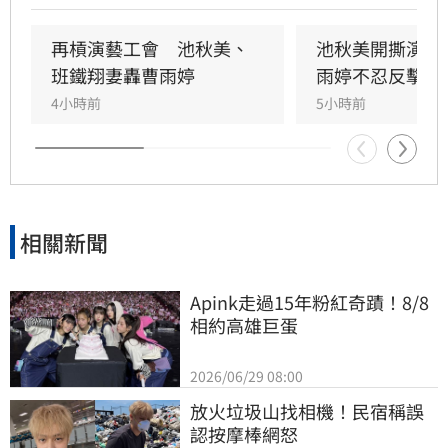
殺。她回憶當年凌晨遭威脅，對方甚至揚言誰敢
發她通告就會斷手斷腳，導致演藝事業一落千
再槓演藝工會　池秋美、
池秋美開撕演藝
丈，從一週七天通告的當紅歌手淪為過往雲煙。
班鐵翔妻轟曹雨婷
雨婷不忍反擊了
4小時前
5小時前
相關新聞
Apink走過15年粉紅奇蹟！8/8
相約高雄巨蛋
2026/06/29 08:00
放火垃圾山找相機！民宿稱誤
認按摩棒網怒