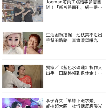
Joeman前員工跳槽李多慧團
隊！「新片熟面孔」網一眼秒
認出：被挖走了
生活困頓拮据！池秋美不忍出
手幫田路路 真實暖舉曝光
獨家／《藍色水玲瓏》製作人
出手 田路路領到退休金！隱
忍6年吐內幕
李子森突「單膝下跪求婚」！
戒指超大顆 杜忻恬反應曝光