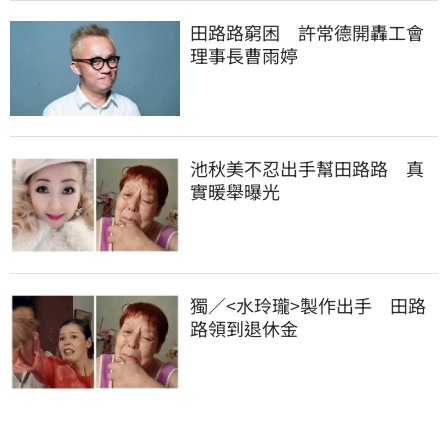
田路路窮困　許常德開轟工會
理事長曹雨婷
池秋美不忍出手幫田路路　真
實暖舉曝光
獨／<水玲瓏>製作出手　田路
路領到退休金