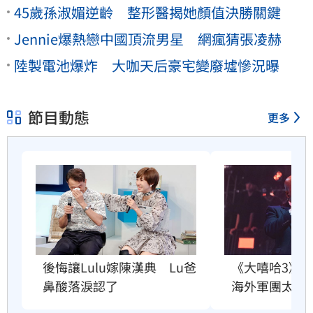
45歲孫淑媚逆齡 整形醫揭她顏值決勝關鍵
Jennie爆熱戀中國頂流男星 網瘋猜張凌赫
陸製電池爆炸 大咖天后豪宅變廢墟慘況曝
節目動態
更多
《大嘻哈3》
後悔讓Lulu嫁陳漢典　Lu爸
海外軍團太猛
鼻酸落淚認了