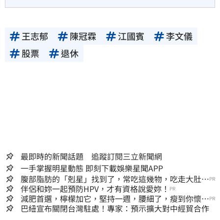
王志郁
陳冠霖
江國賓
李文儀
股票
退休
最即時的新聞話題 追蹤訂閱三立新聞網
一手掌握明星動態 即刻下載娛樂星聞APP
腹部脂肪的「剋星」找到了，常吃這幾物，吃走大肚
PR
囊，瘦出小蠻腰
伴侶和妳一起預防HPV，才有資格說愛妳！
PR
減肥首選，檸檬加它，堅持一週，腰細了，瘦到你懷疑
PR
人生
巴紐宣布關閉台灣駐處！專家：預示擴大對中經貿合作