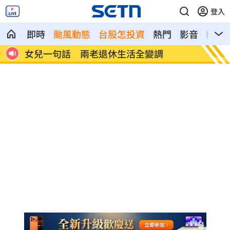
登入
即時
颱風動態
台股怎投資
熱門
影音
熱搜
記憶體產能全被大廠包下 驚人漲價潮來
北美訂
襲
元