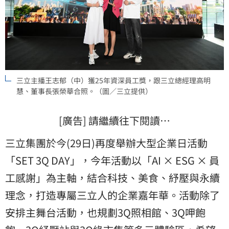
三立主播王志郁（中）獲25年資深員工獎，跟三立總經理高明
慧、董事長張榮華合照。（圖／三立提供）
[廣告] 請繼續往下閱讀…
三立集團於今(29日)再度舉辦大型企業日活動
「SET 3Q DAY」，今年活動以「AI × ESG × 員
工感謝」為主軸，結合科技、美食、紓壓與永續
理念，打造專屬三立人的企業嘉年華。活動除了
安排主舞台活動，也規劃3Q照相館、3Q呷飽