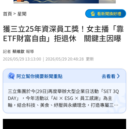
首頁
星聞
看新聞換好禮
獲三立25年資深員工獎！女主播「靠
ETF財富自由」拒退休 關鍵主因曝
記者
蔡維歆
報導
2026/05/29 13:13:00
2026/05/29 20:48:28
更新
阿立幫你摘要新聞重點
去看看
三立集團於今(29日)再度舉辦大型企業日活動「SET 3Q 
DAY」，今年活動以「AI × ESG × 員工感謝」為主
軸，結合科技、美食、紓壓與永續理念，打造專屬三立
人的企業嘉年華。活動除了安排主舞台活動，也規劃3Q
照相館、3Q呷飽飽、3Q紓壓站與3Q綠市集等多元體驗
區，希望透過創新互動與實際回饋，讓員工感受企業滿