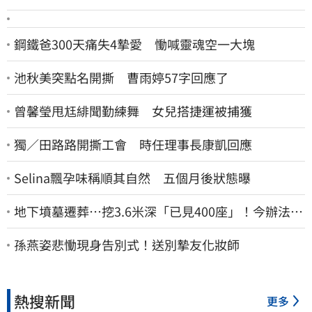
鋼鐵爸300天痛失4摯愛 慟喊靈魂空一大塊
池秋美突點名開撕 曹雨婷57字回應了
曾馨瑩甩尪緋聞勤練舞 女兒搭捷運被捕獲
獨／田路路開撕工會 時任理事長康凱回應
Selina飄孕味稱順其自然 五個月後狀態曝
地下墳墓遷葬…挖3.6米深「已見400座」！今辦法會
安撫祖先
孫燕姿悲慟現身告別式！送別摯友化妝師
熱搜新聞
更多