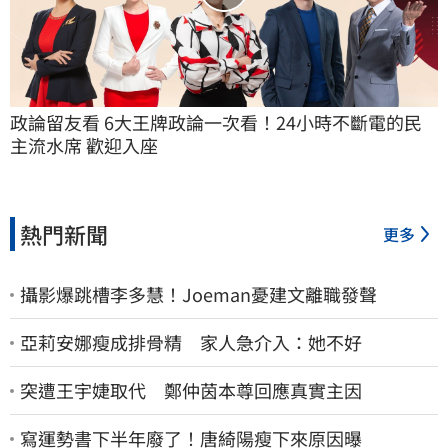
政論留友看 6大王牌政論一次看！24小時不斷電的民
主流水席 歡迎入座
熱門新聞
更多
攝影爆跳槽李多慧！Joeman憂建文離職發聲
亞莉安娜瘦成排骨精 家人急介入：她不好
突遭王宇婕取代 鄭仲茵本尊回應真實主因
寫運勢書下半年廢了！唐綺陽瘦下來原因曝