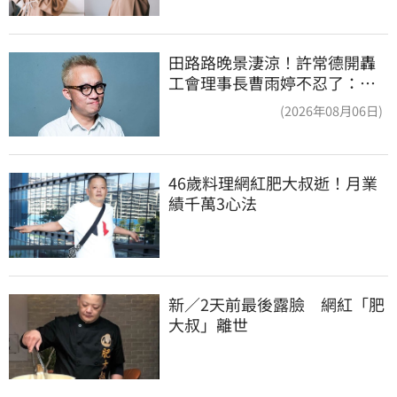
田路路晚景淒涼！許常德開轟
工會理事長曹雨婷不忍了：別
只包紅包慰問
(2026年08月06日)
46歲料理網紅肥大叔逝！月業
績千萬3心法
新／2天前最後露臉　網紅「肥
大叔」離世