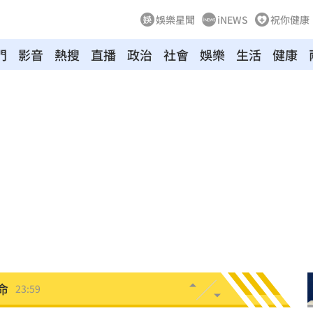
娛樂星聞
iNEWS
祝你健康
門
影音
熱搜
直播
政治
社會
娛樂
生活
健康
造假
00:18
旺
00:15
特報
00:01
命
23:59