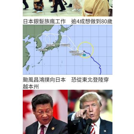
日本銀髮族瘋工作　逾4成想做到80歲
颱風昌鴻撲向日本　恐從東北登陸穿
越本州