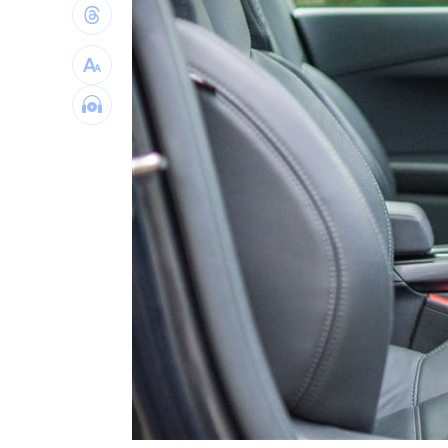
社宅包租爆糾紛 房客控業者硬闖屋內
馬斯克蓋地球最大晶圓廠 專家揭3大隱
泰國校園槍擊案增至9死 12歲女童不治
蔣市政一團糟？活動背板誤植HappiMes
台灣彩券開獎直播中
20:31
LIVE三立+24小時直播
15:27
三立iNEWS新聞台線上直播
18:00
商場戰國來臨 台中「頂奢大道」逐漸
台彩父親節推新刮刮樂千萬頭獎超「爸
「拍片人的多重宇宙」職涯論壇9/12登