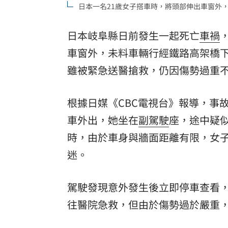
日本一名21歲女子搭車時，將頭部伸出車窗外，
8國球員齊聚高雄 Formosa 7s掀足球
日本岐阜縣日前發生一起死亡
車禍
理想混蛋號召粉絲跨海追星吃美食！
18:
車窗外，未料車輛行經鐵路高架橋
雖被緊急送醫搶救，仍因傷勢過重
根據日媒《CBC電視台》報導，事故
車外出，她坐在
副駕駛
座，途中疑
時，由於車身與牆面距離有限，女
迷。
駕駛發現意外發生後立即停車查看
往醫院急救，但由於傷勢過於嚴重