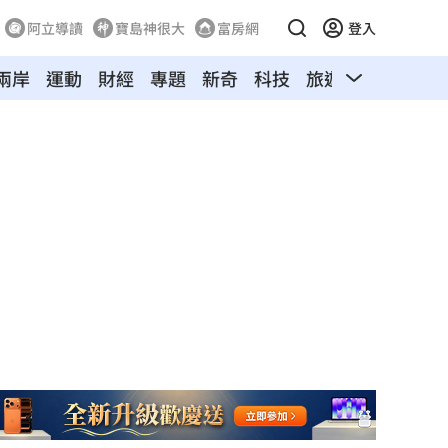
阿立導讀
寶島神很大
富房網
登入
兩岸
運動
財經
專題
新奇
科技
旅遊
汽車
寵物