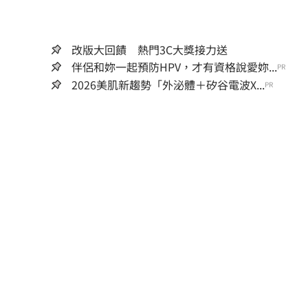
改版大回饋 熱門3C大獎接力送
伴侶和妳一起預防HPV，才有資格說愛妳...
PR
2026美肌新趨勢「外泌體＋矽谷電波X...
PR