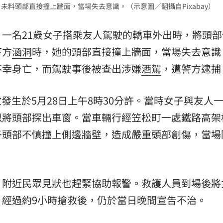
未料頭部直接撞上牆面，當場失去意識。（示意圖／翻攝自Pixabay）
熱潮
10:00
，一名21歲女子搭乘友人駕駛的轎車外出時，將頭部
15
下方
涵洞
時，她的頭部直接撞上牆面，當場失去意識
不幸身亡，而駕駛事後被查出涉嫌
酒駕
，遭警方逮捕
發生於5月28日上午8時30分許。當時女子與友人
似將頭部探出車窗。當車輛行經笠松町一處鐵路高架
子頭部不慎撞上側邊牆壁，造成嚴重頭部創傷，當場
，附近民眾見狀也趕緊協助報警。救護人員到場後將
，經過約9小時搶救後，仍於當日晚間宣告不治。