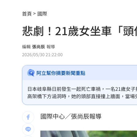
費仔確定成自由球員 下一步動向引人
首頁
國際
米蘭達離婚奧蘭多布魯13年！罕談前夫
悲劇！21歲女坐車「
美制裁杜拜加密幣交所！控助伊朗革命
美就業數據爆冷 這信號Fed升息警報降
編輯
張尚辰
報導
2026/05/30 21:22:00
梅西父親病逝享壽68歲 一路陪伴兒闖
阿立幫你摘要新聞重點
5登山客2025年雪崩失蹤 尼泊爾尋獲遺
喝錯傷身！營養師整理喝咖啡「7大守則
日本岐阜縣日前發生一起死亡車禍，一名21歲女
高架橋下方涵洞時，她的頭部直接撞上牆面，當場
美：東南亞詐騙園區多由中國背景組織
事後被查出涉嫌酒駕，遭警方逮捕。
國際中心／張尚辰報導
拆監獄家書見「叫別人老婆」人妻氣炸
ETF存到2千萬退休！他因1封信重回職場