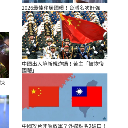
2026最佳移居國曝！台灣名次好強
中國出入境新規炸鍋！苦主「被恢復
國籍」
悚
中國攻台非解放軍？外媒點名2破口！