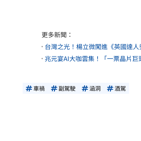
更多新聞：
台灣之光！楊立微闖進《英國達人
兆元宴AI大咖雲集！「一票晶片
車禍
副駕駛
涵洞
酒駕