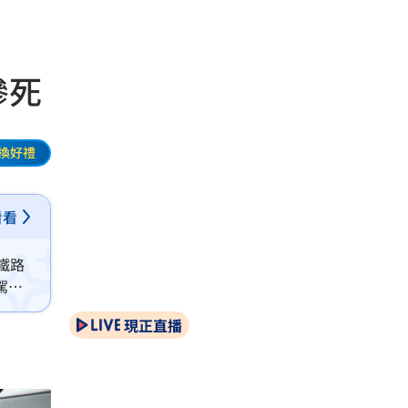
慘死
換好禮
看看
鐵路
駕駛
現正直播