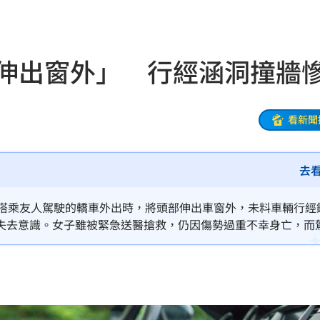
關注
23:50
互動
23:40
頭伸出窗外」 行經涵洞撞牆
衛隊
23:37
溫
23:34
看新聞
足壇
23:31
去
體
23:29
」
23:27
子搭乘友人駕駛的轎車外出時，將頭部伸出車窗外，未料車輛行經
失去意識。女子雖被緊急送醫搶救，仍因傷勢過重不幸身亡，而
主導
23:25
23:22
23:21