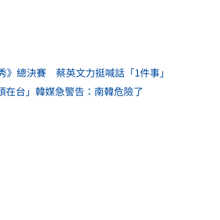
秀》總決賽 蔡英文力挺喊話「1件事」
巨頭在台」韓媒急警告：南韓危險了