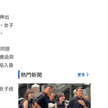
伸出
。女子
。
一同搭
橋涵洞
陷入昏
熱門新聞
更多
女子送