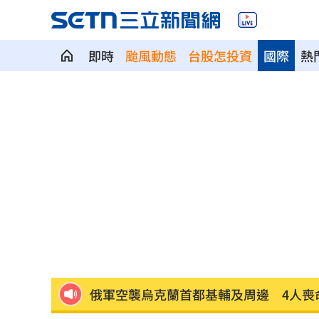
即時
颱風動態
台股怎投資
國際
熱
劍橋最年輕黑人教授閃辭！爆論文抄襲
遊日瘋買恢復衣「穿」越疲勞 2因素助
煮菜遭婆婆關火還一路追罵！丈...
00:12
新／白海豚近北部海面！氣象署發豪雨
南電Q2財報公布後 目標價調升
00:00
俄軍空襲烏克蘭首都基輔及周邊 4人喪