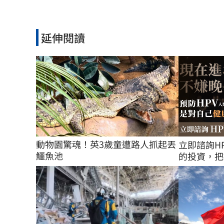
延伸閱讀
動物園驚魂！英3歲童遭路人抓起丟
立即諮詢H
鱷魚池
的投資，把