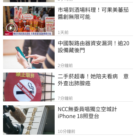
市場到酒場料理！可果美蕃茄
醬創無限可能
1天前
中國製路由器資安漏洞！逾20
設備藏後門
2分鐘前
二手菸超毒！她陪夫看病　意
外查出肺腺癌
7分鐘前
NCC無委員唱獨立空城計　
iPhone 18照登台
10分鐘前