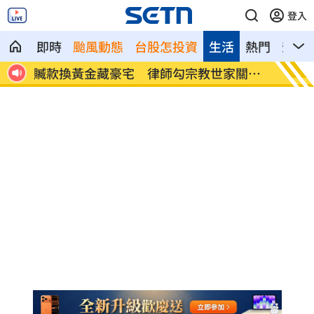
登入
即時
颱風動態
台股怎投資
生活
熱門
影音
跌破
贓款換黃金藏豪宅 律師勾宗教世家關係
32歲
曝