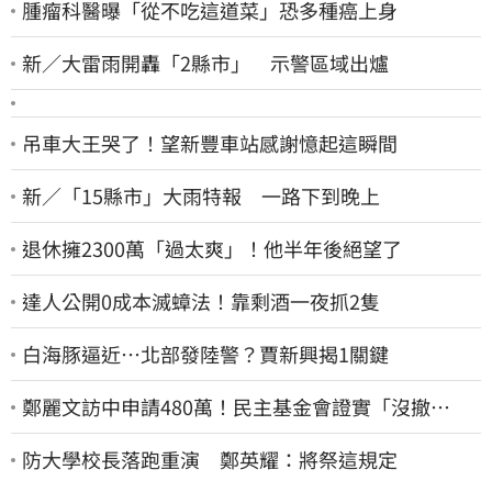
腫瘤科醫曝「從不吃這道菜」恐多種癌上身
新／大雷雨開轟「2縣市」 示警區域出爐
吊車大王哭了！望新豐車站感謝憶起這瞬間
新／「15縣市」大雨特報 一路下到晚上
退休擁2300萬「過太爽」！他半年後絕望了
達人公開0成本滅蟑法！靠剩酒一夜抓2隻
白海豚逼近…北部發陸警？賈新興揭1關鍵
鄭麗文訪中申請480萬！民主基金會證實「沒撤
案」 預算被砍960萬
防大學校長落跑重演 鄭英耀：將祭這規定