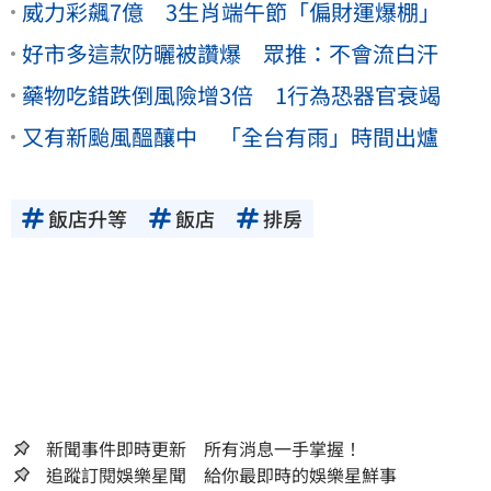
威力彩飆7億 3生肖端午節「偏財運爆棚」
好市多這款防曬被讚爆 眾推：不會流白汗
藥物吃錯跌倒風險增3倍 1行為恐器官衰竭
又有新颱風醞釀中 「全台有雨」時間出爐
飯店升等
飯店
排房
新聞事件即時更新 所有消息一手掌握！
追蹤訂閱娛樂星聞 給你最即時的娛樂星鮮事