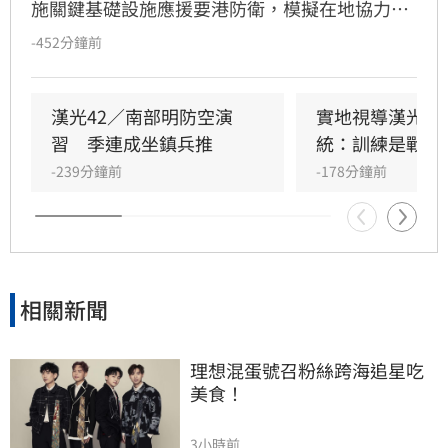
施關鍵基礎設施應援要港防衛，模擬在地協力者
襲擾港區重要設施，由港務警察先期應處，並依
-452分鐘前
機制向第五作戰區請求應援，戰備部隊迅速投入
應援，驗證軍警消及海巡協同重要目標防護能
力。
漢光42／南部明防空演
實地視導漢光演
習　季連成坐鎮兵推
統：訓練是戰力
-239分鐘前
-178分鐘前
相關新聞
理想混蛋號召粉絲跨海追星吃
美食！
3小時前