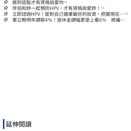
做到這點才有資格說愛你
PR
伴侶和妳一起預防HPV，才有資格說愛妳！
PR
立即諮詢HPV！是對自己健康最好的投資，把握現在不
PR
嫌晚！
軍公教明年調薪4％！退休金調幅更是上看6％ 將編入
明年度總預算
延伸閱讀