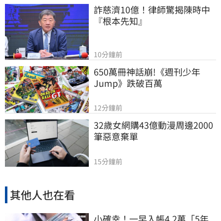
詐慈濟10億！律師驚揭陳時中
『根本先知』
10分鐘前
650萬冊神話崩!《週刊少年
Jump》跌破百萬
12分鐘前
32歲女網購43億動漫周邊2000
筆惡意棄單
15分鐘前
其他人也在看
小確幸！一早入帳4.2萬「5年