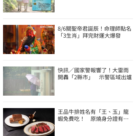
元
8/6關聖帝君誕辰！命理師點名
「3生肖」拜完財運大爆發
快訊／國家警報響了！大雷雨
開轟「2縣市」 示警區域出爐
王品牛排姓名有「王、玉」龍
蝦免費吃！ 原燒身分證有
「8」招待海鮮