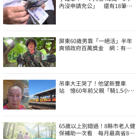
內沒申請充公」 還有18筆錢
連發到8月底
屏東60歲男靠「一絕活」半年
爽領政府百萬獎金 網：有人
要組隊賺錢嗎？
吊車大王哭了！他望新豐車
站 憶60年前父親「騎1.5小時
單車載他圓夢」
65歲以上別錯過！8縣市老人健
保補助一次看 每月最高省826