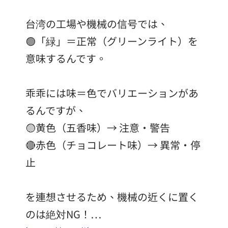
台湾の工場や機械の信号では、
🟢「緑」＝正常（グリーンライト）を
意味するんです。
乖乖には味＝色でバリエーションがあ
るんですが、
🟡黄色（五香味）→ 注意・警告
🔴赤色（チョコレート味）→ 異常・停
止
を連想させるため、機械の近くに置く
のは絶対NG！…