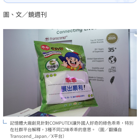
憶體模組大廠創見特別在官方社群平台解答，放置綠色
乖乖代表「綠燈」，為了讓機器或電腦運作順暢。至於
圖、文／鏡週刊
紅色和黃色的乖乖，分別代表警告、異常，絕對不能放
在機器旁。
記憶體大廠創見針對COMPUTEX讓外國人好奇的綠色乖乖，特別
在社群平台解釋，3種不同口味乖乖的意思。（圖／翻攝自
Transcend_Japan／X平台）