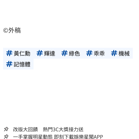
©外稿
黃仁勳
輝達
綠色
乖乖
機械
記憶體
改版大回饋 熱門3C大獎接力送
一手掌握明星動態 即刻下載娛樂星聞APP