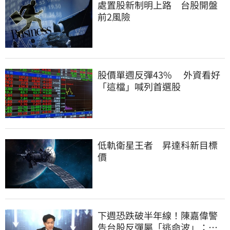
處置股新制明上路 台股開盤
前2風險
股價單週反彈43% 外資看好
「這檔」喊列首選股
低軌衛星王者 昇達科新目標
價
下週恐跌破半年線！陳嘉偉警
告台股反彈屬「逃命波」：空