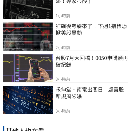
盤！專家狠酸了
1小時前
狂飆後考驗來了！下週1指標恐
掀美股暴動
2小時前
台股7月大回檔！0050申購額再
破紀錄
3小時前
禾伸堂、南電出關日　處置股
新規風險曝
3小時前
其他人也在看