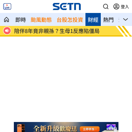
登入
即時
颱風動態
台股怎投資
財經
熱門
影音
第一桶金5百萬 不靠爸他授30歲達標秘
鬼門將
訣