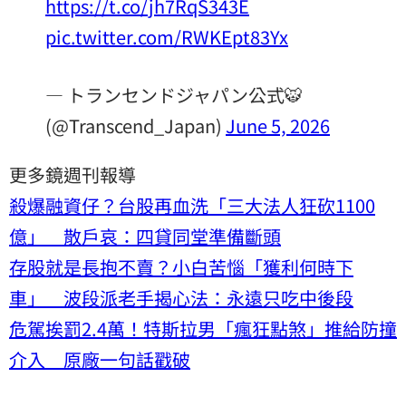
https://t.co/jh7RqS343E
pic.twitter.com/RWKEpt83Yx
— トランセンドジャパン公式🐯
(@Transcend_Japan)
June 5, 2026
更多鏡週刊報導
殺爆融資仔？台股再血洗「三大法人狂砍1100
億」 散戶哀：四貸同堂準備斷頭
存股就是長抱不賣？小白苦惱「獲利何時下
車」 波段派老手揭心法：永遠只吃中後段
危駕挨罰2.4萬！特斯拉男「瘋狂點煞」推給防撞
介入 原廠一句話戳破