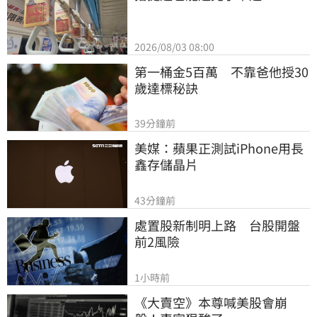
2026/08/03 08:00
第一桶金5百萬　不靠爸他授30
歲達標秘訣
39分鐘前
美媒：蘋果正測試iPhone用長
鑫存儲晶片
43分鐘前
處置股新制明上路　台股開盤
前2風險
1小時前
《大賣空》本尊喊美股會崩