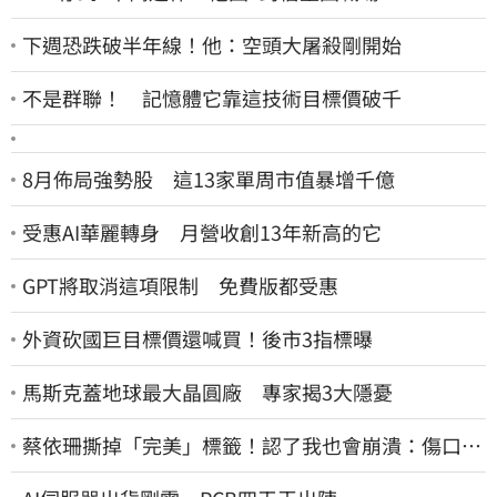
下週恐跌破半年線！他：空頭大屠殺剛開始
不是群聯！ 記憶體它靠這技術目標價破千
8月佈局強勢股 這13家單周市值暴增千億
受惠AI華麗轉身 月營收創13年新高的它
GPT將取消這項限制 免費版都受惠
外資砍國巨目標價還喊買！後市3指標曝
馬斯克蓋地球最大晶圓廠 專家揭3大隱憂
蔡依珊撕掉「完美」標籤！認了我也會崩潰：傷口終
究會癒合