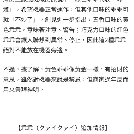
燈」，希望機器正常運作，但其他口味的乖乖可
就「不妙了」。創見進一步指出，五香口味的黃
色乖乖，意味著注意、警告；巧克力口味的紅色
乖乖會讓人聯想到異常、停止，因此這2種乖乖
絕對不能放在機器旁邊。
不過，據了解，黃色乖乖像黃金一樣，有招財的
意思，雖然對機器來說是禁忌，但商家過年反而
用來祭拜神明。
【乖乖（クァイクァイ）追加情報】