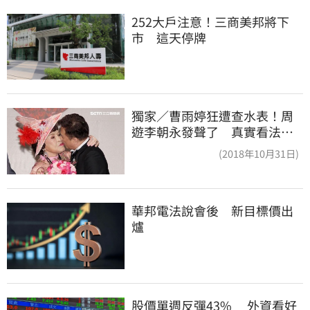
252大戶注意！三商美邦將下
市　這天停牌
獨家／曹雨婷狂遭查水表！周
遊李朝永發聲了 真實看法曝
光
(2018年10月31日)
華邦電法說會後　新目標價出
爐
股價單週反彈43%　 外資看好