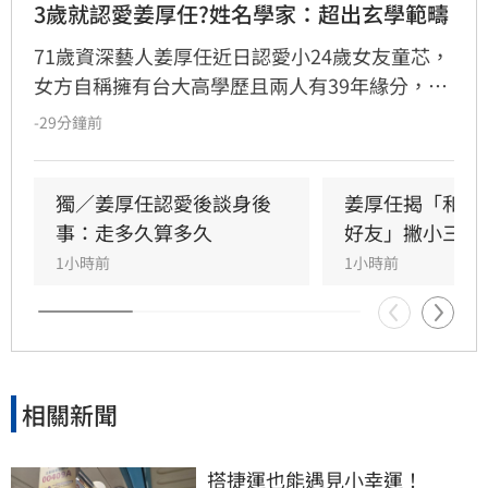
3歲就認愛姜厚任?姓名學家：超出玄學範疇
71歲資深藝人姜厚任近日認愛小24歲女友童芯，
女方自稱擁有台大高學歷且兩人有39年緣分，引
發熱議。隨後女方過往背景遭網友起底，包括多
-29分鐘前
重姓名及婚史遭質疑，網友紛紛提醒姜厚任防
騙。姓名學家吳睿穎指出，女方成年後兩度改姓
恐有違反姓名條例疑慮，且其自稱三歲即認定對
獨／姜厚任認愛後談身後
姜厚任揭「和女
方為老公的說法邏輯矛盾。吳睿穎直言，這段戀
事：走多久算多久
好友」撇小三傳
情的人設背景過於離奇，已完全超出玄學範疇，
1小時前
1小時前
引發各界對女方真實動機的廣泛討論，這段戀情
也因此成為近期演藝圈備受矚目的焦點話題。
相關新聞
搭捷運也能遇見小幸運！