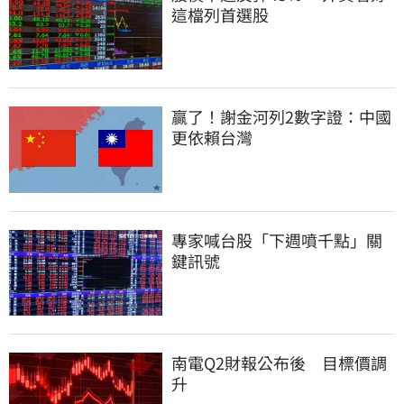
這檔列首選股
贏了！謝金河列2數字證：中國
更依賴台灣
專家喊台股「下週噴千點」關
鍵訊號
南電Q2財報公布後　目標價調
升