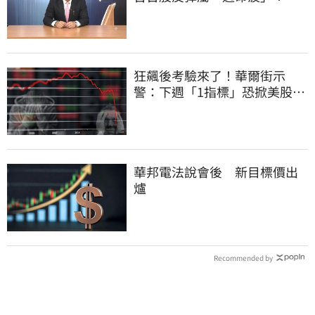
頭大屠殺剛開始
狂飆後考驗來了！華爾街示
警：下週「1指標」恐掀美股暴
動
華邦電法說會後 新目標價出
爐
Recommended by