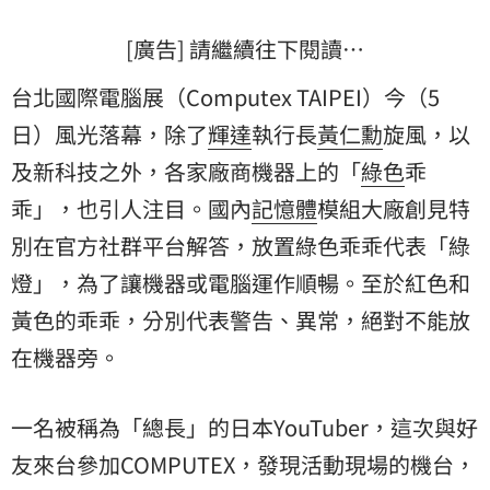
[廣告] 請繼續往下閱讀…
台北國際電腦展（Computex TAIPEI）今（5
日）風光落幕，除了
輝達
執行長
黃仁勳
旋風，以
及新科技之外，各家廠商機器上的「
綠色
乖
乖
」，也引人注目。國內
記憶體
模組大廠創見特
別在官方社群平台解答，放置綠色乖乖代表「綠
燈」，為了讓機器或電腦運作順暢。至於紅色和
黃色的乖乖，分別代表警告、異常，絕對不能放
在機器旁。
一名被稱為「總長」的日本YouTuber，這次與好
友來台參加COMPUTEX，發現活動現場的機台，