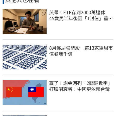
哭暈！ETF存到2000萬退休
45歲男半年後因「1封信」重回
職場
8月佈局強勢股 這13家單周市
值暴增千億
贏了！謝金河列「2關鍵數字」
打臉唱衰者：中國更依賴台灣