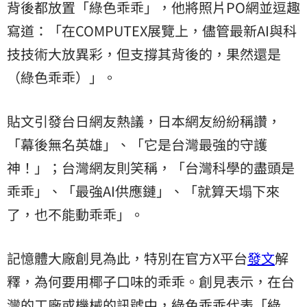
背後都放置「綠色乖乖」，他將照片PO網並逗趣
寫道：「在COMPUTEX展覽上，儘管最新AI與科
技技術大放異彩，但支撐其背後的，果然還是
（綠色乖乖）」。
貼文引發台日網友熱議，日本網友紛紛稱讚，
「幕後無名英雄」、「它是台灣最強的守護
神！」；台灣網友則笑稱，「台灣科學的盡頭是
乖乖」、「最強AI供應鏈」、「就算天塌下來
了，也不能動乖乖」。
記憶體大廠創見為此，特別在官方X平台
發文
解
釋，為何要用椰子口味的乖乖。創見表示，在台
灣的工廠或機械的訊號中，綠色乖乖代表「綠