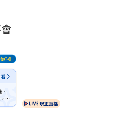
不會
換好禮
看看
庸、
夫，也
現正直播
自己說