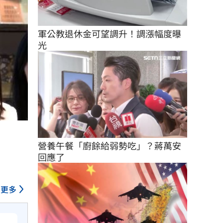
軍公教退休金可望調升！調漲幅度曝
光
營養午餐「廚餘給弱勢吃」？蔣萬安
回應了
更多