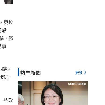
，更控
明靜
擊，怒
是事
小時，
熱門新聞
更多
叛徒，
一些政