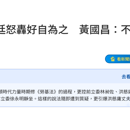
雄厚
18:00
罪刑
17:57
廷怒轟好自為之 黃國昌：
扣
17:54
17:53
話台粉
17:53
看新聞
17:46
去
金
17:45
顧時代力量時期修《勞基法》的過程，更控前立委林昶佐、洪慈
家中
17:44
前立委徐永明靜坐。這樣的說法隨即遭到質疑，更引爆洪慈庸丈
好自為之！今（5）日晚間，黃國昌在新書發表會上再次重申，
片曝
17:40
17:39