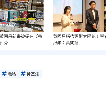
黃國昌新書被擺在《養
黃國昌稱帶頭衝太陽花！學
》旁
狠酸：真夠扯
隱私
勞基法