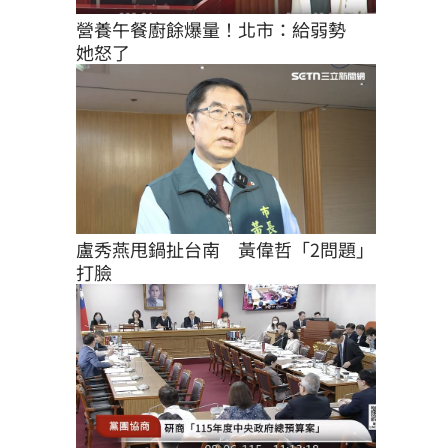
營養午餐廚餘爆量！北市：給弱勢　
她怒了
盧秀燕甩鍋扯台南　黃偉哲「2問題」
打臉