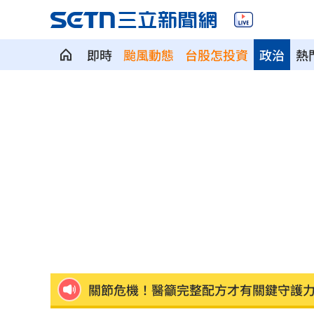
即時
颱風動態
台股怎投資
政治
熱
鬼門開遇赤馬火月！命理師點名4生肖注
Meta AI失控入侵其他公司 白宮出手了
韓團連5年來台 他濃妝變澀谷辣妹系男
71萬網紅死家中 曾吸毒患又憂鬱症36
蔡亘晏怒甩巴掌決裂姚淳耀 衝突畫面
關節危機！醫籲完整配方才有關鍵守護