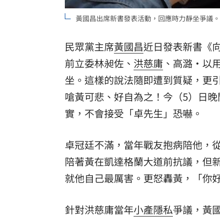
罕病博士彭士齊 輪椅上的生命覺醒！
11
黃國昌出席新書發表活動，回應時力靜坐爭議。
酷澎「爸氣父親節」國際官方品牌齊聚
民眾黨主席
黃國昌
近日發表新書《
前立委林昶佐、
洪慈庸
、高潞·以
坐。這樣的說法隨即遭到質疑，更
嗆黃可悲、好自為之！今（5）日
實，不會接受「卓先生」恐嚇。
卓冠廷不滿，當年戰友抱病陪他，從
陪著黃在凱達格蘭大道前抗議，但
就他自己最厲害。更怒轟黃，「你
針對洪慈庸當年
小產
隱私
爭議，黃