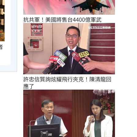
抗共軍！美國將售台4400億軍武
者
許忠信質詢炫耀飛行夾克！陳清龍回
應了