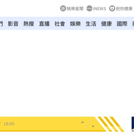
娛樂星聞
iNEWS
祝你健康
門
影音
熱搜
直播
社會
娛樂
生活
健康
國際
意
18:10
18:08
生
18:06
歲亡
18:06
流出
18:06
力
18:00