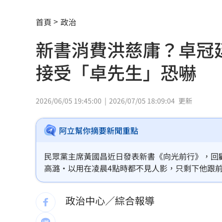
明星女律詐慈濟10.6億元！被揭：家底
首頁
政治
反制跨國鎮壓 學者：在地協力應提高
新書消費洪慈庸？卓冠
驚傳弊案！60名銀行員涉嫌收受百萬回
接受「卓先生」恐嚇
中國國台辦推台青e家涉統戰 下場曝光
高橋文哉首來台 &TEAM成員K錄影喊
2026/06/05 19:45:00
2026/07/05 18:09:04
更新
股民心碎！外資狠殺7金融「這檔最慘」
阿立幫你摘要新聞重點
割頸受害少年名公開！家屬捐500萬獎學
民眾黨主席黃國昌近日發表新書《向光前行》，回
老婦遭看護餵食「加熱狗糧」 慘冤死
高潞·以用在凌晨4點時都不見人影，只剩下他跟
就是民進黨新北市議員卓冠廷抨擊，怒嗆黃可悲、
夏莉絲幼兒園爆餵孩童「發黑食材」照
的都是事實，不會接受「卓先生」恐嚇。
政治中心／綜合報導
新／大雷雨開炸5地！15縣市豪大雨特報