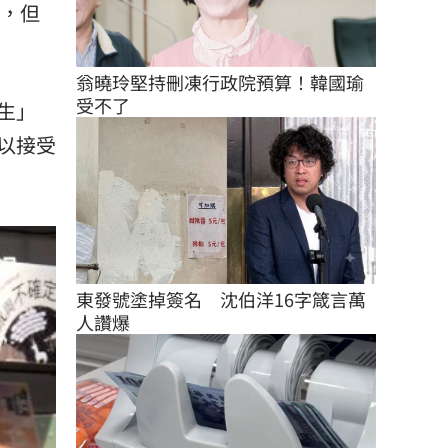
播，但
翁曉玲堅持刪凍行政院預算！韓國瑜
受不了
生」
以接受
東發號塗掉簽名　沈伯洋16字箴言萬
人讚爆