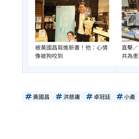
直擊／
被黃國昌寫進新書！他：心情
共為患
像被狗咬到
黃國昌
洪慈庸
卓冠廷
小產