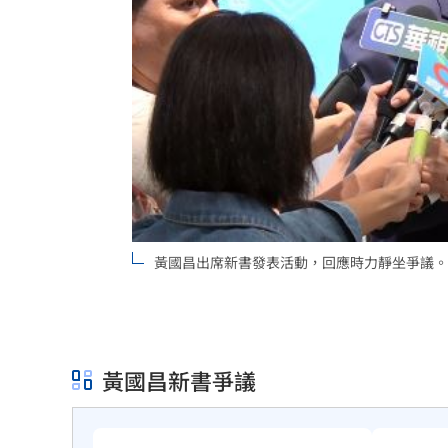
黃國昌出席新書發表活動，回應時力靜坐爭議。
黃國昌新書爭議