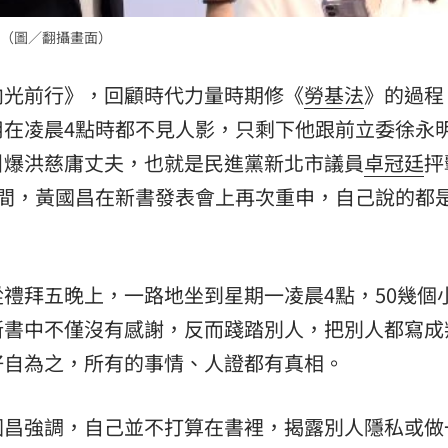
:00
（圖／翻攝畫面）
11:00
向光前行》，回顧時代力量時期修《
勞基法
》的過程
用在凌晨4點時都不見人影，只剩下他跟前立委徐永
引爆洪慈庸丈夫，也就是民進黨新北市議員
卓冠廷
抨
晚間，黃國昌在新書發表會上再次重申，自己說的都
禮拜五晚上，一路地坐到星期一凌晨4點，50幾個
新書中不僅沒有感謝，反而踐踏別人，把別人都寫成
好自為之，所有的事情、人證都有真相。
國昌強調，自己並不打算在書裡，揭露別人隱私或做