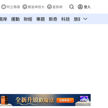
阿立導讀
寶島神很大
富房網
登入
兩岸
運動
財經
專題
新奇
科技
旅遊
汽車
寵物