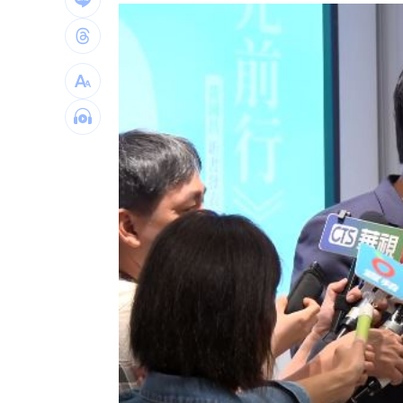
工作太忙上腹痛沒食慾 竟罹癌王4期轉
川湖賺逾11股本！ 逆勢衝上萬金
17:33
白海豚攪局！離島船班最新異動一次看
台南人最愛壽司排行榜曝光：6款都是它
台灣彩券開獎直播中
20:31
LIVE三立+24小時直播
15:27
三立iNEWS新聞台線上直播
18:00
市場到酒場料理！可果美蕃茄醬創無限
父親節送會拉筋的按摩椅 爸爸「筋歡喜
油品食安事件引關注 挑選保健食品要注