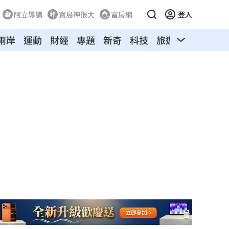
阿立導讀
寶島神很大
富房網
登入
兩岸
運動
財經
專題
新奇
科技
旅遊
汽車
寵物