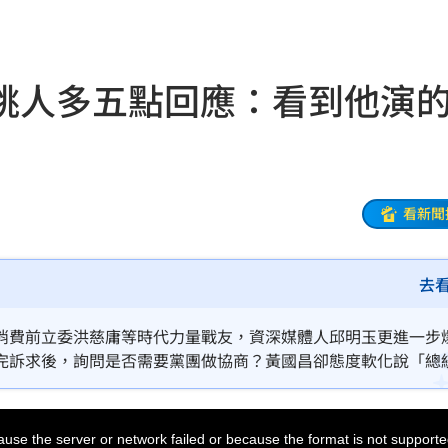
開酸
20:57
20:57
姚人多五點回應：看到他演
莫茲
20:56
撼全場
20:55
辛勞
20:54
看新聞
20:48
去
BP神曲
20:42
回
20:39
消費前立委洪慈庸等時代力量戰友，資深媒體人邱明玉更進一步
完訴求後，詢問是否需要黨團做協商？黃國昌卻態度軟化說「總
調查
20:35
多年的姚人多，罕見列五點回應。
歉了
20:30
use the server or network failed or because the format is not supporte