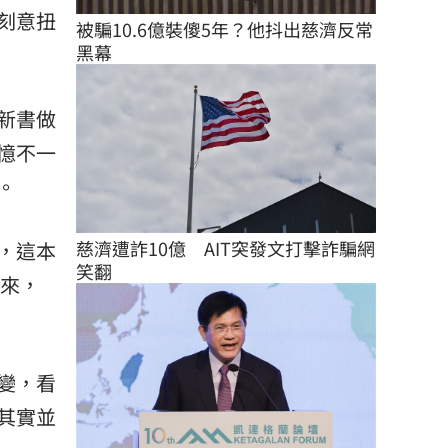
刻意扭
被騙10.6億裝傻5年？他抖出慈濟反常
黑幕
新書做
憶不一
。
慈濟遭詐10億　AIT突發文打擊詐騙網
，這本
笑翻
年來，
變，看
其實並