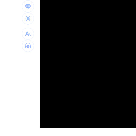
window.
SBS歌謠大戰驚見放送事故！3主持人齊
首次影像被打臉 伊朗新最高領袖傳病
影片曝光！台中囂張男揮刀還尿在警身
AND2BLE、ALD1黑白對決！神級舞台
台灣彩券開獎直播中
20:31
LIVE三立+24小時直播
15:27
三立iNEWS新聞台線上直播
18:00
商場戰國來臨 台中「頂奢大道」逐漸
台彩父親節推新刮刮樂千萬頭獎超「爸
「拍片人的多重宇宙」職涯論壇9/12登