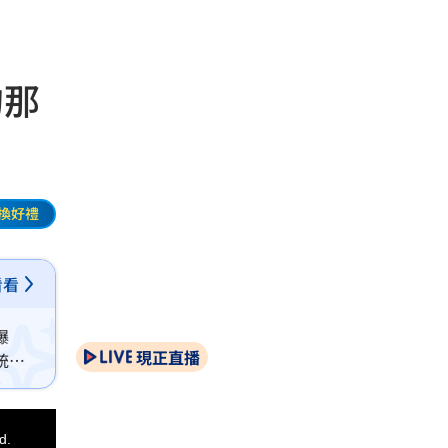
的那
換好禮
看看
爆
現正直播
統，
d.