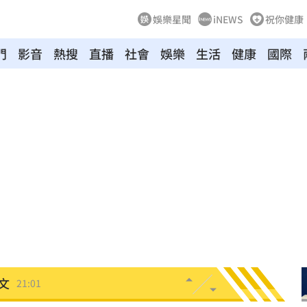
娛樂星聞
iNEWS
祝你健康
門
影音
熱搜
直播
社會
娛樂
生活
健康
國際
中國
21:25
悔了
21:19
21:18
真相
21:11
文
21:01
動
20:58