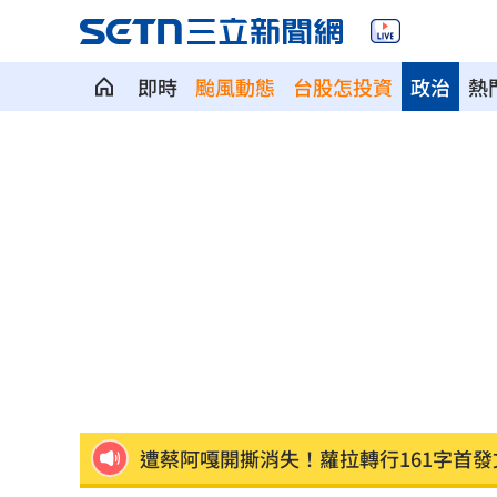
即時
颱風動態
台股怎投資
政治
熱
長崎原爆典禮台灣待遇惹議 遭疑顧忌
6旬嬤省吃儉用擁千萬養老金 因1事後
RIIZE 3神曲連發！成燦一句話逼哭粉絲
洞洞鞋竟是假透氣！藥師揭黴菌培養皿
遭蔡阿嘎開撕消失！蘿拉轉行161字首發
狂飆後考驗來了！下週1指標恐掀美股暴