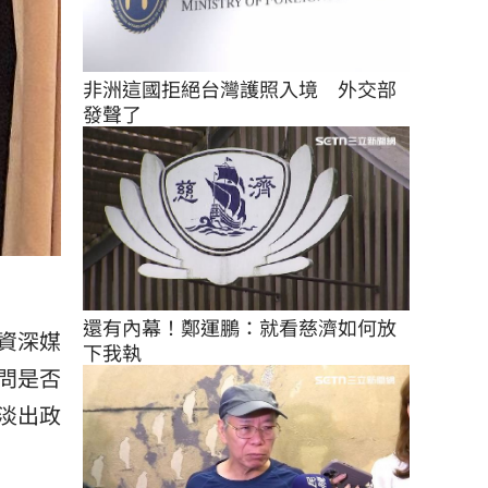
非洲這國拒絕台灣護照入境　外交部
發聲了
還有內幕！鄭運鵬：就看慈濟如何放
資深媒
下我執
問是否
淡出政