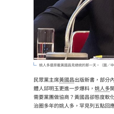
姚人多還原載黃國昌見總統的那一天。（圖／中
民眾黨主席
黃國昌
出版新書，部分
體人邱明玉更進一步爆料，
姚人多
需要黨團做協商？黃國昌卻態度軟
治圈多年的姚人多，罕見列五點回