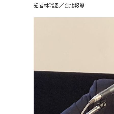
記者林瑞恩／台北報導
8國球員齊聚高雄 Formosa 7s掀足球
理想混蛋號召粉絲跨海追星吃美食！
18: