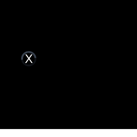
卡住
20:30
危
20:30
上
20:24
炸全場
20:19
Video
Player
is
loading.
成形
12:00
」氣
12:00
場！
10:30