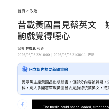
蔣萬安再提疫苗封存30年！周軒引判決
首頁
政治
2026全球移居排名 台灣「第5」贏日韓
昔載黃國昌見蔡英文 
革命衛隊要美滿足條件 否則不開放荷
齣戲覺得噁心
ALLDAY PROJECT太狂！LIVE實力震
顧立雄視導第三作戰區 慰勉參演官兵
記者
林瑞恩
報導
2026/06/05 22:10:00
2026/06/06 21:30:11
更新
放雙手騎車喊手麻！騎士遭打臉仍判罰
阿立幫你摘要新聞重點
夢幻跨團合體！SUMMER ANJELS重現
新／女大生伴兒屍6日聲押...法官裁定請
民眾黨主席黃國昌出版新書，但部分內容被質疑，
料，姚人多開著車載黃國昌去見前總統蔡英文，聽
我駐日內瓦處長遭爆惡行 外交部啟動
我知道你的難處」。關於這段過程，已淡出政治圈
This
清大校長續任秒出國選校長！高為元道
is
a
The media could not be loaded, either beca
modal