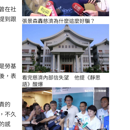
曾在社
提到跟
張景森轟慈濟為什麼這麼好騙？
是勞基
後，表
看完慈濟內部信失望　他提《靜思
語》酸爆
責的
，不久
的感