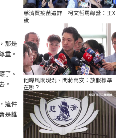
慈濟買疫苗遭詐　柯文哲罵綠營：王X
蛋
，那是
尊重。
應了。
他曝風雨現況、問蔣萬安：放假標準
去。
在哪？
，這件
會是誰