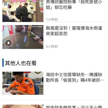
男傳訊醫院粉專「殺死掛號小
姐」辯忘吃藥
7小時前
颱風還沒到！基隆爆海水倒灌 
商家超哀怨
8小時前
其他人也在看
海巡中士怕督導缺失…掩護缺
勤所長「偷簽到」瞞4年被抓
包！下場曝光
起床就先做件事，沒三天小腹