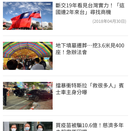
斷交19年看見台灣實力！「這
國連2年來台」尋找商機
(2018年04月30日)
地下墳墓遷葬…挖3.6米見400
座！急辦法會
擋暴衝特斯拉「救很多人」賓
士車主身分曝
買疫苗被騙10.6億！慈濟多年