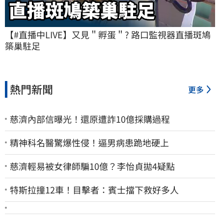
【#直播中LIVE】又見＂孵蛋＂? 路口監視器直播斑鳩
築巢駐足
熱門新聞
更多
慈濟內部信曝光！還原遭詐10億採購過程
精神科名醫驚爆性侵！逼男病患跪地硬上
慈濟輕易被女律師騙10億？李怡貞拋4疑點
特斯拉撞12車！目擊者：賓士擋下救好多人