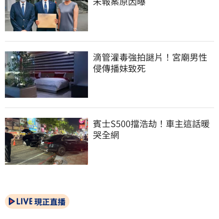
未報案原因曝
滴管灌毒強拍謎片！宮廟男性
侵傳播妹致死
賓士S500擋浩劫！車主這話暖
哭全網
現正直播