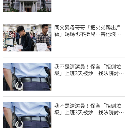
回善款
同父異母哥哥「把弟弟踢出戶
籍」媽媽也不挺兒…害他沒收
到教召令遭判刑
我不是清潔員！保全「拒倒垃
圾」上班3天被炒 找法院討公
道結果出爐
我不是清潔員！保全「拒倒垃
圾」上班3天被炒 找法院討公
道結果出爐