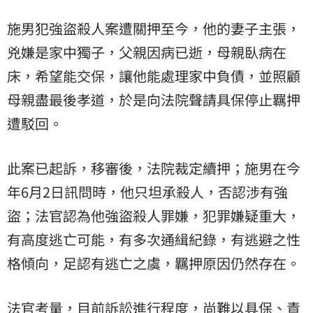
施男犯強盜殺人案遭關押至今，他的妻子主張，
兇嫌是家中獨子，父親因病已逝，母親臥病在
床，希望能交保，讓他能處理家中負債，並照顧
母親盡最後孝道，於是向法院聲請具保停止羈押
遭駁回。
此案已起訴，移審後，法院裁定續押；施男在今
年6月2日訊問時，他只坦承殺人，否認涉有強
盜；法官認為他強盜殺人罪嫌，犯罪嫌疑重大，
有高度逃亡可能，有多次通緝紀錄，有逃避之性
格傾向，足認有逃亡之虞，羈押原因仍然存在。
法官考量，目前訴訟進行程度，尚難以具保、責