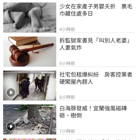
少女在家產子男嬰夭折　裹毛
巾藏住處多日
4小時前
拆監獄家書見「叫別人老婆」
人妻氣炸
6小時前
社宅包租爆糾紛　房客控業者
硬闖屋內趕人
6小時前
白海豚發威！宜蘭強風磁磚
砸、樹倒
7小時前