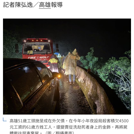
記者陳弘逸／
高雄
報導
滿，被裁定自6月23日起延押2個月。
高雄51歲工頭施旻成在外欠債，在今年小年夜設局殺害積欠4500
元工資的61歲方姓工人，還變賣從洗劫死者身上的金飾，再將屍
體載往屏東棄屍。（圖／翻攝畫面）