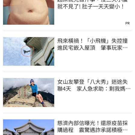
就不見了! 肚子一天天變小！
PR
飛來橫禍！「小飛機」失控撞
進民宅嵌入屋頂 肇事玩家疑
心虛落跑了
女山友攀登「八大秀」迷途失
聯4天 家人急求助：剩我媽還
沒找到
慈濟內部信曝光！還原疫苗採
購過程 震驚遇詐承諾積極追