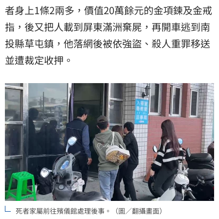
者身上1條2兩多，價值20萬餘元的金項鍊及金戒
指，後又把人載到屏東滿洲棄屍，再開車逃到
南
投縣草屯鎮
，他落網後被依強盜、殺人重罪移送
並遭裁定收押。
死者家屬前往殯儀館處理後事。（圖／翻攝畫面）