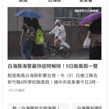
白海豚海警最快這時解除！9日颱風假一覽
輕度颱風白海豚影響台灣，今（9）日連江縣及
新竹縣8所學校颱風假！據中央氣象署今日2時觀
測，白海豚中心位置在臺北東北東方3060公里之
-441分鐘前
海面上，以每小時4轉13公里速度，向西北西轉
北北西進行。其暴風圈已進入臺灣北部海面及東
北部海面，對臺灣北部海面及臺灣東北部海面構
新／白海豚近北部海面！
白海豚外圍雨帶