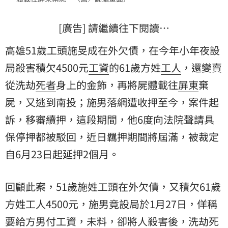
[廣告] 請繼續往下閱讀…
高雄51歲工頭施旻成在外欠債，在今年小年夜設
局殺害積欠4500元
工資
的61歲方姓
工人
，還變賣
從洗劫
死者
身上的金飾，再將屍體載往
屏東
棄
屍，又逃到南投；施男落網遭收押至今，案件起
訴，移審續押，這段期間，他6度向法院聲請具
保停押都被駁回，近日羈押期間將屆滿，被裁定
自6月23日起延押2個月。
回顧此案，51歲施姓工頭在外欠債，又積欠61歲
方姓工人4500元，施男竟設局於1月27日，佯稱
要給方男付工資，未料，卻將人殺害後，洗劫死