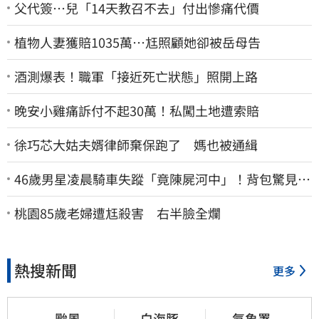
父代簽…兒「14天教召不去」付出慘痛代價
植物人妻獲賠1035萬…尪照顧她卻被岳母告
酒測爆表！職軍「接近死亡狀態」照開上路
晚安小雞痛訴付不起30萬！私闖土地遭索賠
徐巧芯大姑夫婿律師棄保跑了 媽也被通緝
46歲男星凌晨騎車失蹤「竟陳屍河中」！背包驚見
20kg水泥塊 死因成謎
桃園85歲老婦遭尪殺害 右半臉全爛
熱搜新聞
更多
颱風
白海豚
氣象署