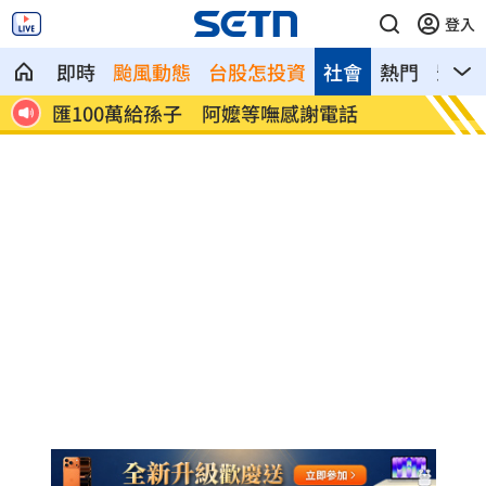
登入
即時
颱風動態
台股怎投資
社會
熱門
影音
假一覽
匯100萬給孫子 阿嬤等嘸感謝電話
張元瀚