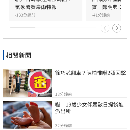
成威脅，預計白海豚強度有稍減弱且暴風圈有縮
氣象署發豪雨特報
實　鄭明典：別
小的趨勢，最快明日中午前解除海上颱風警報。
-133分鐘前
-41分鐘前
相關新聞
徐巧芯翻車？陳柏惟曬2照回擊
18分鐘前
嚇！19歲少女伴屍數日提袋進
派出所
32分鐘前