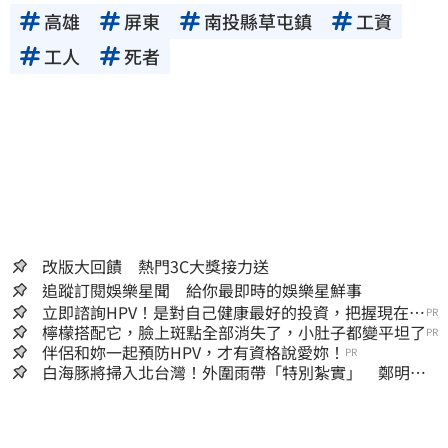
高雄
屏東
南投縣草屯鎮
工資
工人
死者
改版大回饋 熱門3C大獎接力送
追蹤訂閱娛樂星聞 給你最即時的娛樂星鮮事
立即諮詢HPV！是對自己健康最好的投資，把握現在不
PR
嫌晚！
檸檬搭配它，臉上斑點全部消失了，小肚子都變平坦了
PR
伴侶和妳一起預防HPV，才有資格說愛妳！
PR
白海豚將掃入北台灣！外圍雨帶「特別紮實」 鄭明典
警告別出門