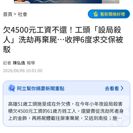
首頁
社會
看新聞換好禮
欠4500元工資不還！工頭「設局殺
人」洗劫再棄屍…收押6度求交保被
駁
記者
陳弘逸
報導
2026/06/06 10:01:00
阿立幫你摘要新聞重點
去看看
高雄51歲工頭施旻成在外欠債，在今年小年夜設局殺害
積欠4500元工資的61歲方姓工人，還變賣從洗劫死者身
上的金飾，再將屍體載往屏東棄屍，又逃到南投；施男
落網遭收押至今，案件起訴，移審續押，這段期間，他6
度向法院聲請具保停押都被駁回，近日羈押期間將屆