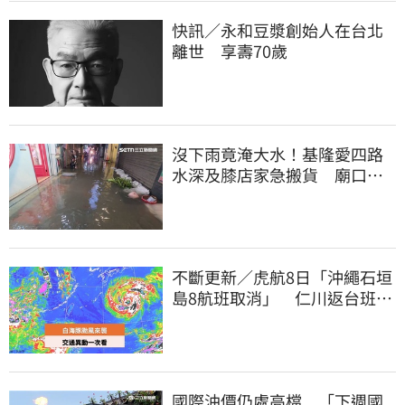
快訊／永和豆漿創始人在台北
離世 享壽70歲
沒下雨竟淹大水！基隆愛四路
水深及膝店家急搬貨 廟口夜
市封路改道
不斷更新／虎航8日「沖繩石垣
島8航班取消」 仁川返台班機
提前1天起飛
國際油價仍處高檔 「下週國