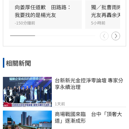
德出面緩頰，建議田路路應先安頓好生活，並提
向姜厚任道歉　田路路：
獨／批曹雨婷帳
議透過口述歷史記錄資深藝人的故事。許常德同
我要找的是楊光友
光友再轟余天工
時批評現任理事長曹雨婷不應神隱，呼籲工會應
-150分鐘前
5小時前
展現具體作為照顧資深藝人，而非僅提供勞健保
功能。整起事件引發關注，田路路則強調目前先
處理身體狀況，後續發展仍待觀察。
相關新聞
台新新光金控淨零論壇 專家分
享永續治理
1天前
商場戰國來臨　台中「頂奢大
道」逐漸成形