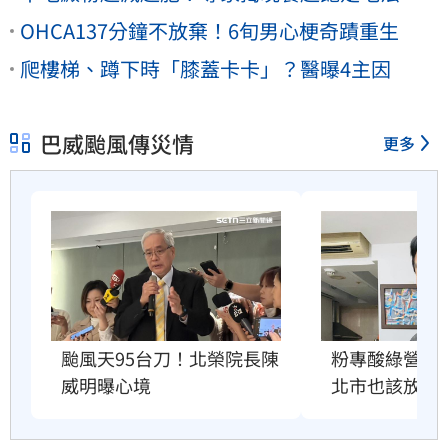
OHCA137分鐘不放棄！6旬男心梗奇蹟重生
爬樓梯、蹲下時「膝蓋卡卡」？醫曝4主因
巴威颱風傳災情
更多
粉專酸綠營颱
颱風天95台刀！北榮院長陳
北市也該放4
威明曝心境