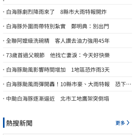
白海豚劇烈降雨來了 8縣市大雨特報開炸
白海豚外圍雨帶特別紮實 鄭明典：別出門
全聯阿嬤級洗碗精 客人讚去油力強用45年
73歲首過父親節 他找亡妻淚：今天好快樂
白海豚颱風影響時間增加 1地區恐炸雨3天
白海豚颱風雨彈開轟！10縣市豪、大雨特報 恐下到
明天
中颱白海豚逐漸逼近 北市工地鷹架突倒塌
熱搜新聞
更多