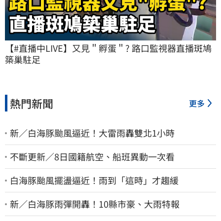
【#直播中LIVE】又見＂孵蛋＂? 路口監視器直播斑鳩
築巢駐足
熱門新聞
更多
新／白海豚颱風逼近！大雷雨轟雙北1小時
不斷更新／8日國籍航空、船班異動一次看
白海豚颱風擺盪逼近！雨到「這時」才趨緩
新／白海豚雨彈開轟！10縣市豪、大雨特報