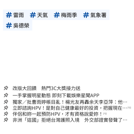
雷雨
天氣
梅雨季
氣象署
吳德榮
改版大回饋 熱門3C大獎接力送
一手掌握明星動態 即刻下載娛樂星聞APP
獨家／批曹雨婷帳目亂！楊光友再轟余天李亞萍：他們
工會跟演藝圈沒關
立即諮詢HPV！是對自己健康最好的投資，把握現在不
PR
嫌晚！
伴侶和妳一起預防HPV，才有資格說愛妳！
PR
非洲「這國」拒絕台灣護照入境 外交部證實發聲了：
持續交涉聯繫