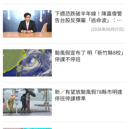
下週恐跌破半年線！陳嘉偉警
告台股反彈屬「逃命波」：空
頭大屠殺剛開始
(2026年08月07日)
颱風假宣布了 明「新竹縣8校」
停課不停班
新／有望放颱風假?8縣市明達
停班停課標準