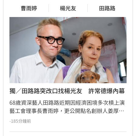
曹雨婷
楊光友
田路路
獨／田路路突改口找楊光友　許常德爆內幕
68歲資深藝人田路路近期因經濟困境多次槓上演
藝工會理事長曹雨婷，更公開點名創辦人姜厚任
出面，事後卻發文坦言搞錯對象，真正想找的是
-185分鐘前
前理事長楊光友。楊光友對此回應，質疑田路路
晚年困頓不應全歸咎於工會。對此，音樂人許常