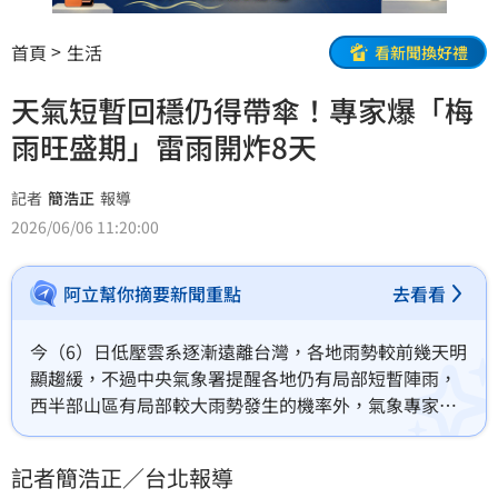
首頁
生活
看新聞換好禮
天氣短暫回穩仍得帶傘！專家爆「梅
雨旺盛期」雷雨開炸8天
記者
簡浩正
報導
2026/06/06 11:20:00
阿立幫你摘要新聞重點
去看看
今（6）日低壓雲系逐漸遠離台灣，各地雨勢較前幾天明
顯趨緩，不過中央氣象署提醒各地仍有局部短暫陣雨，
西半部山區有局部較大雨勢發生的機率外，氣象專家吳
德榮也提醒，真正需要提高警覺的時間點其實落在下
週，下週一起台灣將進入典型的「梅雨旺盛期」，為期8
記者簡浩正／台北報導
天各地都有出現劇烈天氣與致災性降雨的風險。（記