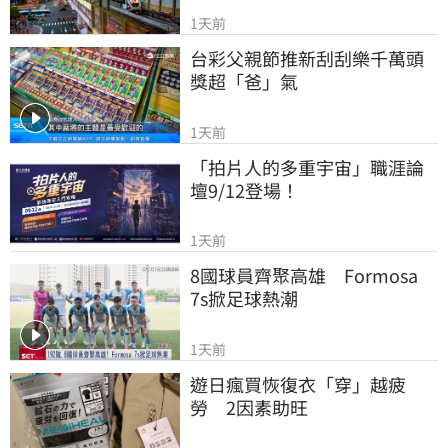
1天前
台彩父親節推新刮刮樂千萬頭
獎超「爸」氣
1天前
「拍片人的多重宇宙」職涯論
壇9/12登場！
1天前
8國球員齊聚高雄　Formosa 
7s掀足球熱潮
1天前
遊日瘋買恢復衣「穿」越疲
勞　2因素助旺