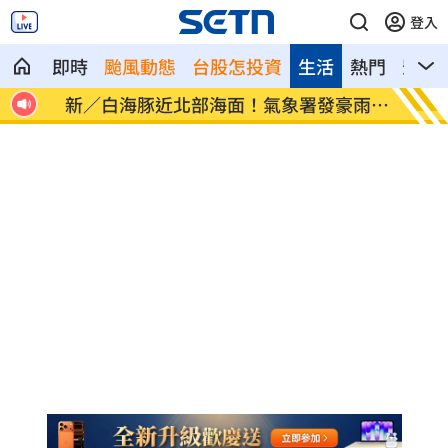
登入
即時
颱風動態
台股怎投資
生活
熱門
影音
像台
新／白海豚近北部海面！氣象署發豪雨特
南電Q
報