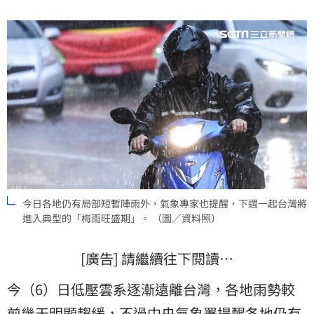
者：簡浩正）
今日各地仍有局部短暫陣雨外，氣象專家也提醒，下週一起台灣將
進入典型的「梅雨旺盛期」。 （圖／資料照）
[廣告] 請繼續往下閱讀…
今（6）日低壓雲系逐漸遠離台灣，各地雨勢較
前幾天明顯趨緩，不過中央
氣象署
提醒各地仍有