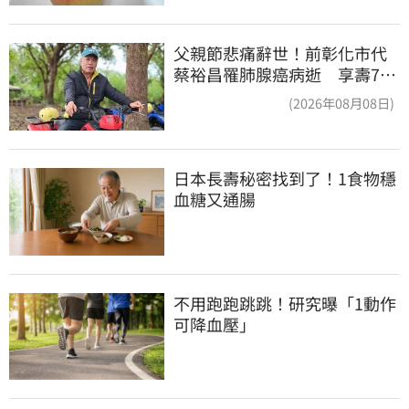
父親節悲痛辭世！前彰化市代
蔡裕昌罹肺腺癌病逝 享壽71
歲
(2026年08月08日)
日本長壽秘密找到了！1食物穩
血糖又通腸
不用跑跑跳跳！研究曝「1動作
可降血壓」