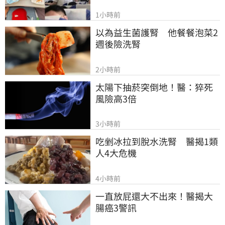
1小時前
以為益生菌護腎　他餐餐泡菜2
週後險洗腎
2小時前
太陽下抽菸突倒地！醫：猝死
風險高3倍
3小時前
吃剉冰拉到脫水洗腎　醫揭1類
人4大危機
4小時前
一直放屁還大不出來！醫揭大
腸癌3警訊