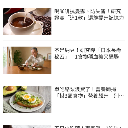
喝咖啡抗憂鬱、防失智！研究
證實「這1款」還能提升記憶力
不是納豆！研究曝「日本長壽
秘密」 1食物穩血糖又通腸
單吃酪梨浪費了！營養師揭
「搭3類食物」營養飆升 別再
加蜂蜜
不只少吃鹽！專家曝「1吃法」