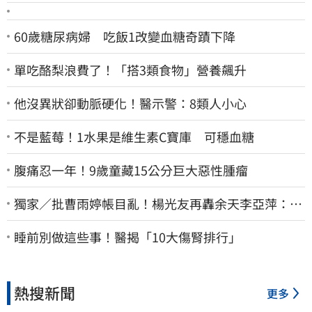
60歲糖尿病婦 吃飯1改變血糖奇蹟下降
單吃酪梨浪費了！「搭3類食物」營養飆升
他沒異狀卻動脈硬化！醫示警：8類人小心
不是藍莓！1水果是維生素C寶庫 可穩血糖
腹痛忍一年！9歲童藏15公分巨大惡性腫瘤
獨家／批曹雨婷帳目亂！楊光友再轟余天李亞萍：他
們工會跟演藝圈沒關
睡前別做這些事！醫揭「10大傷腎排行」
熱搜新聞
更多