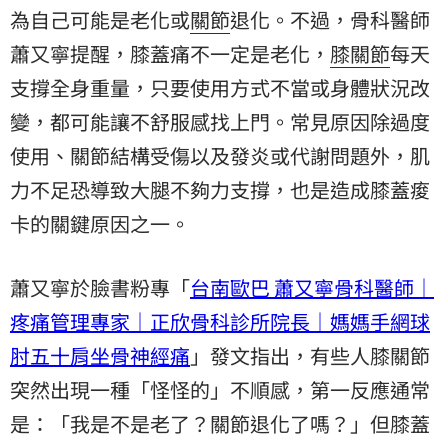
為自己可能是老化或
關節
退化。不過，骨科醫師
蕭又寧
提醒，膝蓋痛不一定是老化，
膝關節
每天
支撐全身重量，只要使用方式不當或身體狀況改
變，都可能讓不舒服感找上門。常見原因除過度
使用、關節結構受傷以及發炎或代謝問題外，
肌
力
不足恐導致大腿不夠力支撐，也是造成膝蓋痠
卡的關鍵原因之一。
蕭又寧於臉書粉專「
台南歐巴 蕭又寧骨科醫師｜
疼痛管理專家｜正欣骨科診所院長｜媽媽手網球
肘五十肩坐骨神經痛
」發文指出，有些人膝關節
突然出現一種「怪怪的」不順感，第一反應通常
是：「我是不是老了？關節退化了嗎？」但膝蓋