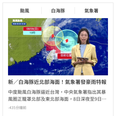
颱風
白海豚
氣象署
新／白海豚近北部海面！氣象署發豪雨特報
中度颱風白海豚逼近台灣，中央氣象署指出其暴
風圈正籠罩北部及東北部海面，8日深夜至9日白
天是影響最劇烈時刻。受外圍環流影響，中北部
-435分鐘前
山區恐現大豪雨，新竹苗栗累積雨量上看350毫