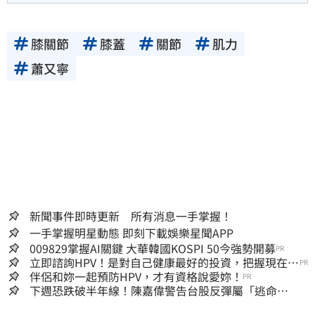
膝關節
膝蓋
關節
肌力
蕭又寧
新聞事件即時更新 所有消息一手掌握！
一手掌握明星動態 即刻下載娛樂星聞APP
009829掌握AI關鍵 大華韓國KOSPI 50今強勢開募
PR
立即諮詢HPV！是對自己健康最好的投資，把握現在不
PR
嫌晚！
伴侶和妳一起預防HPV，才有資格說愛妳！
PR
下週恐跌破半年線！陳嘉偉警告台股反彈屬「逃命
波」：空頭大屠殺剛開始