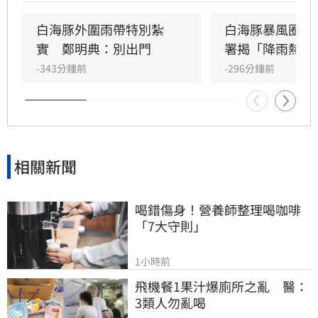
米，花東地區則受沉降作用影響，持續出現38度
極端高溫。沿海地區風浪強勁，基隆北海岸掀起
白海豚外圍雨帶特別紮
白海豚暴風圈縮
6米巨浪，適逢年度大潮，低窪地區務必慎防積
實　鄭明典：別出門
署揭「降雨熱區
淹水。預計颱風將於9日晚間登陸中國後減弱，
-343分鐘前
-296分鐘前
北部降雨有望在10日清晨趨緩，提醒民眾父親節
連假期間避免前往山區及海邊活動，並隨時留意
氣象署最新發布的豪雨特報與防颱資訊，確保生
命財產安全。
相關新聞
喝錯傷身！營養師整理喝咖啡
「7大守則」
1小時前
飛機餐1果汁爆廁所之亂　醫：
3類人勿亂喝