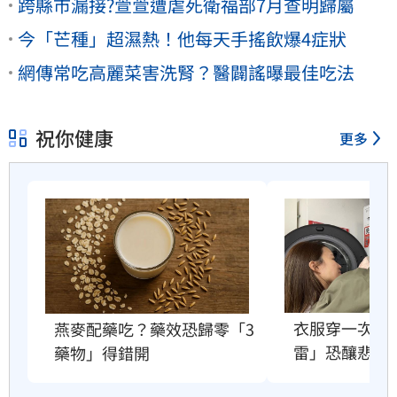
跨縣市漏接?萱萱遭虐死衛福部7月查明歸屬
今「芒種」超濕熱！他每天手搖飲爆4症狀
網傳常吃高麗菜害洗腎？醫闢謠曝最佳吃法
祝你健康
更多
衣服穿一次就
燕麥配藥吃？藥效恐歸零「3
雷」恐釀悲劇
藥物」得錯開