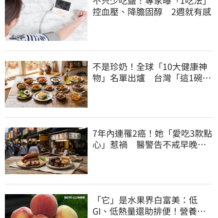
控血壓、降膽固醇 2週就有感
不是珍奶！全球「10大健康神
物」名單出爐 台灣「這1碗」
霸氣上榜
7年內連罹2癌！她「愛吃3款點
心」惹禍 醫警告不戒早晚有
肝癌
「它」是水果界白富美：低
GI、低熱量還助排便！營養師