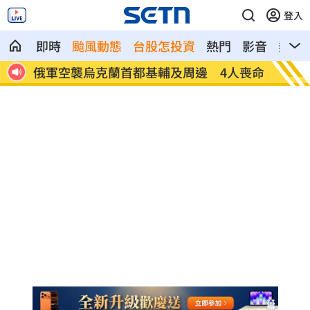
登入
即時
颱風動態
台股怎投資
熱門
影音
熱搜
俄軍空襲烏克蘭首都基輔及周邊 4人喪命
費仔確
注