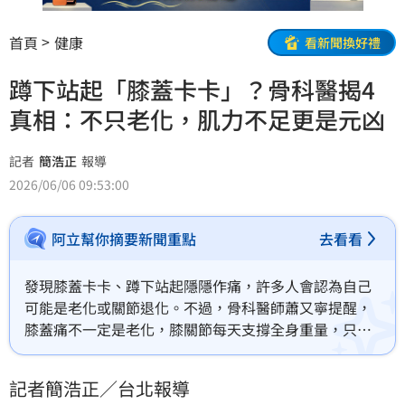
首頁
健康
看新聞換好禮
蹲下站起「膝蓋卡卡」？骨科醫揭4
真相：不只老化，肌力不足更是元凶
記者
簡浩正
報導
2026/06/06 09:53:00
阿立幫你摘要新聞重點
去看看
發現膝蓋卡卡、蹲下站起隱隱作痛，許多人會認為自己
可能是老化或關節退化。不過，骨科醫師蕭又寧提醒，
膝蓋痛不一定是老化，膝關節每天支撐全身重量，只要
使用方式不當或身體狀況改變，都可能讓不舒服感找上
門。常見原因除過度使用、關節結構受傷以及發炎或代
記者簡浩正／台北報導
謝問題外，肌力不足恐導致大腿不夠力支撐，也是造成