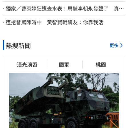
獨家／曹雨婷狂遭查水表！周遊李朝永發聲了 真實
看法曝光
遭挖昔罵陳時中 黃智賢戰網友：你靠我活
熱搜新聞
更多
漢光演習
國軍
桃園