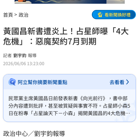
首頁
政治
看新聞換好禮
黃國昌新書遭炎上！占星師曝「4大
危機」：惡魔契約7月到期
記者
劉宇鈞
報導
2026/06/06 13:23:00
阿立幫你摘要新聞重點
去看看
民眾黨主席黃國昌日前發表新書《向光前行》，書中部
分內容遭到批評，甚至被質疑與事實不符。占星師小森5
日在粉專「占星論天下－小森」揭開黃國昌的4大危機，
包含眾叛親離、舊戰友反噬、群眾情緒轉向及話術被拆
解，而這些都是「惡魔契約」7月到期的前震。
政治中心／劉宇鈞報導