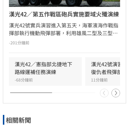
漢光42／第五作戰區砲兵實施要域火殲演練
漢光42號實兵演習進入第五天，海軍濱海作戰指
揮部執行機動飛彈部署，利用雄風二型及三型飛
彈扼控關鍵海域；第五作戰區實施「要域火殲」
-201分鐘前
演練，展現砲兵快速應處與戰術轉換效能。此
外，陸軍58砲指部海馬士多管火箭執行跨區增
援，在風雨中迅速抵達戰術位置，展現高機動性
漢光42／憲指部北捷地下
漢光42號演習
與精準遠程打擊力。
路線運補任務演練
復仇者飛彈部隊
-68分鐘前
11分鐘前
相關新聞