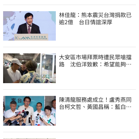
林佳龍：熊本震災台灣捐款已
逾2億 台日情誼深厚
大安區市場拜票時遭民眾嗆擋
路 沈伯洋致歉：希望能夠精
進動線的引導
陳清龍服務處成立！盧秀燕同
台柯文哲、黃國昌稱：藍白同
心、共創未來