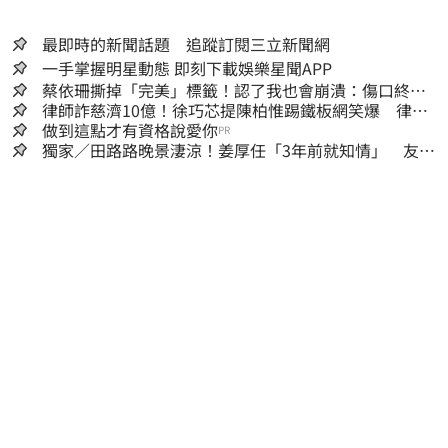
最即時的新聞話題 追蹤訂閱三立新聞網
一手掌握明星動態 即刻下載娛樂星聞APP
蔡依珊撕掉「完美」標籤！認了我也會崩潰：傷口終究
會癒合
律師詐慈濟10億！徐巧芯提陳柏惟踢鐵板網笑爆 律師
再曬1照補刀
做到這點才有資格說愛你
PR
獨家／田路路晚景淒涼！姜厚任「3年前就知情」 友人
私下援助內幕曝光