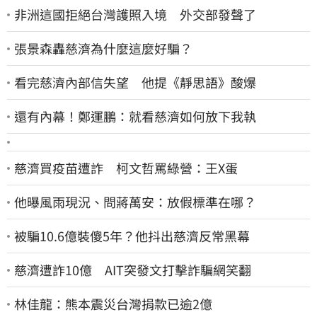
非洲這國拒絕台灣護照入境 外交部發聲了
張景森轟慈濟為什麼這麼好騙？
看完慈濟內部信失望 他提《靜思語》酸爆
還有內幕！鄭運鵬：就看慈濟如何放下我執
慈濟買疫苗遭詐 柯文哲罵綠營：王X蛋
他曝風雨現況、問蔣萬安：放假標準在哪？
被騙10.6億裝傻5年？他抖出慈濟反常黑幕
慈濟遭詐10億 AIT突發文打擊詐騙網笑翻
林佳龍：熊本震災台灣捐款已逾2億