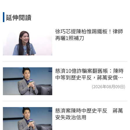
延伸閱讀
徐巧芯提陳柏惟踢鐵板！律師
再曬1照補刀
慈濟10億詐騙案翻舊帳：陳時
中等到歷史平反，蔣萬安償還
2022政治利息
(2026年08月09日)
慈濟案陳時中歷史平反　蔣萬
安失政治信用