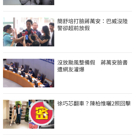
簡舒培打臉蔣萬安：巴威沒陸
警卻超前放假
沒放颱風整備假　蔣萬安臉書
遭網友灌爆
徐巧芯翻車？陳柏惟曬2照回擊