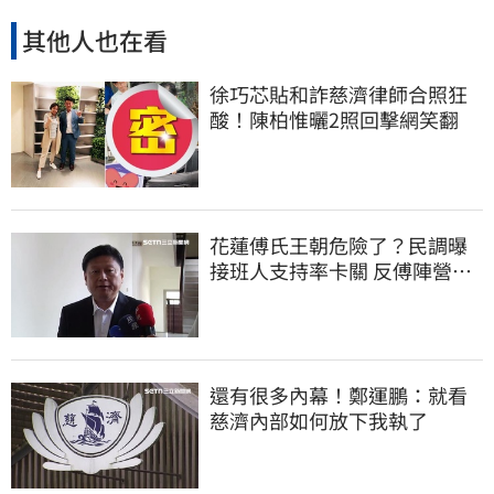
其他人也在看
徐巧芯貼和詐慈濟律師合照狂
酸！陳柏惟曬2照回擊網笑翻
花蓮傅氏王朝危險了？民調曝
接班人支持率卡關 反傅陣營迎
逆襲曙光
還有很多內幕！鄭運鵬：就看
慈濟內部如何放下我執了