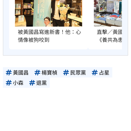
直擊／黃國昌
被黃國昌寫進新書！他：心
《養共為患》
情像被狗咬到
黃國昌
楊寶楨
民眾黨
占星
小森
退黨