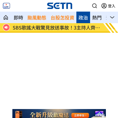
登入
即時
颱風動態
台股怎投資
政治
熱門
影音
人齊卡
清大校長續任秒出國選校長！高為元道歉
影片曝
了