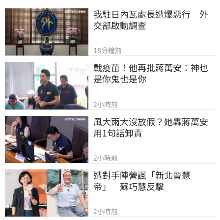
我駐日內瓦處長遭爆惡行　外
交部啟動調查
18分鐘前
戰疫苗！他再批蔣萬安：神也
是你鬼也是你
2小時前
風大雨大沒放假？她轟蔣萬安
用1句話卸責
2小時前
遭對手陣營諷「新北晉慧
帝」　蘇巧慧反擊
2小時前