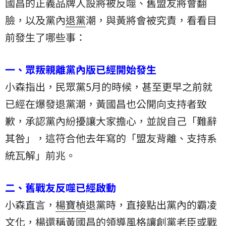
國昌的正義品牌人設將被反噬、舊盟友將會翻
臉，以及黨內
退黨
潮，與黃將會被究責，看看目
前發生了哪些事：
一、眾叛親離黨內版已經開始發生
小森指出，民眾黨5月的時候，甚至更早之前就
已經在爆發退黨潮，黃國昌也公開向支持者致
歉，承認黨內紛擾讓大家擔心，並說自己「難辭
其咎」，這符合他去年寫的「盟友背離、支持系
統瓦解」前兆。
二、舊戰友反噬已經啟動
小森直言，
楊寶楨
退黨時，直接點出黨內的霸凌
文化，楊還稱黃國昌的領導風格讓創黨老臣或戰