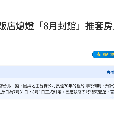
定他
14:58
開搶
14:50
級飯店熄燈「8月封館」推套房
媽媽
14:50
錢花
14:46
長
14:39
看新聞
幕
14:36
去
動
14:36
了
14:33
店台北一館，因與地主台糖公司長達20年的租約即將到期，預計
住房日為7月31日，8月1日正式封館。因應飯店即將結束營運，
:32
者：簡浩正）
聲了
14:32