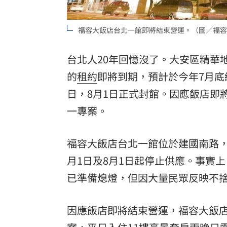
「拍片人的多重宇宙」職涯論壇9/12登
福容大飯店台北一館即將結束營運。（圖／福容
8國球員齊聚高雄 Formosa 7s掀足球
台北人20年回憶沒了。大安區精華
理想混蛋號召粉絲跨海追星吃美食！
18:
的
租約
即將到期，預計於今年7月底
日，8月1日正式封館。因應飯店即
一專案。
福容大飯店台北一館位於建國南路
月1日及8月1日起停止供應。事實
已準備熄燈，但因大量民眾反映不捨
因應飯店即將結束營運，福容大飯