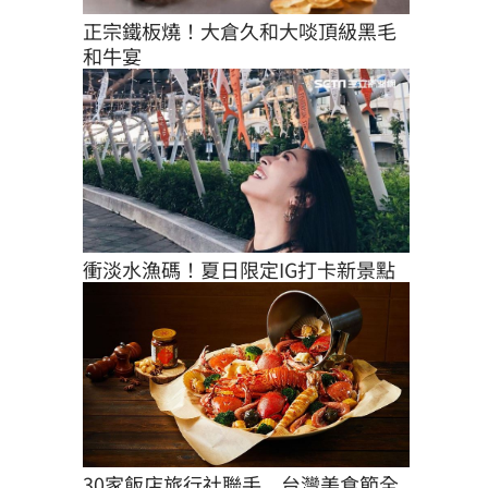
正宗鐵板燒！大倉久和大啖頂級黑毛
和牛宴
衝淡水漁碼！夏日限定IG打卡新景點
30家飯店旅行社聯手　台灣美食節全