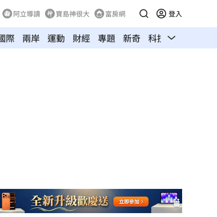
阿立導讀
寶島神很大
富房網
登入
國際
兩岸
運動
財經
專題
新奇
科技
汽車
寵物