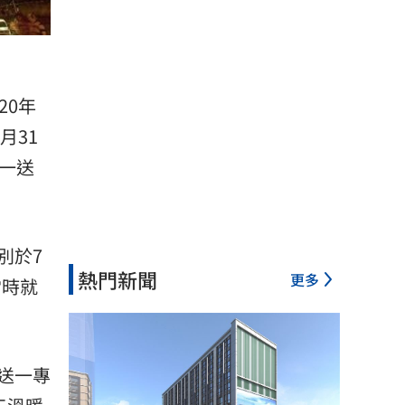
20年
月31
一送
別於7
熱門新聞
更多
當時就
送一專