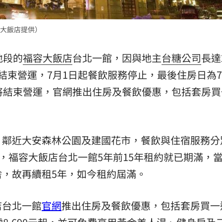
場！
10:30
大飯店提供）
熱潮
10:00
地段的
福容大飯店
台北一館，因與地主
台糖公司
長達
15
結束營運，7月1日起餐飲服務停止，最後住房日為7
將結束營運，官網推出住房及餐飲優惠，包括套房買
，鄰近大安森林公園及建國花市，餐飲與住宿服務分
上，福容大飯店台北一館5年前15年租約就已期滿，
，故再續租5年，如今租約屆滿。
店台北一館
官網
推出住房及餐飲優惠，包括套房買一