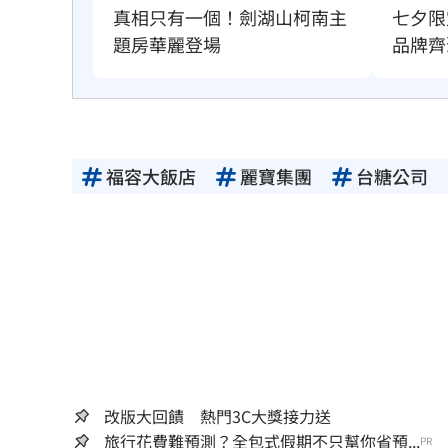
真相只有一個！劍湖山柯南主
七夕限
題房華麗登場
品牌齊
福容大飯店
麗寶集團
台糖公司
改版大回饋 熱門3C大獎接力送
旅行花費難預測？全包式假期不只幫你省預...
PR