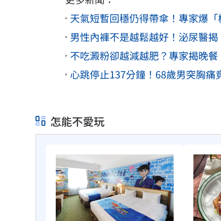
天氣短暫回穩仍得帶傘！專家爆「
男性內褲不是越鬆越好！泌尿醫揭
不吃澱粉卻越減越肥？專家揭晚餐
心跳停止137分鐘！68歲男突胸
怎能不愛玩