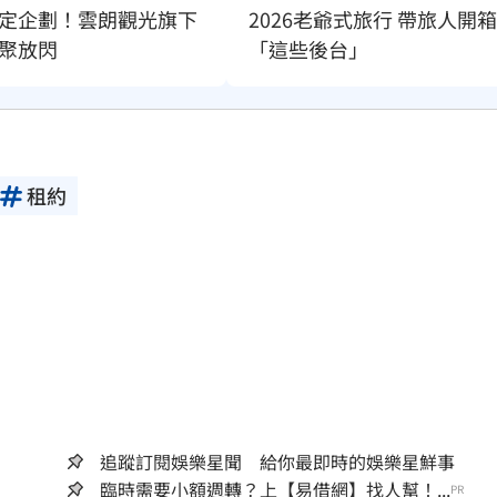
定企劃！雲朗觀光旗下
2026老爺式旅行 帶旅人開箱
聚放閃
「這些後台」
租約
追蹤訂閱娛樂星聞 給你最即時的娛樂星鮮事
臨時需要小額週轉？上【易借網】找人幫！...
PR