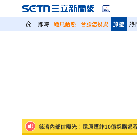
即時
颱風動態
台股怎投資
旅遊
熱
千人烤蚵又來了！不畏35度高溫啖鮮甜
月經期發胖很正常?順著荷爾蒙「7天」
藥華藥AOP仲裁出爐 公司財務無重大
英特爾靠川普不夠 業界:客戶不敢惹台積
「最美變性人」揭離婚真相 自曝主動
慈濟內部信曝光！還原遭詐10億採購過