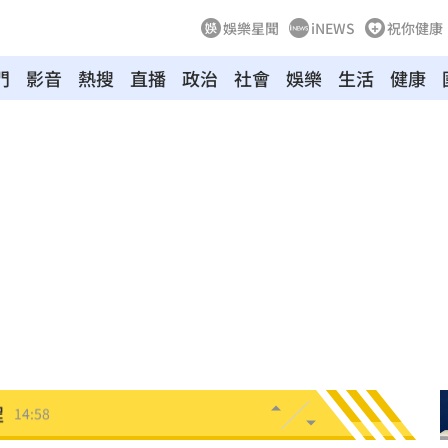
娛樂星聞
iNEWS
祝你健康
門
影音
熱搜
直播
政治
社會
娛樂
生活
健康
海味
15:19
燃脂
15:13
影響
15:12
電
15:02
放手
15:02
程
14:58