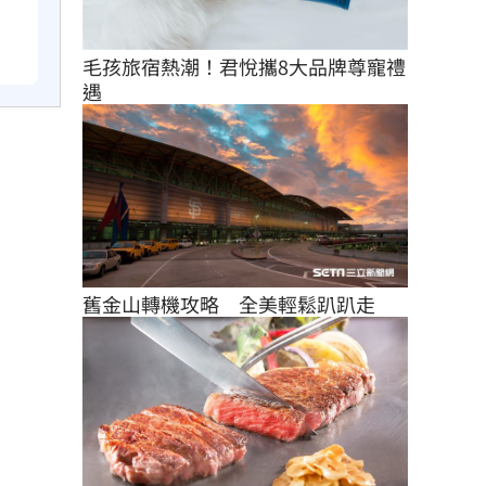
毛孩旅宿熱潮！君悅攜8大品牌尊寵禮
遇
舊金山轉機攻略　全美輕鬆趴趴走