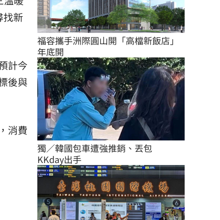
三溫暖
尋找新
福容攜手洲際圓山開「高檔新飯店」
年底開
預計今
標後與
，消費
獨／韓國包車遭強推銷、丟包　
KKday出手