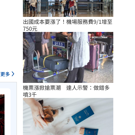
出國成本要漲了！機場服務費9/1增至
750元
更多
機票漲掀搶票潮　達人示警：做錯多
噴3千