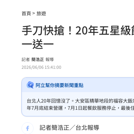
結婚契機曝 HAHA「這一句話」讓星認
首頁
旅遊
中秋不吃月餅！最黑蛋黃酥、老店蛋捲
手刀快搶！20年五星
演活腦麻患者奪獎 柯淑勤愛女放話嗆
一送一
役男潛逃被抓曝悲慘處境！兄母入獄缺
雨天鞋子濕「1錯誤習慣」香港腳黴菌狂
記者
簡浩正
報導
2026/06/06 15:41:00
上節目驚傳拿不到酬勞 8點檔男星曝內
阿立幫你摘要新聞重點
白海豚殺到家門口！下週恐又有熱帶擾
自稱台大學姐遭追問 姜厚任女友回應
台北人20年回憶沒了。大安區精華地段的福容大飯
年7月底結束營運，7月1日起餐飲服務停止，最後
聽一句「老公」！單親媽交5卡下場慘
14
出住房及餐飲優惠，包括套房買一送一專案。（記
記者簡浩正／台北報導
非洲這國拒絕台灣護照入境 外交部發