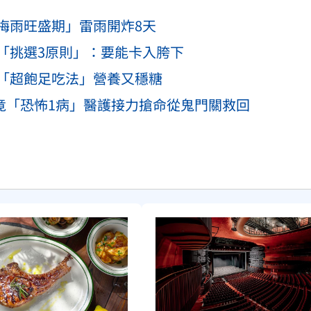
梅雨旺盛期」雷雨開炸8天
「挑選3原則」：要能卡入胯下
「超飽足吃法」營養又穩糖
痛竟「恐怖1病」醫護接力搶命從鬼門關救回