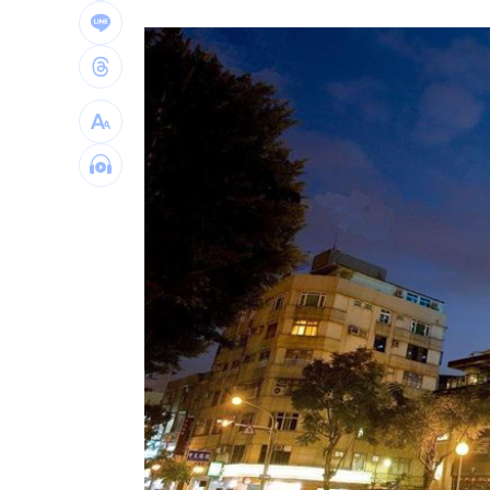
不斷更新／8日國籍航空、船班異動一次
中國富婆加60場吻戲 短劇剛上線慘遭
亡妹慘遭公公毒手 表姊曝父親節悲傷
兄弟2資深主力倒下 張志豪、許基宏動
台灣彩券開獎直播中
20:31
LIVE三立+24小時直播
15:27
三立iNEWS新聞台線上直播
18:00
AI時代！威力馬導入智慧營運系統提升
商場戰國來臨 台中「頂奢大道」逐漸
台彩父親節推新刮刮樂千萬頭獎超「爸