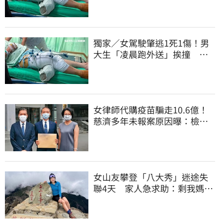
獨家／女駕駛肇逃1死1傷！男
大生「凌晨跑外送」挨撞 媽
淚：家快瓦解
女律師代購疫苗騙走10.6億！
慈濟多年未報案原因曝：檢警
上門才知被騙
女山友攀登「八大秀」迷途失
聯4天 家人急求助：剩我媽還
沒找到