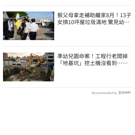
狠父母拿走補助離家8月！13子
女擠10坪屋垃圾滿地 驚見幼童
深夜遊蕩
準幼兒園命案！工程行老闆掉
「地基坑」挖土機沒看到…下
土石活埋他
Recommended by