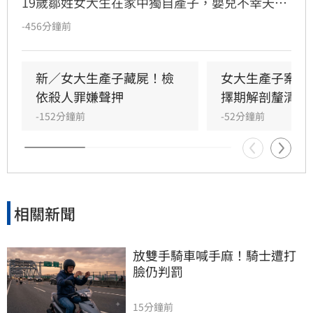
19歲鄒姓女大生在家中獨自產子，嬰兒不幸夭折
後，她竟將遺體藏於房內數日，直至飄散異味才
-456分鐘前
由家屬發現並報案。檢方初步相驗後，考量嬰屍
狀態與案情疑點，將擇期解剖釐清確切死因。鄒
女雖涉犯殺人罪嫌重大，且有湮滅證據之虞遭檢
新／女大生產子藏屍！檢
女大生產子案暫
方聲請羈押，但台北地方法院審理後，認定其無
依殺人罪嫌聲押
擇期解剖釐清死
逃亡之虞，裁定無保請回。此案揭露了年輕女性
-152分鐘前
-52分鐘前
隱匿懷孕的社會隱憂，全案目前正由檢警深入調
查中，釐清嬰兒死亡真相與鄒女當時的犯罪動
機，後續司法進度備受各界高度關注。
相關新聞
放雙手騎車喊手麻！騎士遭打
臉仍判罰
15分鐘前