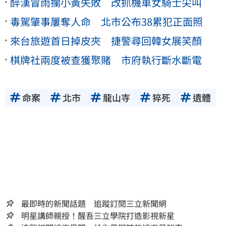
醉漢冒雨攔小黃失敗 改抓機車女騎士尖叫
毒駕肇事屢奪人命 北市公布38累犯正面照
來台旅遊首日掉皮夾 捷警尋回韓女展笑顏
棋牌社兩度被查獲聚賭 市府執行斷水斷電
命案
北市
龍山寺
猝死
遺體
最即時的新聞話題 追蹤訂閱三立新聞網
明星講師親授！醒吾三立學院打造影視新星