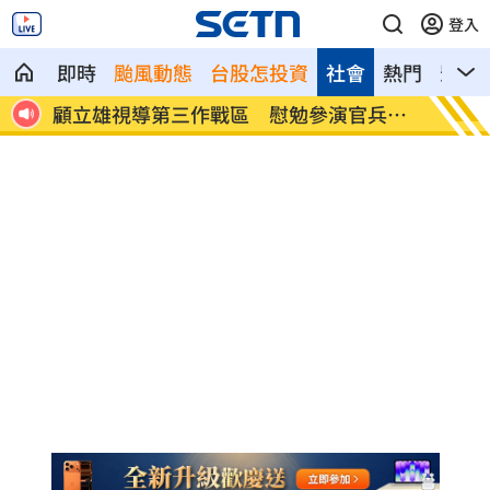
登入
即時
颱風動態
台股怎投資
社會
熱門
影音
參演官兵辛
放雙手騎車喊手麻！騎士遭打臉仍判罰