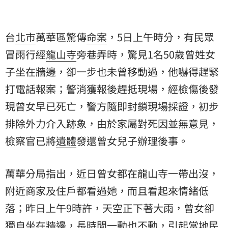
台
北市
萬華區驚傳
命案
，5日上午時分，有民眾
冒雨行經
龍山寺
旁巷弄時，驚見1名50歲曾姓女
子坐在牆邊，卻一步也未曾移動過，他嚇得趕緊
打電話報案；警消獲報後趕抵現場，經檢傷後發
現曾女早已死亡，警方隨即封鎖現場採證，初步
排除外力介入跡象，由於家屬對死因並無意見，
檢察官已將
遺體
發還曾女兒子辦理後事。
萬華分局指出，近日曾女都在龍山寺一帶出沒，
附近商家及住戶都看過她，而且看起來情緒低
落；昨日上午9時許，天空正下著大雨，曾女卻
獨自坐在牆邊，長時間一動也不動，引起當地民