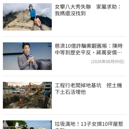
女攀八大秀失聯　家屬求助：
我媽還沒找到
慈濟10億詐騙案翻舊帳：陳時
中等到歷史平反，蔣萬安償還
2022政治利息
(2026年08月09日)
工程行老闆掉地基坑　挖土機
下土石活埋他
垃圾滿地！13子女擠10坪屋惹