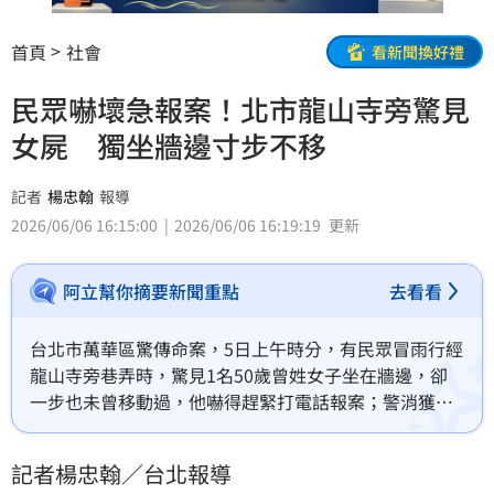
首頁
社會
看新聞換好禮
民眾嚇壞急報案！北市龍山寺旁驚見
女屍 獨坐牆邊寸步不移
記者
楊忠翰
報導
2026/06/06 16:15:00
2026/06/06 16:19:19
更新
阿立幫你摘要新聞重點
去看看
台北市萬華區驚傳命案，5日上午時分，有民眾冒雨行經
龍山寺旁巷弄時，驚見1名50歲曾姓女子坐在牆邊，卻
一步也未曾移動過，他嚇得趕緊打電話報案；警消獲報
後趕抵現場，經檢傷後發現曾女早已死亡，警方隨即封
鎖現場採證，初步排除外力介入跡象，由於家屬對死因
記者楊忠翰／台北報導
並無意見，檢察官已將遺體發還曾女兒子辦理後事。