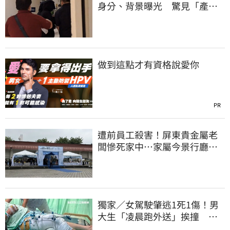
身分、背景曝光 驚見「產檢
紀錄全空白」
做到這點才有資格說愛你
PR
遭前員工殺害！屏東貴金屬老
闆慘死家中…家屬今景行廳低
調送別最後一程
獨家／女駕駛肇逃1死1傷！男
大生「凌晨跑外送」挨撞 媽
淚：家快瓦解