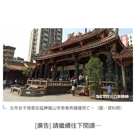
北市女子倚靠在艋舺龍山寺旁巷弄牆邊而亡。（圖／資料照）
[廣告] 請繼續往下閱讀…