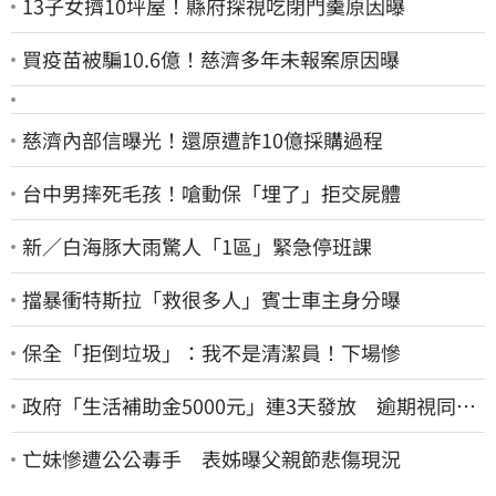
13子女擠10坪屋！縣府探視吃閉門羹原因曝
買疫苗被騙10.6億！慈濟多年未報案原因曝
慈濟內部信曝光！還原遭詐10億採購過程
台中男摔死毛孩！嗆動保「埋了」拒交屍體
新／白海豚大雨驚人「1區」緊急停班課
擋暴衝特斯拉「救很多人」賓士車主身分曝
保全「拒倒垃圾」：我不是清潔員！下場慘
政府「生活補助金5000元」連3天發放 逾期視同放
棄
亡妹慘遭公公毒手 表姊曝父親節悲傷現況