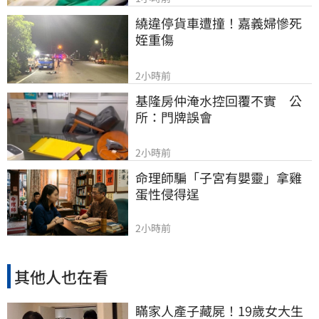
繞違停貨車遭撞！嘉義婦慘死
姪重傷
2小時前
基隆房仲淹水控回覆不實　公
所：門牌誤會
2小時前
命理師騙「子宮有嬰靈」拿雞
蛋性侵得逞
2小時前
其他人也在看
瞞家人產子藏屍！19歲女大生