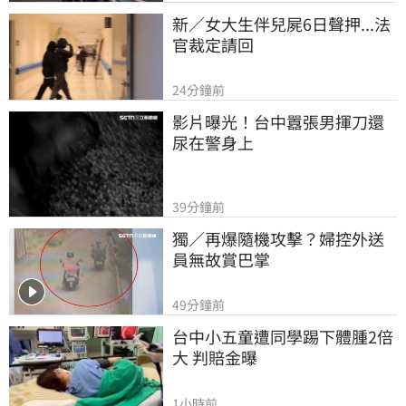
新／女大生伴兒屍6日聲押...法
官裁定請回
24分鐘前
影片曝光！台中囂張男揮刀還
尿在警身上
39分鐘前
獨／再爆隨機攻擊？婦控外送
員無故賞巴掌
49分鐘前
台中小五童遭同學踢下體腫2倍
大 判賠金曝
1小時前