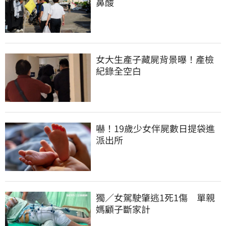
鼻酸
女大生產子藏屍背景曝！產檢
紀錄全空白
嚇！19歲少女伴屍數日提袋進
派出所
獨／女駕駛肇逃1死1傷　單親
媽顧子斷家計