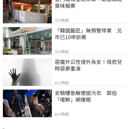
臭味報案
3小時前
「韓國藝匠」無預警停業　北
市已10申訴案
3小時前
惡魔外公性侵外孫女！母悲兒
時惡夢重演
4小時前
女騎樓急解便拋污衣　鄰伯
「嚐鮮」網傻眼
6小時前