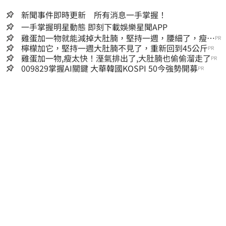
新聞事件即時更新 所有消息一手掌握！
一手掌握明星動態 即刻下載娛樂星聞APP
雞蛋加一物就能減掉大肚腩，堅持一週，腰細了，瘦到
PR
你懷疑人生！
檸檬加它，堅持一週大肚腩不見了，重新回到45公斤
PR
雞蛋加一物,瘦太快！溼氣排出了,大肚腩也偷偷溜走了
PR
009829掌握AI關鍵 大華韓國KOSPI 50今強勢開募
PR