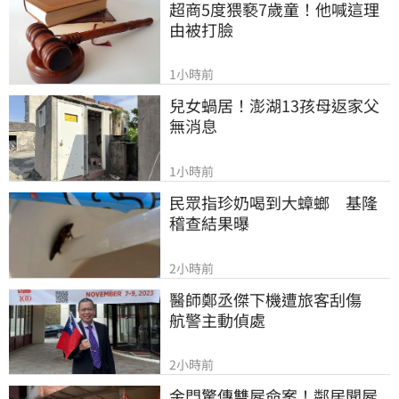
超商5度猥褻7歲童！他喊這理
由被打臉
1小時前
兒女蝸居！澎湖13孩母返家父
無消息
1小時前
民眾指珍奶喝到大蟑螂　基隆
稽查結果曝
2小時前
醫師鄭丞傑下機遭旅客刮傷　
航警主動偵處
2小時前
金門驚傳雙屍命案！鄰居聞屍