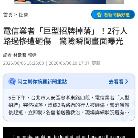
首頁
社會
看新聞換好禮
電信業者「巨型招牌掉落」！2行人
路過慘遭砸傷 驚險瞬間畫面曝光
記者
林盈君
報導
2026/06/06 16:26:00
2026/06/06 20:17:07
更新
阿立幫你摘要新聞重點
去看看
6日下午，台北市大安區忠孝東路四段，電信業者「大型
招牌」突然掉落，造成2名路過的行人被砸傷，警消獲報
後趕抵，立即將2名傷者送醫救治，現場詳細狀況還有待
釐清。從監視器畫面可以看到，當時有很多民眾正在通
過騎樓，忽然間，巨大招牌整個無預警地砸下來，嚇得
This
is
民眾紛紛閃避，驚險瞬間也曝光。
a
The media could not be loaded, either because the server
modal