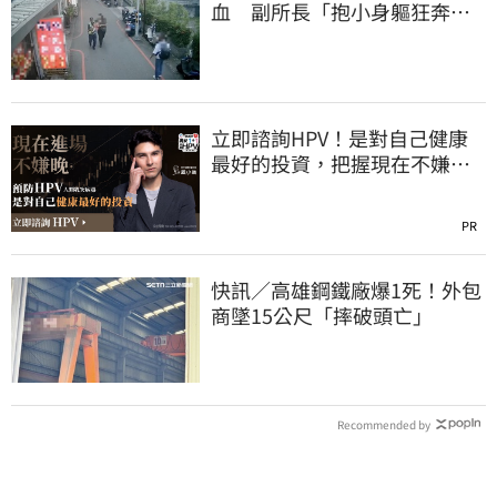
血 副所長「抱小身軀狂奔百
米」衝消防隊
立即諮詢HPV！是對自己健康
最好的投資，把握現在不嫌
晚！
PR
快訊／高雄鋼鐵廠爆1死！外包
商墜15公尺「摔破頭亡」
Recommended by