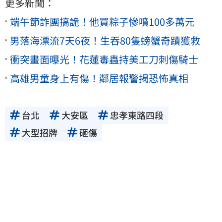
更多新聞：
端午節詐團搞詭！他買粽子慘噴100多萬元
男落海漂流7天6夜！生吞80隻螃蟹奇蹟獲救
衝突畫面曝光！花蓮毒蟲持美工刀刺傷騎士
高雄男童身上有傷！鄰居報警揭恐怖真相
台北
大安區
忠孝東路四段
大型招牌
砸傷