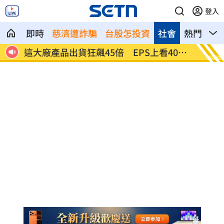
登入
即時
慈濟遭詐騙
台股怎投資
社會
熱門
影
幕手
這大廠產品出貨狂飆45倍 EPS上看401
相信黃
元