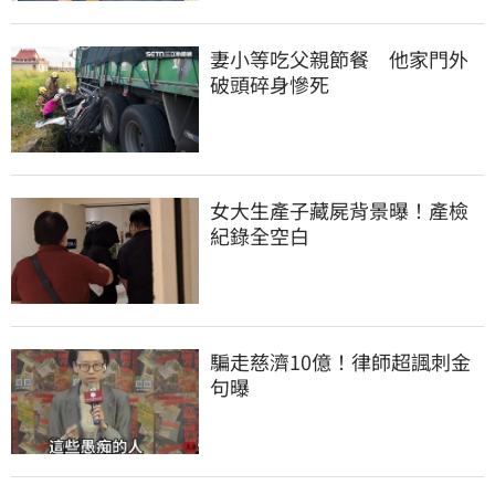
妻小等吃父親節餐　他家門外
破頭碎身慘死
女大生產子藏屍背景曝！產檢
紀錄全空白
騙走慈濟10億！律師超諷刺金
句曝