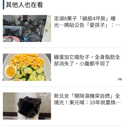
其他人也在看
澎湖8棄子「蝸居4坪房」曝
光⋯媽貼公告「愛孩子」：還
平靜生活！網炸鍋
雞蛋加它瘦肚子，全身脂肪全
部消失了，小腹都平坦了
PR
新北女「開除濕機突自燃」全
燒光！東元喊：10年就要換
法官判賠68萬