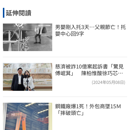
延伸閱讀
男嬰剛入托3天…父親節亡！托
嬰中心回9字
慈濟被詐10億案起訴書「驚見
傅崐萁」 陳柏惟酸徐巧芯：
你還和他合照
(2024年05月08日)
鋼鐵廠爆1死！外包商墜15Ｍ
「摔破頭亡」