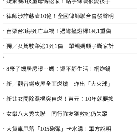
疑棄養8孩童母傳返家！貼字條喊很愛孩子
律師涉詐慈濟10億！全國律師聯合會發聲明
苗栗台3線死亡車禍！過彎撞燈桿1死1重傷
獨／女駕駛肇逃1死1傷 單親媽顧子斷家計
8棄子蝸居房曝⋯媽：還平靜生活！網炸鍋
新／觀音鐵皮屋全面燃燒 炸出「大火球」
新北女開除濕機突自燃！東元：10年就要換
女攀八大秀失聯 同行隊友獲救她仍失蹤
大貨車甩落「105砲彈」卡水溝！軍方說明