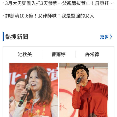
3月大男嬰剛入托3天發紫…父親節拔管亡！屏東托嬰
中心回9字
詐慈濟10.6億！女律師喊：我是堅強的女人
熱搜新聞
更多
池秋美
曹雨婷
許常德