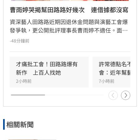
曹雨婷哭揭幫田路路好幾次　連借據都沒寫
資深藝人田路路近期因退休金問題與演藝工會爆
發爭執，更公開批評理事長曹雨婷不適任。面對
指控，曹雨婷日前發布聲明反擊，並在受訪時落
-48分鐘前
淚回憶，過去曾多次慷慨解囊協助田路路度過難
關，甚至曾主動捧場其餐飲生意。
才痛批工會！田路路爆有
許常德點名不透
新作　上百人找她
會：近年幫藝人
2小時前
7小時前
相關新聞