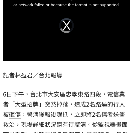
window.
or network failed or because the format is not supported.
Video
Player
is
loading.
記者林盈君／
台北
報導
6日下午，台北市
大安區
忠孝東路四段
，電信業
者「
大型招牌
」突然掉落，造成2名路過的行人
被
砸傷
，警消獲報後趕抵，立即將2名傷者送醫
救治，現場詳細狀況還有待釐清。從監視器畫面