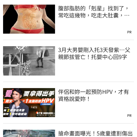
腹部脂肪的「剋星」找到了，
常吃這幾物，吃走大肚囊，瘦
出小蠻腰
PR
3月大男嬰剛入托3天發紫…父
親節拔管亡！托嬰中心回9字
伴侶和妳一起預防HPV，才有
資格說愛妳！
PR
搶命畫面曝光！5歲童遭割傷出