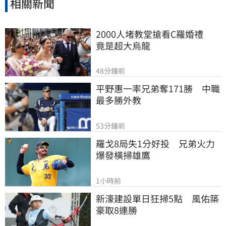
相關新聞
2000人堵教堂搶看C羅婚禮　
竟是超大烏龍
48分鐘前
平野惠一率兄弟奪171勝　中職
最多勝外教
53分鐘前
羅戈8局失1分好投　兄弟火力
爆發橫掃雄鷹
1小時前
新濠建設單日狂掃5點　風佑築
豪取8連勝