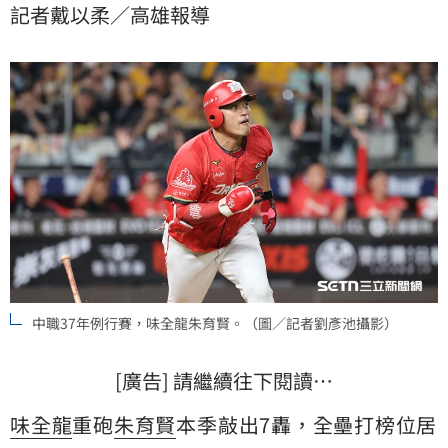
記者戴以柔／高雄報導
算我們職棒一年一度的盛會。」
中職37年例行賽，味全龍朱育賢。（圖／記者劉彥池攝影）
[廣告] 請繼續往下閱讀…
味全龍
重砲
朱育賢
本季敲出7轟，全壘打榜位居