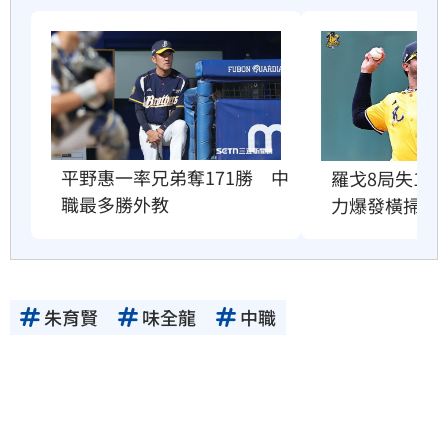
平野惠一率兄弟奪171勝　中
羅戈8局失1
職最多勝外教
力爆發橫掃雄
朱育賢
味全龍
中職