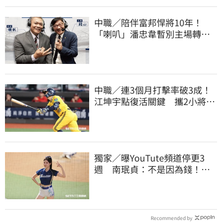
中職／陪伴富邦悍將10年！
「喇叭」潘忠韋暫別主場轉
播 感性發聲了
中職／連3個月打擊率破3成！
江坤宇點復活關鍵 攜2小將赴
美特訓見成效
獨家／曝YouTute頻道停更3
週 南珉貞：不是因為錢！粉
絲這句讓她不放棄
Recommended by