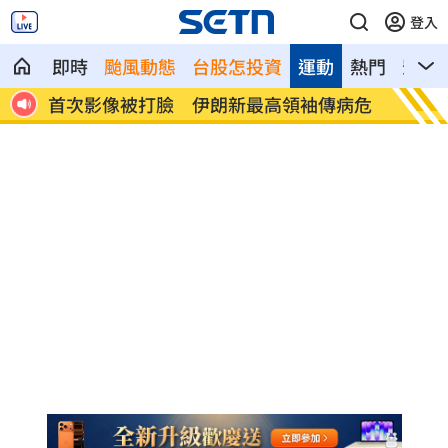
登入
即時
颱風動態
台股怎投資
運動
熱門
影音
病危
清大校長續任秒出國選校長！高為元道歉
影片
了