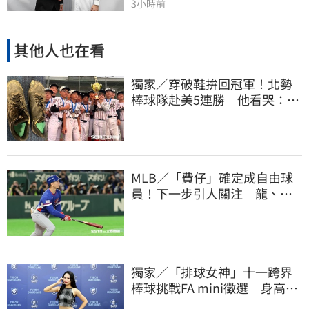
3小時前
其他人也在看
獨家／穿破鞋拚回冠軍！北勢
棒球隊赴美5連勝 他看哭：台
灣囡仔的韌性
MLB／「費仔」確定成自由球
員！下一步引人關注 龍、獅
都曾表態想網羅
獨家／「排球女神」十一跨界
棒球挑戰FA mini徵選 身高
173竟成應援劣勢