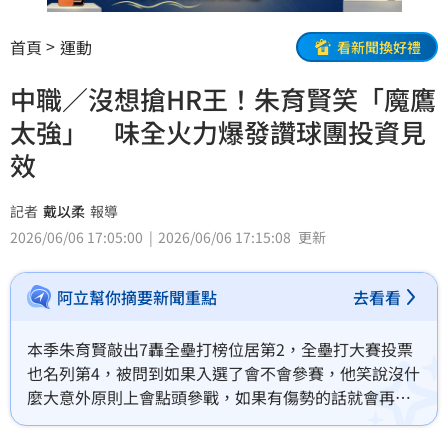
首頁
運動
看新聞換好禮
中職／沒想搶HR王！朱育賢笑「魔鷹
太強」 味全火力爆發讚球團投資見
效
記者
戴以柔
報導
2026/06/06 17:05:00
2026/06/06 17:15:08
更新
阿立幫你摘要新聞重點
去看看
本季朱育賢敲出7轟全壘打榜位居第2，全壘打大賽投票
也名列第4，被問到如果入選了會不會參賽，他笑說沒什
麼大意外原則上會點頭參戰，如果有傷勢的話就會再衡
量，「我首先蠻感謝球迷的投票，讓我能入選，就盡力
去表現自己，去年沒有參加，今年就是去享受，因為這