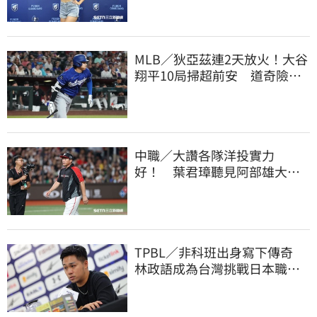
MLB／狄亞茲連2天放火！大谷
翔平10局掃超前安 道奇險逃9
年來最長8連敗
中職／大讚各隊洋投實力
好！ 葉君璋聽見阿部雄大被
註銷好吃驚
TPBL／非科班出身寫下傳奇
林政語成為台灣挑戰日本職籃
教練第一人