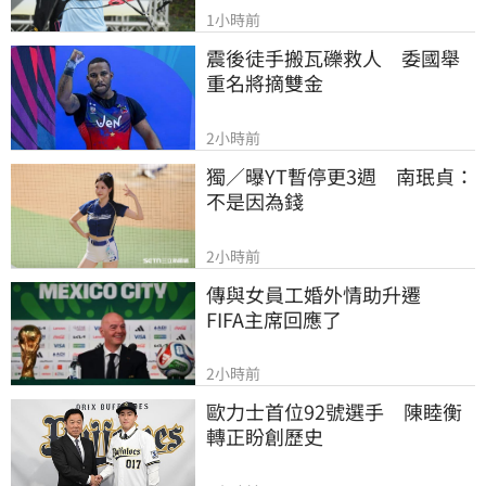
1小時前
震後徒手搬瓦礫救人　委國舉
重名將摘雙金
2小時前
獨／曝YT暫停更3週　南珉貞：
不是因為錢
2小時前
傳與女員工婚外情助升遷　
FIFA主席回應了
2小時前
歐力士首位92號選手　陳睦衡
轉正盼創歷史