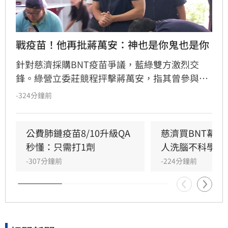
戰疫苗！他再批蔣萬安：神也是你鬼也是你
針對慈濟採購BNT疫苗爭議，藍綠雙方激烈交
鋒。綠營立委莊競程抨擊蔣萬安，指其曾參與疫
苗採購秘密會議，明知政府努力爭取疫苗並面臨
-324分鐘前
國際談判困難，如今卻反過來指控政府黑箱，批
評蔣萬安「神也是你、鬼也是你」。莊競程強
調，當年會議資料遮蔽是經決議，且陳時中當時
公費肺鏈疫苗8/10升級QA
慈濟買BNT幕
要求原廠證明是為確保疫苗安全，非阻擋採購。
秒懂：只需打1劑
人洗腦不科學概
蔣萬安則反駁資料多處遭塗黑，雙方對於疫苗採
-307分鐘前
-224分鐘前
購攻防不斷，莊競程呼籲應回到事實脈絡，不應
選擇性解讀資料混淆視聽，此議題持續引發社會
廣泛關注與討論。