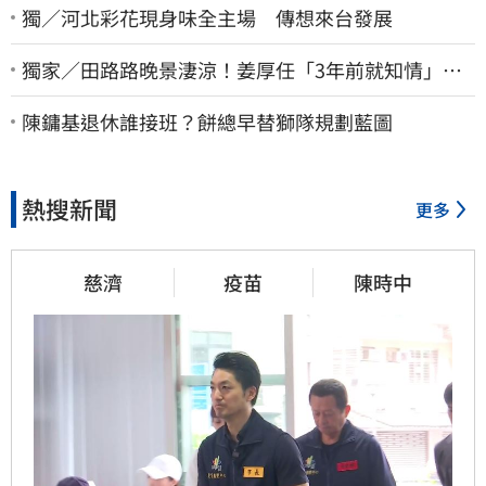
獨／河北彩花現身味全主場 傳想來台發展
獨家／田路路晚景淒涼！姜厚任「3年前就知情」
友人私下援助內幕曝光
陳鏞基退休誰接班？餅總早替獅隊規劃藍圖
熱搜新聞
更多
慈濟
疫苗
陳時中