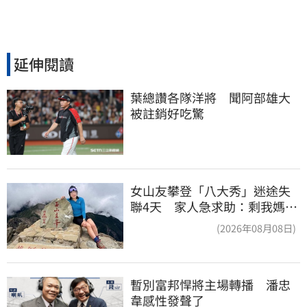
延伸閱讀
葉總讚各隊洋將　聞阿部雄大
被註銷好吃驚
女山友攀登「八大秀」迷途失
聯4天 家人急求助：剩我媽還
沒找到
(2026年08月08日)
暫別富邦悍將主場轉播　潘忠
韋感性發聲了