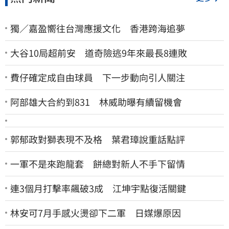
獨／嘉盈嚮往台灣應援文化 香港跨海追夢
大谷10局超前安 道奇險逃9年來最長8連敗
費仔確定成自由球員 下一步動向引人關注
阿部雄大合約到831 林威助曝有續留機會
郭郁政對獅表現不及格 葉君璋說重話點評
一軍不是來跑龍套 餅總對新人不手下留情
連3個月打擊率飆破3成 江坤宇點復活關鍵
林安可7月手感火燙卻下二軍 日媒爆原因