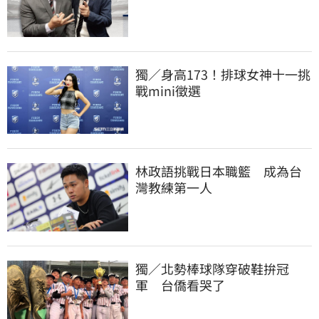
獨／身高173！排球女神十一挑
戰mini徵選
林政語挑戰日本職籃　成為台
灣教練第一人
獨／北勢棒球隊穿破鞋拚冠
軍　台僑看哭了