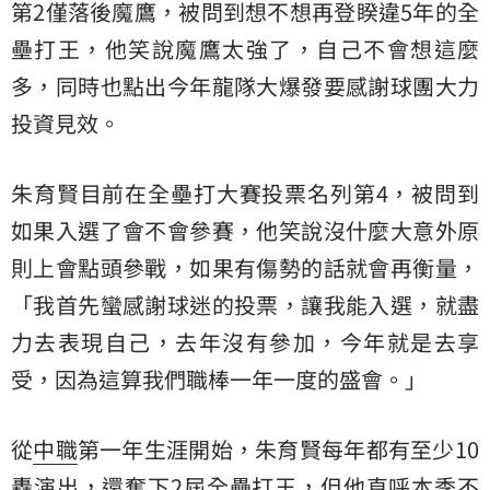
第2僅落後魔鷹，被問到想不想再登睽違5年的全
壘打王，他笑說魔鷹太強了，自己不會想這麼
多，同時也點出今年龍隊大爆發要感謝球團大力
投資見效。
朱育賢目前在全壘打大賽投票名列第4，被問到
如果入選了會不會參賽，他笑說沒什麼大意外原
則上會點頭參戰，如果有傷勢的話就會再衡量，
「我首先蠻感謝球迷的投票，讓我能入選，就盡
力去表現自己，去年沒有參加，今年就是去享
受，因為這算我們職棒一年一度的盛會。」
從
中職
第一年生涯開始，朱育賢每年都有至少10
轟演出，還奪下2屆全壘打王，但他直呼本季不