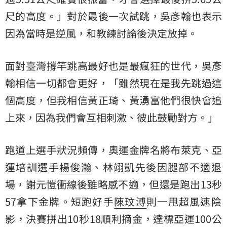
尺的高度。」對於最後一次試跳，吳彥翰也表示
因為當時是逆風，和教練討論後決定放掉。
面對臺灣撐竿跳高最好也是最瘋狂的世代，吳彥
翰相信一切都會更好，「雖然現在是我先跳過這
個高度，但我相信黃正琦、黃湧富他們很快會追
上來，因為我們會互相刺激、彼此鼓勵對方。」
跑道上選手狀況頻傳，奧運金牌名將布萊克、亞
運培訓選手
楊俊瀚
、林翊凱先後因腿部不適退
場，謝元愷衝線後雖略感不適，但還是跑出13秒
57拿下金牌。短跑好手
陳玟溥
則一甩超風速陰
影，決賽拼出10秒18順利摘金，達標亞運
100公