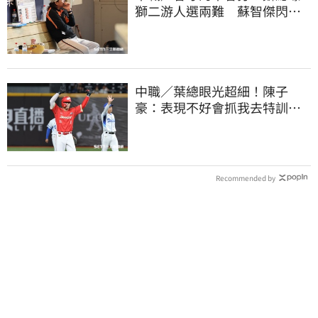
獅二游人選兩難 蘇智傑閃到
腰最快下週歸隊
中職／葉總眼光超細！陳子
豪：表現不好會抓我去特訓
手感回升更要多練
Recommended by