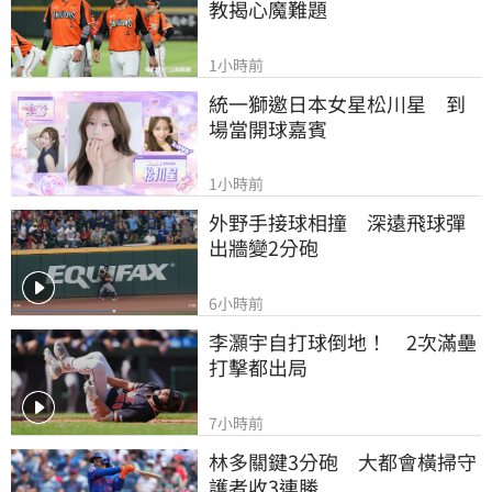
教揭心魔難題
1小時前
統一獅邀日本女星松川星　到
場當開球嘉賓
1小時前
外野手接球相撞　深遠飛球彈
出牆變2分砲
6小時前
李灝宇自打球倒地！　2次滿壘
打擊都出局
7小時前
林多關鍵3分砲　大都會橫掃守
護者收3連勝