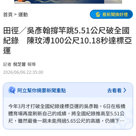
首頁
運動
看新聞換好禮
田徑／吳彥翰撐竿跳5.51公尺破全國
紀錄 陳玟溥100公尺10.18秒達標亞
運
記者
倪芝蓉
報導
2026/06/06 22:35:00
阿立幫你摘要新聞重點
去看看
今年3月才打破全國紀錄達標亞運的吳彥翰，6日在板橋
體育場再度刷新自己的成績，將全國紀錄推高至5.51公
尺，雖然最後一跳未能飛過5.65公尺的高牆，仍摘下本
屆新北國際田徑公開賽的撐竿跳高金牌。