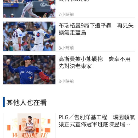
7小時前
布瑞格曼9局下追平轟　再見失
誤氣走藍鳥
8小時前
高斯曼披小熊戰袍　慶幸不用
先對決老東家
8小時前
其他人也在看
PLG／告別洋基工程 璞園領航
猿正式宣佈冠軍班底陳昱瑞下
季重披戰袍