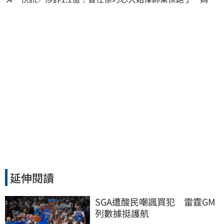
離境 桃檢發通緝
延伸閱讀
SGA遭酸民嘲諷買犯　雷霆GM
列數據挺護航