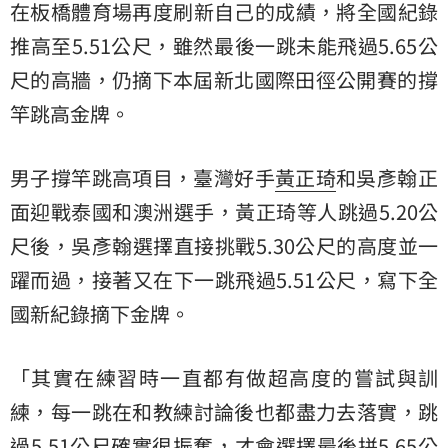
在板橋體育場再度刷新自己的成績，將全國紀錄
推高至5.51公尺，雖然最後一跳未能飛過5.65公
尺的高牆，仍摘下本屆新北國際田徑公開賽的
撐
竿跳
高金牌。
男子撐竿跳高項目，臺灣好手
黃正琦
和吳彥翰正
面迎戰泰國和澳洲選手，黃正琦等人跳過5.20公
尺後，吳彥翰選擇直接挑戰5.30公尺的高度並一
躍而過，接著又在下一跳飛過5.51公尺，寫下全
國新紀錄摘下金牌。
「其實在練習時一直都有做超高度的嘗試與訓
練，每一跳在和教練討論後也都盡力去落實，跳
過5.51公尺確實很振奮，才會選擇最後拼5.65公