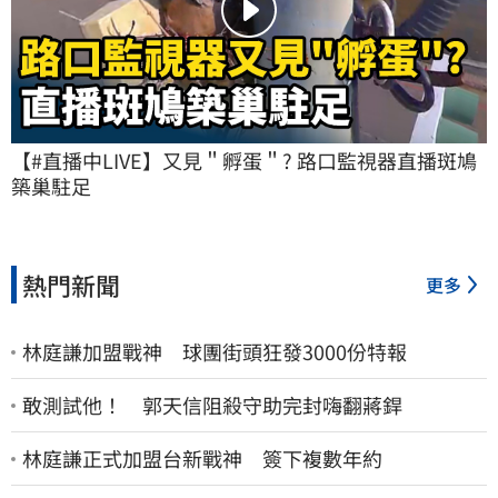
【#直播中LIVE】又見＂孵蛋＂? 路口監視器直播斑鳩
築巢駐足
熱門新聞
更多
林庭謙加盟戰神 球團街頭狂發3000份特報
敢測試他！ 郭天信阻殺守助完封嗨翻蔣銲
林庭謙正式加盟台新戰神 簽下複數年約