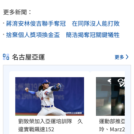
更多新聞：
蔣淯安林俊吉聯手奪冠 在同隊沒人能打敗
捨棄個人獎項換金盃 簡浩揭奪冠關鍵犧牲
名古屋亞運
更多
劉致榮加入亞運培訓隊　久
運動部推亞運
違實戰飆速152
玲、Marz23