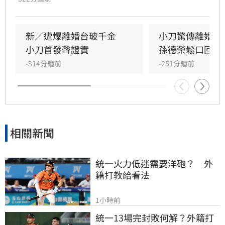
門聯姻的佳話，如今卻傳出已低調離婚，兩名子
女目前由林文晴照料。據知情人士透露，兩人因
長年相處失去交集，且小刀長期「無特別作為」
新／遭爆離婚台玻千金　
小刀驚傳離婚台
導致感情破裂。小刀昔日以5566成員身分紅遍亞
小刀首發聲證實
孫德榮鬆口回應
洲，後轉型幕後經營影視與文創事業，對於婚變
-314分鐘前
-251分鐘前
傳聞，雙方至今皆未公開回應與說明，昔日宛如
童
相關新聞
統一火力低迷需要洋砲？　外
籍打教給看法
1小時前
統一13場完封敗何解？外籍打