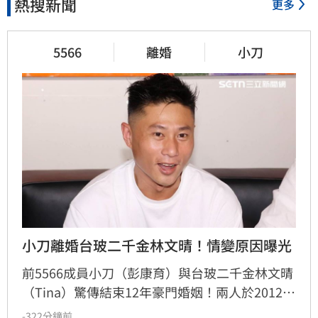
熱搜新聞
更多
5566
離婚
小刀
小刀離婚台玻二千金林文晴！情變原因曝光
前5566成員小刀（彭康育）與台玻二千金林文晴
（Tina）驚傳結束12年豪門婚姻！兩人於2012年
舉辦耗資逾500萬的世紀婚宴，曾是演藝圈與豪
-322分鐘前