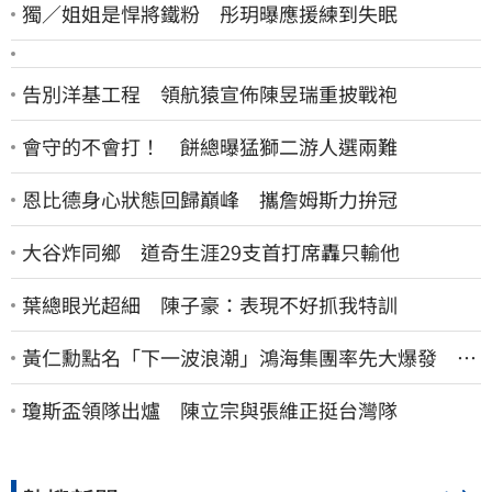
獨／姐姐是悍將鐵粉 彤玥曝應援練到失眠
告別洋基工程 領航猿宣佈陳昱瑞重披戰袍
會守的不會打！ 餅總曝猛獅二游人選兩難
恩比德身心狀態回歸巔峰 攜詹姆斯力拚冠
大谷炸同鄉 道奇生涯29支首打席轟只輸他
葉總眼光超細 陳子豪：表現不好抓我特訓
黃仁勳點名「下一波浪潮」鴻海集團率先大爆發 台
股這族群全面噴出
瓊斯盃領隊出爐 陳立宗與張維正挺台灣隊