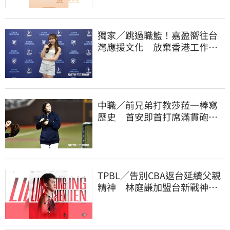
獨家／跳過職籃！嘉盈嚮往台
灣應援文化 放棄香港工作跨
海徵選mini追夢
中職／前兄弟打教莎菈一棒寫
歷史 首安即首打席滿貫砲！
還是WPBL第一支
TPBL／告別CBA返台延續父親
精神 林庭謙加盟台新戰神！
簽下複數年約