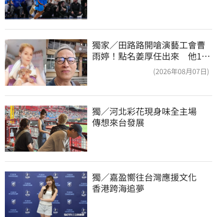
獨家／田路路開嗆演藝工會曹
雨婷！點名姜厚任出來 他16
字回應了
(2026年08月07日)
獨／河北彩花現身味全主場　
傳想來台發展
獨／嘉盈嚮往台灣應援文化　
香港跨海追夢