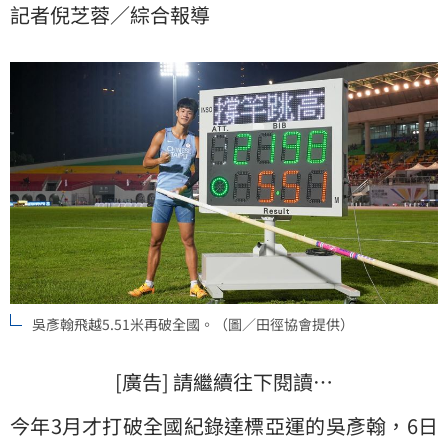
記者倪芝蓉／綜合報導
吳彥翰飛越5.51米再破全國。（圖／田徑協會提供）
[廣告] 請繼續往下閱讀…
今年3月才打破全國紀錄達標亞運的吳彥翰，6日