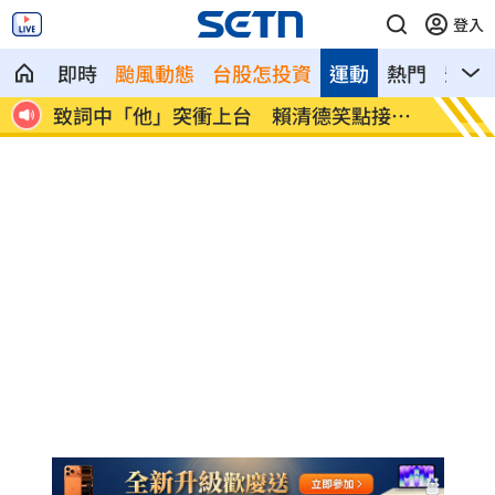
登入
即時
颱風動態
台股怎投資
運動
熱門
影音
一招
致詞中「他」突衝上台 賴清德笑點接班
星宇航
人