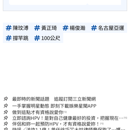
陳玟溥
黃正琦
楊俊瀚
名古屋亞運
撐竿跳
100公尺
最即時的新聞話題 追蹤訂閱三立新聞網
一手掌握明星動態 即刻下載娛樂星聞APP
做到這點才有資格說愛你
PR
立即諮詢HPV！是對自己健康最好的投資，把握現在不
PR
嫌晚！
伴侶和妳一起預防HPV，才有資格說愛妳！
PR
快訊／涉詐1.1億！曾任徐巧芯大姑律師棄保跑了…媽也