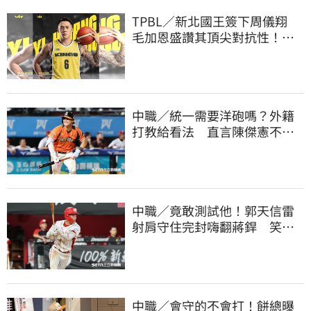
TPBL／新北國王簽下周儀翔
毛加恩盛讚其頂尖對抗性！盼
助隊衝擊金盃
中職／統一需要洋砲嗎？外籍
打教給看法 直言陳傑憲不能
天天4安扛全隊
中職／竟敢測試他！郭天信雷
射肩守住完封嗨翻蔣銲 笑談
和鋼龍爭三振王
中職／會守的不會打！餅總曝