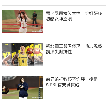
獨／暴露搞笑本性　金娜妍嘆
初戀女神崩壞
新北國王簽周儀翔　毛加恩盛
讚頂尖對抗性
前兄弟打教莎菈炸裂　還是
WPBL首支滿貫砲