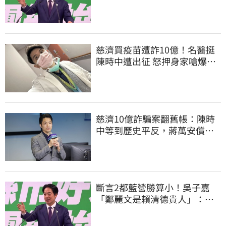
送2028連任總統
慈濟買疫苗遭詐10億！名醫挺
陳時中遭出征 怒押身家嗆爆藍
白粉
慈濟10億詐騙案翻舊帳：陳時
中等到歷史平反，蔣萬安償還
2022政治利息
斷言2都藍營勝算小！吳子嘉
「鄭麗文是賴清德貴人」：保
送2028連任總統