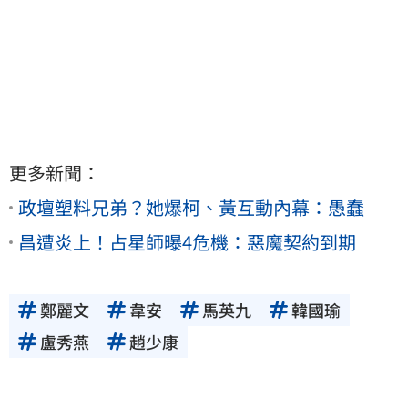
更多新聞：
政壇塑料兄弟？她爆柯、黃互動內幕：愚蠢
昌遭炎上！占星師曝4危機：惡魔契約到期
鄭麗文
韋安
馬英九
韓國瑜
盧秀燕
趙少康