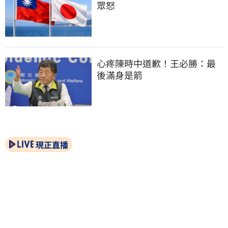
眾怒
心疼陳時中道歉！王必勝：最
後滿身是箭
現正直播