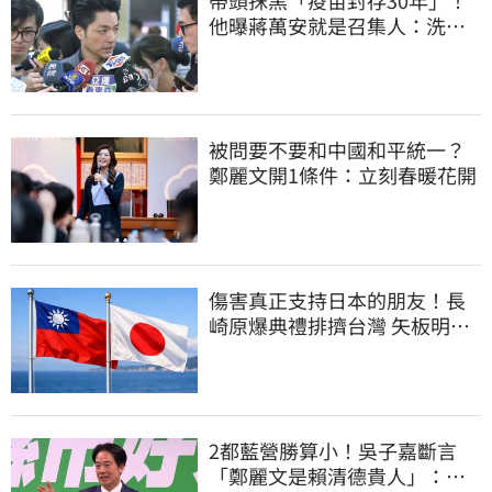
他曝蔣萬安就是召集人：洗記
憶還欺騙台灣人
被問要不要和中國和平統一？
鄭麗文開1條件：立刻春暖花開
傷害真正支持日本的朋友！長
崎原爆典禮排擠台灣 矢板明夫
怒了
2都藍營勝算小！吳子嘉斷言
「鄭麗文是賴清德貴人」：保