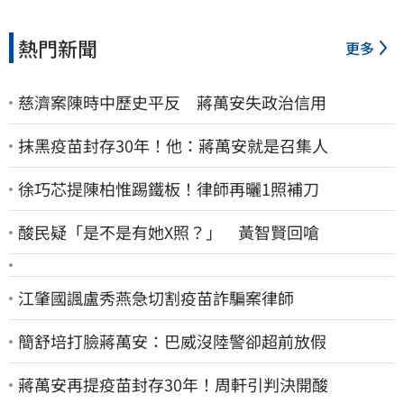
熱門新聞
更多
慈濟案陳時中歷史平反 蔣萬安失政治信用
抹黑疫苗封存30年！他：蔣萬安就是召集人
徐巧芯提陳柏惟踢鐵板！律師再曬1照補刀
酸民疑「是不是有她X照？」 黃智賢回嗆
江肇國諷盧秀燕急切割疫苗詐騙案律師
簡舒培打臉蔣萬安：巴威沒陸警卻超前放假
蔣萬安再提疫苗封存30年！周軒引判決開酸