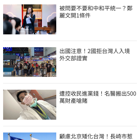
被問要不要和中和平統一？鄭
麗文開1條件
出國注意！2國拒台灣人入境　
外交部證實
遭控收民進黨錢！名醫搬出500
萬財產嗆賭
顧慮北京矮化台灣！長崎市惹