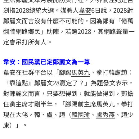
劍指2028總統大選。媒體人
韋安
6日說，2028對
鄭麗文而言沒有什麼不可能的，因為鄭有「億萬
翻牆網路鄉民」助陣，若選2028，其網路聲量一
定會吊打所有人。
韋安：國民黨已定鄭麗文為一尊
韋安在社群平台以「腳踢
馬英九
、拳打韓盧趙：
『靠這點』鄭麗文28贏定了？」為題發文表示，
對鄭麗文而言，只要想得到，就能做得到，鄭擔
任黨主席才剛半年，「腳踢前主席馬英九，拳打
現在大佬，韓、盧、趙（
韓國瑜
、
盧秀燕
、
趙少
康
）」。