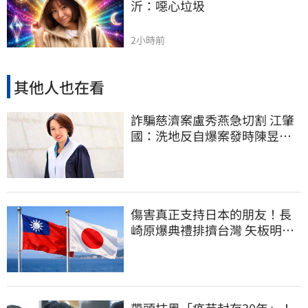
沂：噁心垃圾
2小時前
其他人也在看
詐騙慈濟案盧秀燕急切割 江肇
國：洗地反自爆案發時陳昱瑄
與市府關係
傷害真正支持日本的朋友！長
崎原爆典禮排擠台灣 矢板明夫
怒了
帶頭抹黑「疫苗封存30年」！