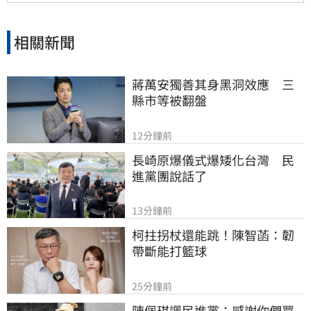
相關新聞
蔣萬安獨善其身黑洞效應　三
縣市等被翻盤
12分鐘前
長崎原爆儀式爆矮化台灣　民
進黨團說話了
13分鐘前
柯拄拐杖還能跳！陳智菡：韌
帶斷能打籃球
25分鐘前
陳佩琪諷民進黨：感謝你們買