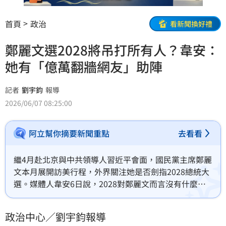
首頁
政治
看新聞換好禮
鄭麗文選2028將吊打所有人？韋安：
她有「億萬翻牆網友」助陣
記者
劉宇鈞
報導
2026/06/07 08:25:00
阿立幫你摘要新聞重點
去看看
繼4月赴北京與中共領導人習近平會面，國民黨主席鄭麗
文本月展開訪美行程，外界關注她是否劍指2028總統大
選。媒體人韋安6日說，2028對鄭麗文而言沒有什麼不
可能的，因為鄭有「億萬翻牆網路鄉民」助陣，若選
2028，其網路聲量一定會吊打所有人。
政治中心／劉宇鈞報導