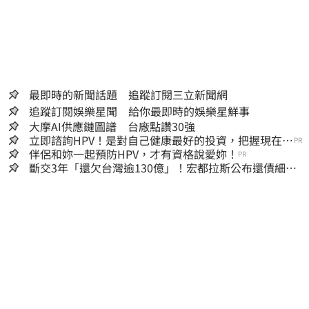
最即時的新聞話題 追蹤訂閱三立新聞網
追蹤訂閱娛樂星聞 給你最即時的娛樂星鮮事
大摩AI供應鏈圖譜 台廠點讚30強
立即諮詢HPV！是對自己健康最好的投資，把握現在不
PR
嫌晚！
伴侶和妳一起預防HPV，才有資格說愛妳！
PR
斷交3年「還欠台灣逾130億」！宏都拉斯公布還債細
節 竟只還了6％