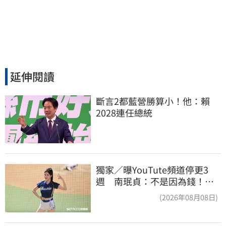
延伸閱讀
斷言2都藍營勝算小！他：賴
2028連任總統
獨家／曝YouTute頻道停更3
週 南珉貞：不是因為錢！粉
絲這句讓她不放棄
(2026年08月08日)