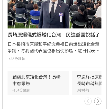
長崎原爆儀式爆矮化台灣　民進黨團說話了
日本長崎市原爆和平紀念典禮日前爆出矮化台灣
爭議，將我國代表座位移出使節區，駐日代表李
逸洋為捍衛國格拒絕出席。民進黨團對此表達嚴
-465分鐘前
正不滿，強調此舉對台灣極不禮貌。儘管長崎市
政府安排失當，但民進黨團強調，台灣與日本長
期互為命運共同體，台日民間友誼深厚且交流密
顧慮北京矮化台灣！長崎
李逸洋批原爆典
切，不會因此次個案動搖雙邊關係。
市惹眾怒
長崎市稱無降格
-154分鐘前
3小時前