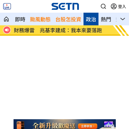
登入
即時
颱風動態
台股怎投資
政治
熱門
影音
說話
財務爆雷 兆基李建成：我本來要落跑
以為小