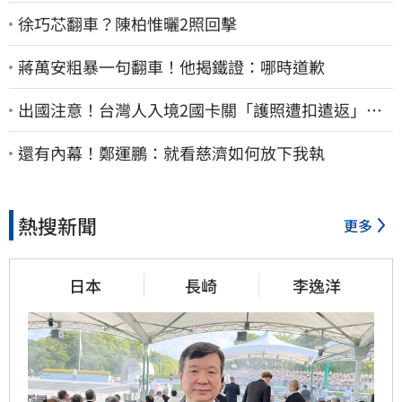
徐巧芯翻車？陳柏惟曬2照回擊
蔣萬安粗暴一句翻車！他揭鐵證：哪時道歉
出國注意！台灣人入境2國卡關「護照遭扣遣返」
外交部證實了
還有內幕！鄭運鵬：就看慈濟如何放下我執
熱搜新聞
更多
日本
長崎
李逸洋