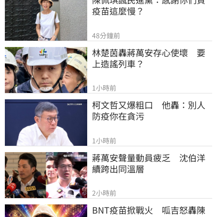
疫苗這麼慢？
48分鐘前
林楚茵轟蔣萬安存心使壞　要
上造謠列車？
1小時前
柯文哲又爆粗口　他轟：別人
防疫你在貪污
1小時前
蔣萬安聲量動員疲乏　沈伯洋
續跨出同溫層
2小時前
BNT疫苗掀戰火　呱吉怒轟陳