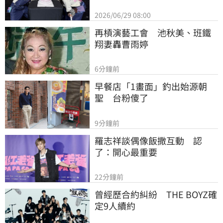
2026/06/29 08:00
再槓演藝工會　池秋美、班鐵
翔妻轟曹雨婷
6分鐘前
早餐店「1畫面」釣出始源朝
聖　台粉傻了
9分鐘前
羅志祥談偶像飯撒互動　認
了：開心最重要
22分鐘前
曾經歷合約糾紛　THE BOYZ確
定9人續約