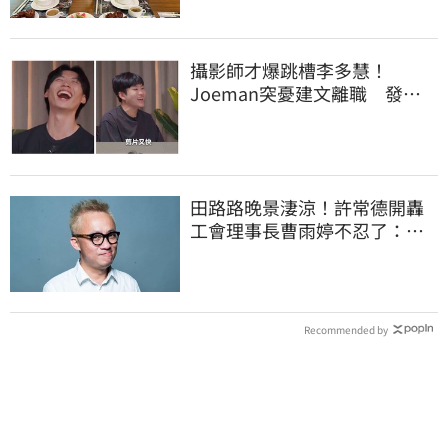
攝影師才爆跳槽李多慧！
Joeman突憂建文離職 發聲
「其實我很清楚」
田路路晚景淒涼！許常德開轟
工會理事長曹雨婷不忍了：別
只包紅包慰問
Recommended by