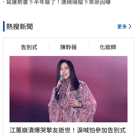
寫運勢書下半年廢了！唐綺陽瘦下來原因曝
熱搜新聞
更多
告別式
陳聆薇
化妝師
江蕙崩潰爆哭摯友逝世！淚喊怕參加告別式