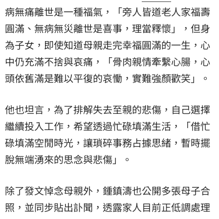
病無痛離世是一種福氣，「旁人皆道老人家福壽
圓滿、無病無災離世是喜事，理當釋懷」，但身
為子女，即使知道母親走完幸福圓滿的一生，心
中仍充滿不捨與哀痛，「骨肉親情牽繫心腸，心
頭依舊滿是難以平復的哀慟，實難強顏歡笑」。
他也坦言，為了排解失去至親的悲傷，自己選擇
繼續投入工作，希望透過忙碌填滿生活，「借忙
碌填滿空閒時光，讓瑣碎事務占據思緒，暫時擺
脫無端湧來的思念與悲傷」。
除了發文悼念母親外，鍾鎮濤也公開多張母子合
照，並同步貼出訃聞，透露家人目前正低調處理