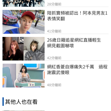
28分鐘前
陪抓寶頻被認出！阿本見男友1
表情笑翻
41分鐘前
26歲日籍追星網紅直播輕生　
網見截圖嚇壞
42分鐘前
網紅香菱自爆痛失2千萬　過程
謝震武傻眼
48分鐘前
其他人也在看