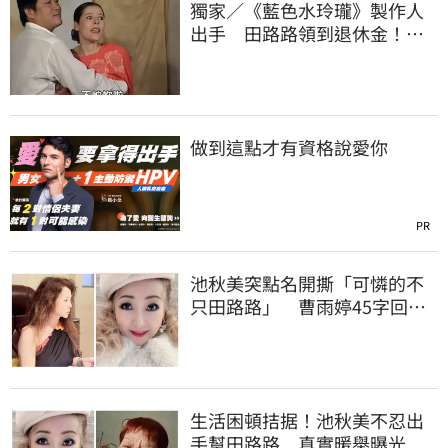
獨家／《藍色水玲瓏》製作人
出手 田路路領到退休金！隱
忍6年吐內幕
做到這點才有資格說愛你
PR
池秋美突點名開撕「可憐的不
只田路路」 曹雨婷45字回應
了
生活困頓拮据！池秋美不忍出
手幫田路路 真實暖舉曝光