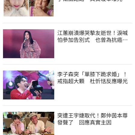
江蕙崩潰爆哭摯友逝世！淚喊
怕參加告別式 也曾為抗癌辛
苦不捨小薇勞累
李子森突「單膝下跪求婚」！
戒指超大顆 杜忻恬反應曝光
突遭王宇婕取代！鄭仲茵本尊
發聲了 回應真實主因