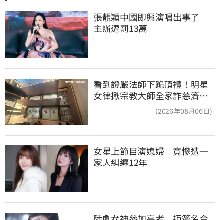
張靚穎中國即興演唱出事了　
主辦遭罰13萬
看到證嚴法師下跪頂禮！明星
女律揪宗教大師全家詐慈濟…
全家爽睡黃金堆
(2026年08月06日)
女星上節目演媳婦　竟慘遭一
家人糾纏12年
陸劇女神參加高考　拒簽名合