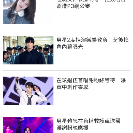
照遭PO網公審
男星2度拒演鐵拳教育　背後換
角內幕曝光
在玹退伍首唱謝粉絲等待　曝
軍中創作靈感
男星難忘在台搭救護車送醫　
淚謝粉絲應援