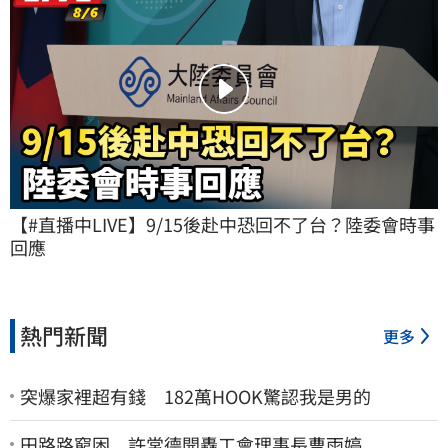
【#直播中LIVE】9/15後赴中恐回不了台？陸委會時事
回應
熱門新聞
更多
突爆家裡超有錢 182萬HOOK驚認我是男的
田路路窮困 許常德開轟工會理事長曹雨婷