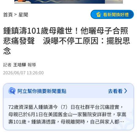
首頁
星聞
看新聞換好禮
鍾鎮濤101歲母離世！他曬母子合照
悲痛發聲 淚曝不停工原因：擺脫思
念
記者
王培驊
報導
2026/06/07 13:26:00
阿立幫你摘要新聞重點
去看看
72歲資深藝人鍾鎮濤今（7）日在社群平台沉痛證實，
母親已於6月1日在美國舊金山一家醫院安詳辭世，享嵩
壽101歲。鍾鎮濤透露，母親離開時，自己與家人都陪
伴在側，陪她走完人生最後一程。