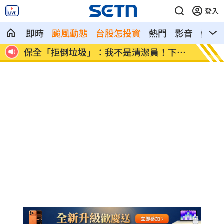
登入
即時
颱風動態
台股怎投資
熱門
影音
熱搜
高山
保全「拒倒垃圾」：我不是清潔員！下場
女律假
慘
男