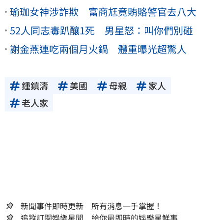
瑜珈女神涉詐欺 富商尪竟賄賂警官去八大
52人同志毒趴釀1死 男星怒：叫你們別碰
謝金燕連吃兩個月火鍋 體重曝光超驚人
鍾鎮濤
美國
母親
家人
老人家
新聞事件即時更新 所有消息一手掌握！
追蹤訂閱娛樂星聞 給你最即時的娛樂星鮮事