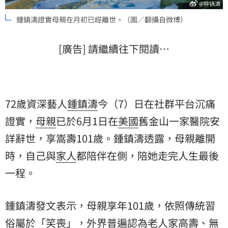
鍾鎮濤證實母親在月初已經離世。（圖／翻攝自微博）
[廣告] 請繼續往下閱讀…
72歲資深藝人
鍾鎮濤
今（7）日在社群平台沉痛
證實，
母親
已於6月1日在
美國
舊金山一家醫院安
詳辭世，享嵩壽101歲。鍾鎮濤透露，母親離開
時，自己與
家人
都陪伴在側，陪她走完人生最後
一程。
鍾鎮濤發文表示，母親享年101歲，依照傳統習
俗屬於「笑喪」，外界普遍認為
老人家
高壽、無