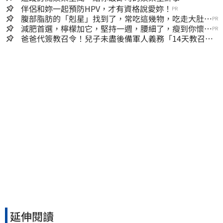
伴侶和妳一起預防HPV，才有資格說愛妳！
PR
腹部脂肪的「剋星」找到了，常吃這幾物，吃走大肚
PR
囊，瘦出小蠻腰
減肥首選，檸檬加它，堅持一週，腰細了，瘦到你懷疑
PR
人生
爸爸代簽教召令！兒子未盡後備軍人義務「14天教召不
去」換3個月刑期
延伸閱讀