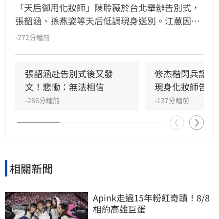
「天后御用化妝師」陳聆薇於台北舉辦告別式，
張韶涵、孫燕姿等天后低調現身送別。江蕙因人
在國外無法出席，委託經紀人代為致意。江蕙經
-272分鐘前
紀人透露，江蕙得知噩耗後悲痛不已，因無法面
對好友離世而不願到場。回憶過往，陳聆薇生前
抗癌仍敬業工作，令曾有抗癌經驗的江蕙十分心
張韶涵赴告別式後又發
修杰楷閃兵認罪
疼，如今遺憾好友離世。陳聆薇曾與眾多華語樂
文！悲慟：無法相信
現身化妝師告別
壇巨星合作，打造無數經典造型，在演藝圈地位
-266分鐘前
-137分鐘前
崇高且人緣極佳，此次告別式眾星雲集，展現其
在幕後無可取代的重要性，演藝圈好友皆對這位
專業且溫暖的幕後推手表達最深切的懷念與不
捨。
相關新聞
Apink走過15年粉紅奇蹟！8/8
相約高雄巨蛋