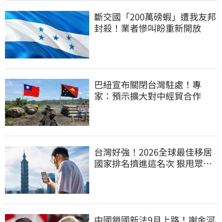
斷交國「200萬磅蝦」遭我友邦
封殺！業者慘叫盼重新開放
巴紐宣布關閉台灣駐處！專
家：預示擴大對中經貿合作
台灣好強！2026全球最佳移居
國家排名擠進這名次 狠甩眾多
歐美熱門國家
中國鎖國新法9月上路！謝金河