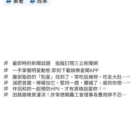
業者
效率
最即時的新聞話題 追蹤訂閱三立新聞網
一手掌握明星動態 即刻下載娛樂星聞APP
腹部脂肪的「剋星」找到了，常吃這幾物，吃走大肚
PR
囊，瘦出小蠻腰
減肥首選，檸檬加它，堅持一週，腰細了，瘦到你懷疑
PR
人生
伴侶和妳一起預防HPV，才有資格說愛妳！
PR
田路路晚景淒涼！許常德開轟工會理事長曹雨婷不忍
了：別只包紅包慰問