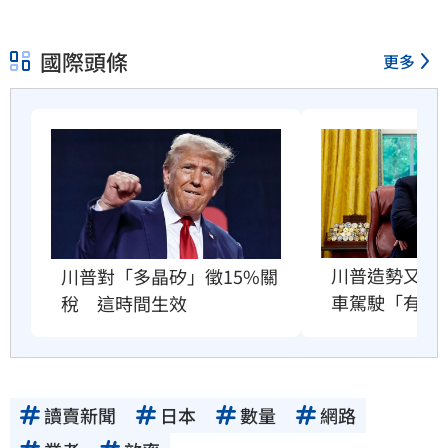
國際頭條
更多
川普造勢又出
川普對「多晶矽」徵15%關
車駕駛「有病
稅　這時間生效
讀賣新聞
日本
數量
網路