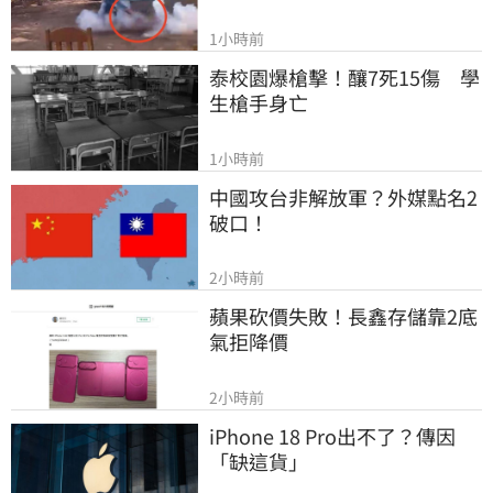
1小時前
泰校園爆槍擊！釀7死15傷　學
生槍手身亡
1小時前
中國攻台非解放軍？外媒點名2
破口！
2小時前
蘋果砍價失敗！長鑫存儲靠2底
氣拒降價
2小時前
iPhone 18 Pro出不了？傳因
「缺這貨」