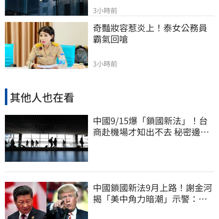
3小時前
奇豔妝容惹炎上！泰女公務員
霸氣回嗆
3小時前
其他人也在看
中國9/15爆「鎖國新法」！台
商赴機場才知出不去 秘密邊控
合法化
中國鎖國新法9月上路！謝金河
揭「美中角力暗潮」示警：台
灣1類人危險了