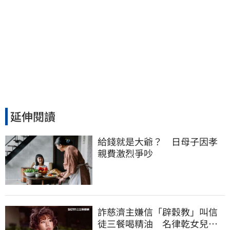
延伸閱讀
給錢就是大爺？　日母子因孝
親費激烈爭吵
詐慈濟主嫌信「辟穀教」叫信
徒三餐喝精油 名律乾女兒卻