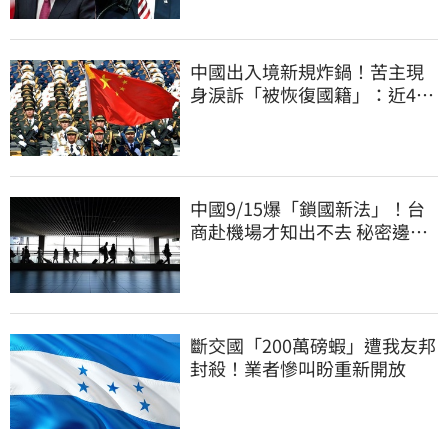
中國出入境新規炸鍋！苦主現
身淚訴「被恢復國籍」：近4億
資產權停擺
中國9/15爆「鎖國新法」！台
商赴機場才知出不去 秘密邊控
合法化
斷交國「200萬磅蝦」遭我友邦
封殺！業者慘叫盼重新開放