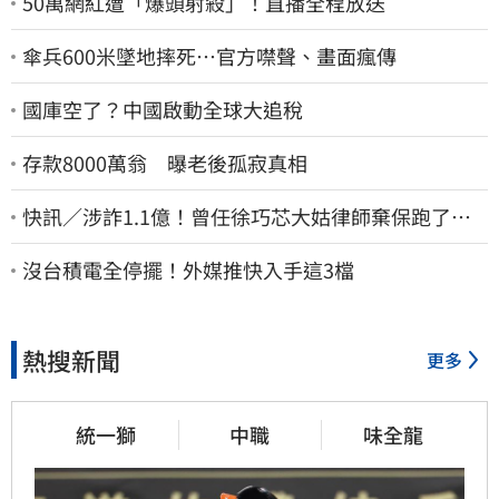
50萬網紅遭「爆頭射殺」！直播全程放送
傘兵600米墜地摔死…官方噤聲、畫面瘋傳
國庫空了？中國啟動全球大追稅
存款8000萬翁 曝老後孤寂真相
快訊／涉詐1.1億！曾任徐巧芯大姑律師棄保跑了…
媽也離境 桃檢發通緝
沒台積電全停擺！外媒推快入手這3檔
熱搜新聞
更多
統一獅
中職
味全龍