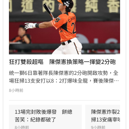
狂打雙殺超嘔　陳傑憲換策略一揮變2分砲
統一獅6日靠著隊長陳傑憲的2分砲開啟攻勢，全
場狂掃13支安打以8：2打爆味全龍，賽後陳傑憲
透露因為上週末自己擊出太多雙殺，當時上場只
8小時前
想著不要再打滾地球，沒想到最後一掃變成打破
僵局的全壘打。
13場完封敗後爆發　餅總
陳傑憲炸裂2分
苦笑：紀錄都破了
掃13安痛宰味全
8小時前
9小時前