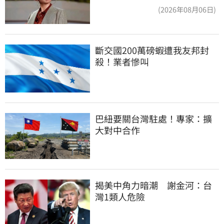
吃鮑魚喝紅酒
(2026年08月06日)
斷交國200萬磅蝦遭我友邦封
殺！業者慘叫
巴紐要關台灣駐處！專家：擴
大對中合作
揭美中角力暗潮　謝金河：台
灣1類人危險