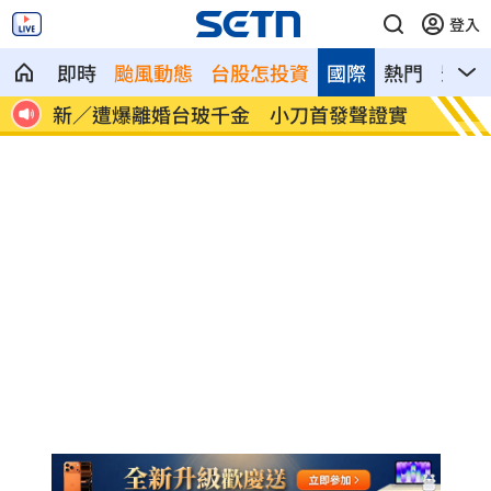
登入
即時
颱風動態
台股怎投資
國際
熱門
影音
職碰
新／遭爆離婚台玻千金 小刀首發聲證實
白海豚
曝