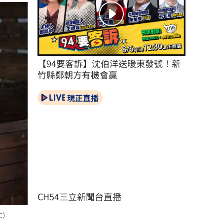
【94要客訴】沈伯洋送暖東發號！新
竹縣鄭朝方有機會贏
現正直播
CH54三立新聞台直播
C）