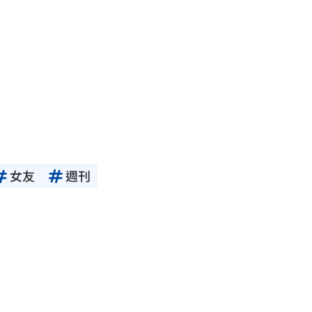
女友
週刊