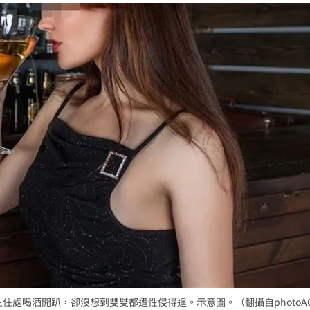
墜海
12:47
新了
12:46
病況
12:46
別式
12:43
可能
12:00
」
18:00
意
住處喝酒開趴，卻沒想到雙雙都遭性侵得逞。示意圖。（翻攝自photoA
13:00