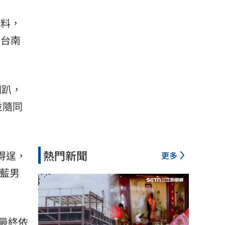
怎料，
，
台南
開趴，
並隨同
熱門新聞
得逞，
更多
藍男
最終依