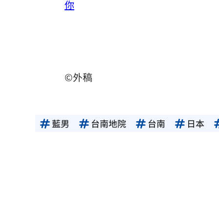
你
©外稿
藍男
台南地院
台南
日本