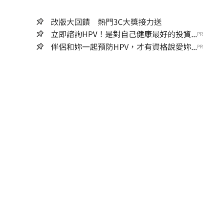
改版大回饋 熱門3C大獎接力送
立即諮詢HPV！是對自己健康最好的投資...
PR
伴侶和妳一起預防HPV，才有資格說愛妳...
PR