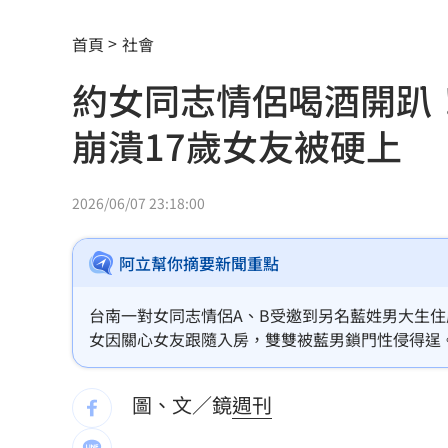
北市教育局稱廚餘給弱勢！吳思瑤轟：
首頁
社會
1鄉鎮發錢了！符資格每人爽領5000元現
約女同志情侶喝酒開趴
沈伯洋招募「巡洋監兵」 目標千名監
崩潰17歲女友被硬上
公視預算遭刪凍10.2億 卓榮泰說話了
1
想買Kia先看這篇！8月祭超狂優惠
13:00
2026/06/07 23:18:00
四貸同堂玩槓桿！銀行點名2大查核死角
阿立幫你摘要新聞重點
前兄弟打教莎菈炸裂 還是WPBL首支滿
台南一對女同志情侶A、B受邀到另名藍姓男大生住
蕭敬騰遇惡房東被寄存證信函！喜鵲回
女因關心女友跟隨入房，雙雙被藍男鎖門性侵得逞
行車糾紛！台中伯滿頭是血 慘遭暴打
圖、文／鏡
週刊
ENHYPEN站姐直播亡！最後住處曝光網