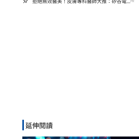
拒絕無效醫美！皮膚專科醫師大推：矽谷電...
PR
延伸閱讀