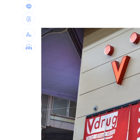
詐慈濟10.6億住豪宅 女律師豪奢生活
避開財務盲點！學會跟家人談錢！
06:00
女律師為何騙到慈濟10億？李怡貞驚揭
淚別高希均！沈春華悲痛揭私下真面目
台灣彩券開獎直播中
20:31
LIVE三立+24小時直播
15:27
三立iNEWS新聞台線上直播
18:00
理想混蛋號召粉絲跨海追星吃美食！
18: