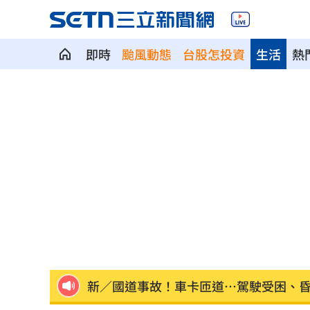
即時
颱風動態
台股怎投資
生活
熱
平均大賺88%！「10檔」台股老牌基金
以AI對抗AI！北富銀組金融業防詐聯盟
0
肉搜黃爸慘了！惹毛輝達下場曝
06:54
川普簽行政命令！限出生公民權禁生育
王凱靈堂照惹淚 竟是「送媽媽的禮物
新／國道事故！車卡匝道…駕駛受困、