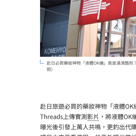
赴日必買藥妝神物「液體OK繃」竟是滿清酷刑
照）
赴日旅遊必買的藥妝神物「液體OK
Threads上傳實測
影片
，將液體OK
曝光後引發上萬人共鳴，更釣出代