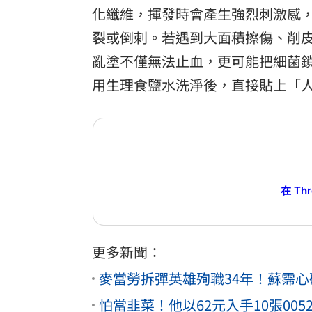
化纖維，揮發時會產生強烈刺激感
裂或倒刺。若遇到大面積擦傷、削
亂塗不僅無法止血，更可能把細菌
用生理食鹽水洗淨後，直接貼上「
在 Th
更多新聞：
麥當勞拆彈英雄殉職34年！蘇霈
怕當韭菜！他以62元入手10張00