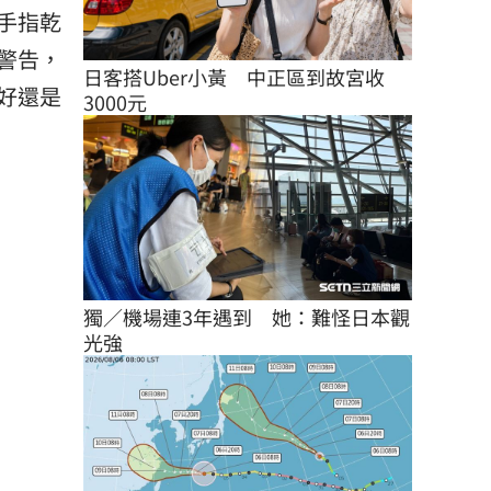
手指乾
警告，
日客搭Uber小黃　中正區到故宮收
好還是
3000元
獨／機場連3年遇到　她：難怪日本觀
光強