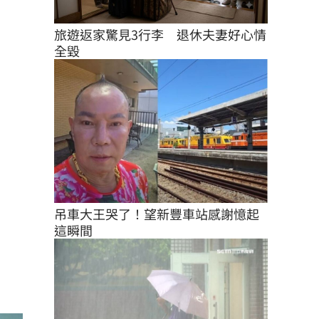
旅遊返家驚見3行李　退休夫妻好心情
全毀
吊車大王哭了！望新豐車站感謝憶起
這瞬間