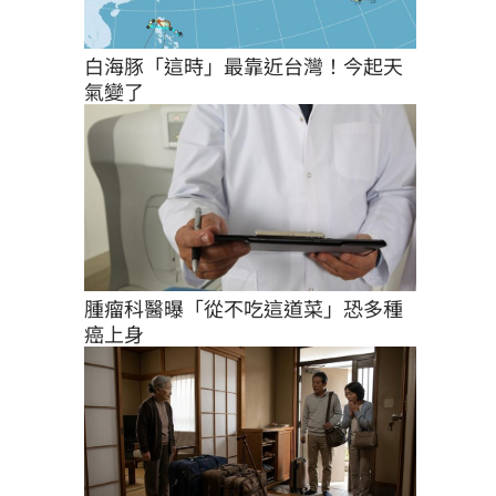
白海豚「這時」最靠近台灣！今起天
氣變了
腫瘤科醫曝「從不吃這道菜」恐多種
癌上身