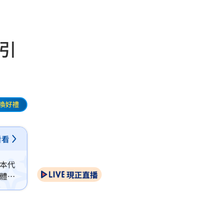
引
換好禮
看看
本代
現正直播
體絆
傷口