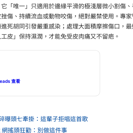
，它「唯一」只適用於邊緣平滑的極淺層微小割傷、
皮挫傷、持續流血或動物咬傷，絕對嚴禁使用。專家
鎖進死胡同引發嚴重感染；處理大面積摩擦傷口，最
人工皮」保持濕潤，才能免受皮肉痛又不留疤。
reads 查看
心碎曝頭七牽掛：這輩子拒唱這首歌
52 網搖頭狂勸：別做這件事