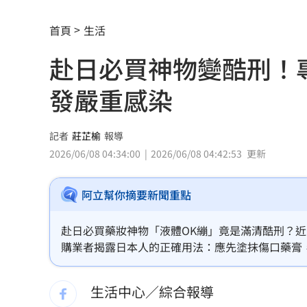
7縣市大雨特報開轟 白海豚減慢、雨炸
首頁
生活
國道傳嚴重事故！2車碰撞「撇頭」3人
赴日必買神物變酷刑！
盤前／台指夜盤彈285點 台股拚延續反
發嚴重感染
美股多收黑！道瓊跌464點 費半小漲39
今迎立秋！「5星座、5生肖」財運旺到
記者
莊芷榆
報導
2026/06/08 04:34:00
2026/06/08 04:42:53
更新
白海豚恐發陸警？專家曝暴風圈觸陸2關
阿立幫你摘要新聞重點
網紅肥大叔猝逝！網淚：一直覺得怪
06:
白海豚最快今發海警！專家曝停班停課
赴日必買藥妝神物「液體OK繃」竟是滿清酷刑？
購業者揭露日本人的正確用法：應先塗抹傷口藥膏
「這10檔」領漲狂飆！海外ETF反攻
06:
創膏內含有機溶劑，僅適用於微小割傷或指緣乾裂
應選用人工皮保持濕潤，才能有效修復並避免感染
生活中心／綜合報導
19歲男上國道「離奇火燒車」3人急逃保