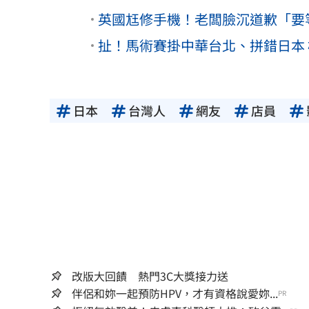
英國尪修手機！老闆臉沉道歉「要
扯！馬術賽掛中華台北、拼錯日本
日本
台灣人
網友
店員
改版大回饋 熱門3C大獎接力送
伴侶和妳一起預防HPV，才有資格說愛妳...
PR