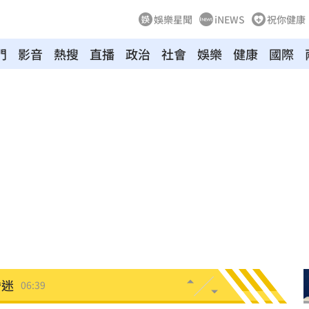
娛樂星聞
iNEWS
祝你健康
門
影音
熱搜
直播
政治
社會
娛樂
健康
國際
07:00
7:00
旅遊
06:50
」
06:41
昏迷
06:39