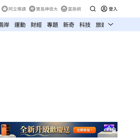
阿立導讀
寶島神很大
富房網
登入
兩岸
運動
財經
專題
新奇
科技
旅遊
汽車
寵物