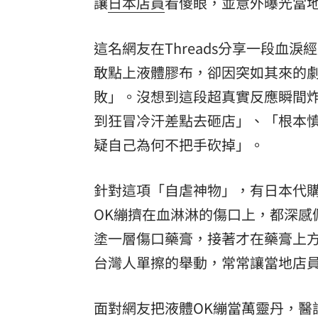
讓
日本
店員
看傻眼，並意外曝光當地
這名網友在Threads分享一段血
敢點上液體膠布，卻因突如其來的
敗」。沒想到這段超真實反應瞬間
到狂冒冷汗差點去砸店」、「根本
疑自己為何不把手砍掉」。
針對這項「自虐神物」，有日本代
OK繃擠在血淋淋的傷口上，都深感
塗一層傷口藥膏，接著才在藥膏上方
台灣人單擦的舉動，常常讓當地店
面對網友把液體OK繃當萬靈丹，醫