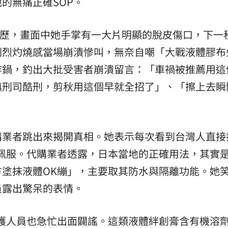
的無痛正確SOP。
淚經歷，畫面中她手掌有一大片明顯的脫皮傷口，下一
劇烈灼燒感當場崩潰慘叫，無奈自嘲「大戰液體膠布
炸鍋，釣出大批受害者崩潰留言：「車禍被推薦用這
慎刑司酷刑，剪秋用這個早就全招了」、「擦上去瞬
購業者跳出來揭開真相。她表示每次看到台灣人直接
佩服。代購業者透露，日本當地的正確用法，其實
塗抹液體OK繃」，主要取其防水與隔離功能。她
員露出驚呆的表情。
護人員也急忙出面闢謠。這類液體絆創膏含有機溶