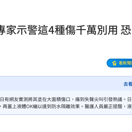
3天
06:38
送醫
06:24
專家示警這4種傷千萬別用 恐
彈
06:21
點
06:12
爆
06:10
看新聞
鍵
06:08
去
07
機率
06:06
近日有網友實測將其塗在大面積傷口，痛到失聲尖叫引發熱議。日
，再蓋上液體OK繃以達到防水隔離效果。醫護人員嚴正提醒，液
05
；若遇大面積擦傷、流血或動物咬傷，絕對禁止使用。處理大型
留疤。
命
06:04