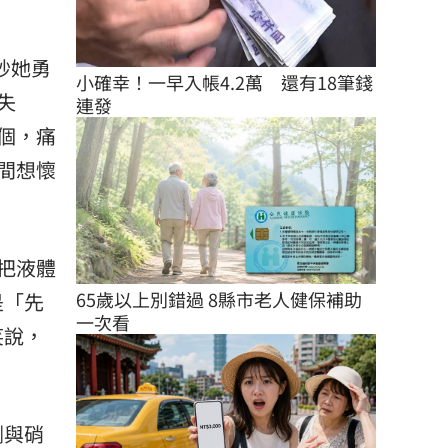
秒她勇
小確幸！一早入帳4.2萬　還有18筆錢
失
連發
個，痛
間想懷
把液體
65歲以上別錯過 8縣市老人健保補助
是「先
一次看
笑說，
劑與硝