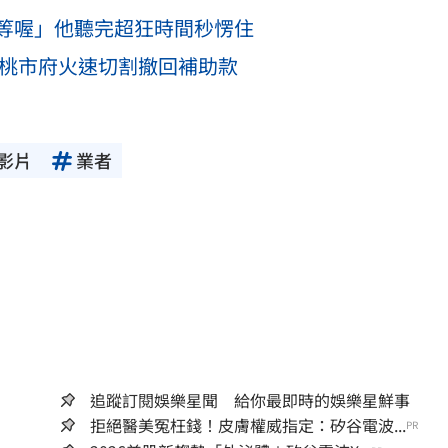
等喔」他聽完超狂時間秒愣住
 桃市府火速切割撤回補助款
影片
業者
追蹤訂閱娛樂星聞 給你最即時的娛樂星鮮事
拒絕醫美冤枉錢！皮膚權威指定：矽谷電波...
PR