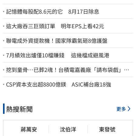
記憶體每股配8.6元的它 8月17日除息
這大廠吞三巨頭訂單 明年EPS上看42元
聯電成外資提款機！國家隊霸氣砸8億護盤
7月績效出爐僅10檔賺錢 這幾檔成避風港
挖到童骨…已葬2魂！台積電嘉義廠「請布袋戲」原
因曝
CSP資本支出超8800億鎂 ASIC補台廠18強
熱搜新聞
更多
蔣萬安
沈伯洋
東發號