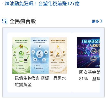
煉油動能狂飆！台塑化稅前賺127億
全民瘋台股
更多
國安基金第9
昆億生物登創櫃板　靠黑水
81%　歷年績
虻變黃金