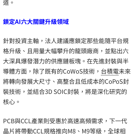
道。
鎖定AI六大關鍵升級領域
針對投資主軸，法人建議應鎖定那些能隨平台規
格升級、且用量大幅攀升的龍頭廠商，並點出六
大深具爆發潛力的供應鏈板塊。在先進封裝與半
導體方面，除了既有的CoWoS技術，
台積電
未來
將轉向發展大尺寸、高整合且低成本的CoPoS封
裝技術，並結合3D SOIC封裝，將是深化研究的
核心。
PCB與CCL產業則受惠於高速高頻需求，下一代
晶片將帶動CCL規格推向M8、M9等級，全球相