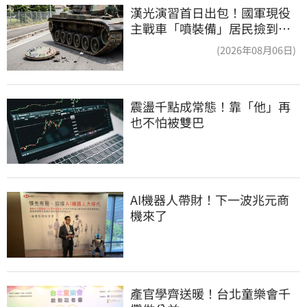
漢光演習首日出包！國軍現役
主戰車「噴裝備」居民撿到零
件…軍方說話了
(2026年08月06日)
震盪千點成常態！靠「他」再
也不怕被雙巴
AI機器人帶財！下一波兆元商
機來了
產官學齊送暖！台北童樂會千