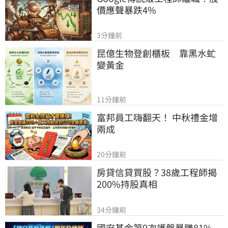
價應聲暴跌4%
3分鐘前
昆億生物登創櫃板　靠黑水虻
變黃金
11分鐘前
富邦員工嗨翻天！ 中秋禮金增
兩成
20分鐘前
房貸信貸買股？38歲工程師揭
200%持股真相
34分鐘前
國安基金第9次護盤暴賺81%　