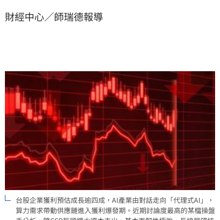
元件、高壓電源及水冷散熱等六大升級領域。隨著下半
財經中心／師瑞德報導
年新世代晶片拉貨，供應鏈將進入獲利上修軌道。投資
人應關注CSP財報與訂單能見度，掌握AI結構性成長趨
勢，在震盪中佈局長線獲利機會。
台股企業獲利預估成長逾四成，AI產業由對話走向「代理式AI」，
算力需求帶動供應鏈進入獲利爆發期。近期討論度最高的某檔操盤