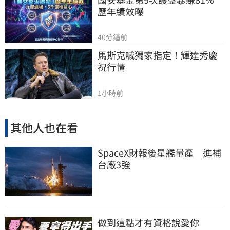
歷年績效曝
40分鐘前
馬斯克喊獨家指定！輝達秀慶
祝行情
1小時前
其他人也在看
SpaceX財報後星艦量產 進補
台廠3強
做到這點才有資格說愛你