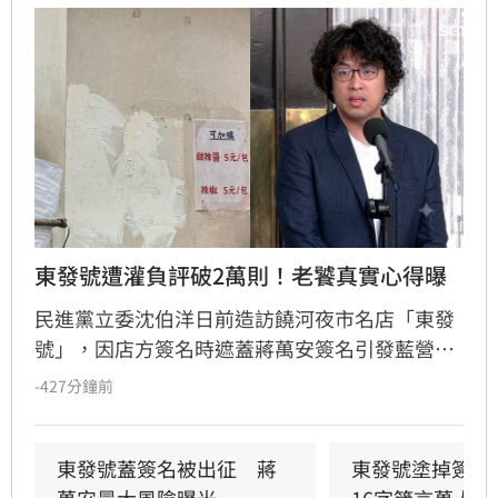
東發號遭灌負評破2萬則！老饕真實心得曝
民進黨立委沈伯洋日前造訪饒河夜市名店「東發
號」，因店方簽名時遮蓋蔣萬安簽名引發藍營支
持者不滿，Google評論區遭網友灌入大量一星負
-427分鐘前
評。沈伯洋對此回應，呼籲各界尊重店家，勿因
政治立場影響經營。該店創立於1937年，曾獲米
其林推薦，是當地知名老店，目前簽名已被覆
東發號蓋簽名被出征　蔣
東發號塗掉簽名
蓋。此次事件雖引發網路兩派評價大戰，但多數
萬安最大風險曝光
16字箴言萬人讚