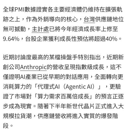
全球PMI數據證實各主要經濟體仍維持在擴張軌
跡之上，作為外銷導向的核心，
台灣
供應鏈地位
無可撼動，
主計處
已將今年經濟成長率上修至
9.64%，台股企業獲利成長性預估將超過40%。
近期討論度最高的某檔操盤手特別指出，近期新
創公司
Anthropic
的營收呈現指數級成長，這不
僅證明AI產業已從早期的對話應用，全面轉向更
消耗算力的「代理式AI（Agentic AI）」，更驗
證了市場對「算力需求百萬倍成長」的預言正逐
步成為現實。隨著下半年新世代晶片正式進入大
規模拉貨潮，供應鏈營收將進入實質的爆發階
段。