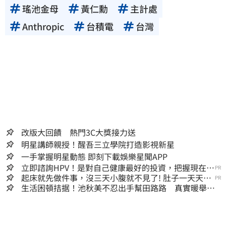
瑤池金母
黃仁勳
主計處
Anthropic
台積電
台灣
改版大回饋 熱門3C大獎接力送
明星講師親授！醒吾三立學院打造影視新星
一手掌握明星動態 即刻下載娛樂星聞APP
立即諮詢HPV！是對自己健康最好的投資，把握現在不
PR
嫌晚！
起床就先做件事，沒三天小腹就不見了! 肚子一天天變
PR
小！
生活困頓拮据！池秋美不忍出手幫田路路 真實暖舉曝
光