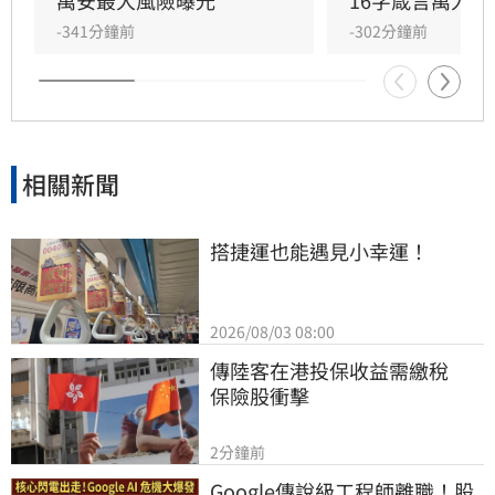
老饕仍肯定其蚵仔麵線與香菇油飯的美味，僅少
-341分鐘前
-302分鐘前
數反映品質不穩。這起政治插曲意外讓老店躍上
版面，也凸顯網路輿論對實體商家經營的影響
力，沈伯洋希望大眾回歸美食本質，繼續支持在
地優質老店。
相關新聞
搭捷運也能遇見小幸運！
2026/08/03 08:00
傳陸客在港投保收益需繳稅 　
保險股衝擊
2分鐘前
Google傳說級工程師離職！股