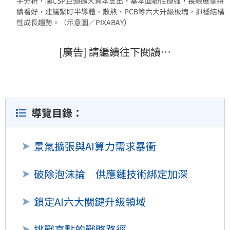
手分析，隨CSP巨頭擴大資本支出，基本面韌性極強，長線展望持
續看好，建議緊盯半導體、散熱、PCB等六大升級板塊，抓穩結構
性成長趨勢。（示意圖／PIXABAY）
[廣告] 請繼續往下閱讀…
導覽目錄：
景氣擴張與AI算力需求暴衝
破除泡沫論 供應鏈技術綁定加深
鎖定AI六大關鍵升級領域
挑戰高點的戰略路徑