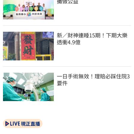
攤做公益
新／財神連睡15期！下期大樂
透衝4.9億
一日手術無效！理賠必踩住院3
要件
現正直播