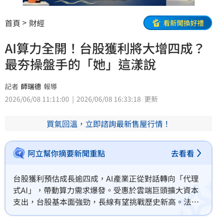
首頁
財經
看新聞換好禮
AI算力全開！台股獲利將大增四成？
最夯操盤手的「她」這漾說
記者
師瑞德
報導
2026/06/08 11:11:00
2026/06/08 16:33:18
更新
買氣回溫，立即諮詢最新售屋行情！
阿立幫你摘要新聞重點
去看看
台股獲利預估成長逾四成，AI產業正從對話轉向「代理
式AI」，帶動算力需求爆發。受惠於雲端巨頭擴大資本
支出，台股基本面強勁，長線有望挑戰歷史新高。法人
建議鎖定半導體先進封裝、PCB/CCL、ABF載板、被動