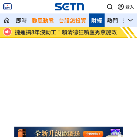
登入
即時
颱風動態
台股怎投資
財經
熱門
影音
負資
捷運搞8年沒動工！賴清德狂噴盧秀燕施政
他前期
了