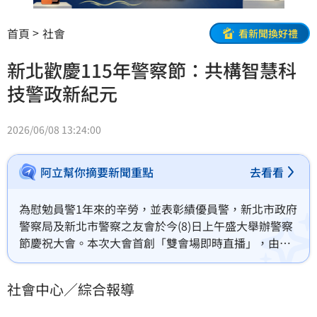
首頁
社會
看新聞換好禮
新北歡慶115年警察節：共構智慧科
技警政新紀元
2026/06/08 13:24:00
阿立幫你摘要新聞重點
去看看
為慰勉員警1年來的辛勞，並表彰績優員警，新北市政府
警察局及新北市警察之友會於今(8)日上午盛大舉辦警察
節慶祝大會。本次大會首創「雙會場即時直播」，由市
長親自主持戶外「新購警用車輛校閱典禮」，展現全面
提升警政裝備的決心；隨後移師6樓大禮堂舉行慶祝大
社會中心／綜合報導
會。現場邀請新北市議員、各界賢達及義警、民防、志
工、民防夥伴共同歡度警察節，齊心凝聚警民市政三方