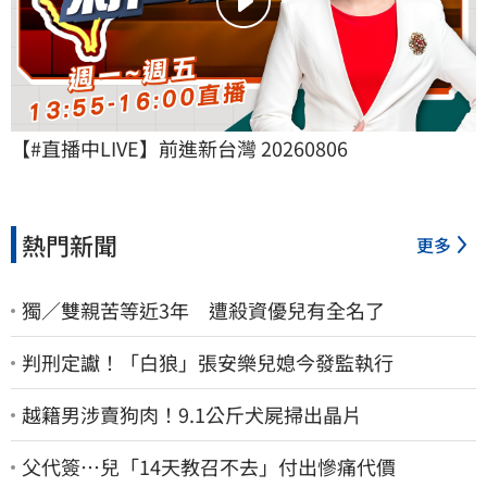
【#直播中LIVE】前進新台灣 20260806
熱門新聞
更多
獨／雙親苦等近3年 遭殺資優兒有全名了
判刑定讞！「白狼」張安樂兒媳今發監執行
越籍男涉賣狗肉！9.1公斤犬屍掃出晶片
父代簽…兒「14天教召不去」付出慘痛代價