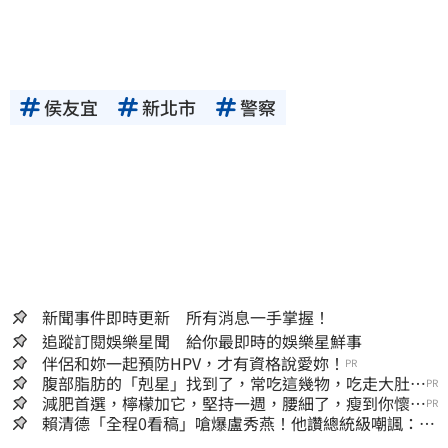
侯友宜
新北市
警察
新聞事件即時更新 所有消息一手掌握！
追蹤訂閱娛樂星聞 給你最即時的娛樂星鮮事
伴侶和妳一起預防HPV，才有資格說愛妳！
PR
腹部脂肪的「剋星」找到了，常吃這幾物，吃走大肚
PR
囊，瘦出小蠻腰
減肥首選，檸檬加它，堅持一週，腰細了，瘦到你懷疑
PR
人生
賴清德「全程0看稿」嗆爆盧秀燕！他讚總統級嘲諷：把
8年總帳一次掀翻