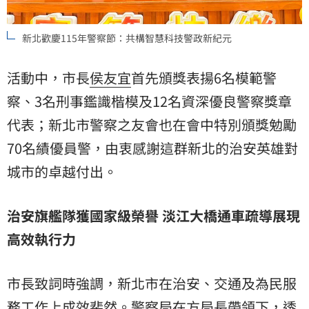
新北歡慶115年警察節：共構智慧科技警政新紀元
活動中，市長
侯友宜
首先頒獎表揚6名模範警
察、3名刑事鑑識楷模及12名資深優良警察獎章
代表；新北市警察之友會也在會中特別頒獎勉勵
70名績優員警，由衷感謝這群新北的治安英雄對
城市的卓越付出。
治安旗艦隊獲國家級榮譽 淡江大橋通車疏導展現
高效執行力
市長致詞時強調，新北市在治安、交通及為民服
務工作上成效斐然。警察局在方局長帶領下，透