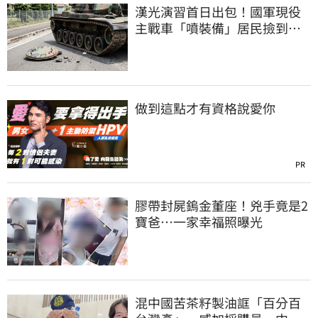
漢光演習首日出包！國軍現役
主戰車「噴裝備」居民撿到零
件…軍方說話了
做到這點才有資格說愛你
PR
膠帶封屍鎢金董座！兇手竟是2
寶爸…一家幸福照曝光
混中國苦茶籽製油誆「百分百