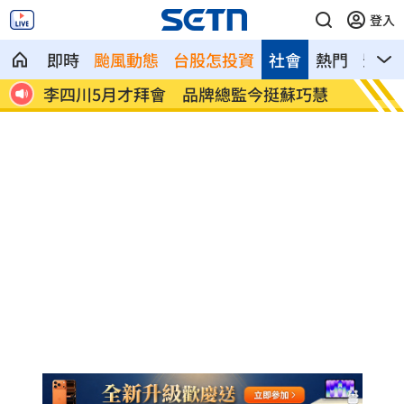
登入
即時
颱風動態
台股怎投資
社會
熱門
影音
巧慧
是否不副署藍白版兒少帳戶？行政院回應
姜厚任
了