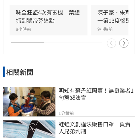
看。
味全狂盜4次有玄機　葉總
陳子豪、朱育賢
抓到獅帝芬這點
一第13度慘遭完
8小時前
9小時前
相關新聞
明知有蘇丹紅照賣！無良業者1
句惹怒法官
1分鐘前
蛙蛙文創違法販售口罩　負責
人兄弟判刑