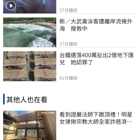
37分鐘前
新／大武崙泳客遭離岸流捲外
海　搜救中
37分鐘前
台鐵遺落400萬扯出2億地下匯
兌　她認罪了
41分鐘前
其他人也在看
看到證嚴法師下跪頂禮！明星
女律揪宗教大師全家詐慈濟…
全家爽睡黃金堆