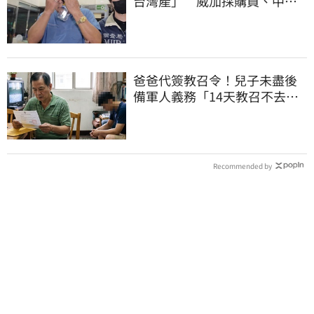
台灣產」 威加採購員、中間
人收押禁見
爸爸代簽教召令！兒子未盡後
備軍人義務「14天教召不去」
換3個月刑期
Recommended by