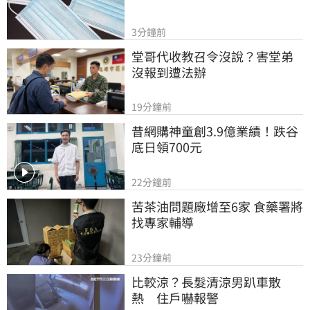
3分鐘前
堂哥代收教召令沒說？害堂弟
沒報到遭法辦
19分鐘前
昔網購神童創3.9億業績！跌谷
底日領700元
22分鐘前
苦茶油問題廠增至6家 食藥署將
找專家輔導
23分鐘前
比較涼？長髮清涼男趴車散
熱　住戶嚇報警