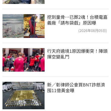
挖到童骨…已葬2魂！台積電嘉
義廠「請布袋戲」原因曝
(2026年08月05日)
行天府遶境1原因爆衝突！陣頭
揮空變亂鬥
新／彰律師公會買BNT詐慈濟 
囤11億黃金曝