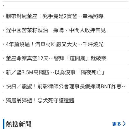
膠帶封屍董座！兇手竟是2寶爸…幸福照曝
混中國苦茶籽製油 採購、中間人收押禁見
4年前燒過！汽車材料廠又大火…千坪燒光
董座命案真空12天…警拜「這間廟」就破案
新／墜3.5M高鋼筋…以為沒事「隔夜死亡」
快訊／震撼！前彰律師公會理事長假採購BNT詐慈濟
10億、洗錢囤232kg黃金
獨居翁猝逝！忠犬死守護遺體
熱搜新聞
更多