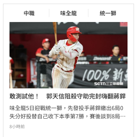
中職
味全龍
統一獅
敢測試他！　郭天信阻殺守助完封嗨翻蔣銲
味全龍5日迎戰統一獅，先發投手蔣銲繳出6局0
失分好投替自己收下本季第7勝，賽後談到8局上
郭天信的關鍵阻殺替味全守住完封勝，蔣銲也直
8小時前
呼既然統一敢挑戰他的臂力，郭天信也就傳給他