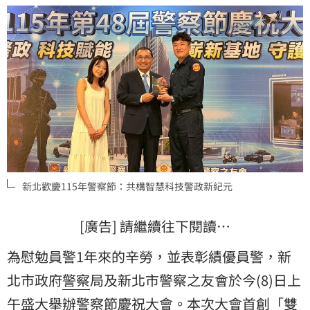
協力，共維治安的堅實力量。
新北歡慶115年警察節：共構智慧科技警政新紀元
[廣告] 請繼續往下閱讀…
為慰勉員警1年來的辛勞，並表彰績優員警，
新
北市
政府
警察
局及新北市警察之友會於今(8)日上
午盛大舉辦警察節慶祝大會。本次大會首創「雙