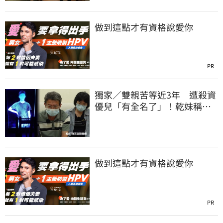
做到這點才有資格說愛你
PR
獨家／雙親苦等近3年 遭殺資
優兒「有全名了」！乾妹稱賠
償恐毀她未來
做到這點才有資格說愛你
PR