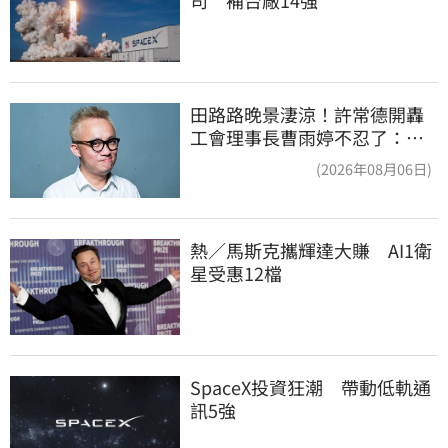
田路路晚景淒涼！許常德開轟
工會理事長曹雨婷不忍了：別
只包紅包慰問
(2026年08月06日)
熱／馬斯克攜輝達大賺　AI1衛
星受惠12檔
SpaceX投資狂潮　帶動低軌通
訊5強