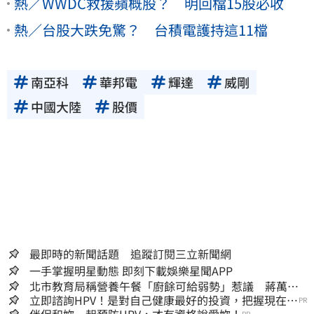
熱／WWDC救援蘋概股？ 明回檔15股必收
熱／台股大跌免驚？ 台積電護持這11檔
南亞科
華邦電
輝達
威剛
中國大陸
股價
最即時的新聞話題 追蹤訂閱三立新聞網
一手掌握明星動態 即刻下載娛樂星聞APP
北市教育局稱營養午餐「廚餘可給弱勢」惹議 蔣萬安
急喊：不會這樣做
立即諮詢HPV！是對自己健康最好的投資，把握現在不
PR
嫌晚！
伴侶和妳一起預防HPV，才有資格說愛妳！
PR