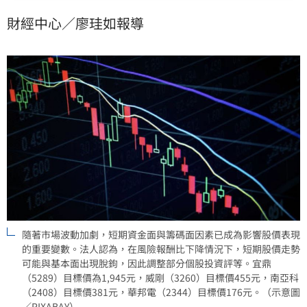
人雖將評等調至區間操作，但仍更新宜鼎、威剛、南亞
財經中心／廖珪如報導
科及華邦電目標價。建議投資人關注終端需求復甦與AI
應用擴張，在市場情緒回穩後重新評估投資機會，掌握
記憶體產業景氣上升循環。
隨著市場波動加劇，短期資金面與籌碼面因素已成為影響股價表現
的重要變數。法人認為，在風險報酬比下降情況下，短期股價走勢
可能與基本面出現脫鉤，因此調整部分個股投資評等。宜鼎
（5289）目標價為1,945元，威剛（3260）目標價455元，南亞科
（2408）目標價381元，華邦電（2344）目標價176元。（示意圖
／PIXABAY）