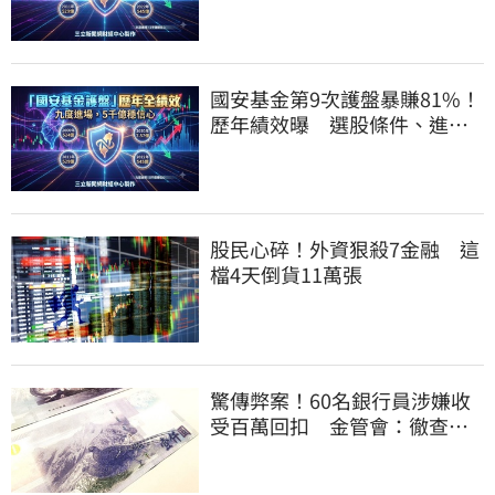
國安基金第9次護盤暴賺81%！
歷年績效曝 選股條件、進場
邏輯一次看
股民心碎！外資狠殺7金融 這
檔4天倒貨11萬張
驚傳弊案！60名銀行員涉嫌收
受百萬回扣 金管會：徹查內
控