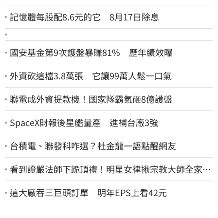
記憶體每股配8.6元的它 8月17日除息
國安基金第9次護盤暴賺81% 歷年績效曝
外資砍這檔3.8萬張 它讓99萬人鬆一口氣
聯電成外資提款機！國家隊霸氣砸8億護盤
SpaceX財報後星艦量產 進補台廠3強
台積電、聯發科咋選？杜金龍一語點醒網友
看到證嚴法師下跪頂禮！明星女律揪宗教大師全家詐
慈濟…全家爽睡黃金堆
這大廠吞三巨頭訂單 明年EPS上看42元