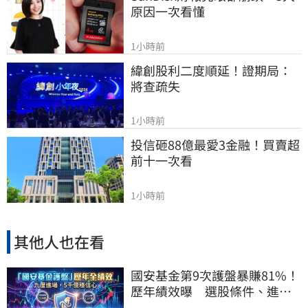
原因一次看懂
1小時前
緯創股利二度順延！證期局：
將查疏失
1小時前
投信砸88億最愛3金融！買賣超
前十一次看
1小時前
其他人也在看
國安基金第9次護盤暴賺81%！
歷年績效曝 選股條件、進場
邏輯一次看