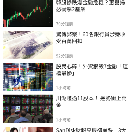
韓股慘跌爆金融危機？惠譽揭
恐衝擊2產業
30分鐘前
驚傳弊案！60名銀行員涉嫌收
受百萬回扣
52分鐘前
股民心碎！外資狠殺7金融「這
檔最慘」
1小時前
川湖賺逾11股本！ 逆勢衝上萬
金
1小時前
SanDisk財報亮眼卻崩跌　3大