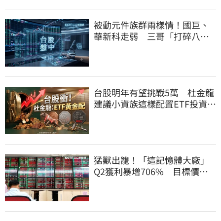
被動元件族群兩樣情！國巨、
華新科走弱 三哥「打碎八卦
鏡」逆勢狂飆5%
台股明年有望挑戰5萬 杜金龍
建議小資族這樣配置ETF投資組
合
猛獸出籠！「這記憶體大廠」
Q2獲利暴增706% 目標價上
看217元