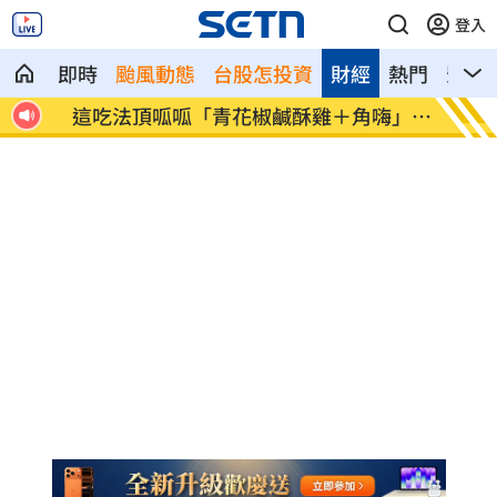
登入
即時
颱風動態
台股怎投資
財經
熱門
影音
神鎮
這吃法頂呱呱「青花椒鹹酥雞＋角嗨」開
韓股慘
賣