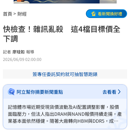
首頁
財經
看新聞換好禮
快檢查！雜訊亂殺 這4檔目標價全
下調
記者
廖珪如
報導
2026/06/09 02:00:00
簽專任委託契約就可抽智慧跑錶
阿立幫你摘要新聞重點
去看看
記憶體市場近期受現貨價波動及AI配置調整影響，股價
面臨壓力，但法人指出DRAM與NAND報價持續走揚，產
業基本面依然穩健。隨著大廠轉向HBM與DDR5，成熟
製程供給收縮，加上AI伺服器帶動需求，長線看好。法