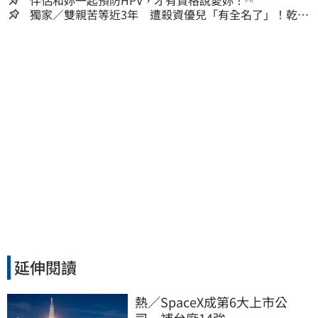
獨家／雙親苦等近3年 遭殺資優兒「有全名了」！乾妹
稱賠償恐毀她未來
延伸閱讀
熱／SpaceX成第6大上市公
司　補台廠14強