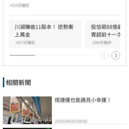
幅0.48%。外資相較昨天狂買903億，今天買超
-420分鐘前
大幅縮水至20.2億元，力積電（6770）最受青
睞，獲加碼近3.9萬張。值得注意的是，外資今賣
超前十大個股中，多家金融股上榜，又以臺企銀
川湖賺逾11股本！ 逆勢衝
投信砸88億最愛
（2834）最慘，被提了2萬多張。
上萬金
賣超前十一次看
-407分鐘前
-396分鐘前
相關新聞
搭捷運也能遇見小幸運！
2026/08/03 08:00