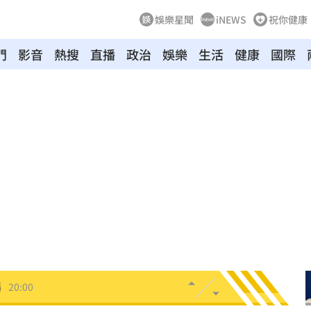
娛樂星聞
iNEWS
祝你健康
門
影音
熱搜
直播
政治
娛樂
生活
健康
國際
巴掌
20:14
掉
20:08
0:08
烏龍
20:01
曝
20:00
教
19:56