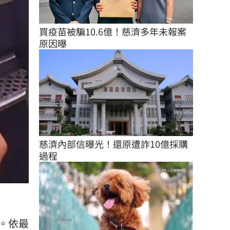
買疫苗被騙10.6億！慈濟多年未報案
原因曝
慈濟內部信曝光！還原遭詐10億採購
過程
。依最