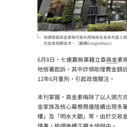
理想混蛋號召粉絲跨海追星吃美食！
18:
檢調懷疑高金素梅可能利用姊姊及弟弟充當人頭
在追查相關金流。（翻攝GoogleMaps）
6月8日，七連霸無黨籍立委
高金
素
地檢署起訴，其中詐領助理費金額近
12年6月重刑，引起政壇關注。
本刊掌握，高金素梅除了以人頭方
金家族及核心幕僚周邊陸續出現多
樓」及「明水大觀」等，由於交易
情事，檢調後續正擴大偵辦中。