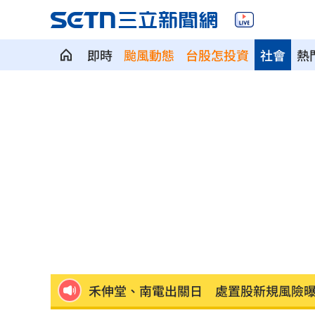
即時
颱風動態
台股怎投資
社會
熱
獨／再爆隨機攻擊？婦控外送員無故賞
產蛋量下降 本週「蛋價漲3元」
20:08
KISS OF LIFE飆唱 秀經典擦汗全場瘋
台股7月大回檔！0050申購額再破紀錄
2
2000人堵教堂搶看C羅婚禮 竟是超大
禾伸堂、南電出關日 處置股新規風險
平野惠一率兄弟奪171勝 中職最多勝外