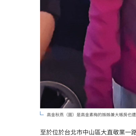
高金秋燕（圖）是高金素梅的姊姊兼大帳房也遭
至於位於台北市中山區大直敬業一