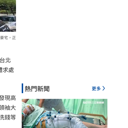
豪宅，正
台北
體求處
熱門新聞
更多
發現高
領袖大
洗錢等