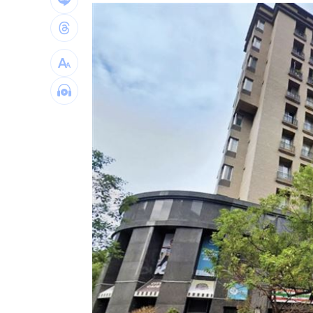
接觸「常見塑膠微粒＋這樣吃」恐釀脂
伍婉華喊白沙屯颱風致歉 全網打氣讚
月薪3萬多怎麼活下去？過來人揭真實生
台灣彩券開獎直播中
20:31
LIVE三立+24小時直播
15:27
三立iNEWS新聞台線上直播
18:00
商場戰國來臨 台中「頂奢大道」逐漸
台彩父親節推新刮刮樂千萬頭獎超「爸
「拍片人的多重宇宙」職涯論壇9/12登
8國球員齊聚高雄 Formosa 7s掀足球