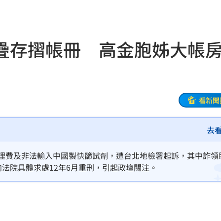
巨頭
19:53
了
19:51
疊存摺帳冊 高金胞姊大帳
眼
19:47
難
19:47
曝
19:42
看新聞
超好
19:33
去
面目
19:33
助理費及非法輸入中國製快篩試劑，遭台北地檢署起訴，其中詐領
姿勢
19:32
向法院具體求處12年6月重刑，引起政壇關注。
崩潰
19:28
雄鷹
19:24