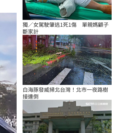
獨／女駕駛肇逃1死1傷　單親媽顧子
斷家計
白海豚發威掃北台灣！北市一夜路樹
接連倒