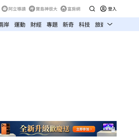
阿立導讀
寶島神很大
富房網
登入
兩岸
運動
財經
專題
新奇
科技
旅遊
汽車
寵物