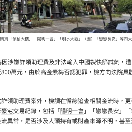
15
購買「領袖大樓」「陽明一會」「明水大觀」（圖）「戀戀長安」等四大
梅因涉嫌詐領助理費及非法輸入中國製
快篩
試劑，遭
800萬元，由於高金素梅否認犯罪，檢方向法院具
式詐領助理費案外，檢調在循線追查相關金流時，更
筆
豪宅
交易紀錄，包括「
陽明一會
」「戀戀長安」「
金流異常，是否涉及人頭持有或財產來源不明，甚至