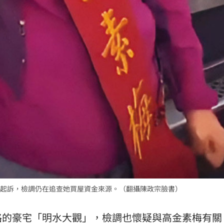
起訴，檢調仍在追查她買屋資金來源。（翻攝陳政宗臉書）
路的豪宅「明水大觀」，檢調也懷疑與高金素梅有關