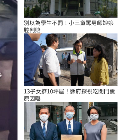
別以為學生不罰！小三童罵男師娘娘
腔判賠
13子女擠10坪屋！縣府探視吃閉門羹
原因曝