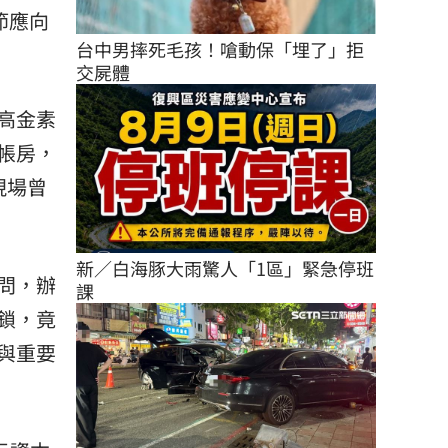
節應向
台中男摔死毛孩！嗆動保「埋了」拒
交屍體
高金素
帳房，
現場曾
新／白海豚大雨驚人「1區」緊急停班
問，辦
課
鎖，竟
與重要