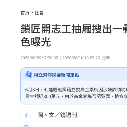
女股神加碼狂掃台積電！外媒揭全因這
首頁
社會
想吃清淡！他搭機點「這特殊餐」傻眼
鎖匠開志工抽屜搜出一
買房3年才知「蜘蛛人住我家」屋主超傻
色曝光
生日變親人忌日！直升機慶祝墜機4人罹
台中小五童遭同學踢下體腫2倍大 判賠金
2026/06/09 07:38:00
2026/06/10 10:07:20
更新
粉絲輕生後首露面！西村力演唱會狀態
阿立幫你摘要新聞重點
阿信慘跌 親洩言承旭吳建豪周渝民真
6月8日，七連霸無黨籍立委高金素梅因涉嫌詐領
「AI性愛機器人」將問世！聊天還可換
費金額近800萬元，由於高金素梅否認犯罪，檢方
SBS歌謠大戰開播30分鐘傳災情！粉絲
圖、文／鏡週刊
羅戈8局失1分好投 兄弟火力爆發橫掃