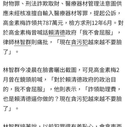
財物罪、刑法詐欺取財、醫療器材管理法意圖供
應未經核准擅自輸入醫療器材等罪，提起公訴，
高金素梅詐領共787萬元，檢方求刑12年6月。對
於高金素梅曾喊話
賴清德
政府「我不會屈服」，
律師
林智群
則痛批，「現在
貪污犯
越來越不要臉
了」。
林智群今凌晨在臉書曬出截圖，可見高金素梅2
月曾在鏡頭前喊，「對於賴清德政府的政治目
的，我不會屈服」，他則表示，「詐領助理費，
也是賴清德逼你做的？現在貪污犯越來越不要臉
了」。
林智群接著說，以前犯罪還有羞恥心，會拿東西