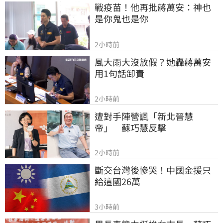
戰疫苗！他再批蔣萬安：神也
是你鬼也是你
2小時前
風大雨大沒放假？她轟蔣萬安
用1句話卸責
2小時前
遭對手陣營諷「新北晉慧
帝」　蘇巧慧反擊
2小時前
斷交台灣後慘哭！中國金援只
給這國26萬
3小時前