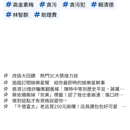
高金素梅
貪污
貪污犯
賴清德
林智群
助理費
改版大回饋 熱門3C大獎接力送
追蹤訂閱娛樂星聞 給你最即時的娛樂星鮮事
慈濟10億詐騙案翻舊帳：陳時中等到歷史平反，蔣萬安
償還2022政治利息
蔡依珊撕掉「完美」標籤！認了我也會崩潰：傷口終究
會癒合
做到這點才有資格說愛你
PR
「千億富太」老店買250元麻糬！店員讚包包好可愛 笑
回：我自己做的