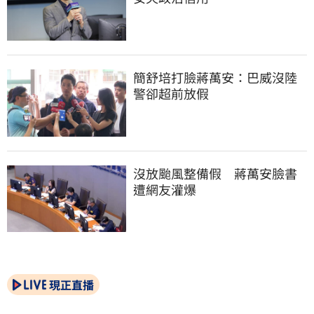
簡舒培打臉蔣萬安：巴威沒陸
警卻超前放假
沒放颱風整備假　蔣萬安臉書
遭網友灌爆
現正直播