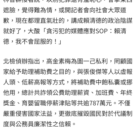
遮臉，覺得難為情，或開記者會向社會大眾道
歉，現在都理直氣壯的，講成賴清德的政治陰謀
就好了，大酸「貪污犯的媒體應對SOP：賴清
德，我不會屈服的！」
北檢偵辦指出，高金素梅為圖一己私利，罔顧國
家給予助理補助費之目的，與張俊傑等人以虛報
人頭、低薪高報等方式，將補助費中飽私囊或挪
他用，總計共詐領公費助理薪資、加班費、年終
獎金、育嬰留職停薪津貼等共逾787萬元。不僅
嚴重侵害國家法益，更徹底摧毀國民對於代議制
度與公務員廉潔性之信賴。