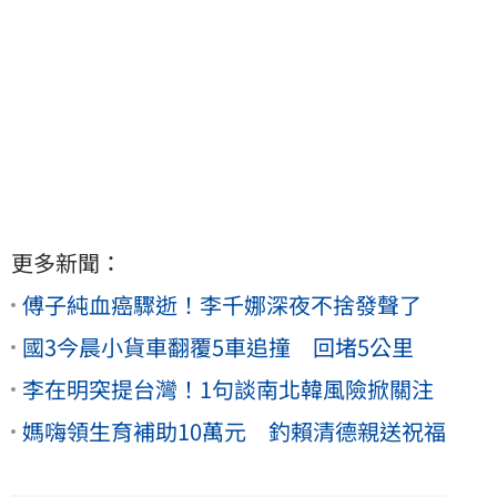
更多新聞：
傅子純血癌驟逝！李千娜深夜不捨發聲了
國3今晨小貨車翻覆5車追撞 回堵5公里
李在明突提台灣！1句談南北韓風險掀關注
媽嗨領生育補助10萬元 釣賴清德親送祝福