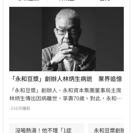
「永和豆漿」創辦人林炳生病逝　業界追憶
「永和豆漿」創辦人、永和資本集團董事局主席
林炳生傳出因病離世，享壽70歲。對此，永和資
本集團今（8）日發布訃告證實，林炳生昨（7）
-216分鐘前
日中午12時45分因食道癌在台北逝世。
沒喝熱湯！他不理「1症
永和豆漿創辦人