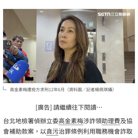
費補助及醫療器材規範，嚴重破壞公務員廉潔形象，後
續判決結果引發外界高度關注。
高金素梅遭檢方求刑12年6月（資料圖／記者楊佩琪攝）
[廣告] 請繼續往下閱讀…
台北地檢署偵辦立委
高金素梅
涉詐領
助理費
及協
會補助款案，以
貪污
治罪條例利用職務機會詐取