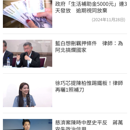
政府「生活補助金5000元」連3
天發放 逾期視同放棄
(2024年11月28日)
藍白想刪羈押條件　律師：為
阿北搞爛國家
徐巧芯提陳柏惟踢鐵板！律師
再曬1照補刀
慈濟案陳時中歷史平反　蔣萬
安失政治信用