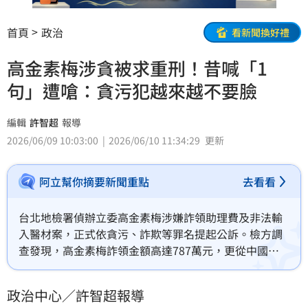
首頁
政治
看新聞換好禮
高金素梅涉貪被求重刑！昔喊「1
句」遭嗆：貪污犯越來越不要臉
編輯
許智超
報導
2026/06/09 10:03:00
2026/06/10 11:34:29
更新
阿立幫你摘要新聞重點
去看看
台北地檢署偵辦立委高金素梅涉嫌詐領助理費及非法輸
入醫材案，正式依貪污、詐欺等罪名提起公訴。檢方調
查發現，高金素梅詐領金額高達787萬元，更從中國輸
入未經核准的快篩試劑，建請法院重判12年6個月。面
對指控，高金素梅曾強硬表示不會向賴清德政府屈服，
政治中心／許智超報導
遭律師林智群痛批將貪污包裝成政治陰謀。此案涉及公