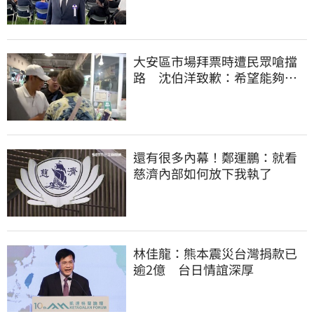
大安區市場拜票時遭民眾嗆擋
路 沈伯洋致歉：希望能夠精
進動線的引導
還有很多內幕！鄭運鵬：就看
慈濟內部如何放下我執了
林佳龍：熊本震災台灣捐款已
逾2億 台日情誼深厚