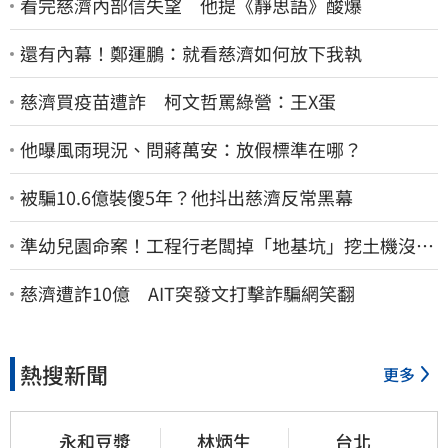
看完慈濟內部信失望 他提《靜思語》酸爆
還有內幕！鄭運鵬：就看慈濟如何放下我執
慈濟買疫苗遭詐 柯文哲罵綠營：王X蛋
他曝風雨現況、問蔣萬安：放假標準在哪？
被騙10.6億裝傻5年？他抖出慈濟反常黑幕
準幼兒園命案！工程行老闆掉「地基坑」挖土機沒看
到…下土石活埋他
慈濟遭詐10億 AIT突發文打擊詐騙網笑翻
熱搜新聞
更多
永和豆漿
林炳生
台北