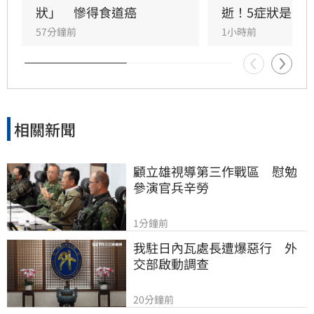
狀」　慘得食道癌
逝！5症狀是警
57分鐘前
1小時前
相關新聞
顧立雄視導第三作戰區　慰勉
參演官兵辛勞
1分鐘前
我駐日內瓦處長遭爆惡行　外
交部啟動調查
20分鐘前