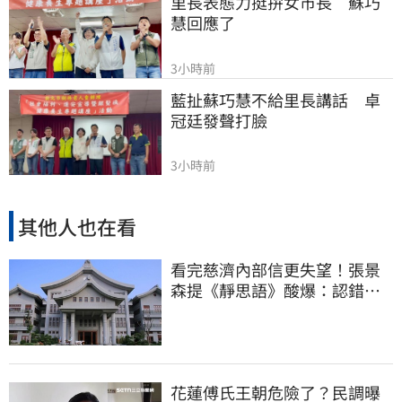
里長表態力挺拚女市長　蘇巧
慧回應了
3小時前
藍扯蘇巧慧不給里長講話　卓
冠廷發聲打臉
3小時前
其他人也在看
看完慈濟內部信更失望！張景
森提《靜思語》酸爆：認錯有
那麼難？
花蓮傅氏王朝危險了？民調曝