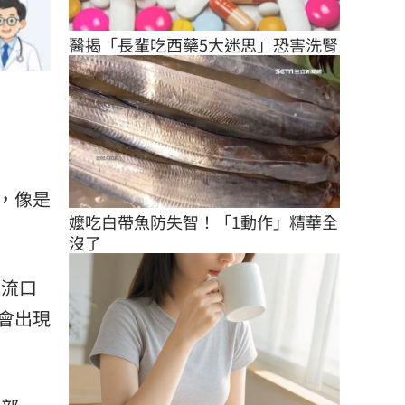
醫揭「長輩吃西藥5大迷思」恐害洗腎
，像是
嬤吃白帶魚防失智！「1動作」精華全
沒了
、流口
會出現