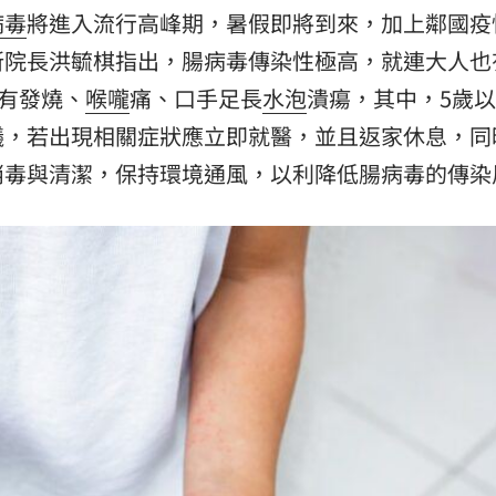
病毒
將進入流行高峰期，暑假即將到來，加上鄰國疫
舉曝
18:01
所院長洪毓棋指出，腸病毒傳染性極高，就連大人也
光
17:56
狀有發燒、
喉嚨
痛、口手足長
水泡
潰瘍，其中，5歲
議，若出現相關症狀應立即就醫，並且返家休息，同
刮
17:50
消毒與清潔，保持環境通風，以利降低腸病毒的傳染
成形
12:00
」氣
12:00
場！
10:30
熱潮
10:00