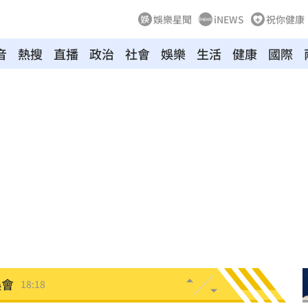
娛樂星聞
iNEWS
祝你健康
音
熱搜
直播
政治
社會
娛樂
生活
健康
國際
應了
18:31
被笑
18:27
18:27
慘了
18:25
是你
18:18
誤會
18:18
聲了
18:13