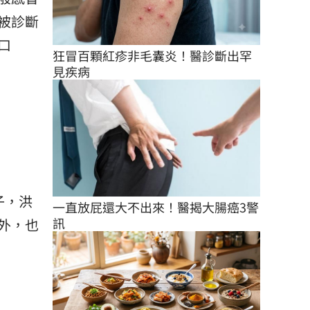
被診斷
口
狂冒百顆紅疹非毛囊炎！醫診斷出罕
見疾病
子，洪
一直放屁還大不出來！醫揭大腸癌3警
訊
外，也