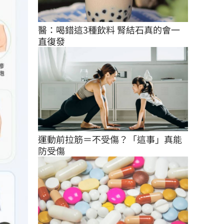
醫：喝錯這3種飲料 腎結石真的會一
直復發
運動前拉筋＝不受傷？「這事」真能
防受傷