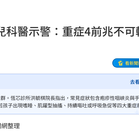
逞
18:13
手
18:12
兒科醫示警：重症4前兆不可
18:12
是誰
18:10
責
看新聞
18:09
關鍵
18:09
去
18:07
險群。恆芯診所洪毓棋院長指出，常見症狀包含疱疹性咽峽炎與
若孩子出現嗜睡、肌躍型抽搐、持續嘔吐或呼吸急促等四大重症
看多
18:07
質水，並提供布丁、仙草等溫涼軟質食物緩解不適。勤洗手、以
反擊
。
18:06
聞網整理
1劑
18:01