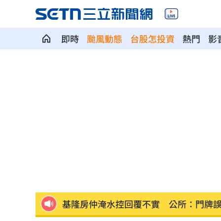
即時
颱風動態
台股怎投資
熱門
影
傳與女員工婚外情助升遷 FIFA主席回
二伯衣印哈哈鄙卑 專家：別穿去日本
台灣高中生超神！這賽事拿下1金2銀2銅
向中國洩半導體機密 前SK海力士員工
戰疫苗！他再批蔣萬安：神也是你鬼也
基隆房仲淹水控回覆不實 公所：門牌
星二代闖好聲音挨轟 歌手親姊心疼發