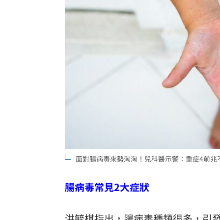
理想混蛋號召粉絲跨海追星吃美食！
18:
面對腸病毒來勢洶洶！兒科醫示警：重症4前兆
腸病毒常見2大症狀
洪毓棋指出，腸病毒種類很多，引