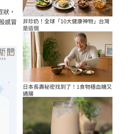
症狀，
非珍奶！全球「10大健康神物」台灣
般感冒
是這個
日本長壽秘密找到了！1食物穩血糖又
通腸