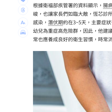
根據衛福部疾管署的資料顯示，
腸
獨／田路路生活陷困境！女歌手超狂暖
峻，也讓家長們如臨大敵，恆芯診
台指期破45000點 本週聚焦鴻海、大立
感染，
潛伏期
約在3~5天，主要症
幼兒為重症高危險群，因此，他建
斗六小貨車窗被惡意砸破！車內慘遭搜
常也應養成良好的衛生習慣，時常
台灣彩券開獎直播中
20:31
LIVE三立+24小時直播
15:27
三立iNEWS新聞台線上直播
18:00
商場戰國來臨 台中「頂奢大道」逐漸
台彩父親節推新刮刮樂千萬頭獎超「爸
「拍片人的多重宇宙」職涯論壇9/12登
8國球員齊聚高雄 Formosa 7s掀足球