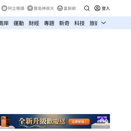
阿立導讀
寶島神很大
富房網
登入
兩岸
運動
財經
專題
新奇
科技
旅遊
汽車
寵物