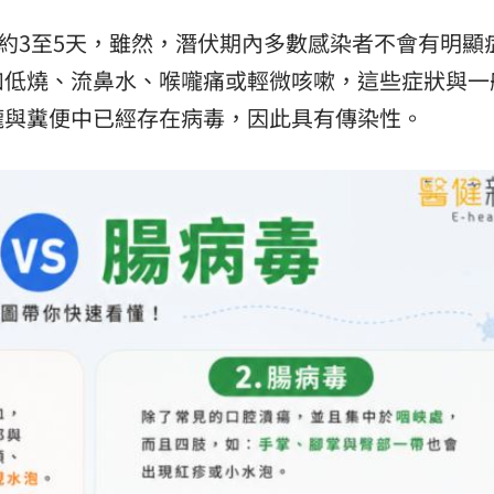
約3至5天，​雖然，潛伏期內多數感染者不會有明顯
如低燒、流鼻水、喉嚨痛或輕微咳嗽，這些症狀與一
嚨與糞便中已經存在病毒，因此具有傳染性。