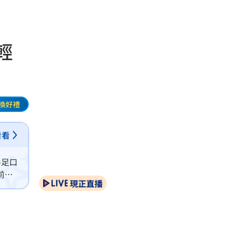
輕
換好禮
看看
手足口
前
現正直播
漂白