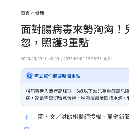
命理師騙「子宮有嬰靈」拿雞蛋性侵得
首頁
健康
42歲情色片女星閃嫁 對象是前職棒投
面對腸病毒來勢洶洶！
波克夏出手 砸百億美元投資Alphabet
忽，照護3重點
黃仁勳告白喜歡華莎！她尬稱：不知他
風大雨大沒放假？她轟蔣萬安用1句話卸
2026/06/09 10:40:00
2026/06/09 12:36:33
更新
白海豚沒陸警卻比巴威有感！氣象署曝
阿立幫你摘要新聞重點
傳遭逮捕後 中國前財長樓繼偉出席論壇
腸病毒進入流行高峰期，5歲以下幼兒為重症高危
病，家長需密切留意發燒、喉嚨潰瘍及四肢水泡。
金價1週漲300美元！一票華爾街分析師
兆，應立即就醫。居家照護建議少量多次補充電解
遭對手陣營諷「新北晉慧帝」 蘇巧慧
水消毒環境，是預防腸病毒傳染、守護健康的關鍵
圖、文／洪毓棋醫師授權、醫健新
公費肺鏈疫苗8/10升級QA秒懂：只需打