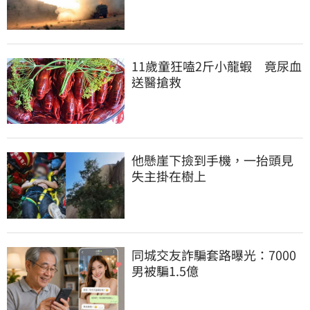
11歲童狂嗑2斤小龍蝦　竟尿血
送醫搶救
他懸崖下撿到手機，一抬頭見
失主掛在樹上
同城交友詐騙套路曝光：7000
男被騙1.5億