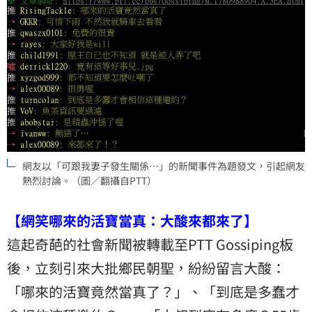
網友以「可跟我妻子發生關係…」的新聞事件為題發文，引起網友
熱烈討論。（圖／翻攝自PTT）
【網笑哪來的活寶當真：大酸來都來了】
這起奇葩的社會新聞被轉載至PTT Gossiping板
後，立刻引來大批鄉民朝聖，紛紛留言大酸：
「哪來的活寶竟然當真了？」、「到底是多蠢才