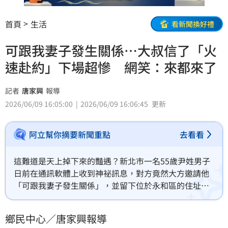
首頁
生活
看新聞換好禮
可跟我妻子發生關係…大叔信了「火
速赴約」下場超慘 網笑：來都來了
記者
唐家興
報導
2026/06/09 16:05:00
2026/06/09 16:06:45
更新
阿立幫你摘要新聞重點
去看看
這難道是天上掉下來的豔遇？新北市一名55歲尹姓男子
日前在通訊軟體上收到神祕訊息，對方竟然大方邀請他
「可跟我妻子發生關係」，並留下位於永和區的住址。
尹男一看驚覺有這等好事，當場精蟲衝腦「火速驅車」
前往一探究竟！沒想到興沖沖按了門鈴，迎來的不是火
鄉民中心／唐家興報導
辣人妻，而是睡眼惺忪、滿腔怒火的男屋主，雙方爆發