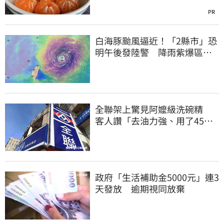
PR
白海豚颱風逼近！「2縣市」恐
明午後發陸警 降雨紫爆區域
曝光
全聯架上驚見阿嬤級洗碗精
客人讚「去油力強、用了45
年」
政府「生活補助金5000元」連3
天發放 逾期視同放棄