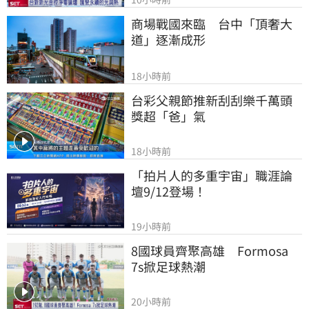
商場戰國來臨　台中「頂奢大
道」逐漸成形
18小時前
台彩父親節推新刮刮樂千萬頭
獎超「爸」氣
18小時前
「拍片人的多重宇宙」職涯論
壇9/12登場！
19小時前
8國球員齊聚高雄　Formosa 
7s掀足球熱潮
20小時前