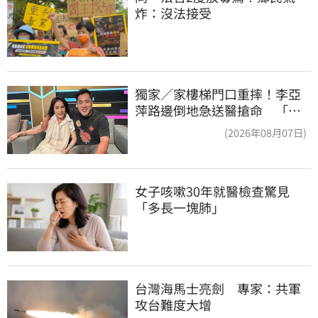
炸：沒法接受
獨家／家樓梯門口重摔！李亞
萍路邊倒地急送醫搶命 「最
新傷況」曝
(2026年08月07日)
女子咳嗽30年就醫檢查驚見
「多長一塊肺」
台灣海馬士亮劍　專家：共軍
攻台難度大增