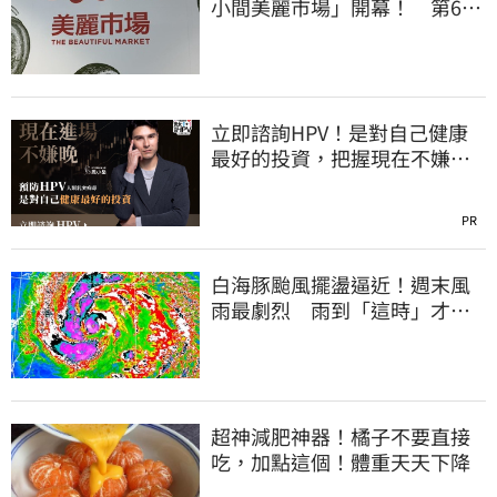
小間美麗市場」開幕！ 第6家
魁力屋再等等
立即諮詢HPV！是對自己健康
最好的投資，把握現在不嫌
晚！
PR
白海豚颱風擺盪逼近！週末風
雨最劇烈 雨到「這時」才趨
緩
超神減肥神器！橘子不要直接
吃，加點這個！體重天天下降