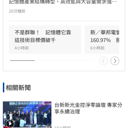
記憶體產業結構轉型，高效能與大容量需求強
勁，推升DRAM與Flash報價持續走揚。華邦電第
26分鐘前
2季獲利亮眼，毛利率衝上66.25%，每股純益達
5.40元。此外，矽電容產能滿載成為新成長引
擎，公司並大幅調升2026年資本支出至395億
不是群聯！　記憶體它靠
新／華邦電營收
元，全力衝刺高雄廠擴產與先進製程。法人分析
這技術目標價破千
160.97%　股
指出，隨AI需求爆發，2027年記憶體供需缺口將
4小時前
6小時前
擴大，華邦電中長線營運看俏，兩家本土券商分
別給予200元及275元目標價，市場對其獲利爆發
力寄予厚望。提醒投資人，投資股票具備風險，
應審慎評估市場波動並自行承擔決策結果。
相關新聞
台新新光金控淨零論壇 專家分
享永續治理
10小時前