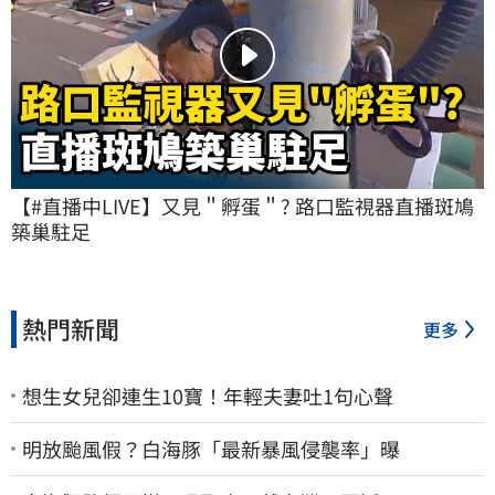
【#直播中LIVE】又見＂孵蛋＂? 路口監視器直播斑鳩
築巢駐足
熱門新聞
更多
想生女兒卻連生10寶！年輕夫妻吐1句心聲
明放颱風假？白海豚「最新暴風侵襲率」曝