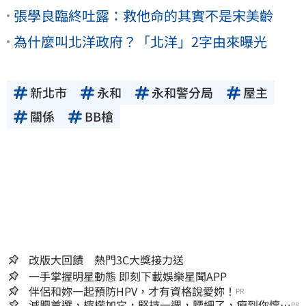
張學良臨終吐露：救他命的其實不是宋美齡
為什麼叫北洋政府？「北洋」2字由來曝光
新北市
永和
永和警分局
屋主
關係
BB槍
改版大回饋 熱門3C大獎接力送
一手掌握明星動態 即刻下載娛樂星聞APP
伴侶和妳一起預防HPV，才有資格說愛妳！
PR
減肥首選，檸檬加它，堅持一週，腰細了，瘦到你懷疑
PR