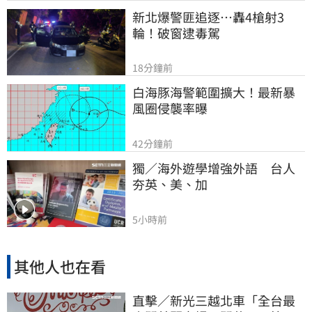
新北爆警匪追逐…轟4槍射3
輪！破窗逮毒駕
18分鐘前
白海豚海警範圍擴大！最新暴
風圈侵襲率曝
42分鐘前
獨／海外遊學增強外語　台人
夯英、美、加
5小時前
其他人也在看
直擊／新光三越北車「全台最