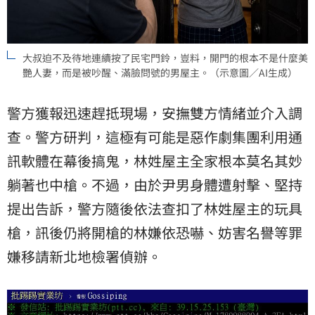
大叔迫不及待地連續按了民宅門鈴，豈料，開門的根本不是什麼美
艷人妻，而是被吵醒、滿臉問號的男屋主。（示意圖／AI生成）
警方獲報迅速趕抵現場，安撫雙方情緒並介入調
查。警方研判，這極有可能是惡作劇集團利用通
訊軟體在幕後搞鬼，林姓屋主全家根本莫名其妙
躺著也中槍。不過，由於尹男身體遭射擊、堅持
提出告訴，警方隨後依法查扣了林姓屋主的玩具
槍，訊後仍將開槍的林嫌依恐嚇、妨害名譽等罪
嫌移請新北地檢署偵辦。