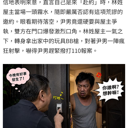
信地表明來意，直言自己是來「赴約」時，林姓
屋主當場一頭霧水，隨即嚴厲否認有這項荒謬的
邀約。眼看期待落空，尹男竟還硬要與屋主爭
執，雙方在門口爆發激烈口角。林姓屋主一氣之
下，轉身拿出家中的玩具BB槍，對著尹男一陣瘋
狂射擊，嚇得尹男趕緊撥打110報案。