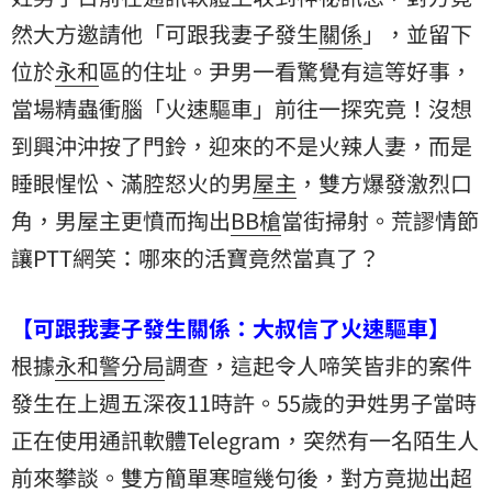
然大方邀請他「可跟我妻子發生
關係
」，並留下
位於
永和
區的住址。尹男一看驚覺有這等好事，
當場精蟲衝腦「火速驅車」前往一探究竟！沒想
到興沖沖按了門鈴，迎來的不是火辣人妻，而是
睡眼惺忪、滿腔怒火的男
屋主
，雙方爆發激烈口
角，男屋主更憤而掏出
BB槍
當街掃射。荒謬情節
讓PTT網笑：哪來的活寶竟然當真了？
【可跟我妻子發生關係：大叔信了火速驅車】
根據
永和警分局
調查，這起令人啼笑皆非的案件
發生在上週五深夜11時許。55歲的尹姓男子當時
正在使用通訊軟體Telegram，突然有一名陌生人
前來攀談。雙方簡單寒暄幾句後，對方竟拋出超