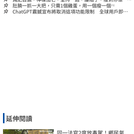
人生
肚腩一抓一大把，只需1個雞蛋，用一個瘦一個
PR
ChatGPT震撼宣布將取消這項功能限制 全球用戶即刻
起「免費」用到飽
延伸閱讀
同一法官2度放毒駕！鄉民氣