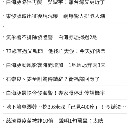
白海豚路徑再變 吳聖宇：離台灣又更近了
東發號遭出征後現況曝 網爆驚人排隊人潮
氣象署不排除發陸警 白海豚恐掃過2地
73歲首過父親節 他找亡妻淚：今天好快樂
白海豚颱風影響時間增加 1地區恐炸雨3天
石崇良、姜至剛驚傳請辭？衛福部回應了
白海豚最快今發海警！專家曝停班停課機率
地下墳墓遷葬…挖3.6米深「已見400座」！今辦法會
安撫祖先
慈濟買疫苗被詐10億 聲明1句醫轟：太瞎