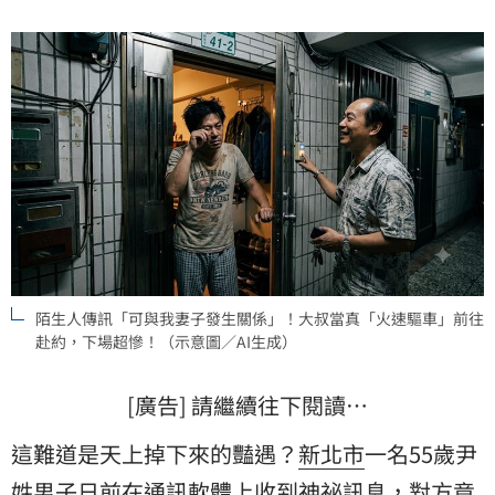
激烈口角，男屋主更憤而掏出BB槍當街掃射。荒謬情節
讓PTT網笑：哪來的活寶竟然當真了？(記者唐家興)
陌生人傳訊「可與我妻子發生關係」！大叔當真「火速驅車」前往
赴約，下場超慘！（示意圖／AI生成）
[廣告] 請繼續往下閱讀…
這難道是天上掉下來的豔遇？
新北市
一名55歲尹
姓男子日前在通訊軟體上收到神祕訊息，對方竟