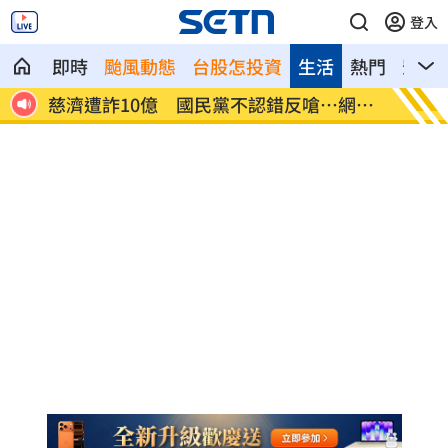
登入
即時
颱風動態
台股怎投資
生活
熱門
影音
網炸
就業意外爆冷！那指漲342點 標普500新
美通過
高
關稅