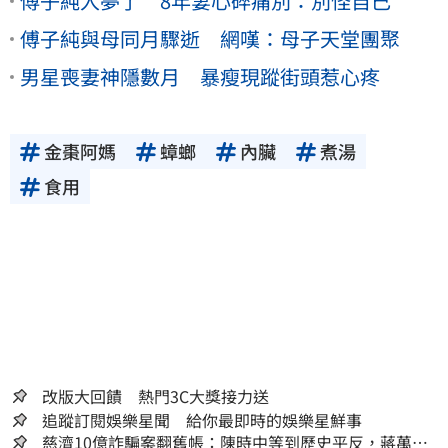
傅子純入夢了 8年妻心碎痛別：別怪自己
傅子純與母同月驟逝 網嘆：母子天堂團聚
男星喪妻神隱數月 暴瘦現蹤街頭惹心疼
金棗阿媽
蟑螂
內臟
煮湯
食用
改版大回饋 熱門3C大獎接力送
追蹤訂閱娛樂星聞 給你最即時的娛樂星鮮事
慈濟10億詐騙案翻舊帳：陳時中等到歷史平反，蔣萬安