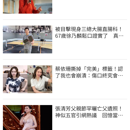
太衝動
被目擊現身三總大腸直腸科！
67歲徐乃麟鬆口證實了 真實
體況曝光
蔡依珊撕掉「完美」標籤！認
了我也會崩潰：傷口終究會癒
合
張清芳父親節罕曬亡父遺照！
神似五官引網熱議 回憶當年
演出哭到不行