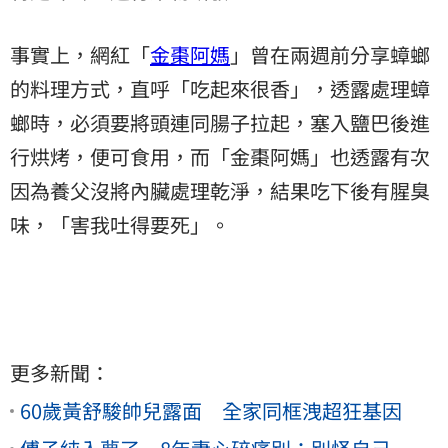
事實上，網紅「
金棗阿媽
」曾在兩週前分享蟑螂
的料理方式，直呼「吃起來很香」，透露處理蟑
螂時，必須要將頭連同腸子拉起，塞入鹽巴後進
行烘烤，便可食用，而「金棗阿媽」也透露有次
因為養父沒將內臟處理乾淨，結果吃下後有腥臭
味，「害我吐得要死」。
更多新聞：
60歲黃舒駿帥兒露面 全家同框洩超狂基因