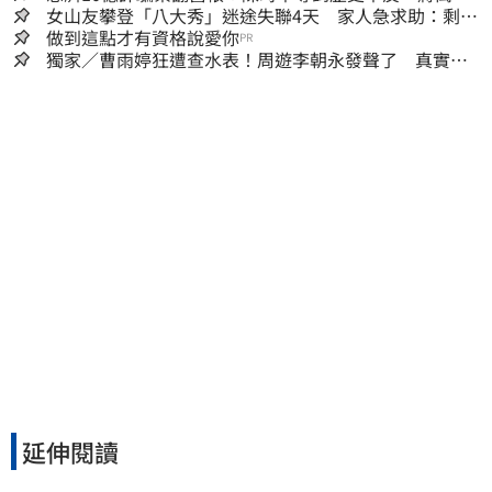
償還2022政治利息
女山友攀登「八大秀」迷途失聯4天 家人急求助：剩我
媽還沒找到
做到這點才有資格說愛你
PR
獨家／曹雨婷狂遭查水表！周遊李朝永發聲了 真實看
法曝光
延伸閱讀