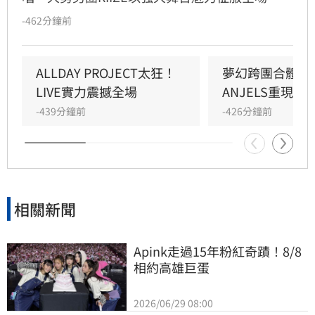
們帶來〈Like a Bomb〉、〈Do your dance〉及
-462分鐘前
〈D-D-Done〉三首熱門歌曲，完美駕馭電子流
行、嘻哈與貝斯浩室等多變曲風。成員們不僅展
現招牌高難度刀群舞，將太郎的俐落Solo更引爆
ALLDAY PROJECT太狂！
夢幻跨團合體！SU
全場尖叫。此外，團員們與粉絲的溫馨互動也成
LIVE實力震撼全場
ANJELS重現B
為亮點，成燦的主持表現獲隊友與粉絲盛讚。
-439分鐘前
-426分鐘前
RIIZE以極具感染力的演出與自由奔放的化學反
應，成功將現場氣氛推向最高潮，再次證明新生
代男團的頂尖實力。
相關新聞
Apink走過15年粉紅奇蹟！8/8
相約高雄巨蛋
2026/06/29 08:00