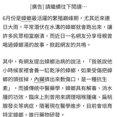
[廣告] 請繼續往下閱讀…
6月份是
蟑螂
最活躍的繁殖巔峰期，尤其近來連
日大雨，平常潛伏在水溝的蟑螂就會跑出來，讓
許多民眾相當崩潰，而近日一名網友分享母親曾
喝過蟑螂湯的故事，掀起網友的共鳴。
其中，有網友提出蟑螂治病的說法，「我爸說他
小時候家裡會養一缸乾淨的蟑螂，如果受傷把蟑
螂的頭拔掉，
內臟
擠出來敷傷口，是一種抗生
素」，而據傳統中醫藥學，蟑螂具有解毒、消水
腫的功效，臨床上則曾用來調理咽喉腫痛、扁桃
腺發炎等病症，隨著現在醫學進步，目前會培育
特定蟑螂，進行藥物研發。