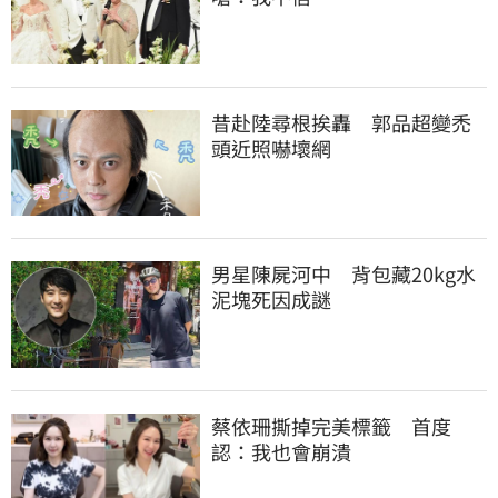
昔赴陸尋根挨轟　郭品超變禿
頭近照嚇壞網
男星陳屍河中　背包藏20kg水
泥塊死因成謎
蔡依珊撕掉完美標籤　首度
認：我也會崩潰