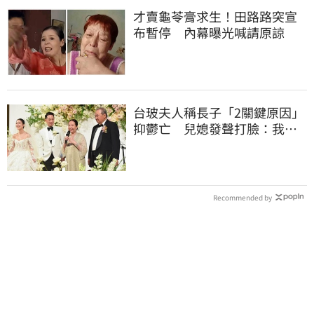
才賣龜苓膏求生！田路路突宣
布暫停 內幕曝光喊請原諒
台玻夫人稱長子「2關鍵原因」
抑鬱亡 兒媳發聲打臉：我從
來不信⋯
Recommended by