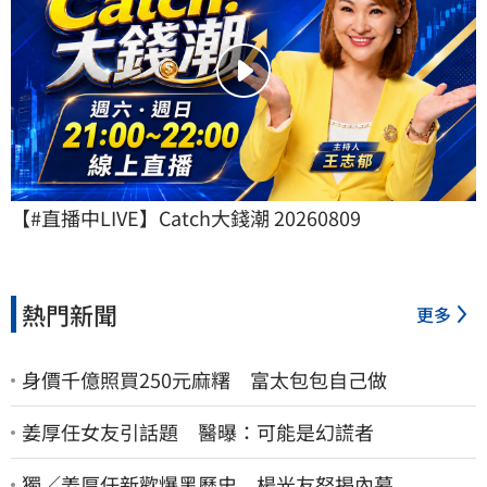
【#直播中LIVE】Catch大錢潮 20260809
熱門新聞
更多
身價千億照買250元麻糬 富太包包自己做
姜厚任女友引話題 醫曝：可能是幻謊者
獨／姜厚任新歡爆黑歷史 楊光友怒揭內幕