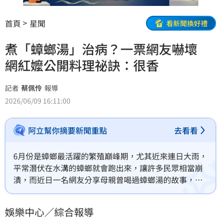
首頁
星聞
看新聞換好禮
煮「蟑螂湯」治病？一票網友嚇壞
網紅嬤公開料理祕訣：很香
記者
蔡佩伶
報導
2026/06/09 16:11:00
阿立幫你摘要新聞重點
去看看
6月份是蟑螂最活躍的繁殖巔峰期，尤其近來連日大雨，
平常潛伏在水溝的蟑螂就會跑出來，讓許多民眾相當崩
潰，而近日一名網友分享母親曾喝過蟑螂湯的故事，掀
起網友的共鳴。蔡佩伶報導
娛樂中心／綜合報導