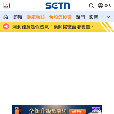
登入
即時
颱風動態
台股怎投資
熱門
影音
熱搜
粉絲
洞洞鞋竟是假透氣！藥師揭黴菌培養皿真
遭蔡阿
相
文