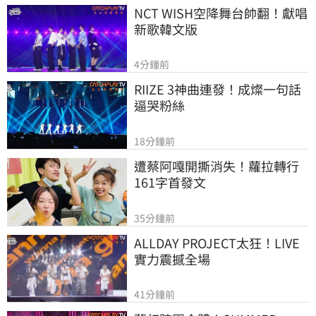
NCT WISH空降舞台帥翻！獻唱
新歌韓文版
4分鐘前
RIIZE 3神曲連發！成燦一句話
逼哭粉絲
18分鐘前
遭蔡阿嘎開撕消失！蘿拉轉行
161字首發文
35分鐘前
ALLDAY PROJECT太狂！LIVE
實力震撼全場
41分鐘前