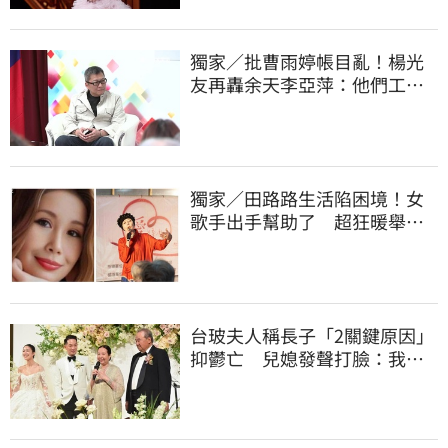
獨家／批曹雨婷帳目亂！楊光
友再轟余天李亞萍：他們工會
跟演藝圈沒關
獨家／田路路生活陷困境！女
歌手出手幫助了 超狂暖舉曝
光
台玻夫人稱長子「2關鍵原因」
抑鬱亡 兒媳發聲打臉：我從
來不信⋯