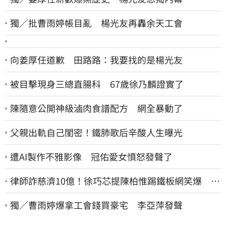
獨／批曹雨婷帳目亂 楊光友再轟余天工會
向姜厚任道歉 田路路：我要找的是楊光友
被目擊現身三總直腸科 67歲徐乃麟證實了
陳隨意公開神級滷肉食譜配方 網全暴動了
父親出軌自己閨密！鐵肺歌后辛酸人生曝光
遭AI製作不雅影像 冠佑愛女憤怒發聲了
律師詐慈濟10億！徐巧芯提陳柏惟踢鐵板網笑爆 律
師再曬1照補刀
獨／曹雨婷爆拿工會錢買豪宅 李亞萍發聲