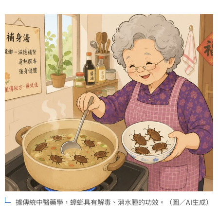
據傳統中醫藥學，蟑螂具有解毒、消水腫的功效。（圖／AI生成）