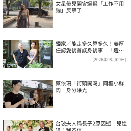
女星帶兒開會遭疑「工作不用
腦」反擊了
獨家／能走多久算多久！姜厚
任認愛後首談身後事 「遺囑
進度」曝光
(2026年08月09日)
蔡依珊「街頭開喝」同框小鮮
肉　身分曝光
台玻夫人稱長子2原因逝　兒媳
嗆：我不信