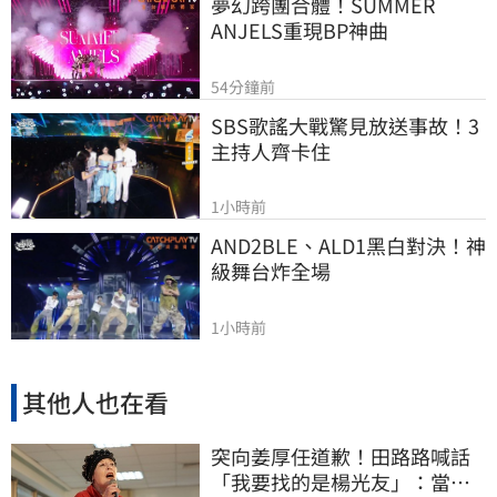
夢幻跨團合體！SUMMER 
ANJELS重現BP神曲
54分鐘前
SBS歌謠大戰驚見放送事故！3
主持人齊卡住
1小時前
AND2BLE、ALD1黑白對決！神
級舞台炸全場
1小時前
其他人也在看
突向姜厚任道歉！田路路喊話
「我要找的是楊光友」：當時